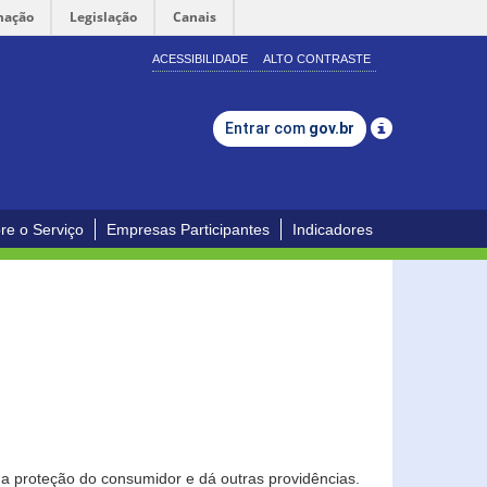
mação
Legislação
Canais
ACESSIBILIDADE
ALTO CONTRASTE
Entrar com
gov.br
re o Serviço
Empresas Participantes
Indicadores
0
a proteção do consumidor e dá outras providências.