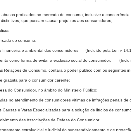
s abusos praticados no mercado de consumo, inclusive a concorrência de
 distintivos, que possam causar prejuízos aos consumidores;
licos;
ercado de consumo.
financeira e ambiental dos consumidores; (Incluído pela Lei nº 14.
nto como forma de evitar a exclusão social do consumidor. (Incluíd
as Relações de Consumo, contará o poder público com os seguintes ins
 e gratuita para o consumidor carente;
fesa do Consumidor, no âmbito do Ministério Público;
izadas no atendimento de consumidores vítimas de infrações penais de
 Causas e Varas Especializadas para a solução de litígios de consum
volvimento das Associações de Defesa do Consumidor.
tratamento extrajudicial e judicial do superendividamento e de prote