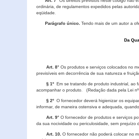
Art. 7°
Os direitos previstos neste código não e
ordinária, de regulamentos expedidos pelas autorid
eqüidade.
Parágrafo único.
Tendo mais de um autor a of
Da Qua
Art. 8°
Os produtos e serviços colocados no m
previsíveis em decorrência de sua natureza e fruiç
§ 1º
Em se tratando de produto industrial, ao 
acompanhar o produto. (Redação dada pela Lei nº
§ 2º
O fornecedor deverá higienizar os equipam
informar, de maneira ostensiva e adequada, quando 
Art. 9°
O fornecedor de produtos e serviços po
da sua nocividade ou periculosidade, sem prejuízo
Art. 10.
O fornecedor não poderá colocar no me