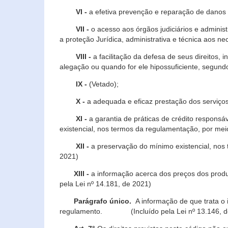
VI -
a efetiva prevenção e reparação de danos pa
VII -
o acesso aos órgãos judiciários e administ
a proteção Jurídica, administrativa e técnica aos ne
VIII -
a facilitação da defesa de seus direitos, i
alegação ou quando for ele hipossuficiente, segundo
IX -
(Vetado);
X -
a adequada e eficaz prestação dos serviços
XI -
a garantia de práticas de crédito respons
existencial, nos termos da regulamentação, por mei
XII -
a preservação do mínimo existencial, nos
2021)
XIII -
a informação acerca dos preços dos produt
pela Lei nº 14.181, de 2021)
Parágrafo único.
A informação de que trata o i
regulamento. (Incluído pela Lei nº 13.146, d