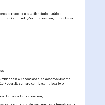
res, o respeito à sua dignidade, saúde e
 harmonia das relações de consumo, atendidos os
ho.
nsumidor com a necessidade de desenvolvimento
ição Federal), sempre com base na boa-fé e
horia do mercado de consumo;
serviços, assim como de mecanismos alternativos de