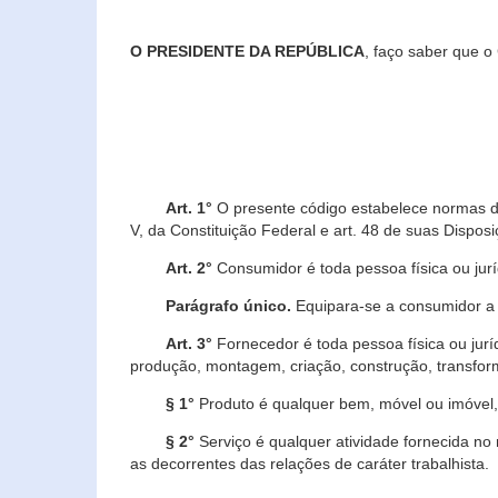
O PRESIDENTE DA REPÚBLICA
, faço saber que o
Art. 1°
O presente código estabelece normas de 
V, da Constituição Federal e art. 48 de suas Disposi
Art. 2°
Consumidor é toda pessoa física ou juríd
Parágrafo único.
Equipara-se a consumidor a c
Art. 3°
Fornecedor é toda pessoa física ou jurí
produção, montagem, criação, construção, transform
§ 1°
Produto é qualquer bem, móvel ou imóvel, 
§ 2°
Serviço é qualquer atividade fornecida no 
as decorrentes das relações de caráter trabalhista.