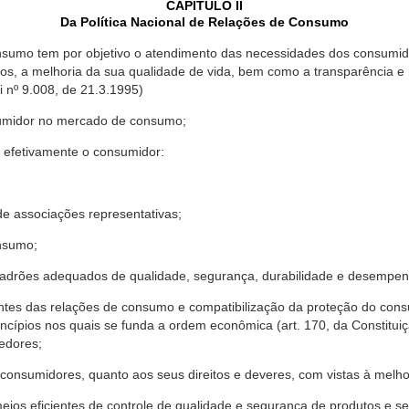
CAPÍTULO II
Da Política Nacional de Relações de Consumo
nsumo tem por objetivo o atendimento das necessidades dos consumido
os, a melhoria da sua qualidade de vida, bem como a transparência e
º 9.008, de 21.3.1995)
sumidor no mercado de consumo;
 efetivamente o consumidor:
 associações representativas;
nsumo;
drões adequados de qualidade, segurança, durabilidade e desempen
antes das relações de consumo e compatibilização da proteção do co
rincípios nos quais se funda a ordem econômica (art. 170, da Constitu
cedores;
consumidores, quanto aos seus direitos e deveres, com vistas à mel
meios eficientes de controle de qualidade e segurança de produtos e 