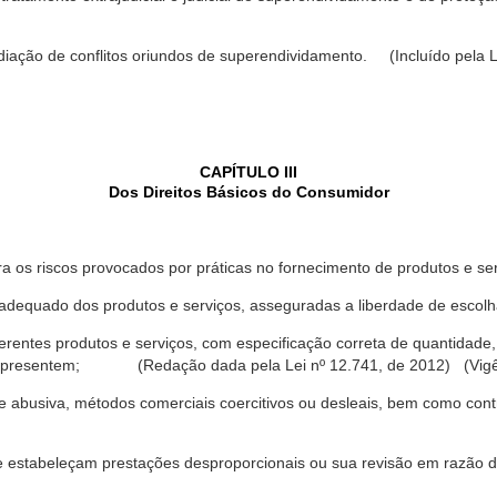
ediação de conflitos oriundos de superendividamento. (Incluído pela L
CAPÍTULO III
Dos Direitos Básicos do Consumidor
a os riscos provocados por práticas no fornecimento de produtos e se
dequado dos produtos e serviços, asseguradas a liberdade de escolha
rentes produtos e serviços, com especificação correta de quantidade, 
ue apresentem; (Redação dada pela Lei nº 12.741, de 2012) (Vigê
 abusiva, métodos comerciais coercitivos ou desleais, bem como contr
e estabeleçam prestações desproporcionais ou sua revisão em razão d