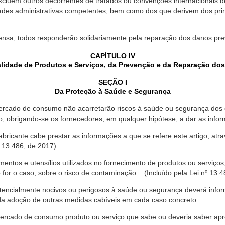
xcluem outros decorrentes de tratados ou convenções internacionais de 
ades administrativas competentes, bem como dos que derivem dos princ
ensa, todos responderão solidariamente pela reparação dos danos pr
CAPÍTULO IV
lidade de Produtos e Serviços, da Prevenção e da Reparação do
SEÇÃO I
Da Proteção à Saúde e Segurança
ercado de consumo não acarretarão riscos à saúde ou segurança dos 
ão, obrigando-se os fornecedores, em qualquer hipótese, a dar as inf
fabricante cabe prestar as informações a que se refere este artigo, a
 13.486, de 2017)
entos e utensílios utilizados no fornecimento de produtos ou serviços
for o caso, sobre o risco de contaminação. (Incluído pela Lei nº 13.4
tencialmente nocivos ou perigosos à saúde ou segurança deverá infor
 da adoção de outras medidas cabíveis em cada caso concreto.
rcado de consumo produto ou serviço que sabe ou deveria saber apres