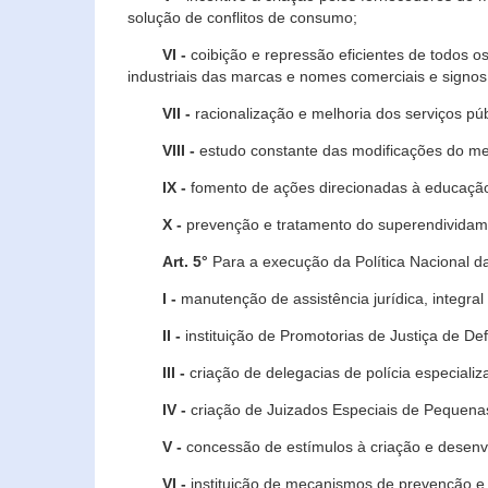
solução de conflitos de consumo;
VI -
coibição e repressão eficientes de todos o
industriais das marcas e nomes comerciais e signos
VII -
racionalização e melhoria dos serviços púb
VIII -
estudo constante das modificações do m
IX -
fomento de ações direcionadas à educação 
X -
prevenção e tratamento do superendividame
Art. 5°
Para a execução da Política Nacional d
I -
manutenção de assistência jurídica, integral
II -
instituição de Promotorias de Justiça de De
III -
criação de delegacias de polícia especial
IV -
criação de Juizados Especiais de Pequenas
V -
concessão de estímulos à criação e desen
VI -
instituição de mecanismos de prevenção e 