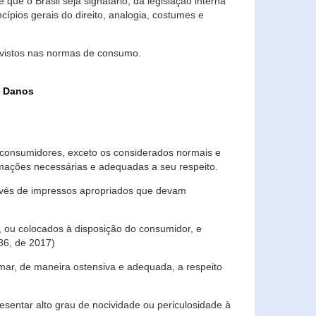
que o Brasil seja signatário, da legislação interna
ípios gerais do direito, analogia, costumes e
evistos nas normas de consumo.
s Danos
consumidores, exceto os considerados normais e
ormações necessárias e adequadas a seu respeito.
través de impressos apropriados que devam
, ou colocados à disposição do consumidor, e
86, de 2017)
mar, de maneira ostensiva e adequada, a respeito
entar alto grau de nocividade ou periculosidade à