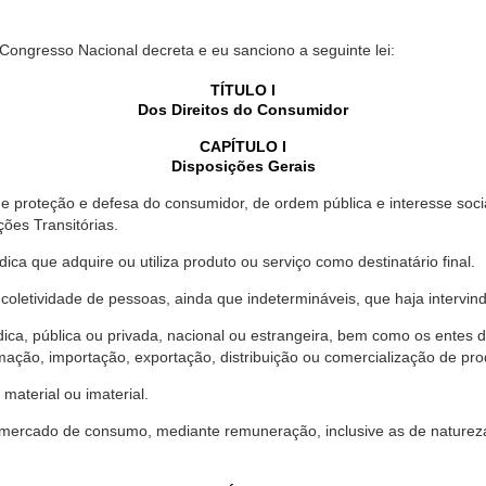
 Congresso Nacional decreta e eu sanciono a seguinte lei:
TÍTULO I
Dos Direitos do Consumidor
CAPÍTULO I
Disposições Gerais
proteção e defesa do consumidor, de ordem pública e interesse social,
ções Transitórias.
ica que adquire ou utiliza produto ou serviço como destinatário final.
oletividade de pessoas, ainda que indetermináveis, que haja intervi
dica, pública ou privada, nacional ou estrangeira, bem como os entes
ação, importação, exportação, distribuição ou comercialização de pro
material ou imaterial.
mercado de consumo, mediante remuneração, inclusive as de natureza ba