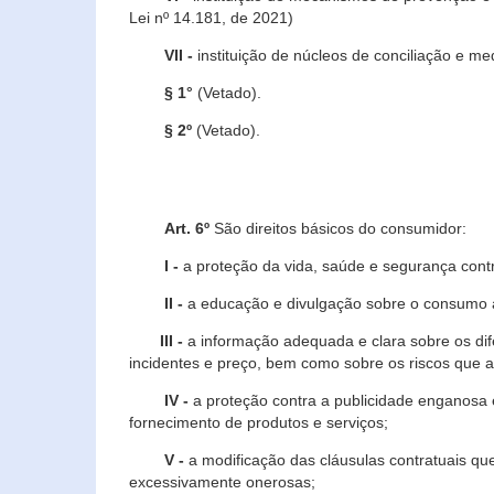
Lei nº 14.181, de 2021)
VII -
instituição de núcleos de conciliação e m
§ 1°
(Vetado).
§ 2º
(Vetado).
Art. 6º
São direitos básicos do consumidor:
I -
a proteção da vida, saúde e segurança contr
II -
a educação e divulgação sobre o consumo a
III -
a informação adequada e clara sobre os dife
incidentes e preço, bem como sobre os riscos q
IV -
a proteção contra a publicidade enganosa e
fornecimento de produtos e serviços;
V -
a modificação das cláusulas contratuais qu
excessivamente onerosas;