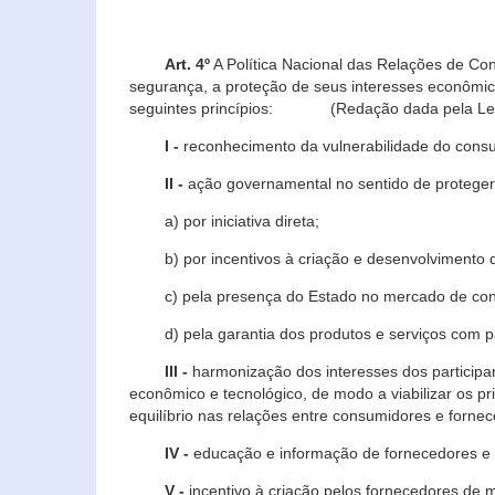
Art. 4º
A Política Nacional das Relações de Co
segurança, a proteção de seus interesses econômic
seguintes princípios: (Redação dada pela Lei n
I -
reconhecimento da vulnerabilidade do con
II -
ação governamental no sentido de proteger
a) por iniciativa direta;
b) por incentivos à criação e desenvolvimento de
c) pela presença do Estado no mercado de co
d) pela garantia dos produtos e serviços com pa
III -
harmonização dos interesses dos particip
econômico e tecnológico, de modo a viabilizar os p
equilíbrio nas relações entre consumidores e forne
IV -
educação e informação de fornecedores e 
V -
incentivo à criação pelos fornecedores de 