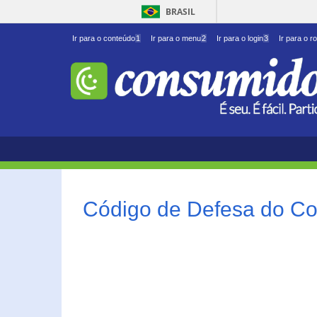
BRASIL
Ir para o conteúdo
1
Ir para o menu
2
Ir para o login
3
Ir para o r
Código de Defesa do Co