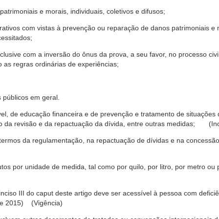
trimoniais e morais, individuais, coletivos e difusos;
rativos com vistas à prevenção ou reparação de danos patrimoniais e mo
cessitados;
nclusive com a inversão do ônus da prova, a seu favor, no processo civil,
 as regras ordinárias de experiências;
 públicos em geral.
ável, de educação financeira e de prevenção e tratamento de situaçõe
o da revisão e da repactuação da dívida, entre outras medidas; (Inc
 termos da regulamentação, na repactuação de dívidas e na concessão
os por unidade de medida, tal como por quilo, por litro, por metro o
nciso III do caput deste artigo deve ser acessível à pessoa com defic
e 2015) (Vigência)