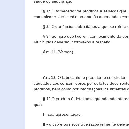
saúde ou segurança.
§ 1°
O fornecedor de produtos e serviços que,
comunicar o fato imediatamente às autoridades com
§ 2°
Os anúncios publicitários a que se refere 
§ 3°
Sempre que tiverem conhecimento de peric
Municípios deverão informá-los a respeito.
Art. 11.
(Vetado).
Art. 12.
O fabricante, o produtor, o construtor
causados aos consumidores por defeitos decorrente
produtos, bem como por informações insuficientes o
§ 1°
O produto é defeituoso quando não oferece
quais:
I -
sua apresentação;
II -
o uso e os riscos que razoavelmente dele 