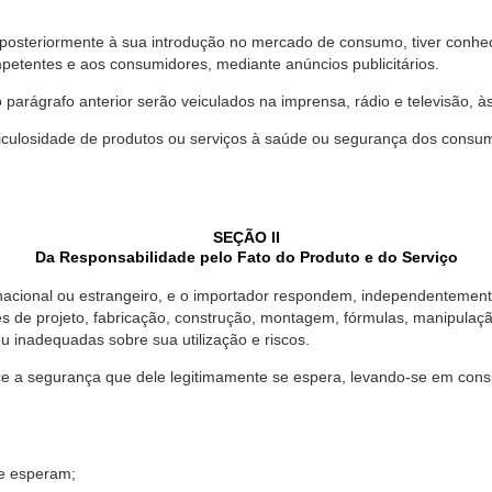
 posteriormente à sua introdução no mercado de consumo, tiver conhe
petentes e aos consumidores, mediante anúncios publicitários.
o parágrafo anterior serão veiculados na imprensa, rádio e televisão, 
ulosidade de produtos ou serviços à saúde ou segurança dos consumido
SEÇÃO II
Da Responsabilidade pelo Fato do Produto e do Serviço
, nacional ou estrangeiro, e o importador respondem, independentemen
s de projeto, fabricação, construção, montagem, fórmulas, manipula
u inadequadas sobre sua utilização e riscos.
 a segurança que dele legitimamente se espera, levando-se em consid
se esperam;