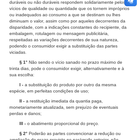
duráveis ou não duráveis respondem solidariamente pelos
vícios de qualidade ou quantidade que os tornem impróprios
ou inadequados ao consumo a que se destinam ou lhes
diminuam o valor, assim como por aqueles decorrentes da
disparidade, com a indicações constantes do recipiente, da
embalagem, rotulagem ou mensagem publicitária,
respeitadas as variações decorrentes de sua natureza,
podendo o consumidor exigir a substituição das partes
viciadas.
§ 1°
Não sendo o vício sanado no prazo máximo de
trinta dias, pode o consumidor exigir, alternativamente e à
sua escolha:
I -
a substituição do produto por outro da mesma
espécie, em perfeitas condições de uso;
II -
a restituição imediata da quantia paga,
monetariamente atualizada, sem prejuízo de eventuais
perdas e danos;
III -
o abatimento proporcional do preço.
§ 2°
Poderão as partes convencionar a redução ou
ampliação do prazo previsto no parágrafo anterior, não