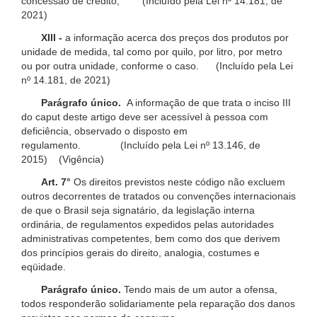
concessão de crédito; (Incluído pela Lei nº 14.181, de
2021)
XIII -
a informação acerca dos preços dos produtos por
unidade de medida, tal como por quilo, por litro, por metro
ou por outra unidade, conforme o caso. (Incluído pela Lei
nº 14.181, de 2021)
Parágrafo único.
A informação de que trata o inciso III
do caput deste artigo deve ser acessível à pessoa com
deficiência, observado o disposto em
regulamento. (Incluído pela Lei nº 13.146, de
2015) (Vigência)
Art. 7°
Os direitos previstos neste código não excluem
outros decorrentes de tratados ou convenções internacionais
de que o Brasil seja signatário, da legislação interna
ordinária, de regulamentos expedidos pelas autoridades
administrativas competentes, bem como dos que derivem
dos princípios gerais do direito, analogia, costumes e
eqüidade.
Parágrafo único.
Tendo mais de um autor a ofensa,
todos responderão solidariamente pela reparação dos danos