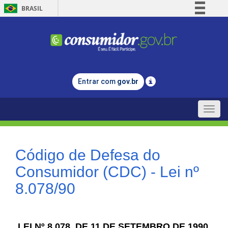
BRASIL
Simplifique!
Comunica BR
Participe
Acesso à informação
Entrar com
gov.br
Legislação
Canais
Toggle
naviga
Código de Defesa do
Consumidor (CDC) - Lei nº
8.078/90
LEI Nº 8.078, DE 11 DE SETEMBRO DE 1990.