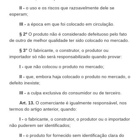
II -
o uso e os riscos que razoavelmente dele se
esperam;
III -
a época em que foi colocado em circulação.
§ 2º
O produto não é considerado defeituoso pelo fato
de outro de melhor qualidade ter sido colocado no mercado.
§ 3°
O fabricante, o construtor, o produtor ou
importador só não será responsabilizado quando provar:
I -
que não colocou o produto no mercado;
II -
que, embora haja colocado o produto no mercado, o
defeito inexiste;
III -
a culpa exclusiva do consumidor ou de terceiro.
Art. 13.
O comerciante é igualmente responsável, nos
termos do artigo anterior, quando:
I -
o fabricante, o construtor, o produtor ou o importador
não puderem ser identificados;
II -
o produto for fornecido sem identificação clara do