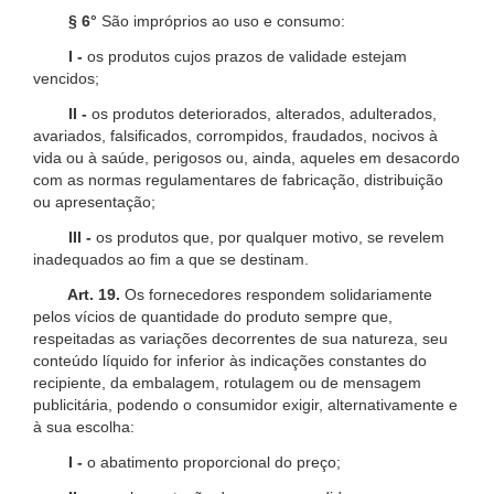
§ 6°
São impróprios ao uso e consumo:
I -
os produtos cujos prazos de validade estejam
vencidos;
II -
os produtos deteriorados, alterados, adulterados,
avariados, falsificados, corrompidos, fraudados, nocivos à
vida ou à saúde, perigosos ou, ainda, aqueles em desacordo
com as normas regulamentares de fabricação, distribuição
ou apresentação;
III -
os produtos que, por qualquer motivo, se revelem
inadequados ao fim a que se destinam.
Art. 19.
Os fornecedores respondem solidariamente
pelos vícios de quantidade do produto sempre que,
respeitadas as variações decorrentes de sua natureza, seu
conteúdo líquido for inferior às indicações constantes do
recipiente, da embalagem, rotulagem ou de mensagem
publicitária, podendo o consumidor exigir, alternativamente e
à sua escolha:
I -
o abatimento proporcional do preço;