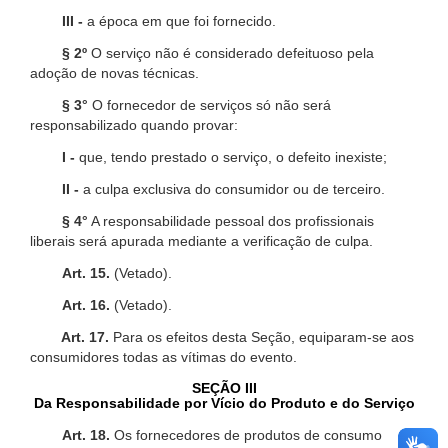
III -
a época em que foi fornecido.
§ 2º
O serviço não é considerado defeituoso pela
adoção de novas técnicas.
§ 3°
O fornecedor de serviços só não será
responsabilizado quando provar:
I -
que, tendo prestado o serviço, o defeito inexiste;
II -
a culpa exclusiva do consumidor ou de terceiro.
§ 4°
A responsabilidade pessoal dos profissionais
liberais será apurada mediante a verificação de culpa.
Art. 15.
(Vetado).
Art. 16.
(Vetado).
Art. 17.
Para os efeitos desta Seção, equiparam-se aos
consumidores todas as vítimas do evento.
SEÇÃO III
Da Responsabilidade por Vício do Produto e do Serviço
Art. 18.
Os fornecedores de produtos de consumo