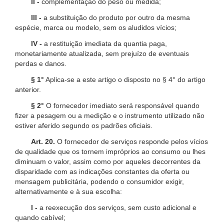
II -
complementação do peso ou medida;
III -
a substituição do produto por outro da mesma
espécie, marca ou modelo, sem os aludidos vícios;
IV -
a restituição imediata da quantia paga,
monetariamente atualizada, sem prejuízo de eventuais
perdas e danos.
§ 1°
Aplica-se a este artigo o disposto no § 4° do artigo
anterior.
§ 2°
O fornecedor imediato será responsável quando
fizer a pesagem ou a medição e o instrumento utilizado não
estiver aferido segundo os padrões oficiais.
Art. 20.
O fornecedor de serviços responde pelos vícios
de qualidade que os tornem impróprios ao consumo ou lhes
diminuam o valor, assim como por aqueles decorrentes da
disparidade com as indicações constantes da oferta ou
mensagem publicitária, podendo o consumidor exigir,
alternativamente e à sua escolha:
I -
a reexecução dos serviços, sem custo adicional e
quando cabível;