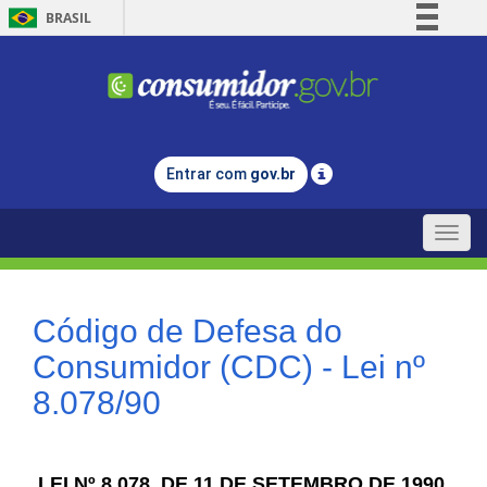
BRASIL
Simplifique!
Comunica BR
Participe
Acesso à informação
Entrar com
gov.br
Legislação
Canais
Toggle
naviga
Código de Defesa do
Consumidor (CDC) - Lei nº
8.078/90
LEI Nº 8.078, DE 11 DE SETEMBRO DE 1990.