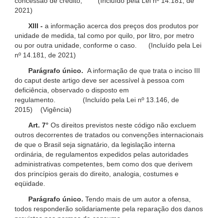
concessão de crédito; (Incluído pela Lei nº 14.181, de
2021)
XIII -
a informação acerca dos preços dos produtos por
unidade de medida, tal como por quilo, por litro, por metro
ou por outra unidade, conforme o caso. (Incluído pela Lei
nº 14.181, de 2021)
Parágrafo único.
A informação de que trata o inciso III
do caput deste artigo deve ser acessível à pessoa com
deficiência, observado o disposto em
regulamento. (Incluído pela Lei nº 13.146, de
2015) (Vigência)
Art. 7°
Os direitos previstos neste código não excluem
outros decorrentes de tratados ou convenções internacionais
de que o Brasil seja signatário, da legislação interna
ordinária, de regulamentos expedidos pelas autoridades
administrativas competentes, bem como dos que derivem
dos princípios gerais do direito, analogia, costumes e
eqüidade.
Parágrafo único.
Tendo mais de um autor a ofensa,
todos responderão solidariamente pela reparação dos danos