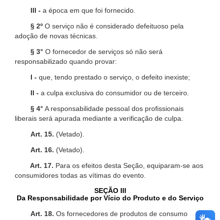
III -
a época em que foi fornecido.
§ 2º
O serviço não é considerado defeituoso pela
adoção de novas técnicas.
§ 3°
O fornecedor de serviços só não será
responsabilizado quando provar:
I -
que, tendo prestado o serviço, o defeito inexiste;
II -
a culpa exclusiva do consumidor ou de terceiro.
§ 4°
A responsabilidade pessoal dos profissionais
liberais será apurada mediante a verificação de culpa.
Art. 15.
(Vetado).
Art. 16.
(Vetado).
Art. 17.
Para os efeitos desta Seção, equiparam-se aos
consumidores todas as vítimas do evento.
SEÇÃO III
Da Responsabilidade por Vício do Produto e do Serviço
Art. 18.
Os fornecedores de produtos de consumo