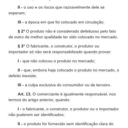
II -
o uso e os riscos que razoavelmente dele se
esperam;
III -
a época em que foi colocado em circulação.
§ 2º
O produto não é considerado defeituoso pelo fato
de outro de melhor qualidade ter sido colocado no mercado.
§ 3°
O fabricante, o construtor, o produtor ou
importador só não será responsabilizado quando provar:
I -
que não colocou o produto no mercado;
II -
que, embora haja colocado o produto no mercado, o
defeito inexiste;
III -
a culpa exclusiva do consumidor ou de terceiro.
Art. 13.
O comerciante é igualmente responsável, nos
termos do artigo anterior, quando:
I -
o fabricante, o construtor, o produtor ou o importador
não puderem ser identificados;
II -
o produto for fornecido sem identificação clara do