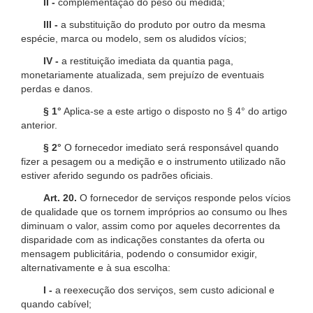
II -
complementação do peso ou medida;
III -
a substituição do produto por outro da mesma
espécie, marca ou modelo, sem os aludidos vícios;
IV -
a restituição imediata da quantia paga,
monetariamente atualizada, sem prejuízo de eventuais
perdas e danos.
§ 1°
Aplica-se a este artigo o disposto no § 4° do artigo
anterior.
§ 2°
O fornecedor imediato será responsável quando
fizer a pesagem ou a medição e o instrumento utilizado não
estiver aferido segundo os padrões oficiais.
Art. 20.
O fornecedor de serviços responde pelos vícios
de qualidade que os tornem impróprios ao consumo ou lhes
diminuam o valor, assim como por aqueles decorrentes da
disparidade com as indicações constantes da oferta ou
mensagem publicitária, podendo o consumidor exigir,
alternativamente e à sua escolha:
I -
a reexecução dos serviços, sem custo adicional e
quando cabível;