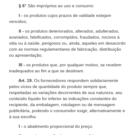
§ 6°
São impróprios ao uso e consumo:
I -
os produtos cujos prazos de validade estejam
vencidos;
II -
os produtos deteriorados, alterados, adulterados,
avariados, falsificados, corrompidos, fraudados, nocivos à
vida ou à saúde, perigosos ou, ainda, aqueles em desacordo
com as normas regulamentares de fabricação, distribuição
ou apresentação;
III -
os produtos que, por qualquer motivo, se revelem
inadequados ao fim a que se destinam.
Art. 19.
Os fornecedores respondem solidariamente
pelos vícios de quantidade do produto sempre que,
respeitadas as variações decorrentes de sua natureza, seu
conteúdo líquido for inferior às indicações constantes do
recipiente, da embalagem, rotulagem ou de mensagem
publicitária, podendo o consumidor exigir, alternativamente e
à sua escolha:
I -
o abatimento proporcional do preço;