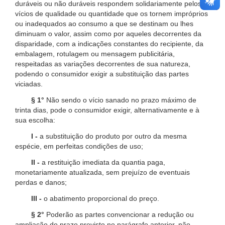
duráveis ou não duráveis respondem solidariamente pelos
vícios de qualidade ou quantidade que os tornem impróprios
ou inadequados ao consumo a que se destinam ou lhes
diminuam o valor, assim como por aqueles decorrentes da
disparidade, com a indicações constantes do recipiente, da
embalagem, rotulagem ou mensagem publicitária,
respeitadas as variações decorrentes de sua natureza,
podendo o consumidor exigir a substituição das partes
viciadas.
§ 1°
Não sendo o vício sanado no prazo máximo de
trinta dias, pode o consumidor exigir, alternativamente e à
sua escolha:
I -
a substituição do produto por outro da mesma
espécie, em perfeitas condições de uso;
II -
a restituição imediata da quantia paga,
monetariamente atualizada, sem prejuízo de eventuais
perdas e danos;
III -
o abatimento proporcional do preço.
§ 2°
Poderão as partes convencionar a redução ou
ampliação do prazo previsto no parágrafo anterior, não