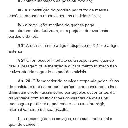
II -
complementação do peso ou medida;
III -
a substituição do produto por outro da mesma
espécie, marca ou modelo, sem os aludidos vícios;
IV -
a restituição imediata da quantia paga,
monetariamente atualizada, sem prejuízo de eventuais
perdas e danos.
§ 1°
Aplica-se a este artigo o disposto no § 4° do artigo
anterior.
§ 2°
O fornecedor imediato será responsável quando
fizer a pesagem ou a medição e o instrumento utilizado não
estiver aferido segundo os padrões oficiais.
Art. 20.
O fornecedor de serviços responde pelos vícios
de qualidade que os tornem impróprios ao consumo ou lhes
diminuam o valor, assim como por aqueles decorrentes da
disparidade com as indicações constantes da oferta ou
mensagem publicitária, podendo o consumidor exigir,
alternativamente e à sua escolha:
I -
a reexecução dos serviços, sem custo adicional e
quando cabível;