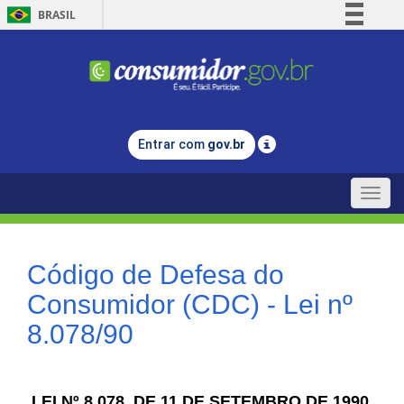
BRASIL
Simplifique!
Comunica BR
Participe
Acesso à informação
Entrar com
gov.br
Legislação
Canais
Toggle
naviga
Código de Defesa do
Consumidor (CDC) - Lei nº
8.078/90
LEI Nº 8.078, DE 11 DE SETEMBRO DE 1990.