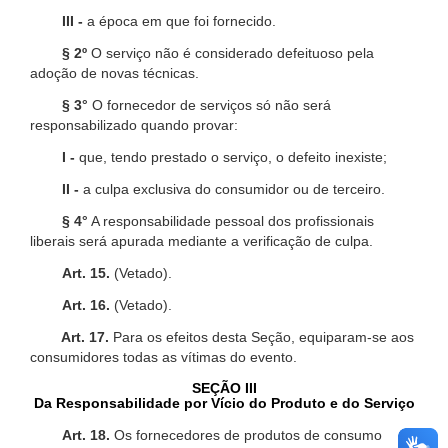
III -
a época em que foi fornecido.
§ 2º
O serviço não é considerado defeituoso pela
adoção de novas técnicas.
§ 3°
O fornecedor de serviços só não será
responsabilizado quando provar:
I -
que, tendo prestado o serviço, o defeito inexiste;
II -
a culpa exclusiva do consumidor ou de terceiro.
§ 4°
A responsabilidade pessoal dos profissionais
liberais será apurada mediante a verificação de culpa.
Art. 15.
(Vetado).
Art. 16.
(Vetado).
Art. 17.
Para os efeitos desta Seção, equiparam-se aos
consumidores todas as vítimas do evento.
SEÇÃO III
Da Responsabilidade por Vício do Produto e do Serviço
Art. 18.
Os fornecedores de produtos de consumo