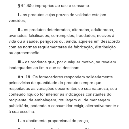
§ 6°
São impróprios ao uso e consumo:
I -
os produtos cujos prazos de validade estejam
vencidos;
II -
os produtos deteriorados, alterados, adulterados,
avariados, falsificados, corrompidos, fraudados, nocivos à
vida ou à saúde, perigosos ou, ainda, aqueles em desacordo
com as normas regulamentares de fabricação, distribuição
ou apresentação;
III -
os produtos que, por qualquer motivo, se revelem
inadequados ao fim a que se destinam.
Art. 19.
Os fornecedores respondem solidariamente
pelos vícios de quantidade do produto sempre que,
respeitadas as variações decorrentes de sua natureza, seu
conteúdo líquido for inferior às indicações constantes do
recipiente, da embalagem, rotulagem ou de mensagem
publicitária, podendo o consumidor exigir, alternativamente e
à sua escolha:
I -
o abatimento proporcional do preço;