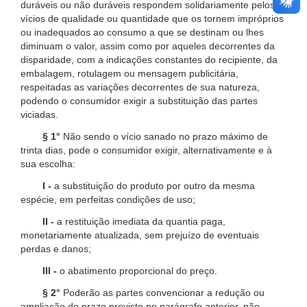
duráveis ou não duráveis respondem solidariamente pelos
vícios de qualidade ou quantidade que os tornem impróprios
ou inadequados ao consumo a que se destinam ou lhes
diminuam o valor, assim como por aqueles decorrentes da
disparidade, com a indicações constantes do recipiente, da
embalagem, rotulagem ou mensagem publicitária,
respeitadas as variações decorrentes de sua natureza,
podendo o consumidor exigir a substituição das partes
viciadas.
§ 1°
Não sendo o vício sanado no prazo máximo de
trinta dias, pode o consumidor exigir, alternativamente e à
sua escolha:
I -
a substituição do produto por outro da mesma
espécie, em perfeitas condições de uso;
II -
a restituição imediata da quantia paga,
monetariamente atualizada, sem prejuízo de eventuais
perdas e danos;
III -
o abatimento proporcional do preço.
§ 2°
Poderão as partes convencionar a redução ou
ampliação do prazo previsto no parágrafo anterior, não