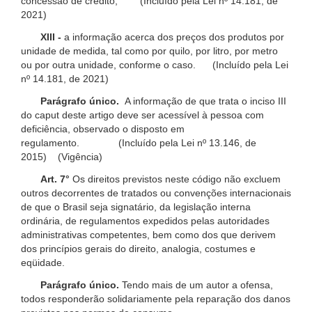
concessão de crédito; (Incluído pela Lei nº 14.181, de
2021)
XIII -
a informação acerca dos preços dos produtos por
unidade de medida, tal como por quilo, por litro, por metro
ou por outra unidade, conforme o caso. (Incluído pela Lei
nº 14.181, de 2021)
Parágrafo único.
A informação de que trata o inciso III
do caput deste artigo deve ser acessível à pessoa com
deficiência, observado o disposto em
regulamento. (Incluído pela Lei nº 13.146, de
2015) (Vigência)
Art. 7°
Os direitos previstos neste código não excluem
outros decorrentes de tratados ou convenções internacionais
de que o Brasil seja signatário, da legislação interna
ordinária, de regulamentos expedidos pelas autoridades
administrativas competentes, bem como dos que derivem
dos princípios gerais do direito, analogia, costumes e
eqüidade.
Parágrafo único.
Tendo mais de um autor a ofensa,
todos responderão solidariamente pela reparação dos danos