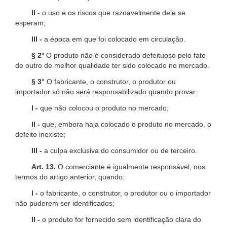
II -
o uso e os riscos que razoavelmente dele se
esperam;
III -
a época em que foi colocado em circulação.
§ 2º
O produto não é considerado defeituoso pelo fato
de outro de melhor qualidade ter sido colocado no mercado.
§ 3°
O fabricante, o construtor, o produtor ou
importador só não será responsabilizado quando provar:
I -
que não colocou o produto no mercado;
II -
que, embora haja colocado o produto no mercado, o
defeito inexiste;
III -
a culpa exclusiva do consumidor ou de terceiro.
Art. 13.
O comerciante é igualmente responsável, nos
termos do artigo anterior, quando:
I -
o fabricante, o construtor, o produtor ou o importador
não puderem ser identificados;
II -
o produto for fornecido sem identificação clara do