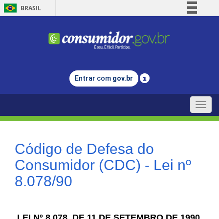
BRASIL
Simplifique!
Comunica BR
Participe
Acesso à informação
Entrar com
gov.br
Legislação
Canais
Toggle
naviga
Código de Defesa do
Consumidor (CDC) - Lei nº
8.078/90
LEI Nº 8.078, DE 11 DE SETEMBRO DE 1990.