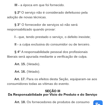
III -
a época em que foi fornecido.
§ 2º
O serviço não é considerado defeituoso pela
adoção de novas técnicas.
§ 3°
O fornecedor de serviços só não será
responsabilizado quando provar:
I -
que, tendo prestado o serviço, o defeito inexiste;
II -
a culpa exclusiva do consumidor ou de terceiro.
§ 4°
A responsabilidade pessoal dos profissionais
liberais será apurada mediante a verificação de culpa.
Art. 15.
(Vetado).
Art. 16.
(Vetado).
Art. 17.
Para os efeitos desta Seção, equiparam-se aos
consumidores todas as vítimas do evento.
SEÇÃO III
Da Responsabilidade por Vício do Produto e do Serviço
Art. 18.
Os fornecedores de produtos de consumo