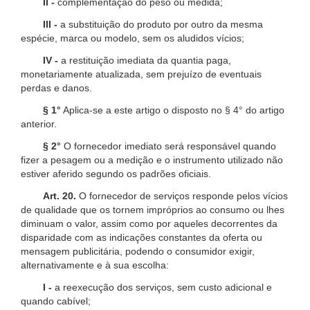
II -
complementação do peso ou medida;
III -
a substituição do produto por outro da mesma
espécie, marca ou modelo, sem os aludidos vícios;
IV -
a restituição imediata da quantia paga,
monetariamente atualizada, sem prejuízo de eventuais
perdas e danos.
§ 1°
Aplica-se a este artigo o disposto no § 4° do artigo
anterior.
§ 2°
O fornecedor imediato será responsável quando
fizer a pesagem ou a medição e o instrumento utilizado não
estiver aferido segundo os padrões oficiais.
Art. 20.
O fornecedor de serviços responde pelos vícios
de qualidade que os tornem impróprios ao consumo ou lhes
diminuam o valor, assim como por aqueles decorrentes da
disparidade com as indicações constantes da oferta ou
mensagem publicitária, podendo o consumidor exigir,
alternativamente e à sua escolha:
I -
a reexecução dos serviços, sem custo adicional e
quando cabível;