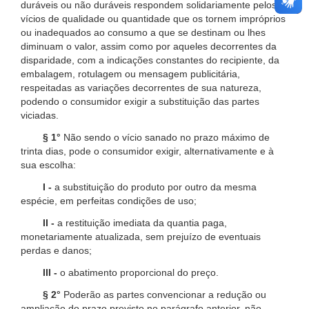
duráveis ou não duráveis respondem solidariamente pelos
vícios de qualidade ou quantidade que os tornem impróprios
ou inadequados ao consumo a que se destinam ou lhes
diminuam o valor, assim como por aqueles decorrentes da
disparidade, com a indicações constantes do recipiente, da
embalagem, rotulagem ou mensagem publicitária,
respeitadas as variações decorrentes de sua natureza,
podendo o consumidor exigir a substituição das partes
viciadas.
§ 1°
Não sendo o vício sanado no prazo máximo de
trinta dias, pode o consumidor exigir, alternativamente e à
sua escolha:
I -
a substituição do produto por outro da mesma
espécie, em perfeitas condições de uso;
II -
a restituição imediata da quantia paga,
monetariamente atualizada, sem prejuízo de eventuais
perdas e danos;
III -
o abatimento proporcional do preço.
§ 2°
Poderão as partes convencionar a redução ou
ampliação do prazo previsto no parágrafo anterior, não