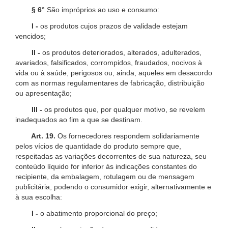
§ 6°
São impróprios ao uso e consumo:
I -
os produtos cujos prazos de validade estejam
vencidos;
II -
os produtos deteriorados, alterados, adulterados,
avariados, falsificados, corrompidos, fraudados, nocivos à
vida ou à saúde, perigosos ou, ainda, aqueles em desacordo
com as normas regulamentares de fabricação, distribuição
ou apresentação;
III -
os produtos que, por qualquer motivo, se revelem
inadequados ao fim a que se destinam.
Art. 19.
Os fornecedores respondem solidariamente
pelos vícios de quantidade do produto sempre que,
respeitadas as variações decorrentes de sua natureza, seu
conteúdo líquido for inferior às indicações constantes do
recipiente, da embalagem, rotulagem ou de mensagem
publicitária, podendo o consumidor exigir, alternativamente e
à sua escolha:
I -
o abatimento proporcional do preço;