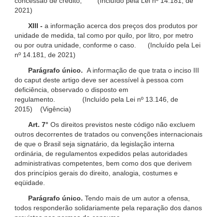
concessão de crédito; (Incluído pela Lei nº 14.181, de
2021)
XIII -
a informação acerca dos preços dos produtos por
unidade de medida, tal como por quilo, por litro, por metro
ou por outra unidade, conforme o caso. (Incluído pela Lei
nº 14.181, de 2021)
Parágrafo único.
A informação de que trata o inciso III
do caput deste artigo deve ser acessível à pessoa com
deficiência, observado o disposto em
regulamento. (Incluído pela Lei nº 13.146, de
2015) (Vigência)
Art. 7°
Os direitos previstos neste código não excluem
outros decorrentes de tratados ou convenções internacionais
de que o Brasil seja signatário, da legislação interna
ordinária, de regulamentos expedidos pelas autoridades
administrativas competentes, bem como dos que derivem
dos princípios gerais do direito, analogia, costumes e
eqüidade.
Parágrafo único.
Tendo mais de um autor a ofensa,
todos responderão solidariamente pela reparação dos danos