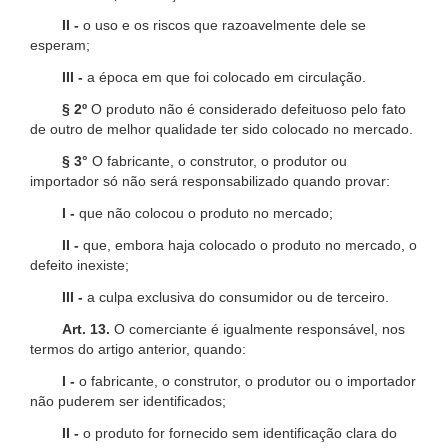
II -
o uso e os riscos que razoavelmente dele se
esperam;
III -
a época em que foi colocado em circulação.
§ 2º
O produto não é considerado defeituoso pelo fato
de outro de melhor qualidade ter sido colocado no mercado.
§ 3°
O fabricante, o construtor, o produtor ou
importador só não será responsabilizado quando provar:
I -
que não colocou o produto no mercado;
II -
que, embora haja colocado o produto no mercado, o
defeito inexiste;
III -
a culpa exclusiva do consumidor ou de terceiro.
Art. 13.
O comerciante é igualmente responsável, nos
termos do artigo anterior, quando:
I -
o fabricante, o construtor, o produtor ou o importador
não puderem ser identificados;
II -
o produto for fornecido sem identificação clara do