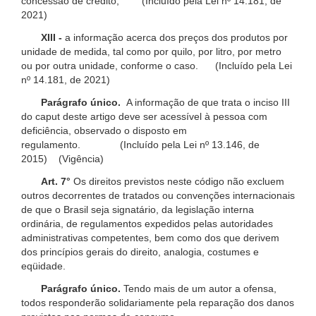
concessão de crédito; (Incluído pela Lei nº 14.181, de
2021)
XIII -
a informação acerca dos preços dos produtos por
unidade de medida, tal como por quilo, por litro, por metro
ou por outra unidade, conforme o caso. (Incluído pela Lei
nº 14.181, de 2021)
Parágrafo único.
A informação de que trata o inciso III
do caput deste artigo deve ser acessível à pessoa com
deficiência, observado o disposto em
regulamento. (Incluído pela Lei nº 13.146, de
2015) (Vigência)
Art. 7°
Os direitos previstos neste código não excluem
outros decorrentes de tratados ou convenções internacionais
de que o Brasil seja signatário, da legislação interna
ordinária, de regulamentos expedidos pelas autoridades
administrativas competentes, bem como dos que derivem
dos princípios gerais do direito, analogia, costumes e
eqüidade.
Parágrafo único.
Tendo mais de um autor a ofensa,
todos responderão solidariamente pela reparação dos danos