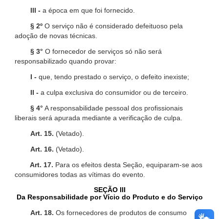
III -
a época em que foi fornecido.
§ 2º
O serviço não é considerado defeituoso pela
adoção de novas técnicas.
§ 3°
O fornecedor de serviços só não será
responsabilizado quando provar:
I -
que, tendo prestado o serviço, o defeito inexiste;
II -
a culpa exclusiva do consumidor ou de terceiro.
§ 4°
A responsabilidade pessoal dos profissionais
liberais será apurada mediante a verificação de culpa.
Art. 15.
(Vetado).
Art. 16.
(Vetado).
Art. 17.
Para os efeitos desta Seção, equiparam-se aos
consumidores todas as vítimas do evento.
SEÇÃO III
Da Responsabilidade por Vício do Produto e do Serviço
Art. 18.
Os fornecedores de produtos de consumo