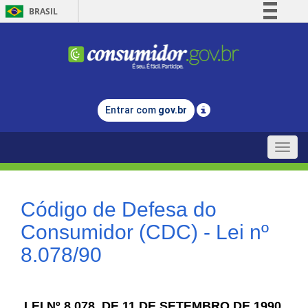
BRASIL
Simplifique!
Comunica BR
Participe
Acesso à informação
Entrar com
gov.br
Legislação
Canais
Toggle
naviga
Código de Defesa do
Consumidor (CDC) - Lei nº
8.078/90
LEI Nº 8.078, DE 11 DE SETEMBRO DE 1990.