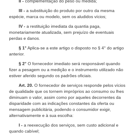
II -
complementação do peso ou medida;
III -
a substituição do produto por outro da mesma
espécie, marca ou modelo, sem os aludidos vícios;
IV -
a restituição imediata da quantia paga,
monetariamente atualizada, sem prejuízo de eventuais
perdas e danos.
§ 1°
Aplica-se a este artigo o disposto no § 4° do artigo
anterior.
§ 2°
O fornecedor imediato será responsável quando
fizer a pesagem ou a medição e o instrumento utilizado não
estiver aferido segundo os padrões oficiais.
Art. 20.
O fornecedor de serviços responde pelos vícios
de qualidade que os tornem impróprios ao consumo ou lhes
diminuam o valor, assim como por aqueles decorrentes da
disparidade com as indicações constantes da oferta ou
mensagem publicitária, podendo o consumidor exigir,
alternativamente e à sua escolha:
I -
a reexecução dos serviços, sem custo adicional e
quando cabível;