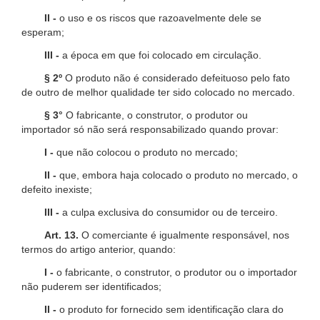
II -
o uso e os riscos que razoavelmente dele se
esperam;
III -
a época em que foi colocado em circulação.
§ 2º
O produto não é considerado defeituoso pelo fato
de outro de melhor qualidade ter sido colocado no mercado.
§ 3°
O fabricante, o construtor, o produtor ou
importador só não será responsabilizado quando provar:
I -
que não colocou o produto no mercado;
II -
que, embora haja colocado o produto no mercado, o
defeito inexiste;
III -
a culpa exclusiva do consumidor ou de terceiro.
Art. 13.
O comerciante é igualmente responsável, nos
termos do artigo anterior, quando:
I -
o fabricante, o construtor, o produtor ou o importador
não puderem ser identificados;
II -
o produto for fornecido sem identificação clara do