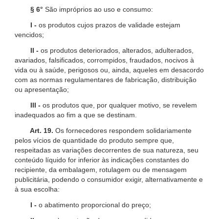
§ 6°
São impróprios ao uso e consumo:
I -
os produtos cujos prazos de validade estejam
vencidos;
II -
os produtos deteriorados, alterados, adulterados,
avariados, falsificados, corrompidos, fraudados, nocivos à
vida ou à saúde, perigosos ou, ainda, aqueles em desacordo
com as normas regulamentares de fabricação, distribuição
ou apresentação;
III -
os produtos que, por qualquer motivo, se revelem
inadequados ao fim a que se destinam.
Art. 19.
Os fornecedores respondem solidariamente
pelos vícios de quantidade do produto sempre que,
respeitadas as variações decorrentes de sua natureza, seu
conteúdo líquido for inferior às indicações constantes do
recipiente, da embalagem, rotulagem ou de mensagem
publicitária, podendo o consumidor exigir, alternativamente e
à sua escolha:
I -
o abatimento proporcional do preço;