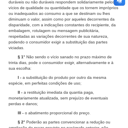
duráveis ou não duráveis respondem solidariamente pelos
vícios de qualidade ou quantidade que os tornem impróprios
ou inadequados ao consumo a que se destinam ou lhes
diminuam o valor, assim como por aqueles decorrentes da
disparidade, com a indicações constantes do recipiente, da
embalagem, rotulagem ou mensagem publicitária,
respeitadas as variações decorrentes de sua natureza,
podendo o consumidor exigir a substituição das partes
viciadas.
§ 1°
Não sendo o vício sanado no prazo máximo de
trinta dias, pode o consumidor exigir, alternativamente e à
sua escolha:
I -
a substituição do produto por outro da mesma
espécie, em perfeitas condições de uso;
II -
a restituição imediata da quantia paga,
monetariamente atualizada, sem prejuízo de eventuais
perdas e danos;
III -
o abatimento proporcional do preço.
§ 2°
Poderão as partes convencionar a redução ou
ampliação do prazo previsto no parágrafo anterior, não