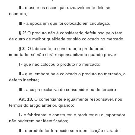
II -
o uso e os riscos que razoavelmente dele se
esperam;
III -
a época em que foi colocado em circulação.
§ 2º
O produto não é considerado defeituoso pelo fato
de outro de melhor qualidade ter sido colocado no mercado.
§ 3°
O fabricante, o construtor, o produtor ou
importador só não será responsabilizado quando provar:
I -
que não colocou o produto no mercado;
II -
que, embora haja colocado o produto no mercado, o
defeito inexiste;
III -
a culpa exclusiva do consumidor ou de terceiro.
Art. 13.
O comerciante é igualmente responsável, nos
termos do artigo anterior, quando:
I -
o fabricante, o construtor, o produtor ou o importador
não puderem ser identificados;
II -
o produto for fornecido sem identificação clara do