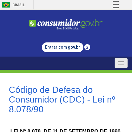
BRASIL
Simplifique!
Comunica BR
Participe
Acesso à informação
Entrar com
gov.br
Legislação
Canais
Toggle
naviga
Código de Defesa do
Consumidor (CDC) - Lei nº
8.078/90
LEI Nº 8.078, DE 11 DE SETEMBRO DE 1990.