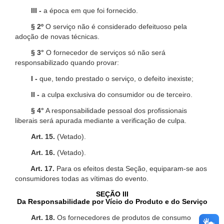
III -
a época em que foi fornecido.
§ 2º
O serviço não é considerado defeituoso pela
adoção de novas técnicas.
§ 3°
O fornecedor de serviços só não será
responsabilizado quando provar:
I -
que, tendo prestado o serviço, o defeito inexiste;
II -
a culpa exclusiva do consumidor ou de terceiro.
§ 4°
A responsabilidade pessoal dos profissionais
liberais será apurada mediante a verificação de culpa.
Art. 15.
(Vetado).
Art. 16.
(Vetado).
Art. 17.
Para os efeitos desta Seção, equiparam-se aos
consumidores todas as vítimas do evento.
SEÇÃO III
Da Responsabilidade por Vício do Produto e do Serviço
Art. 18.
Os fornecedores de produtos de consumo