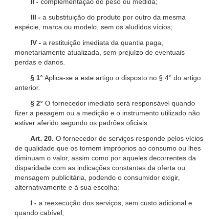
II -
complementação do peso ou medida;
III -
a substituição do produto por outro da mesma
espécie, marca ou modelo, sem os aludidos vícios;
IV -
a restituição imediata da quantia paga,
monetariamente atualizada, sem prejuízo de eventuais
perdas e danos.
§ 1°
Aplica-se a este artigo o disposto no § 4° do artigo
anterior.
§ 2°
O fornecedor imediato será responsável quando
fizer a pesagem ou a medição e o instrumento utilizado não
estiver aferido segundo os padrões oficiais.
Art. 20.
O fornecedor de serviços responde pelos vícios
de qualidade que os tornem impróprios ao consumo ou lhes
diminuam o valor, assim como por aqueles decorrentes da
disparidade com as indicações constantes da oferta ou
mensagem publicitária, podendo o consumidor exigir,
alternativamente e à sua escolha:
I -
a reexecução dos serviços, sem custo adicional e
quando cabível;