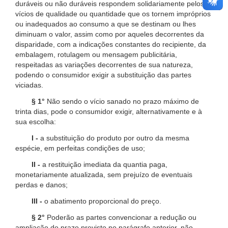
duráveis ou não duráveis respondem solidariamente pelos
vícios de qualidade ou quantidade que os tornem impróprios
ou inadequados ao consumo a que se destinam ou lhes
diminuam o valor, assim como por aqueles decorrentes da
disparidade, com a indicações constantes do recipiente, da
embalagem, rotulagem ou mensagem publicitária,
respeitadas as variações decorrentes de sua natureza,
podendo o consumidor exigir a substituição das partes
viciadas.
§ 1°
Não sendo o vício sanado no prazo máximo de
trinta dias, pode o consumidor exigir, alternativamente e à
sua escolha:
I -
a substituição do produto por outro da mesma
espécie, em perfeitas condições de uso;
II -
a restituição imediata da quantia paga,
monetariamente atualizada, sem prejuízo de eventuais
perdas e danos;
III -
o abatimento proporcional do preço.
§ 2°
Poderão as partes convencionar a redução ou
ampliação do prazo previsto no parágrafo anterior, não