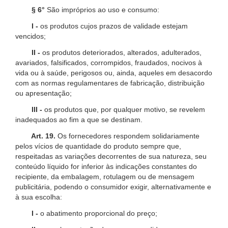
§ 6°
São impróprios ao uso e consumo:
I -
os produtos cujos prazos de validade estejam
vencidos;
II -
os produtos deteriorados, alterados, adulterados,
avariados, falsificados, corrompidos, fraudados, nocivos à
vida ou à saúde, perigosos ou, ainda, aqueles em desacordo
com as normas regulamentares de fabricação, distribuição
ou apresentação;
III -
os produtos que, por qualquer motivo, se revelem
inadequados ao fim a que se destinam.
Art. 19.
Os fornecedores respondem solidariamente
pelos vícios de quantidade do produto sempre que,
respeitadas as variações decorrentes de sua natureza, seu
conteúdo líquido for inferior às indicações constantes do
recipiente, da embalagem, rotulagem ou de mensagem
publicitária, podendo o consumidor exigir, alternativamente e
à sua escolha:
I -
o abatimento proporcional do preço;