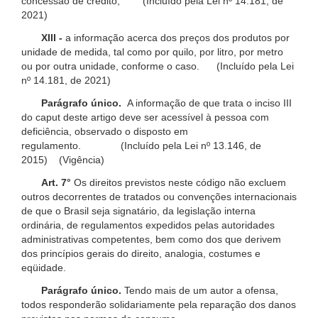
concessão de crédito; (Incluído pela Lei nº 14.181, de
2021)
XIII -
a informação acerca dos preços dos produtos por
unidade de medida, tal como por quilo, por litro, por metro
ou por outra unidade, conforme o caso. (Incluído pela Lei
nº 14.181, de 2021)
Parágrafo único.
A informação de que trata o inciso III
do caput deste artigo deve ser acessível à pessoa com
deficiência, observado o disposto em
regulamento. (Incluído pela Lei nº 13.146, de
2015) (Vigência)
Art. 7°
Os direitos previstos neste código não excluem
outros decorrentes de tratados ou convenções internacionais
de que o Brasil seja signatário, da legislação interna
ordinária, de regulamentos expedidos pelas autoridades
administrativas competentes, bem como dos que derivem
dos princípios gerais do direito, analogia, costumes e
eqüidade.
Parágrafo único.
Tendo mais de um autor a ofensa,
todos responderão solidariamente pela reparação dos danos