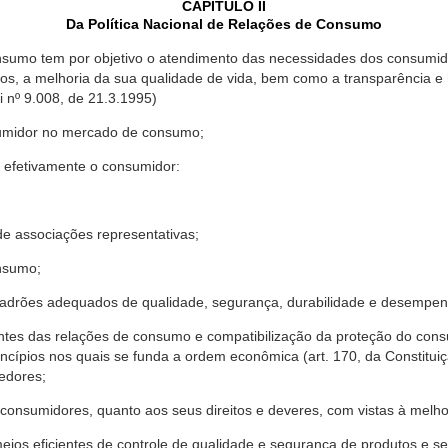
CAPÍTULO II
Da Política Nacional de Relações de Consumo
nsumo tem por objetivo o atendimento das necessidades dos consumido
os, a melhoria da sua qualidade de vida, bem como a transparência e
º 9.008, de 21.3.1995)
sumidor no mercado de consumo;
 efetivamente o consumidor:
 associações representativas;
nsumo;
drões adequados de qualidade, segurança, durabilidade e desempen
antes das relações de consumo e compatibilização da proteção do co
rincípios nos quais se funda a ordem econômica (art. 170, da Constitu
cedores;
consumidores, quanto aos seus direitos e deveres, com vistas à mel
meios eficientes de controle de qualidade e segurança de produtos e 