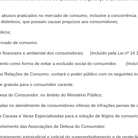
s abusos praticados no mercado de consumo, inclusive a concorrência de
 distintivos, que possam causar prejuízos aos consumidores;
licos;
ercado de consumo.
financeira e ambiental dos consumidores; (Incluído pela Lei nº 14.
nto como forma de evitar a exclusão social do consumidor. (Incluíd
as Relações de Consumo, contará o poder público com os seguintes ins
 e gratuita para o consumidor carente;
fesa do Consumidor, no âmbito do Ministério Público;
izadas no atendimento de consumidores vítimas de infrações penais de
 Causas e Varas Especializadas para a solução de litígios de consum
volvimento das Associações de Defesa do Consumidor.
tratamento extrajudicial e judicial do superendividamento e de prote