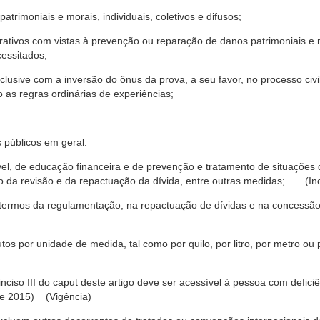
trimoniais e morais, individuais, coletivos e difusos;
rativos com vistas à prevenção ou reparação de danos patrimoniais e mo
cessitados;
nclusive com a inversão do ônus da prova, a seu favor, no processo civil,
 as regras ordinárias de experiências;
 públicos em geral.
ável, de educação financeira e de prevenção e tratamento de situaçõe
o da revisão e da repactuação da dívida, entre outras medidas; (Inc
 termos da regulamentação, na repactuação de dívidas e na concessão
os por unidade de medida, tal como por quilo, por litro, por metro o
nciso III do caput deste artigo deve ser acessível à pessoa com defic
e 2015) (Vigência)