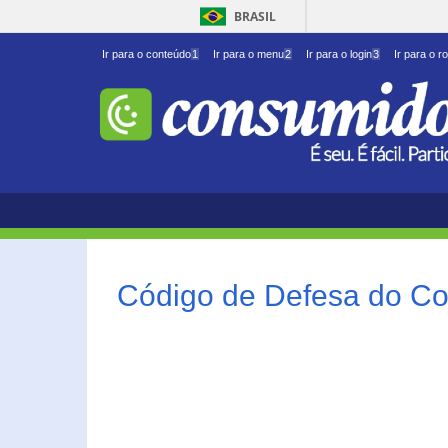
BRASIL
Ir para o conteúdo
1
Ir para o menu
2
Ir para o login
3
Ir para o r
Código de Defesa do Co