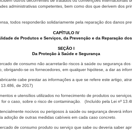
xcluem outros decorrentes de tratados ou convenções internacionais de 
ades administrativas competentes, bem como dos que derivem dos princ
ensa, todos responderão solidariamente pela reparação dos danos pr
CAPÍTULO IV
lidade de Produtos e Serviços, da Prevenção e da Reparação do
SEÇÃO I
Da Proteção à Saúde e Segurança
ercado de consumo não acarretarão riscos à saúde ou segurança dos 
ão, obrigando-se os fornecedores, em qualquer hipótese, a dar as inf
fabricante cabe prestar as informações a que se refere este artigo, a
 13.486, de 2017)
entos e utensílios utilizados no fornecimento de produtos ou serviços
for o caso, sobre o risco de contaminação. (Incluído pela Lei nº 13.4
tencialmente nocivos ou perigosos à saúde ou segurança deverá infor
 da adoção de outras medidas cabíveis em cada caso concreto.
rcado de consumo produto ou serviço que sabe ou deveria saber apres