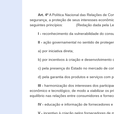
Art. 4º
A Política Nacional das Relações de Co
segurança, a proteção de seus interesses econômic
seguintes princípios: (Redação dada pela Lei n
I -
reconhecimento da vulnerabilidade do con
II -
ação governamental no sentido de proteger
a) por iniciativa direta;
b) por incentivos à criação e desenvolvimento de
c) pela presença do Estado no mercado de co
d) pela garantia dos produtos e serviços com pa
III -
harmonização dos interesses dos particip
econômico e tecnológico, de modo a viabilizar os p
equilíbrio nas relações entre consumidores e forne
IV -
educação e informação de fornecedores e 
V -
incentivo à criação pelos fornecedores de 