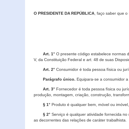
O PRESIDENTE DA REPÚBLICA
, faço saber que o
Art. 1°
O presente código estabelece normas de 
V, da Constituição Federal e art. 48 de suas Disposi
Art. 2°
Consumidor é toda pessoa física ou juríd
Parágrafo único.
Equipara-se a consumidor a c
Art. 3°
Fornecedor é toda pessoa física ou jurí
produção, montagem, criação, construção, transform
§ 1°
Produto é qualquer bem, móvel ou imóvel, 
§ 2°
Serviço é qualquer atividade fornecida no 
as decorrentes das relações de caráter trabalhista.