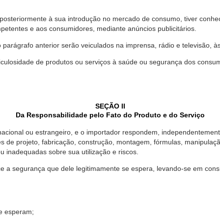
 posteriormente à sua introdução no mercado de consumo, tiver conhe
petentes e aos consumidores, mediante anúncios publicitários.
o parágrafo anterior serão veiculados na imprensa, rádio e televisão, 
ulosidade de produtos ou serviços à saúde ou segurança dos consumido
SEÇÃO II
Da Responsabilidade pelo Fato do Produto e do Serviço
, nacional ou estrangeiro, e o importador respondem, independentemen
s de projeto, fabricação, construção, montagem, fórmulas, manipula
u inadequadas sobre sua utilização e riscos.
 a segurança que dele legitimamente se espera, levando-se em consid
se esperam;