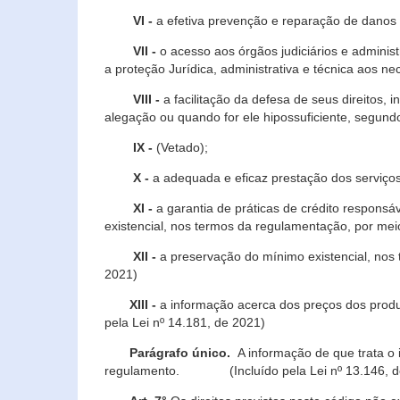
VI -
a efetiva prevenção e reparação de danos pa
VII -
o acesso aos órgãos judiciários e administ
a proteção Jurídica, administrativa e técnica aos ne
VIII -
a facilitação da defesa de seus direitos, i
alegação ou quando for ele hipossuficiente, segundo
IX -
(Vetado);
X -
a adequada e eficaz prestação dos serviços
XI -
a garantia de práticas de crédito respons
existencial, nos termos da regulamentação, por mei
XII -
a preservação do mínimo existencial, nos
2021)
XIII -
a informação acerca dos preços dos produt
pela Lei nº 14.181, de 2021)
Parágrafo único.
A informação de que trata o i
regulamento. (Incluído pela Lei nº 13.146, d