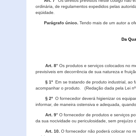
Art. 7°
Os direitos previstos neste código não e
ordinária, de regulamentos expedidos pelas autorid
eqüidade.
Parágrafo único.
Tendo mais de um autor a of
Da Qua
Art. 8°
Os produtos e serviços colocados no m
previsíveis em decorrência de sua natureza e fruiç
§ 1º
Em se tratando de produto industrial, ao 
acompanhar o produto. (Redação dada pela Lei nº
§ 2º
O fornecedor deverá higienizar os equipam
informar, de maneira ostensiva e adequada, quando 
Art. 9°
O fornecedor de produtos e serviços po
da sua nocividade ou periculosidade, sem prejuízo
Art. 10.
O fornecedor não poderá colocar no me