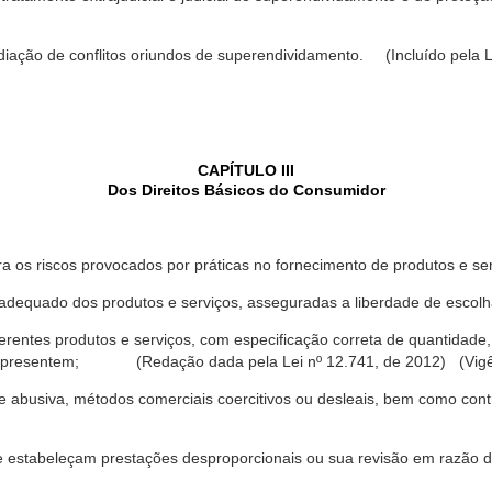
ediação de conflitos oriundos de superendividamento. (Incluído pela L
CAPÍTULO III
Dos Direitos Básicos do Consumidor
a os riscos provocados por práticas no fornecimento de produtos e se
dequado dos produtos e serviços, asseguradas a liberdade de escolha
rentes produtos e serviços, com especificação correta de quantidade, 
ue apresentem; (Redação dada pela Lei nº 12.741, de 2012) (Vigê
 abusiva, métodos comerciais coercitivos ou desleais, bem como contr
e estabeleçam prestações desproporcionais ou sua revisão em razão d