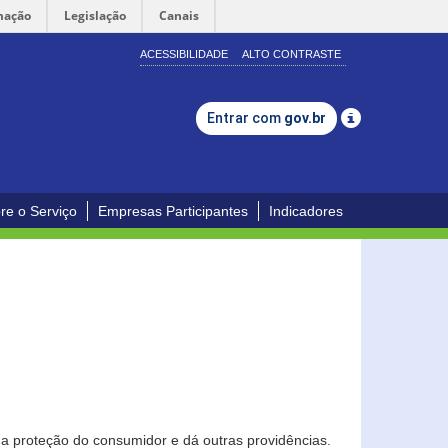
mação
Legislação
Canais
ACESSIBILIDADE
ALTO CONTRASTE
Entrar com
gov.br
re o Serviço
Empresas Participantes
Indicadores
0
a proteção do consumidor e dá outras providências.