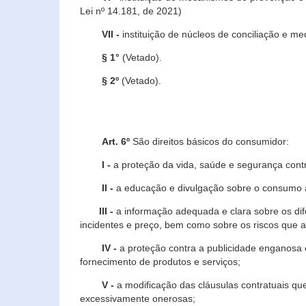
Lei nº 14.181, de 2021)
VII -
instituição de núcleos de conciliação e m
§ 1°
(Vetado).
§ 2º
(Vetado).
Art. 6º
São direitos básicos do consumidor:
I -
a proteção da vida, saúde e segurança contr
II -
a educação e divulgação sobre o consumo a
III -
a informação adequada e clara sobre os dife
incidentes e preço, bem como sobre os riscos q
IV -
a proteção contra a publicidade enganosa e
fornecimento de produtos e serviços;
V -
a modificação das cláusulas contratuais qu
excessivamente onerosas;