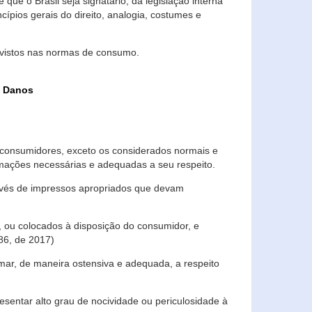
que o Brasil seja signatário, da legislação interna
ípios gerais do direito, analogia, costumes e
evistos nas normas de consumo.
s Danos
consumidores, exceto os considerados normais e
ormações necessárias e adequadas a seu respeito.
través de impressos apropriados que devam
, ou colocados à disposição do consumidor, e
86, de 2017)
mar, de maneira ostensiva e adequada, a respeito
entar alto grau de nocividade ou periculosidade à