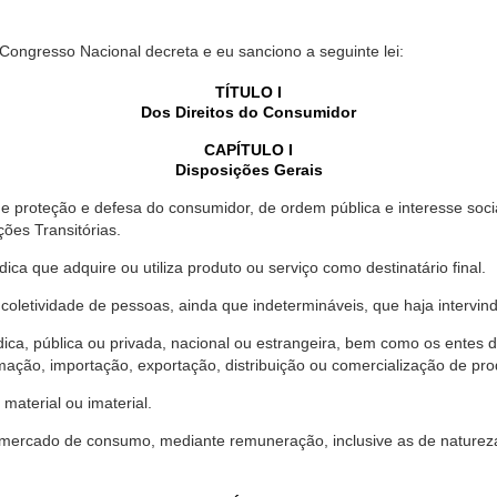
 Congresso Nacional decreta e eu sanciono a seguinte lei:
TÍTULO I
Dos Direitos do Consumidor
CAPÍTULO I
Disposições Gerais
proteção e defesa do consumidor, de ordem pública e interesse social,
ções Transitórias.
ica que adquire ou utiliza produto ou serviço como destinatário final.
oletividade de pessoas, ainda que indetermináveis, que haja intervi
dica, pública ou privada, nacional ou estrangeira, bem como os entes
ação, importação, exportação, distribuição ou comercialização de pro
material ou imaterial.
mercado de consumo, mediante remuneração, inclusive as de natureza ba