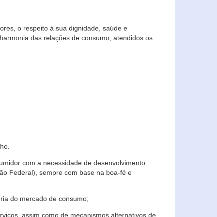
res, o respeito à sua dignidade, saúde e
 harmonia das relações de consumo, atendidos os
ho.
nsumidor com a necessidade de desenvolvimento
ição Federal), sempre com base na boa-fé e
horia do mercado de consumo;
serviços, assim como de mecanismos alternativos de