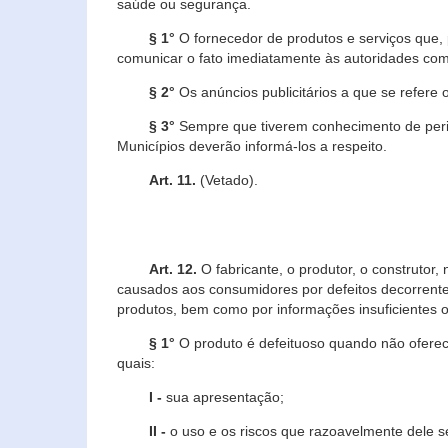
saúde ou segurança.
§ 1°
O fornecedor de produtos e serviços que,
comunicar o fato imediatamente às autoridades com
§ 2°
Os anúncios publicitários a que se refere 
§ 3°
Sempre que tiverem conhecimento de peric
Municípios deverão informá-los a respeito.
Art. 11.
(Vetado).
Art. 12.
O fabricante, o produtor, o construtor
causados aos consumidores por defeitos decorrente
produtos, bem como por informações insuficientes o
§ 1°
O produto é defeituoso quando não oferece
quais:
I -
sua apresentação;
II -
o uso e os riscos que razoavelmente dele 