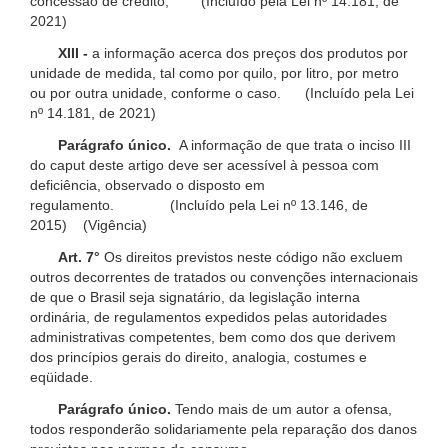
concessão de crédito; (Incluído pela Lei nº 14.181, de
2021)
XIII -
a informação acerca dos preços dos produtos por
unidade de medida, tal como por quilo, por litro, por metro
ou por outra unidade, conforme o caso. (Incluído pela Lei
nº 14.181, de 2021)
Parágrafo único.
A informação de que trata o inciso III
do caput deste artigo deve ser acessível à pessoa com
deficiência, observado o disposto em
regulamento. (Incluído pela Lei nº 13.146, de
2015) (Vigência)
Art. 7°
Os direitos previstos neste código não excluem
outros decorrentes de tratados ou convenções internacionais
de que o Brasil seja signatário, da legislação interna
ordinária, de regulamentos expedidos pelas autoridades
administrativas competentes, bem como dos que derivem
dos princípios gerais do direito, analogia, costumes e
eqüidade.
Parágrafo único.
Tendo mais de um autor a ofensa,
todos responderão solidariamente pela reparação dos danos