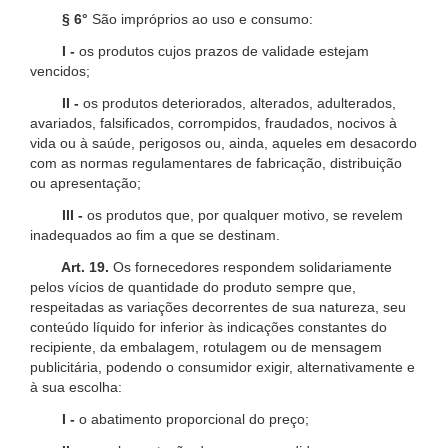
§ 6°
São impróprios ao uso e consumo:
I -
os produtos cujos prazos de validade estejam
vencidos;
II -
os produtos deteriorados, alterados, adulterados,
avariados, falsificados, corrompidos, fraudados, nocivos à
vida ou à saúde, perigosos ou, ainda, aqueles em desacordo
com as normas regulamentares de fabricação, distribuição
ou apresentação;
III -
os produtos que, por qualquer motivo, se revelem
inadequados ao fim a que se destinam.
Art. 19.
Os fornecedores respondem solidariamente
pelos vícios de quantidade do produto sempre que,
respeitadas as variações decorrentes de sua natureza, seu
conteúdo líquido for inferior às indicações constantes do
recipiente, da embalagem, rotulagem ou de mensagem
publicitária, podendo o consumidor exigir, alternativamente e
à sua escolha:
I -
o abatimento proporcional do preço;