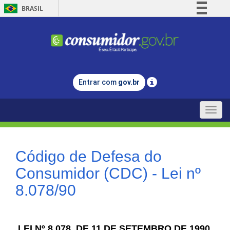
BRASIL
Simplifique!
Comunica BR
Participe
Acesso à informação
Entrar com
gov.br
Legislação
Canais
Toggle
naviga
Código de Defesa do
Consumidor (CDC) - Lei nº
8.078/90
LEI Nº 8.078, DE 11 DE SETEMBRO DE 1990.