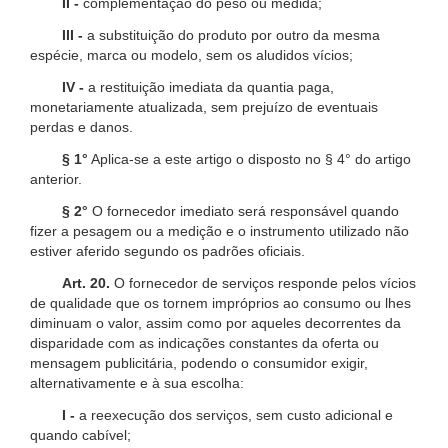
II -
complementação do peso ou medida;
III -
a substituição do produto por outro da mesma
espécie, marca ou modelo, sem os aludidos vícios;
IV -
a restituição imediata da quantia paga,
monetariamente atualizada, sem prejuízo de eventuais
perdas e danos.
§ 1°
Aplica-se a este artigo o disposto no § 4° do artigo
anterior.
§ 2°
O fornecedor imediato será responsável quando
fizer a pesagem ou a medição e o instrumento utilizado não
estiver aferido segundo os padrões oficiais.
Art. 20.
O fornecedor de serviços responde pelos vícios
de qualidade que os tornem impróprios ao consumo ou lhes
diminuam o valor, assim como por aqueles decorrentes da
disparidade com as indicações constantes da oferta ou
mensagem publicitária, podendo o consumidor exigir,
alternativamente e à sua escolha:
I -
a reexecução dos serviços, sem custo adicional e
quando cabível;