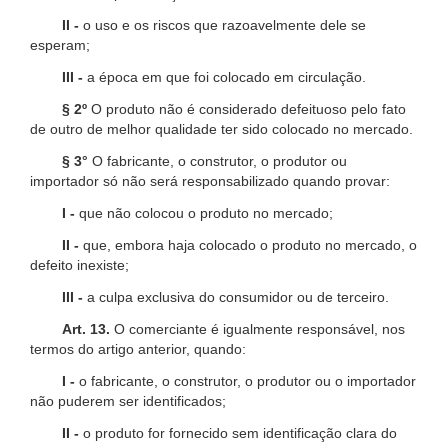
II -
o uso e os riscos que razoavelmente dele se
esperam;
III -
a época em que foi colocado em circulação.
§ 2º
O produto não é considerado defeituoso pelo fato
de outro de melhor qualidade ter sido colocado no mercado.
§ 3°
O fabricante, o construtor, o produtor ou
importador só não será responsabilizado quando provar:
I -
que não colocou o produto no mercado;
II -
que, embora haja colocado o produto no mercado, o
defeito inexiste;
III -
a culpa exclusiva do consumidor ou de terceiro.
Art. 13.
O comerciante é igualmente responsável, nos
termos do artigo anterior, quando:
I -
o fabricante, o construtor, o produtor ou o importador
não puderem ser identificados;
II -
o produto for fornecido sem identificação clara do