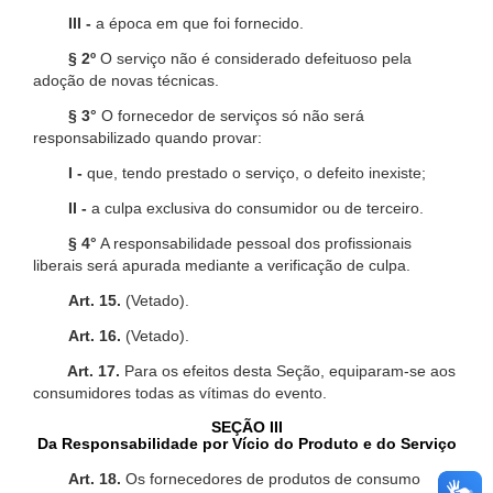
III -
a época em que foi fornecido.
§ 2º
O serviço não é considerado defeituoso pela
adoção de novas técnicas.
§ 3°
O fornecedor de serviços só não será
responsabilizado quando provar:
I -
que, tendo prestado o serviço, o defeito inexiste;
II -
a culpa exclusiva do consumidor ou de terceiro.
§ 4°
A responsabilidade pessoal dos profissionais
liberais será apurada mediante a verificação de culpa.
Art. 15.
(Vetado).
Art. 16.
(Vetado).
Art. 17.
Para os efeitos desta Seção, equiparam-se aos
consumidores todas as vítimas do evento.
SEÇÃO III
Da Responsabilidade por Vício do Produto e do Serviço
Art. 18.
Os fornecedores de produtos de consumo