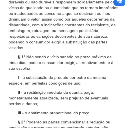
duráveis ou não duráveis respondem solidariamente pelos
vícios de qualidade ou quantidade que os tornem impróprios
ou inadequados ao consumo a que se destinam ou lhes
diminuam o valor, assim como por aqueles decorrentes da
disparidade, com a indicações constantes do recipiente, da
embalagem, rotulagem ou mensagem publicitária,
respeitadas as variações decorrentes de sua natureza,
podendo o consumidor exigir a substituição das partes
viciadas.
§ 1°
Não sendo o vício sanado no prazo máximo de
trinta dias, pode o consumidor exigir, alternativamente e à
sua escolha:
I -
a substituição do produto por outro da mesma
espécie, em perfeitas condições de uso;
II -
a restituição imediata da quantia paga,
monetariamente atualizada, sem prejuízo de eventuais
perdas e danos;
III -
o abatimento proporcional do preço.
§ 2°
Poderão as partes convencionar a redução ou
ampliação do prazo previsto no parágrafo anterior, não