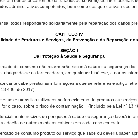
xcluem outros decorrentes de tratados ou convenções internacionais de 
ades administrativas competentes, bem como dos que derivem dos princ
ensa, todos responderão solidariamente pela reparação dos danos pr
CAPÍTULO IV
lidade de Produtos e Serviços, da Prevenção e da Reparação do
SEÇÃO I
Da Proteção à Saúde e Segurança
ercado de consumo não acarretarão riscos à saúde ou segurança dos 
ão, obrigando-se os fornecedores, em qualquer hipótese, a dar as inf
fabricante cabe prestar as informações a que se refere este artigo, a
 13.486, de 2017)
entos e utensílios utilizados no fornecimento de produtos ou serviços
for o caso, sobre o risco de contaminação. (Incluído pela Lei nº 13.4
tencialmente nocivos ou perigosos à saúde ou segurança deverá infor
 da adoção de outras medidas cabíveis em cada caso concreto.
rcado de consumo produto ou serviço que sabe ou deveria saber apres