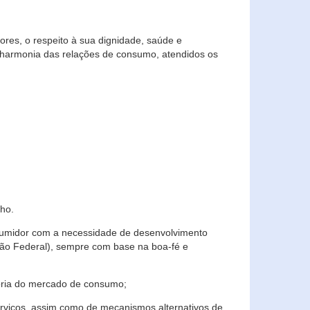
res, o respeito à sua dignidade, saúde e
 harmonia das relações de consumo, atendidos os
ho.
nsumidor com a necessidade de desenvolvimento
ição Federal), sempre com base na boa-fé e
horia do mercado de consumo;
serviços, assim como de mecanismos alternativos de