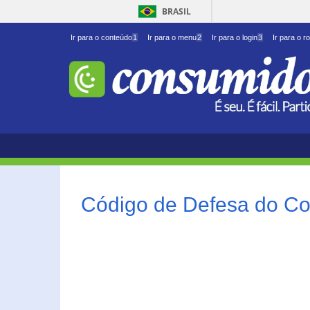
BRASIL
Ir para o conteúdo
1
Ir para o menu
2
Ir para o login
3
Ir para o r
Código de Defesa do Co