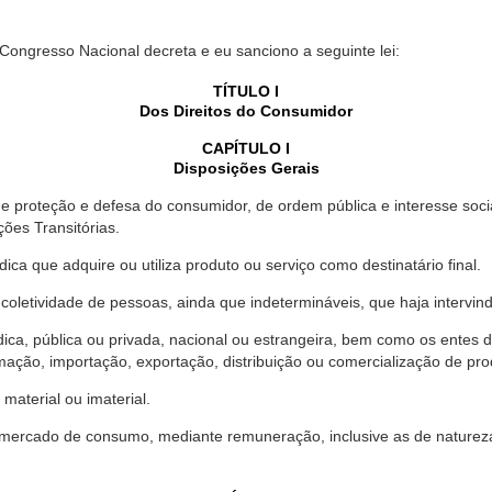
 Congresso Nacional decreta e eu sanciono a seguinte lei:
TÍTULO I
Dos Direitos do Consumidor
CAPÍTULO I
Disposições Gerais
proteção e defesa do consumidor, de ordem pública e interesse social,
ções Transitórias.
ica que adquire ou utiliza produto ou serviço como destinatário final.
oletividade de pessoas, ainda que indetermináveis, que haja intervi
dica, pública ou privada, nacional ou estrangeira, bem como os entes
ação, importação, exportação, distribuição ou comercialização de pro
material ou imaterial.
mercado de consumo, mediante remuneração, inclusive as de natureza ba