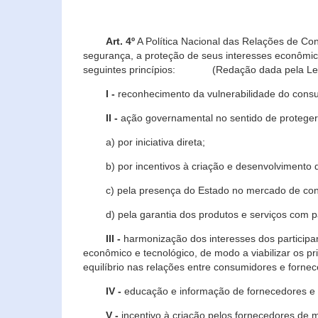
Art. 4º
A Política Nacional das Relações de Co
segurança, a proteção de seus interesses econômic
seguintes princípios: (Redação dada pela Lei n
I -
reconhecimento da vulnerabilidade do con
II -
ação governamental no sentido de proteger
a) por iniciativa direta;
b) por incentivos à criação e desenvolvimento de
c) pela presença do Estado no mercado de co
d) pela garantia dos produtos e serviços com pa
III -
harmonização dos interesses dos particip
econômico e tecnológico, de modo a viabilizar os p
equilíbrio nas relações entre consumidores e forne
IV -
educação e informação de fornecedores e 
V -
incentivo à criação pelos fornecedores de 