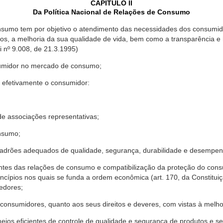
CAPÍTULO II
Da Política Nacional de Relações de Consumo
nsumo tem por objetivo o atendimento das necessidades dos consumido
os, a melhoria da sua qualidade de vida, bem como a transparência e
º 9.008, de 21.3.1995)
sumidor no mercado de consumo;
 efetivamente o consumidor:
 associações representativas;
nsumo;
drões adequados de qualidade, segurança, durabilidade e desempen
antes das relações de consumo e compatibilização da proteção do co
rincípios nos quais se funda a ordem econômica (art. 170, da Constitu
cedores;
consumidores, quanto aos seus direitos e deveres, com vistas à mel
meios eficientes de controle de qualidade e segurança de produtos e 