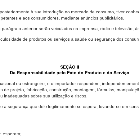
 posteriormente à sua introdução no mercado de consumo, tiver conhe
petentes e aos consumidores, mediante anúncios publicitários.
o parágrafo anterior serão veiculados na imprensa, rádio e televisão, 
ulosidade de produtos ou serviços à saúde ou segurança dos consumido
SEÇÃO II
Da Responsabilidade pelo Fato do Produto e do Serviço
, nacional ou estrangeiro, e o importador respondem, independentemen
s de projeto, fabricação, construção, montagem, fórmulas, manipula
u inadequadas sobre sua utilização e riscos.
 a segurança que dele legitimamente se espera, levando-se em consid
se esperam;