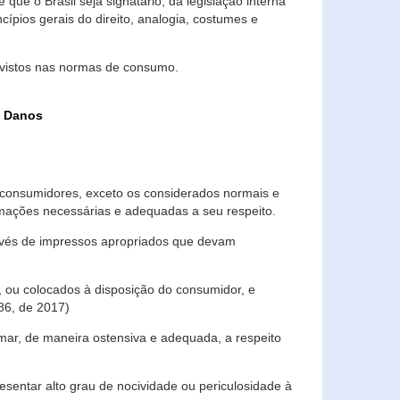
que o Brasil seja signatário, da legislação interna
ípios gerais do direito, analogia, costumes e
evistos nas normas de consumo.
s Danos
consumidores, exceto os considerados normais e
ormações necessárias e adequadas a seu respeito.
través de impressos apropriados que devam
, ou colocados à disposição do consumidor, e
86, de 2017)
mar, de maneira ostensiva e adequada, a respeito
entar alto grau de nocividade ou periculosidade à