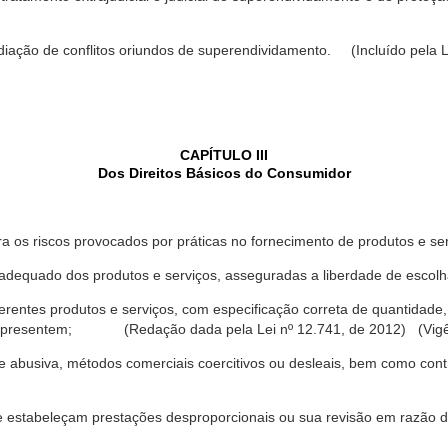
ediação de conflitos oriundos de superendividamento. (Incluído pela L
CAPÍTULO III
Dos Direitos Básicos do Consumidor
a os riscos provocados por práticas no fornecimento de produtos e se
dequado dos produtos e serviços, asseguradas a liberdade de escolha
rentes produtos e serviços, com especificação correta de quantidade, 
ue apresentem; (Redação dada pela Lei nº 12.741, de 2012) (Vigê
 abusiva, métodos comerciais coercitivos ou desleais, bem como contr
e estabeleçam prestações desproporcionais ou sua revisão em razão d