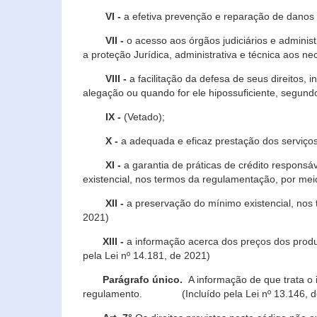
VI -
a efetiva prevenção e reparação de danos pa
VII -
o acesso aos órgãos judiciários e administ
a proteção Jurídica, administrativa e técnica aos ne
VIII -
a facilitação da defesa de seus direitos, i
alegação ou quando for ele hipossuficiente, segundo
IX -
(Vetado);
X -
a adequada e eficaz prestação dos serviços
XI -
a garantia de práticas de crédito respons
existencial, nos termos da regulamentação, por mei
XII -
a preservação do mínimo existencial, nos
2021)
XIII -
a informação acerca dos preços dos produt
pela Lei nº 14.181, de 2021)
Parágrafo único.
A informação de que trata o i
regulamento. (Incluído pela Lei nº 13.146, d