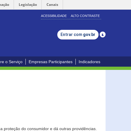
mação
Legislação
Canais
ACESSIBILIDADE
ALTO CONTRASTE
Entrar com
gov.br
re o Serviço
Empresas Participantes
Indicadores
0
a proteção do consumidor e dá outras providências.