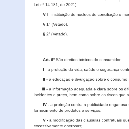
Lei nº 14.181, de 2021)
VII -
instituição de núcleos de conciliação e m
§ 1°
(Vetado).
§ 2º
(Vetado).
Art. 6º
São direitos básicos do consumidor:
I -
a proteção da vida, saúde e segurança contr
II -
a educação e divulgação sobre o consumo a
III -
a informação adequada e clara sobre os dife
incidentes e preço, bem como sobre os riscos q
IV -
a proteção contra a publicidade enganosa e
fornecimento de produtos e serviços;
V -
a modificação das cláusulas contratuais qu
excessivamente onerosas;