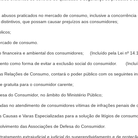
s abusos praticados no mercado de consumo, inclusive a concorrência de
 distintivos, que possam causar prejuízos aos consumidores;
licos;
ercado de consumo.
financeira e ambiental dos consumidores; (Incluído pela Lei nº 14.
nto como forma de evitar a exclusão social do consumidor. (Incluíd
as Relações de Consumo, contará o poder público com os seguintes ins
 e gratuita para o consumidor carente;
fesa do Consumidor, no âmbito do Ministério Público;
izadas no atendimento de consumidores vítimas de infrações penais de
 Causas e Varas Especializadas para a solução de litígios de consum
volvimento das Associações de Defesa do Consumidor.
tratamento extrajudicial e judicial do superendividamento e de prote