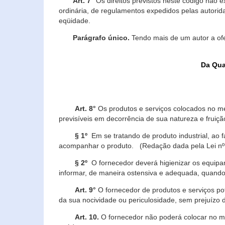
Art. 7°
Os direitos previstos neste código não e
ordinária, de regulamentos expedidos pelas autorid
eqüidade.
Parágrafo único.
Tendo mais de um autor a of
Da Qua
Art. 8°
Os produtos e serviços colocados no m
previsíveis em decorrência de sua natureza e fruiç
§ 1º
Em se tratando de produto industrial, ao 
acompanhar o produto. (Redação dada pela Lei nº
§ 2º
O fornecedor deverá higienizar os equipam
informar, de maneira ostensiva e adequada, quando 
Art. 9°
O fornecedor de produtos e serviços po
da sua nocividade ou periculosidade, sem prejuízo
Art. 10.
O fornecedor não poderá colocar no me