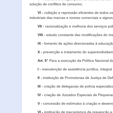
solução de conflitos de consumo;
VI -
coibição e repressão eficientes de todos o
industriais das marcas e nomes comerciais e signos
VII -
racionalização e melhoria dos serviços púb
VIII -
estudo constante das modificações do m
IX -
fomento de ações direcionadas à educação 
X -
prevenção e tratamento do superendividame
Art. 5°
Para a execução da Política Nacional d
I -
manutenção de assistência jurídica, integral
II -
instituição de Promotorias de Justiça de De
III -
criação de delegacias de polícia especial
IV -
criação de Juizados Especiais de Pequenas
V -
concessão de estímulos à criação e desen
VI -
instituição de mecanismos de prevenção e 