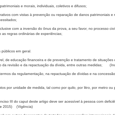
trimoniais e morais, individuais, coletivos e difusos;
rativos com vistas à prevenção ou reparação de danos patrimoniais e mo
cessitados;
nclusive com a inversão do ônus da prova, a seu favor, no processo civil,
 as regras ordinárias de experiências;
 públicos em geral.
ável, de educação financeira e de prevenção e tratamento de situaçõe
o da revisão e da repactuação da dívida, entre outras medidas; (Inc
 termos da regulamentação, na repactuação de dívidas e na concessão
os por unidade de medida, tal como por quilo, por litro, por metro o
nciso III do caput deste artigo deve ser acessível à pessoa com defic
e 2015) (Vigência)