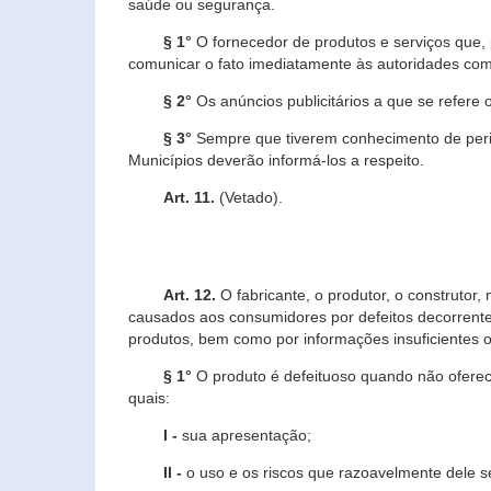
saúde ou segurança.
§ 1°
O fornecedor de produtos e serviços que,
comunicar o fato imediatamente às autoridades com
§ 2°
Os anúncios publicitários a que se refere 
§ 3°
Sempre que tiverem conhecimento de peric
Municípios deverão informá-los a respeito.
Art. 11.
(Vetado).
Art. 12.
O fabricante, o produtor, o construtor
causados aos consumidores por defeitos decorrente
produtos, bem como por informações insuficientes o
§ 1°
O produto é defeituoso quando não oferece
quais:
I -
sua apresentação;
II -
o uso e os riscos que razoavelmente dele 