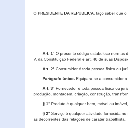
O PRESIDENTE DA REPÚBLICA
, faço saber que o
Art. 1°
O presente código estabelece normas de 
V, da Constituição Federal e art. 48 de suas Disposi
Art. 2°
Consumidor é toda pessoa física ou juríd
Parágrafo único.
Equipara-se a consumidor a c
Art. 3°
Fornecedor é toda pessoa física ou jurí
produção, montagem, criação, construção, transform
§ 1°
Produto é qualquer bem, móvel ou imóvel, 
§ 2°
Serviço é qualquer atividade fornecida no 
as decorrentes das relações de caráter trabalhista.