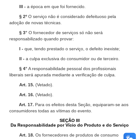
III -
a época em que foi fornecido.
§ 2º
O serviço não é considerado defeituoso pela
adoção de novas técnicas.
§ 3°
O fornecedor de serviços só não será
responsabilizado quando provar:
I -
que, tendo prestado o serviço, o defeito inexiste;
II -
a culpa exclusiva do consumidor ou de terceiro.
§ 4°
A responsabilidade pessoal dos profissionais
liberais será apurada mediante a verificação de culpa.
Art. 15.
(Vetado).
Art. 16.
(Vetado).
Art. 17.
Para os efeitos desta Seção, equiparam-se aos
consumidores todas as vítimas do evento.
SEÇÃO III
Da Responsabilidade por Vício do Produto e do Serviço
Art. 18.
Os fornecedores de produtos de consumo