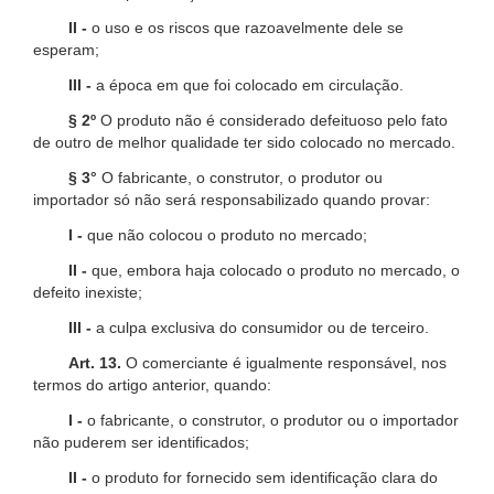
II -
o uso e os riscos que razoavelmente dele se
esperam;
III -
a época em que foi colocado em circulação.
§ 2º
O produto não é considerado defeituoso pelo fato
de outro de melhor qualidade ter sido colocado no mercado.
§ 3°
O fabricante, o construtor, o produtor ou
importador só não será responsabilizado quando provar:
I -
que não colocou o produto no mercado;
II -
que, embora haja colocado o produto no mercado, o
defeito inexiste;
III -
a culpa exclusiva do consumidor ou de terceiro.
Art. 13.
O comerciante é igualmente responsável, nos
termos do artigo anterior, quando:
I -
o fabricante, o construtor, o produtor ou o importador
não puderem ser identificados;
II -
o produto for fornecido sem identificação clara do