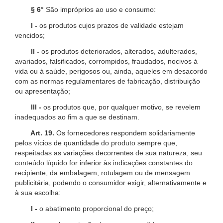
§ 6°
São impróprios ao uso e consumo:
I -
os produtos cujos prazos de validade estejam
vencidos;
II -
os produtos deteriorados, alterados, adulterados,
avariados, falsificados, corrompidos, fraudados, nocivos à
vida ou à saúde, perigosos ou, ainda, aqueles em desacordo
com as normas regulamentares de fabricação, distribuição
ou apresentação;
III -
os produtos que, por qualquer motivo, se revelem
inadequados ao fim a que se destinam.
Art. 19.
Os fornecedores respondem solidariamente
pelos vícios de quantidade do produto sempre que,
respeitadas as variações decorrentes de sua natureza, seu
conteúdo líquido for inferior às indicações constantes do
recipiente, da embalagem, rotulagem ou de mensagem
publicitária, podendo o consumidor exigir, alternativamente e
à sua escolha:
I -
o abatimento proporcional do preço;