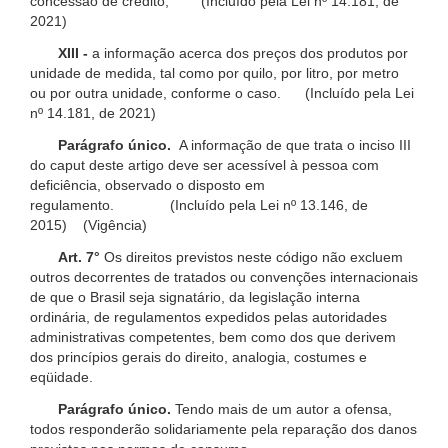
concessão de crédito; (Incluído pela Lei nº 14.181, de
2021)
XIII -
a informação acerca dos preços dos produtos por
unidade de medida, tal como por quilo, por litro, por metro
ou por outra unidade, conforme o caso. (Incluído pela Lei
nº 14.181, de 2021)
Parágrafo único.
A informação de que trata o inciso III
do caput deste artigo deve ser acessível à pessoa com
deficiência, observado o disposto em
regulamento. (Incluído pela Lei nº 13.146, de
2015) (Vigência)
Art. 7°
Os direitos previstos neste código não excluem
outros decorrentes de tratados ou convenções internacionais
de que o Brasil seja signatário, da legislação interna
ordinária, de regulamentos expedidos pelas autoridades
administrativas competentes, bem como dos que derivem
dos princípios gerais do direito, analogia, costumes e
eqüidade.
Parágrafo único.
Tendo mais de um autor a ofensa,
todos responderão solidariamente pela reparação dos danos