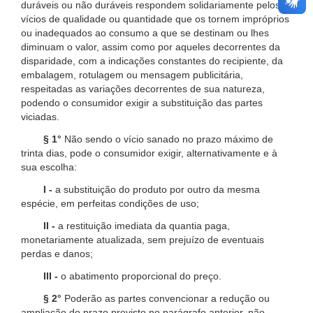
duráveis ou não duráveis respondem solidariamente pelos
vícios de qualidade ou quantidade que os tornem impróprios
ou inadequados ao consumo a que se destinam ou lhes
diminuam o valor, assim como por aqueles decorrentes da
disparidade, com a indicações constantes do recipiente, da
embalagem, rotulagem ou mensagem publicitária,
respeitadas as variações decorrentes de sua natureza,
podendo o consumidor exigir a substituição das partes
viciadas.
§ 1°
Não sendo o vício sanado no prazo máximo de
trinta dias, pode o consumidor exigir, alternativamente e à
sua escolha:
I -
a substituição do produto por outro da mesma
espécie, em perfeitas condições de uso;
II -
a restituição imediata da quantia paga,
monetariamente atualizada, sem prejuízo de eventuais
perdas e danos;
III -
o abatimento proporcional do preço.
§ 2°
Poderão as partes convencionar a redução ou
ampliação do prazo previsto no parágrafo anterior, não