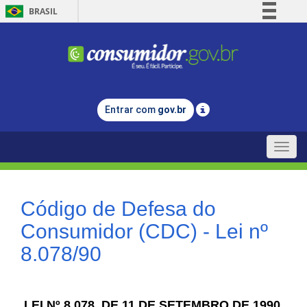
BRASIL
Simplifique!
Comunica BR
Participe
Acesso à informação
Entrar com
gov.br
Legislação
Canais
Toggle
naviga
Código de Defesa do
Consumidor (CDC) - Lei nº
8.078/90
LEI Nº 8.078, DE 11 DE SETEMBRO DE 1990.