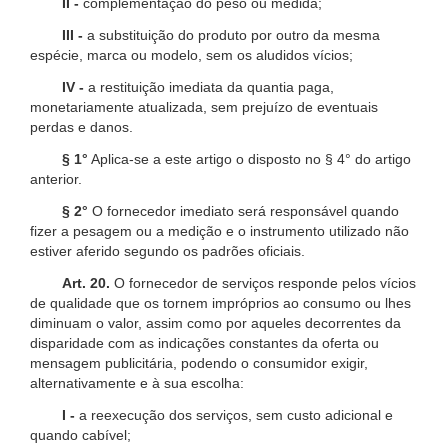
II -
complementação do peso ou medida;
III -
a substituição do produto por outro da mesma
espécie, marca ou modelo, sem os aludidos vícios;
IV -
a restituição imediata da quantia paga,
monetariamente atualizada, sem prejuízo de eventuais
perdas e danos.
§ 1°
Aplica-se a este artigo o disposto no § 4° do artigo
anterior.
§ 2°
O fornecedor imediato será responsável quando
fizer a pesagem ou a medição e o instrumento utilizado não
estiver aferido segundo os padrões oficiais.
Art. 20.
O fornecedor de serviços responde pelos vícios
de qualidade que os tornem impróprios ao consumo ou lhes
diminuam o valor, assim como por aqueles decorrentes da
disparidade com as indicações constantes da oferta ou
mensagem publicitária, podendo o consumidor exigir,
alternativamente e à sua escolha:
I -
a reexecução dos serviços, sem custo adicional e
quando cabível;