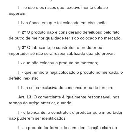
II -
o uso e os riscos que razoavelmente dele se
esperam;
III -
a época em que foi colocado em circulação.
§ 2º
O produto não é considerado defeituoso pelo fato
de outro de melhor qualidade ter sido colocado no mercado.
§ 3°
O fabricante, o construtor, o produtor ou
importador só não será responsabilizado quando provar:
I -
que não colocou o produto no mercado;
II -
que, embora haja colocado o produto no mercado, o
defeito inexiste;
III -
a culpa exclusiva do consumidor ou de terceiro.
Art. 13.
O comerciante é igualmente responsável, nos
termos do artigo anterior, quando:
I -
o fabricante, o construtor, o produtor ou o importador
não puderem ser identificados;
II -
o produto for fornecido sem identificação clara do