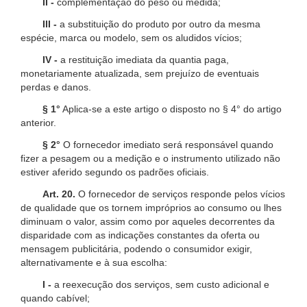
II -
complementação do peso ou medida;
III -
a substituição do produto por outro da mesma
espécie, marca ou modelo, sem os aludidos vícios;
IV -
a restituição imediata da quantia paga,
monetariamente atualizada, sem prejuízo de eventuais
perdas e danos.
§ 1°
Aplica-se a este artigo o disposto no § 4° do artigo
anterior.
§ 2°
O fornecedor imediato será responsável quando
fizer a pesagem ou a medição e o instrumento utilizado não
estiver aferido segundo os padrões oficiais.
Art. 20.
O fornecedor de serviços responde pelos vícios
de qualidade que os tornem impróprios ao consumo ou lhes
diminuam o valor, assim como por aqueles decorrentes da
disparidade com as indicações constantes da oferta ou
mensagem publicitária, podendo o consumidor exigir,
alternativamente e à sua escolha:
I -
a reexecução dos serviços, sem custo adicional e
quando cabível;