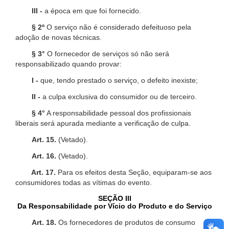
III -
a época em que foi fornecido.
§ 2º
O serviço não é considerado defeituoso pela
adoção de novas técnicas.
§ 3°
O fornecedor de serviços só não será
responsabilizado quando provar:
I -
que, tendo prestado o serviço, o defeito inexiste;
II -
a culpa exclusiva do consumidor ou de terceiro.
§ 4°
A responsabilidade pessoal dos profissionais
liberais será apurada mediante a verificação de culpa.
Art. 15.
(Vetado).
Art. 16.
(Vetado).
Art. 17.
Para os efeitos desta Seção, equiparam-se aos
consumidores todas as vítimas do evento.
SEÇÃO III
Da Responsabilidade por Vício do Produto e do Serviço
Art. 18.
Os fornecedores de produtos de consumo