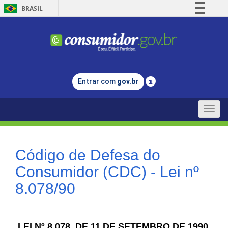
BRASIL
Simplifique!
Comunica BR
Participe
Acesso à informação
Entrar com
gov.br
Legislação
Canais
Toggle
naviga
Código de Defesa do
Consumidor (CDC) - Lei nº
8.078/90
LEI Nº 8.078, DE 11 DE SETEMBRO DE 1990.