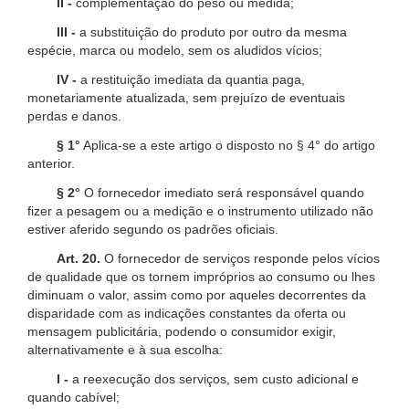
II -
complementação do peso ou medida;
III -
a substituição do produto por outro da mesma
espécie, marca ou modelo, sem os aludidos vícios;
IV -
a restituição imediata da quantia paga,
monetariamente atualizada, sem prejuízo de eventuais
perdas e danos.
§ 1°
Aplica-se a este artigo o disposto no § 4° do artigo
anterior.
§ 2°
O fornecedor imediato será responsável quando
fizer a pesagem ou a medição e o instrumento utilizado não
estiver aferido segundo os padrões oficiais.
Art. 20.
O fornecedor de serviços responde pelos vícios
de qualidade que os tornem impróprios ao consumo ou lhes
diminuam o valor, assim como por aqueles decorrentes da
disparidade com as indicações constantes da oferta ou
mensagem publicitária, podendo o consumidor exigir,
alternativamente e à sua escolha:
I -
a reexecução dos serviços, sem custo adicional e
quando cabível;