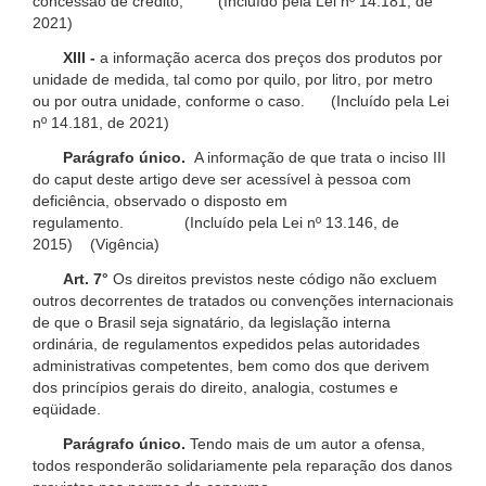
concessão de crédito; (Incluído pela Lei nº 14.181, de
2021)
XIII -
a informação acerca dos preços dos produtos por
unidade de medida, tal como por quilo, por litro, por metro
ou por outra unidade, conforme o caso. (Incluído pela Lei
nº 14.181, de 2021)
Parágrafo único.
A informação de que trata o inciso III
do caput deste artigo deve ser acessível à pessoa com
deficiência, observado o disposto em
regulamento. (Incluído pela Lei nº 13.146, de
2015) (Vigência)
Art. 7°
Os direitos previstos neste código não excluem
outros decorrentes de tratados ou convenções internacionais
de que o Brasil seja signatário, da legislação interna
ordinária, de regulamentos expedidos pelas autoridades
administrativas competentes, bem como dos que derivem
dos princípios gerais do direito, analogia, costumes e
eqüidade.
Parágrafo único.
Tendo mais de um autor a ofensa,
todos responderão solidariamente pela reparação dos danos