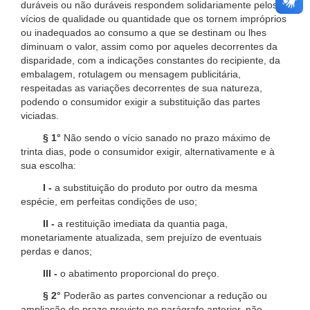
duráveis ou não duráveis respondem solidariamente pelos
vícios de qualidade ou quantidade que os tornem impróprios
ou inadequados ao consumo a que se destinam ou lhes
diminuam o valor, assim como por aqueles decorrentes da
disparidade, com a indicações constantes do recipiente, da
embalagem, rotulagem ou mensagem publicitária,
respeitadas as variações decorrentes de sua natureza,
podendo o consumidor exigir a substituição das partes
viciadas.
§ 1°
Não sendo o vício sanado no prazo máximo de
trinta dias, pode o consumidor exigir, alternativamente e à
sua escolha:
I -
a substituição do produto por outro da mesma
espécie, em perfeitas condições de uso;
II -
a restituição imediata da quantia paga,
monetariamente atualizada, sem prejuízo de eventuais
perdas e danos;
III -
o abatimento proporcional do preço.
§ 2°
Poderão as partes convencionar a redução ou
ampliação do prazo previsto no parágrafo anterior, não