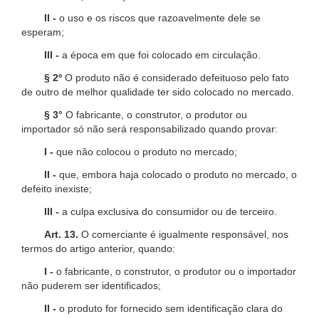
II -
o uso e os riscos que razoavelmente dele se
esperam;
III -
a época em que foi colocado em circulação.
§ 2º
O produto não é considerado defeituoso pelo fato
de outro de melhor qualidade ter sido colocado no mercado.
§ 3°
O fabricante, o construtor, o produtor ou
importador só não será responsabilizado quando provar:
I -
que não colocou o produto no mercado;
II -
que, embora haja colocado o produto no mercado, o
defeito inexiste;
III -
a culpa exclusiva do consumidor ou de terceiro.
Art. 13.
O comerciante é igualmente responsável, nos
termos do artigo anterior, quando:
I -
o fabricante, o construtor, o produtor ou o importador
não puderem ser identificados;
II -
o produto for fornecido sem identificação clara do