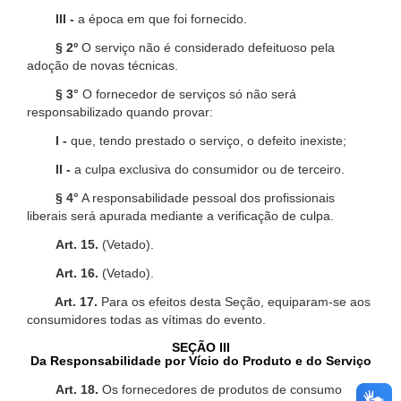
III -
a época em que foi fornecido.
§ 2º
O serviço não é considerado defeituoso pela
adoção de novas técnicas.
§ 3°
O fornecedor de serviços só não será
responsabilizado quando provar:
I -
que, tendo prestado o serviço, o defeito inexiste;
II -
a culpa exclusiva do consumidor ou de terceiro.
§ 4°
A responsabilidade pessoal dos profissionais
liberais será apurada mediante a verificação de culpa.
Art. 15.
(Vetado).
Art. 16.
(Vetado).
Art. 17.
Para os efeitos desta Seção, equiparam-se aos
consumidores todas as vítimas do evento.
SEÇÃO III
Da Responsabilidade por Vício do Produto e do Serviço
Art. 18.
Os fornecedores de produtos de consumo