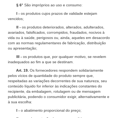
§ 6°
São impróprios ao uso e consumo:
I -
os produtos cujos prazos de validade estejam
vencidos;
II -
os produtos deteriorados, alterados, adulterados,
avariados, falsificados, corrompidos, fraudados, nocivos à
vida ou à saúde, perigosos ou, ainda, aqueles em desacordo
com as normas regulamentares de fabricação, distribuição
ou apresentação;
III -
os produtos que, por qualquer motivo, se revelem
inadequados ao fim a que se destinam.
Art. 19.
Os fornecedores respondem solidariamente
pelos vícios de quantidade do produto sempre que,
respeitadas as variações decorrentes de sua natureza, seu
conteúdo líquido for inferior às indicações constantes do
recipiente, da embalagem, rotulagem ou de mensagem
publicitária, podendo o consumidor exigir, alternativamente e
à sua escolha:
I -
o abatimento proporcional do preço;