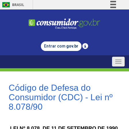
BRASIL
Simplifique!
Comunica BR
Participe
Acesso à informação
Entrar com
gov.br
Legislação
Canais
Toggle
naviga
Código de Defesa do
Consumidor (CDC) - Lei nº
8.078/90
LEI Nº 8.078, DE 11 DE SETEMBRO DE 1990.