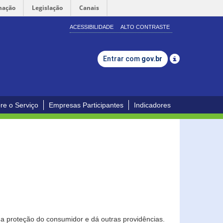
mação
Legislação
Canais
ACESSIBILIDADE
ALTO CONTRASTE
Entrar com
gov.br
re o Serviço
Empresas Participantes
Indicadores
0
a proteção do consumidor e dá outras providências.