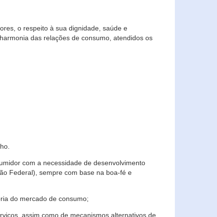
res, o respeito à sua dignidade, saúde e
 harmonia das relações de consumo, atendidos os
ho.
nsumidor com a necessidade de desenvolvimento
ição Federal), sempre com base na boa-fé e
horia do mercado de consumo;
serviços, assim como de mecanismos alternativos de