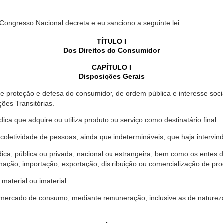
 Congresso Nacional decreta e eu sanciono a seguinte lei:
TÍTULO I
Dos Direitos do Consumidor
CAPÍTULO I
Disposições Gerais
proteção e defesa do consumidor, de ordem pública e interesse social,
ções Transitórias.
ica que adquire ou utiliza produto ou serviço como destinatário final.
oletividade de pessoas, ainda que indetermináveis, que haja intervi
dica, pública ou privada, nacional ou estrangeira, bem como os entes
ação, importação, exportação, distribuição ou comercialização de pro
material ou imaterial.
mercado de consumo, mediante remuneração, inclusive as de natureza ba