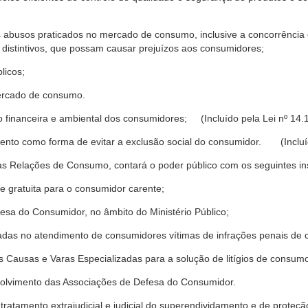
s abusos praticados no mercado de consumo, inclusive a concorrência de
 distintivos, que possam causar prejuízos aos consumidores;
licos;
ercado de consumo.
financeira e ambiental dos consumidores; (Incluído pela Lei nº 14.
nto como forma de evitar a exclusão social do consumidor. (Incluíd
as Relações de Consumo, contará o poder público com os seguintes ins
 e gratuita para o consumidor carente;
fesa do Consumidor, no âmbito do Ministério Público;
izadas no atendimento de consumidores vítimas de infrações penais de
 Causas e Varas Especializadas para a solução de litígios de consum
volvimento das Associações de Defesa do Consumidor.
tratamento extrajudicial e judicial do superendividamento e de prote