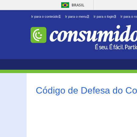
BRASIL
Ir para o conteúdo
1
Ir para o menu
2
Ir para o login
3
Ir para o r
Código de Defesa do Co