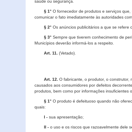
saúde ou segurança.
§ 1°
O fornecedor de produtos e serviços que,
comunicar o fato imediatamente às autoridades com
§ 2°
Os anúncios publicitários a que se refere 
§ 3°
Sempre que tiverem conhecimento de peric
Municípios deverão informá-los a respeito.
Art. 11.
(Vetado).
Art. 12.
O fabricante, o produtor, o construtor
causados aos consumidores por defeitos decorrente
produtos, bem como por informações insuficientes o
§ 1°
O produto é defeituoso quando não oferece
quais:
I -
sua apresentação;
II -
o uso e os riscos que razoavelmente dele 