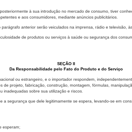
 posteriormente à sua introdução no mercado de consumo, tiver conhe
petentes e aos consumidores, mediante anúncios publicitários.
o parágrafo anterior serão veiculados na imprensa, rádio e televisão, 
ulosidade de produtos ou serviços à saúde ou segurança dos consumido
SEÇÃO II
Da Responsabilidade pelo Fato do Produto e do Serviço
, nacional ou estrangeiro, e o importador respondem, independentemen
s de projeto, fabricação, construção, montagem, fórmulas, manipula
u inadequadas sobre sua utilização e riscos.
 a segurança que dele legitimamente se espera, levando-se em consid
se esperam;