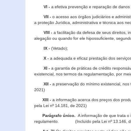
VI -
a efetiva prevenção e reparação de danos pa
VII -
o acesso aos órgãos judiciários e administ
a proteção Jurídica, administrativa e técnica aos ne
VIII -
a facilitação da defesa de seus direitos, i
alegação ou quando for ele hipossuficiente, segundo
IX -
(Vetado);
X -
a adequada e eficaz prestação dos serviços
XI -
a garantia de práticas de crédito respons
existencial, nos termos da regulamentação, por mei
XII -
a preservação do mínimo existencial, nos
2021)
XIII -
a informação acerca dos preços dos produt
pela Lei nº 14.181, de 2021)
Parágrafo único.
A informação de que trata o i
regulamento. (Incluído pela Lei nº 13.146, d