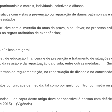
trimoniais e morais, individuais, coletivos e difusos;
rativos com vistas à prevenção ou reparação de danos patrimoniais e mo
cessitados;
nclusive com a inversão do ônus da prova, a seu favor, no processo civil,
 as regras ordinárias de experiências;
 públicos em geral.
ável, de educação financeira e de prevenção e tratamento de situaçõe
o da revisão e da repactuação da dívida, entre outras medidas; (Inc
 termos da regulamentação, na repactuação de dívidas e na concessão
os por unidade de medida, tal como por quilo, por litro, por metro o
nciso III do caput deste artigo deve ser acessível à pessoa com defic
e 2015) (Vigência)