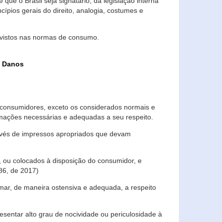
que o Brasil seja signatário, da legislação interna
ípios gerais do direito, analogia, costumes e
evistos nas normas de consumo.
s Danos
consumidores, exceto os considerados normais e
ormações necessárias e adequadas a seu respeito.
través de impressos apropriados que devam
, ou colocados à disposição do consumidor, e
86, de 2017)
mar, de maneira ostensiva e adequada, a respeito
entar alto grau de nocividade ou periculosidade à