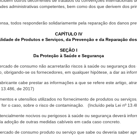
xcluem outros decorrentes de tratados ou convenções internacionais de 
ades administrativas competentes, bem como dos que derivem dos princ
ensa, todos responderão solidariamente pela reparação dos danos pr
CAPÍTULO IV
lidade de Produtos e Serviços, da Prevenção e da Reparação do
SEÇÃO I
Da Proteção à Saúde e Segurança
ercado de consumo não acarretarão riscos à saúde ou segurança dos 
ão, obrigando-se os fornecedores, em qualquer hipótese, a dar as inf
fabricante cabe prestar as informações a que se refere este artigo, a
 13.486, de 2017)
entos e utensílios utilizados no fornecimento de produtos ou serviços
for o caso, sobre o risco de contaminação. (Incluído pela Lei nº 13.4
tencialmente nocivos ou perigosos à saúde ou segurança deverá infor
 da adoção de outras medidas cabíveis em cada caso concreto.
rcado de consumo produto ou serviço que sabe ou deveria saber apres