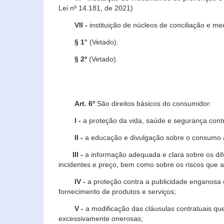
Lei nº 14.181, de 2021)
VII -
instituição de núcleos de conciliação e m
§ 1°
(Vetado).
§ 2º
(Vetado).
Art. 6º
São direitos básicos do consumidor:
I -
a proteção da vida, saúde e segurança contr
II -
a educação e divulgação sobre o consumo a
III -
a informação adequada e clara sobre os dife
incidentes e preço, bem como sobre os riscos q
IV -
a proteção contra a publicidade enganosa e
fornecimento de produtos e serviços;
V -
a modificação das cláusulas contratuais qu
excessivamente onerosas;