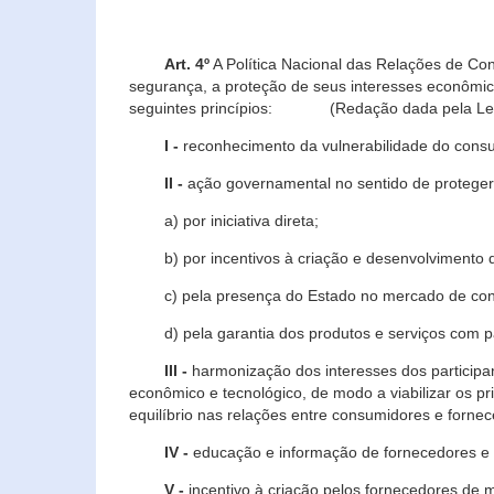
Art. 4º
A Política Nacional das Relações de Co
segurança, a proteção de seus interesses econômic
seguintes princípios: (Redação dada pela Lei n
I -
reconhecimento da vulnerabilidade do con
II -
ação governamental no sentido de proteger
a) por iniciativa direta;
b) por incentivos à criação e desenvolvimento de
c) pela presença do Estado no mercado de co
d) pela garantia dos produtos e serviços com pa
III -
harmonização dos interesses dos particip
econômico e tecnológico, de modo a viabilizar os p
equilíbrio nas relações entre consumidores e forne
IV -
educação e informação de fornecedores e 
V -
incentivo à criação pelos fornecedores de 