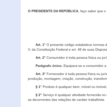
O PRESIDENTE DA REPÚBLICA
, faço saber que o
Art. 1°
O presente código estabelece normas de 
V, da Constituição Federal e art. 48 de suas Disposi
Art. 2°
Consumidor é toda pessoa física ou juríd
Parágrafo único.
Equipara-se a consumidor a c
Art. 3°
Fornecedor é toda pessoa física ou jurí
produção, montagem, criação, construção, transform
§ 1°
Produto é qualquer bem, móvel ou imóvel, 
§ 2°
Serviço é qualquer atividade fornecida no 
as decorrentes das relações de caráter trabalhista.