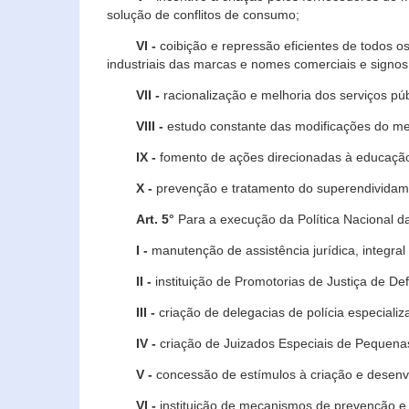
solução de conflitos de consumo;
VI -
coibição e repressão eficientes de todos o
industriais das marcas e nomes comerciais e signos
VII -
racionalização e melhoria dos serviços púb
VIII -
estudo constante das modificações do m
IX -
fomento de ações direcionadas à educação 
X -
prevenção e tratamento do superendividame
Art. 5°
Para a execução da Política Nacional d
I -
manutenção de assistência jurídica, integral
II -
instituição de Promotorias de Justiça de De
III -
criação de delegacias de polícia especial
IV -
criação de Juizados Especiais de Pequenas
V -
concessão de estímulos à criação e desen
VI -
instituição de mecanismos de prevenção e 