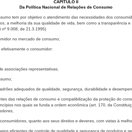
CAPÍTULO II
Da Política Nacional de Relações de Consumo
nsumo tem por objetivo o atendimento das necessidades dos consumido
os, a melhoria da sua qualidade de vida, bem como a transparência e
º 9.008, de 21.3.1995)
sumidor no mercado de consumo;
 efetivamente o consumidor:
 associações representativas;
nsumo;
drões adequados de qualidade, segurança, durabilidade e desempen
antes das relações de consumo e compatibilização da proteção do co
rincípios nos quais se funda a ordem econômica (art. 170, da Constitu
cedores;
consumidores, quanto aos seus direitos e deveres, com vistas à mel
meios eficientes de controle de qualidade e segurança de produtos e 