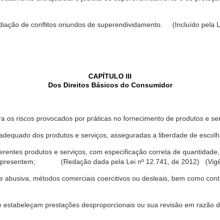
ediação de conflitos oriundos de superendividamento. (Incluído pela L
CAPÍTULO III
Dos Direitos Básicos do Consumidor
a os riscos provocados por práticas no fornecimento de produtos e se
dequado dos produtos e serviços, asseguradas a liberdade de escolha
rentes produtos e serviços, com especificação correta de quantidade, 
ue apresentem; (Redação dada pela Lei nº 12.741, de 2012) (Vigê
 abusiva, métodos comerciais coercitivos ou desleais, bem como contr
e estabeleçam prestações desproporcionais ou sua revisão em razão d