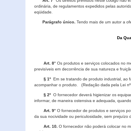
Art. 7°
Os direitos previstos neste código não e
ordinária, de regulamentos expedidos pelas autorid
eqüidade.
Parágrafo único.
Tendo mais de um autor a of
Da Qua
Art. 8°
Os produtos e serviços colocados no m
previsíveis em decorrência de sua natureza e fruiç
§ 1º
Em se tratando de produto industrial, ao 
acompanhar o produto. (Redação dada pela Lei nº
§ 2º
O fornecedor deverá higienizar os equipam
informar, de maneira ostensiva e adequada, quando 
Art. 9°
O fornecedor de produtos e serviços po
da sua nocividade ou periculosidade, sem prejuízo
Art. 10.
O fornecedor não poderá colocar no me