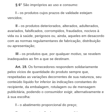
§ 6°
São impróprios ao uso e consumo:
I -
os produtos cujos prazos de validade estejam
vencidos;
II -
os produtos deteriorados, alterados, adulterados,
avariados, falsificados, corrompidos, fraudados, nocivos à
vida ou à saúde, perigosos ou, ainda, aqueles em desacordo
com as normas regulamentares de fabricação, distribuição
ou apresentação;
III -
os produtos que, por qualquer motivo, se revelem
inadequados ao fim a que se destinam.
Art. 19.
Os fornecedores respondem solidariamente
pelos vícios de quantidade do produto sempre que,
respeitadas as variações decorrentes de sua natureza, seu
conteúdo líquido for inferior às indicações constantes do
recipiente, da embalagem, rotulagem ou de mensagem
publicitária, podendo o consumidor exigir, alternativamente e
à sua escolha:
I -
o abatimento proporcional do preço;