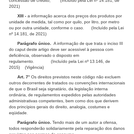
concessão de crédito; (Incluído pela Lei nº 14.181, de
2021)
XIII -
a informação acerca dos preços dos produtos por
unidade de medida, tal como por quilo, por litro, por metro
ou por outra unidade, conforme o caso. (Incluído pela Lei
nº 14.181, de 2021)
Parágrafo único.
A informação de que trata o inciso III
do caput deste artigo deve ser acessível à pessoa com
deficiência, observado o disposto em
regulamento. (Incluído pela Lei nº 13.146, de
2015) (Vigência)
Art. 7°
Os direitos previstos neste código não excluem
outros decorrentes de tratados ou convenções internacionais
de que o Brasil seja signatário, da legislação interna
ordinária, de regulamentos expedidos pelas autoridades
administrativas competentes, bem como dos que derivem
dos princípios gerais do direito, analogia, costumes e
eqüidade.
Parágrafo único.
Tendo mais de um autor a ofensa,
todos responderão solidariamente pela reparação dos danos