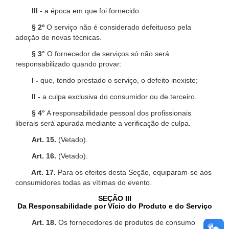
III -
a época em que foi fornecido.
§ 2º
O serviço não é considerado defeituoso pela
adoção de novas técnicas.
§ 3°
O fornecedor de serviços só não será
responsabilizado quando provar:
I -
que, tendo prestado o serviço, o defeito inexiste;
II -
a culpa exclusiva do consumidor ou de terceiro.
§ 4°
A responsabilidade pessoal dos profissionais
liberais será apurada mediante a verificação de culpa.
Art. 15.
(Vetado).
Art. 16.
(Vetado).
Art. 17.
Para os efeitos desta Seção, equiparam-se aos
consumidores todas as vítimas do evento.
SEÇÃO III
Da Responsabilidade por Vício do Produto e do Serviço
Art. 18.
Os fornecedores de produtos de consumo