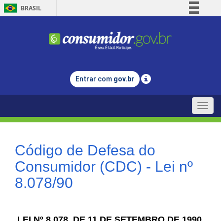
BRASIL
Simplifique!
Comunica BR
Participe
Acesso à informação
Entrar com
gov.br
Legislação
Canais
Toggle
naviga
Código de Defesa do
Consumidor (CDC) - Lei nº
8.078/90
LEI Nº 8.078, DE 11 DE SETEMBRO DE 1990.