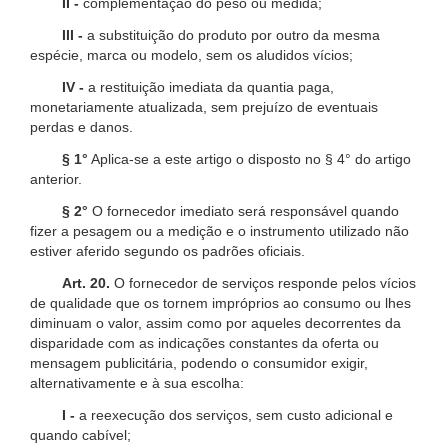
II -
complementação do peso ou medida;
III -
a substituição do produto por outro da mesma
espécie, marca ou modelo, sem os aludidos vícios;
IV -
a restituição imediata da quantia paga,
monetariamente atualizada, sem prejuízo de eventuais
perdas e danos.
§ 1°
Aplica-se a este artigo o disposto no § 4° do artigo
anterior.
§ 2°
O fornecedor imediato será responsável quando
fizer a pesagem ou a medição e o instrumento utilizado não
estiver aferido segundo os padrões oficiais.
Art. 20.
O fornecedor de serviços responde pelos vícios
de qualidade que os tornem impróprios ao consumo ou lhes
diminuam o valor, assim como por aqueles decorrentes da
disparidade com as indicações constantes da oferta ou
mensagem publicitária, podendo o consumidor exigir,
alternativamente e à sua escolha:
I -
a reexecução dos serviços, sem custo adicional e
quando cabível;