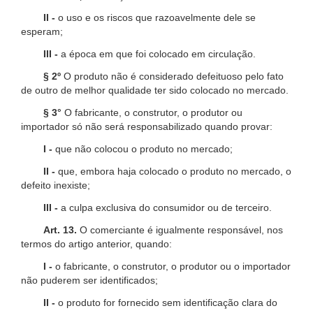
II -
o uso e os riscos que razoavelmente dele se
esperam;
III -
a época em que foi colocado em circulação.
§ 2º
O produto não é considerado defeituoso pelo fato
de outro de melhor qualidade ter sido colocado no mercado.
§ 3°
O fabricante, o construtor, o produtor ou
importador só não será responsabilizado quando provar:
I -
que não colocou o produto no mercado;
II -
que, embora haja colocado o produto no mercado, o
defeito inexiste;
III -
a culpa exclusiva do consumidor ou de terceiro.
Art. 13.
O comerciante é igualmente responsável, nos
termos do artigo anterior, quando:
I -
o fabricante, o construtor, o produtor ou o importador
não puderem ser identificados;
II -
o produto for fornecido sem identificação clara do