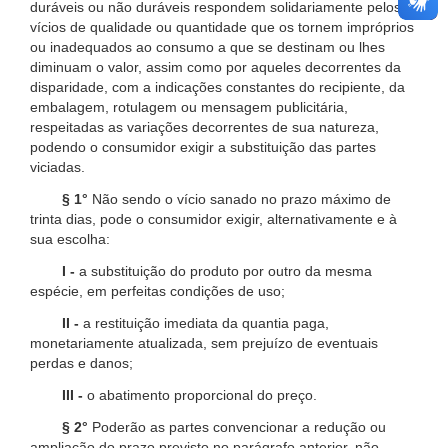
duráveis ou não duráveis respondem solidariamente pelos
vícios de qualidade ou quantidade que os tornem impróprios
ou inadequados ao consumo a que se destinam ou lhes
diminuam o valor, assim como por aqueles decorrentes da
disparidade, com a indicações constantes do recipiente, da
embalagem, rotulagem ou mensagem publicitária,
respeitadas as variações decorrentes de sua natureza,
podendo o consumidor exigir a substituição das partes
viciadas.
§ 1°
Não sendo o vício sanado no prazo máximo de
trinta dias, pode o consumidor exigir, alternativamente e à
sua escolha:
I -
a substituição do produto por outro da mesma
espécie, em perfeitas condições de uso;
II -
a restituição imediata da quantia paga,
monetariamente atualizada, sem prejuízo de eventuais
perdas e danos;
III -
o abatimento proporcional do preço.
§ 2°
Poderão as partes convencionar a redução ou
ampliação do prazo previsto no parágrafo anterior, não