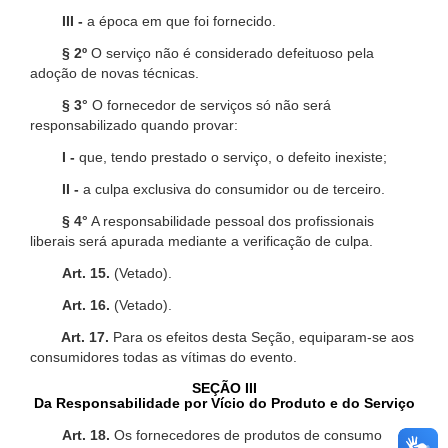
III -
a época em que foi fornecido.
§ 2º
O serviço não é considerado defeituoso pela
adoção de novas técnicas.
§ 3°
O fornecedor de serviços só não será
responsabilizado quando provar:
I -
que, tendo prestado o serviço, o defeito inexiste;
II -
a culpa exclusiva do consumidor ou de terceiro.
§ 4°
A responsabilidade pessoal dos profissionais
liberais será apurada mediante a verificação de culpa.
Art. 15.
(Vetado).
Art. 16.
(Vetado).
Art. 17.
Para os efeitos desta Seção, equiparam-se aos
consumidores todas as vítimas do evento.
SEÇÃO III
Da Responsabilidade por Vício do Produto e do Serviço
Art. 18.
Os fornecedores de produtos de consumo