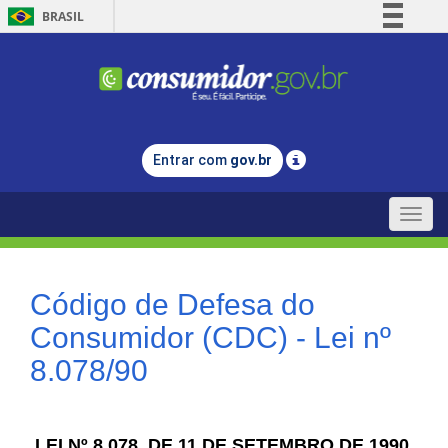
BRASIL
Simplifique!
Comunica BR
Participe
Acesso à informação
Entrar com
gov.br
Legislação
Canais
Toggle
naviga
Código de Defesa do
Consumidor (CDC) - Lei nº
8.078/90
LEI Nº 8.078, DE 11 DE SETEMBRO DE 1990.