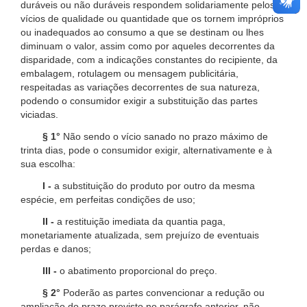
duráveis ou não duráveis respondem solidariamente pelos
vícios de qualidade ou quantidade que os tornem impróprios
ou inadequados ao consumo a que se destinam ou lhes
diminuam o valor, assim como por aqueles decorrentes da
disparidade, com a indicações constantes do recipiente, da
embalagem, rotulagem ou mensagem publicitária,
respeitadas as variações decorrentes de sua natureza,
podendo o consumidor exigir a substituição das partes
viciadas.
§ 1°
Não sendo o vício sanado no prazo máximo de
trinta dias, pode o consumidor exigir, alternativamente e à
sua escolha:
I -
a substituição do produto por outro da mesma
espécie, em perfeitas condições de uso;
II -
a restituição imediata da quantia paga,
monetariamente atualizada, sem prejuízo de eventuais
perdas e danos;
III -
o abatimento proporcional do preço.
§ 2°
Poderão as partes convencionar a redução ou
ampliação do prazo previsto no parágrafo anterior, não