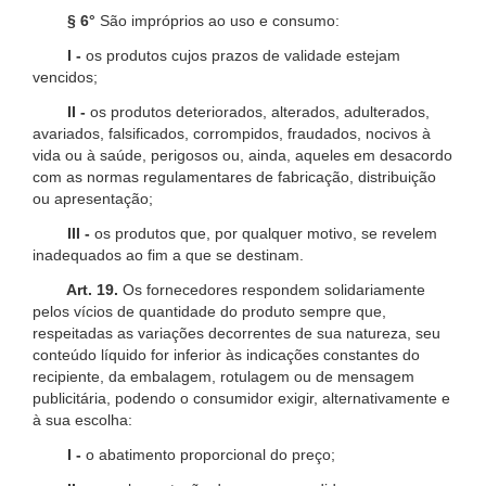
§ 6°
São impróprios ao uso e consumo:
I -
os produtos cujos prazos de validade estejam
vencidos;
II -
os produtos deteriorados, alterados, adulterados,
avariados, falsificados, corrompidos, fraudados, nocivos à
vida ou à saúde, perigosos ou, ainda, aqueles em desacordo
com as normas regulamentares de fabricação, distribuição
ou apresentação;
III -
os produtos que, por qualquer motivo, se revelem
inadequados ao fim a que se destinam.
Art. 19.
Os fornecedores respondem solidariamente
pelos vícios de quantidade do produto sempre que,
respeitadas as variações decorrentes de sua natureza, seu
conteúdo líquido for inferior às indicações constantes do
recipiente, da embalagem, rotulagem ou de mensagem
publicitária, podendo o consumidor exigir, alternativamente e
à sua escolha:
I -
o abatimento proporcional do preço;