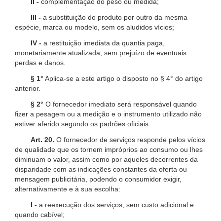
II -
complementação do peso ou medida;
III -
a substituição do produto por outro da mesma
espécie, marca ou modelo, sem os aludidos vícios;
IV -
a restituição imediata da quantia paga,
monetariamente atualizada, sem prejuízo de eventuais
perdas e danos.
§ 1°
Aplica-se a este artigo o disposto no § 4° do artigo
anterior.
§ 2°
O fornecedor imediato será responsável quando
fizer a pesagem ou a medição e o instrumento utilizado não
estiver aferido segundo os padrões oficiais.
Art. 20.
O fornecedor de serviços responde pelos vícios
de qualidade que os tornem impróprios ao consumo ou lhes
diminuam o valor, assim como por aqueles decorrentes da
disparidade com as indicações constantes da oferta ou
mensagem publicitária, podendo o consumidor exigir,
alternativamente e à sua escolha:
I -
a reexecução dos serviços, sem custo adicional e
quando cabível;