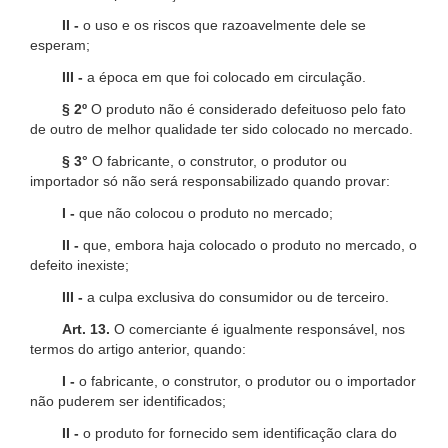
II -
o uso e os riscos que razoavelmente dele se
esperam;
III -
a época em que foi colocado em circulação.
§ 2º
O produto não é considerado defeituoso pelo fato
de outro de melhor qualidade ter sido colocado no mercado.
§ 3°
O fabricante, o construtor, o produtor ou
importador só não será responsabilizado quando provar:
I -
que não colocou o produto no mercado;
II -
que, embora haja colocado o produto no mercado, o
defeito inexiste;
III -
a culpa exclusiva do consumidor ou de terceiro.
Art. 13.
O comerciante é igualmente responsável, nos
termos do artigo anterior, quando:
I -
o fabricante, o construtor, o produtor ou o importador
não puderem ser identificados;
II -
o produto for fornecido sem identificação clara do