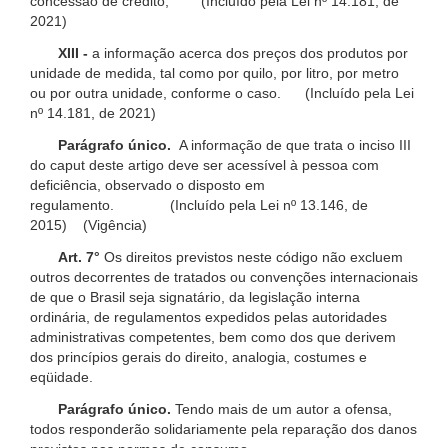
concessão de crédito; (Incluído pela Lei nº 14.181, de
2021)
XIII -
a informação acerca dos preços dos produtos por
unidade de medida, tal como por quilo, por litro, por metro
ou por outra unidade, conforme o caso. (Incluído pela Lei
nº 14.181, de 2021)
Parágrafo único.
A informação de que trata o inciso III
do caput deste artigo deve ser acessível à pessoa com
deficiência, observado o disposto em
regulamento. (Incluído pela Lei nº 13.146, de
2015) (Vigência)
Art. 7°
Os direitos previstos neste código não excluem
outros decorrentes de tratados ou convenções internacionais
de que o Brasil seja signatário, da legislação interna
ordinária, de regulamentos expedidos pelas autoridades
administrativas competentes, bem como dos que derivem
dos princípios gerais do direito, analogia, costumes e
eqüidade.
Parágrafo único.
Tendo mais de um autor a ofensa,
todos responderão solidariamente pela reparação dos danos