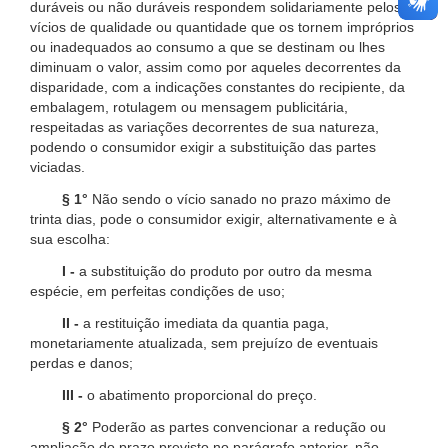
duráveis ou não duráveis respondem solidariamente pelos
vícios de qualidade ou quantidade que os tornem impróprios
ou inadequados ao consumo a que se destinam ou lhes
diminuam o valor, assim como por aqueles decorrentes da
disparidade, com a indicações constantes do recipiente, da
embalagem, rotulagem ou mensagem publicitária,
respeitadas as variações decorrentes de sua natureza,
podendo o consumidor exigir a substituição das partes
viciadas.
§ 1°
Não sendo o vício sanado no prazo máximo de
trinta dias, pode o consumidor exigir, alternativamente e à
sua escolha:
I -
a substituição do produto por outro da mesma
espécie, em perfeitas condições de uso;
II -
a restituição imediata da quantia paga,
monetariamente atualizada, sem prejuízo de eventuais
perdas e danos;
III -
o abatimento proporcional do preço.
§ 2°
Poderão as partes convencionar a redução ou
ampliação do prazo previsto no parágrafo anterior, não