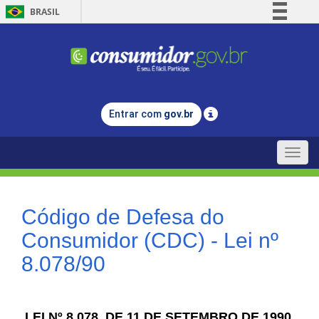
BRASIL
Simplifique!
Comunica BR
Participe
Acesso à informação
Entrar com
gov.br
Legislação
Canais
Toggle
naviga
Código de Defesa do
Consumidor (CDC) - Lei nº
8.078/90
LEI Nº 8.078, DE 11 DE SETEMBRO DE 1990.