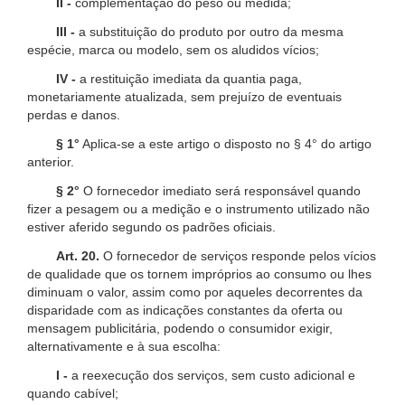
II -
complementação do peso ou medida;
III -
a substituição do produto por outro da mesma
espécie, marca ou modelo, sem os aludidos vícios;
IV -
a restituição imediata da quantia paga,
monetariamente atualizada, sem prejuízo de eventuais
perdas e danos.
§ 1°
Aplica-se a este artigo o disposto no § 4° do artigo
anterior.
§ 2°
O fornecedor imediato será responsável quando
fizer a pesagem ou a medição e o instrumento utilizado não
estiver aferido segundo os padrões oficiais.
Art. 20.
O fornecedor de serviços responde pelos vícios
de qualidade que os tornem impróprios ao consumo ou lhes
diminuam o valor, assim como por aqueles decorrentes da
disparidade com as indicações constantes da oferta ou
mensagem publicitária, podendo o consumidor exigir,
alternativamente e à sua escolha:
I -
a reexecução dos serviços, sem custo adicional e
quando cabível;