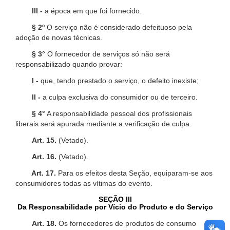
III -
a época em que foi fornecido.
§ 2º
O serviço não é considerado defeituoso pela
adoção de novas técnicas.
§ 3°
O fornecedor de serviços só não será
responsabilizado quando provar:
I -
que, tendo prestado o serviço, o defeito inexiste;
II -
a culpa exclusiva do consumidor ou de terceiro.
§ 4°
A responsabilidade pessoal dos profissionais
liberais será apurada mediante a verificação de culpa.
Art. 15.
(Vetado).
Art. 16.
(Vetado).
Art. 17.
Para os efeitos desta Seção, equiparam-se aos
consumidores todas as vítimas do evento.
SEÇÃO III
Da Responsabilidade por Vício do Produto e do Serviço
Art. 18.
Os fornecedores de produtos de consumo