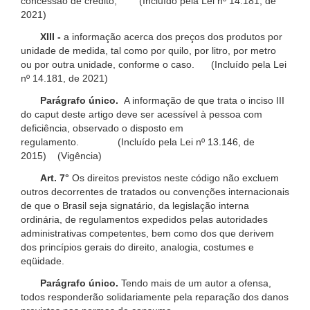
concessão de crédito; (Incluído pela Lei nº 14.181, de
2021)
XIII -
a informação acerca dos preços dos produtos por
unidade de medida, tal como por quilo, por litro, por metro
ou por outra unidade, conforme o caso. (Incluído pela Lei
nº 14.181, de 2021)
Parágrafo único.
A informação de que trata o inciso III
do caput deste artigo deve ser acessível à pessoa com
deficiência, observado o disposto em
regulamento. (Incluído pela Lei nº 13.146, de
2015) (Vigência)
Art. 7°
Os direitos previstos neste código não excluem
outros decorrentes de tratados ou convenções internacionais
de que o Brasil seja signatário, da legislação interna
ordinária, de regulamentos expedidos pelas autoridades
administrativas competentes, bem como dos que derivem
dos princípios gerais do direito, analogia, costumes e
eqüidade.
Parágrafo único.
Tendo mais de um autor a ofensa,
todos responderão solidariamente pela reparação dos danos