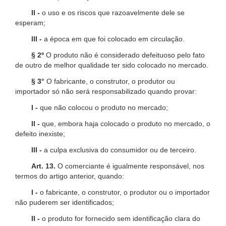
II -
o uso e os riscos que razoavelmente dele se
esperam;
III -
a época em que foi colocado em circulação.
§ 2º
O produto não é considerado defeituoso pelo fato
de outro de melhor qualidade ter sido colocado no mercado.
§ 3°
O fabricante, o construtor, o produtor ou
importador só não será responsabilizado quando provar:
I -
que não colocou o produto no mercado;
II -
que, embora haja colocado o produto no mercado, o
defeito inexiste;
III -
a culpa exclusiva do consumidor ou de terceiro.
Art. 13.
O comerciante é igualmente responsável, nos
termos do artigo anterior, quando:
I -
o fabricante, o construtor, o produtor ou o importador
não puderem ser identificados;
II -
o produto for fornecido sem identificação clara do