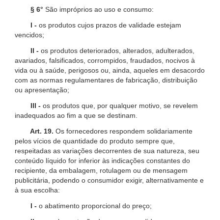
§ 6°
São impróprios ao uso e consumo:
I -
os produtos cujos prazos de validade estejam
vencidos;
II -
os produtos deteriorados, alterados, adulterados,
avariados, falsificados, corrompidos, fraudados, nocivos à
vida ou à saúde, perigosos ou, ainda, aqueles em desacordo
com as normas regulamentares de fabricação, distribuição
ou apresentação;
III -
os produtos que, por qualquer motivo, se revelem
inadequados ao fim a que se destinam.
Art. 19.
Os fornecedores respondem solidariamente
pelos vícios de quantidade do produto sempre que,
respeitadas as variações decorrentes de sua natureza, seu
conteúdo líquido for inferior às indicações constantes do
recipiente, da embalagem, rotulagem ou de mensagem
publicitária, podendo o consumidor exigir, alternativamente e
à sua escolha:
I -
o abatimento proporcional do preço;