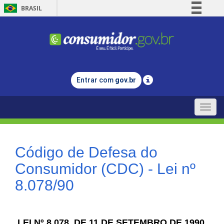
BRASIL
Simplifique!
Comunica BR
Participe
Acesso à informação
Entrar com
gov.br
Legislação
Canais
Toggle
naviga
Código de Defesa do
Consumidor (CDC) - Lei nº
8.078/90
LEI Nº 8.078, DE 11 DE SETEMBRO DE 1990.