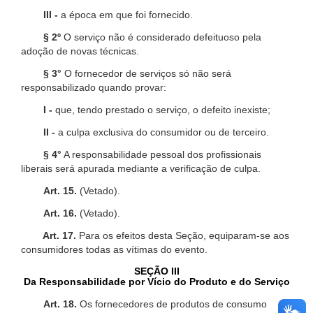
III -
a época em que foi fornecido.
§ 2º
O serviço não é considerado defeituoso pela
adoção de novas técnicas.
§ 3°
O fornecedor de serviços só não será
responsabilizado quando provar:
I -
que, tendo prestado o serviço, o defeito inexiste;
II -
a culpa exclusiva do consumidor ou de terceiro.
§ 4°
A responsabilidade pessoal dos profissionais
liberais será apurada mediante a verificação de culpa.
Art. 15.
(Vetado).
Art. 16.
(Vetado).
Art. 17.
Para os efeitos desta Seção, equiparam-se aos
consumidores todas as vítimas do evento.
SEÇÃO III
Da Responsabilidade por Vício do Produto e do Serviço
Art. 18.
Os fornecedores de produtos de consumo