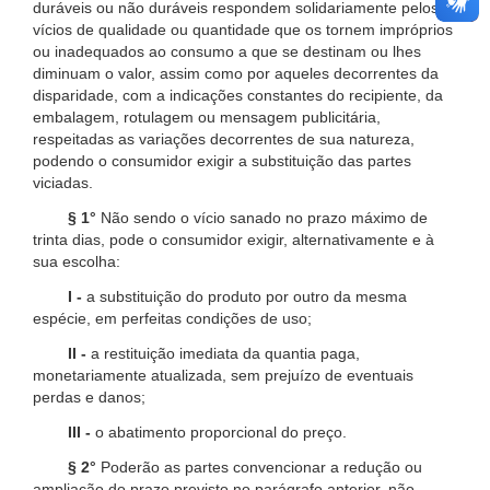
duráveis ou não duráveis respondem solidariamente pelos
vícios de qualidade ou quantidade que os tornem impróprios
ou inadequados ao consumo a que se destinam ou lhes
diminuam o valor, assim como por aqueles decorrentes da
disparidade, com a indicações constantes do recipiente, da
embalagem, rotulagem ou mensagem publicitária,
respeitadas as variações decorrentes de sua natureza,
podendo o consumidor exigir a substituição das partes
viciadas.
§ 1°
Não sendo o vício sanado no prazo máximo de
trinta dias, pode o consumidor exigir, alternativamente e à
sua escolha:
I -
a substituição do produto por outro da mesma
espécie, em perfeitas condições de uso;
II -
a restituição imediata da quantia paga,
monetariamente atualizada, sem prejuízo de eventuais
perdas e danos;
III -
o abatimento proporcional do preço.
§ 2°
Poderão as partes convencionar a redução ou
ampliação do prazo previsto no parágrafo anterior, não