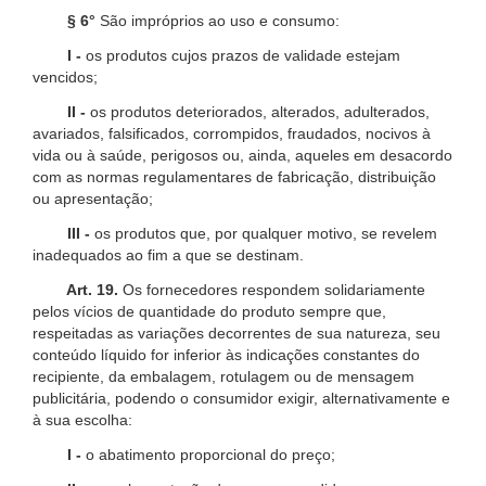
§ 6°
São impróprios ao uso e consumo:
I -
os produtos cujos prazos de validade estejam
vencidos;
II -
os produtos deteriorados, alterados, adulterados,
avariados, falsificados, corrompidos, fraudados, nocivos à
vida ou à saúde, perigosos ou, ainda, aqueles em desacordo
com as normas regulamentares de fabricação, distribuição
ou apresentação;
III -
os produtos que, por qualquer motivo, se revelem
inadequados ao fim a que se destinam.
Art. 19.
Os fornecedores respondem solidariamente
pelos vícios de quantidade do produto sempre que,
respeitadas as variações decorrentes de sua natureza, seu
conteúdo líquido for inferior às indicações constantes do
recipiente, da embalagem, rotulagem ou de mensagem
publicitária, podendo o consumidor exigir, alternativamente e
à sua escolha:
I -
o abatimento proporcional do preço;