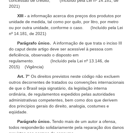
concessão de crédito; (Incluído pela Lei nº 14.181, de
2021)
XIII -
a informação acerca dos preços dos produtos por
unidade de medida, tal como por quilo, por litro, por metro
ou por outra unidade, conforme o caso. (Incluído pela Lei
nº 14.181, de 2021)
Parágrafo único.
A informação de que trata o inciso III
do caput deste artigo deve ser acessível à pessoa com
deficiência, observado o disposto em
regulamento. (Incluído pela Lei nº 13.146, de
2015) (Vigência)
Art. 7°
Os direitos previstos neste código não excluem
outros decorrentes de tratados ou convenções internacionais
de que o Brasil seja signatário, da legislação interna
ordinária, de regulamentos expedidos pelas autoridades
administrativas competentes, bem como dos que derivem
dos princípios gerais do direito, analogia, costumes e
eqüidade.
Parágrafo único.
Tendo mais de um autor a ofensa,
todos responderão solidariamente pela reparação dos danos