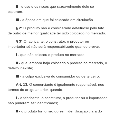
II -
o uso e os riscos que razoavelmente dele se
esperam;
III -
a época em que foi colocado em circulação.
§ 2º
O produto não é considerado defeituoso pelo fato
de outro de melhor qualidade ter sido colocado no mercado.
§ 3°
O fabricante, o construtor, o produtor ou
importador só não será responsabilizado quando provar:
I -
que não colocou o produto no mercado;
II -
que, embora haja colocado o produto no mercado, o
defeito inexiste;
III -
a culpa exclusiva do consumidor ou de terceiro.
Art. 13.
O comerciante é igualmente responsável, nos
termos do artigo anterior, quando:
I -
o fabricante, o construtor, o produtor ou o importador
não puderem ser identificados;
II -
o produto for fornecido sem identificação clara do