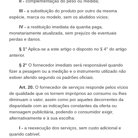
II -
complementação do peso ou medida;
III -
a substituição do produto por outro da mesma
espécie, marca ou modelo, sem os aludidos vícios;
IV -
a restituição imediata da quantia paga,
monetariamente atualizada, sem prejuízo de eventuais
perdas e danos.
§ 1°
Aplica-se a este artigo o disposto no § 4° do artigo
anterior.
§ 2°
O fornecedor imediato será responsável quando
fizer a pesagem ou a medição e o instrumento utilizado não
estiver aferido segundo os padrões oficiais.
Art. 20.
O fornecedor de serviços responde pelos vícios
de qualidade que os tornem impróprios ao consumo ou lhes
diminuam o valor, assim como por aqueles decorrentes da
disparidade com as indicações constantes da oferta ou
mensagem publicitária, podendo o consumidor exigir,
alternativamente e à sua escolha:
I -
a reexecução dos serviços, sem custo adicional e
quando cabível;