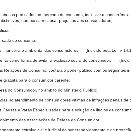
s abusos praticados no mercado de consumo, inclusive a concorrência de
 distintivos, que possam causar prejuízos aos consumidores;
licos;
ercado de consumo.
financeira e ambiental dos consumidores; (Incluído pela Lei nº 14.
nto como forma de evitar a exclusão social do consumidor. (Incluíd
as Relações de Consumo, contará o poder público com os seguintes ins
 e gratuita para o consumidor carente;
fesa do Consumidor, no âmbito do Ministério Público;
izadas no atendimento de consumidores vítimas de infrações penais de
 Causas e Varas Especializadas para a solução de litígios de consum
volvimento das Associações de Defesa do Consumidor.
tratamento extrajudicial e judicial do superendividamento e de prote