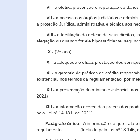
VI -
a efetiva prevenção e reparação de danos pa
VII -
o acesso aos órgãos judiciários e administ
a proteção Jurídica, administrativa e técnica aos ne
VIII -
a facilitação da defesa de seus direitos, i
alegação ou quando for ele hipossuficiente, segundo
IX -
(Vetado);
X -
a adequada e eficaz prestação dos serviços
XI -
a garantia de práticas de crédito respons
existencial, nos termos da regulamentação, por mei
XII -
a preservação do mínimo existencial, nos
2021)
XIII -
a informação acerca dos preços dos produt
pela Lei nº 14.181, de 2021)
Parágrafo único.
A informação de que trata o i
regulamento. (Incluído pela Lei nº 13.146, d