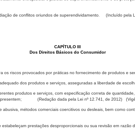
ediação de conflitos oriundos de superendividamento. (Incluído pela L
CAPÍTULO III
Dos Direitos Básicos do Consumidor
a os riscos provocados por práticas no fornecimento de produtos e se
dequado dos produtos e serviços, asseguradas a liberdade de escolha
rentes produtos e serviços, com especificação correta de quantidade, 
ue apresentem; (Redação dada pela Lei nº 12.741, de 2012) (Vigê
 abusiva, métodos comerciais coercitivos ou desleais, bem como contr
e estabeleçam prestações desproporcionais ou sua revisão em razão d