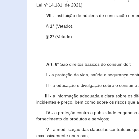
Lei nº 14.181, de 2021)
VII -
instituição de núcleos de conciliação e m
§ 1°
(Vetado).
§ 2º
(Vetado).
Art. 6º
São direitos básicos do consumidor:
I -
a proteção da vida, saúde e segurança contr
II -
a educação e divulgação sobre o consumo a
III -
a informação adequada e clara sobre os dife
incidentes e preço, bem como sobre os riscos q
IV -
a proteção contra a publicidade enganosa e
fornecimento de produtos e serviços;
V -
a modificação das cláusulas contratuais qu
excessivamente onerosas;