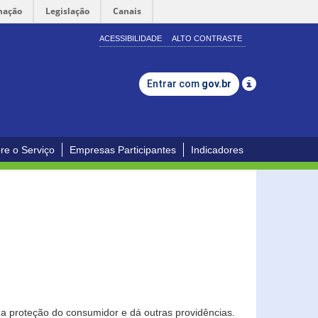
mação
Legislação
Canais
ACESSIBILIDADE
ALTO CONTRASTE
Entrar com
gov.br
re o Serviço
Empresas Participantes
Indicadores
0
a proteção do consumidor e dá outras providências.