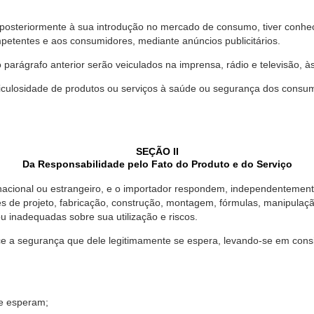
 posteriormente à sua introdução no mercado de consumo, tiver conhe
petentes e aos consumidores, mediante anúncios publicitários.
o parágrafo anterior serão veiculados na imprensa, rádio e televisão, 
ulosidade de produtos ou serviços à saúde ou segurança dos consumido
SEÇÃO II
Da Responsabilidade pelo Fato do Produto e do Serviço
, nacional ou estrangeiro, e o importador respondem, independentemen
s de projeto, fabricação, construção, montagem, fórmulas, manipula
u inadequadas sobre sua utilização e riscos.
 a segurança que dele legitimamente se espera, levando-se em consid
se esperam;