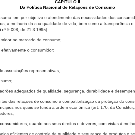
CAPÍTULO II
Da Política Nacional de Relações de Consumo
nsumo tem por objetivo o atendimento das necessidades dos consumido
os, a melhoria da sua qualidade de vida, bem como a transparência e
º 9.008, de 21.3.1995)
sumidor no mercado de consumo;
 efetivamente o consumidor:
 associações representativas;
nsumo;
drões adequados de qualidade, segurança, durabilidade e desempen
antes das relações de consumo e compatibilização da proteção do co
rincípios nos quais se funda a ordem econômica (art. 170, da Constitu
cedores;
consumidores, quanto aos seus direitos e deveres, com vistas à mel
meios eficientes de controle de qualidade e segurança de produtos e 