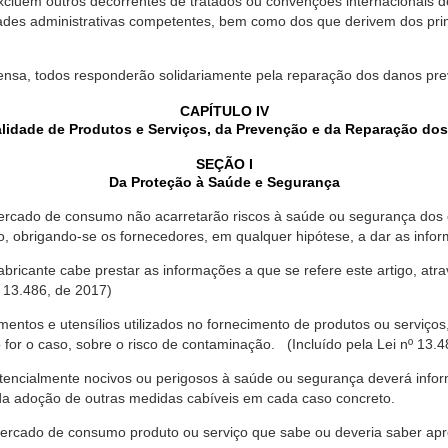
xcluem outros decorrentes de tratados ou convenções internacionais de 
ades administrativas competentes, bem como dos que derivem dos princ
ensa, todos responderão solidariamente pela reparação dos danos pr
CAPÍTULO IV
lidade de Produtos e Serviços, da Prevenção e da Reparação do
SEÇÃO I
Da Proteção à Saúde e Segurança
ercado de consumo não acarretarão riscos à saúde ou segurança dos 
ão, obrigando-se os fornecedores, em qualquer hipótese, a dar as inf
fabricante cabe prestar as informações a que se refere este artigo, a
 13.486, de 2017)
entos e utensílios utilizados no fornecimento de produtos ou serviços
for o caso, sobre o risco de contaminação. (Incluído pela Lei nº 13.4
tencialmente nocivos ou perigosos à saúde ou segurança deverá infor
 da adoção de outras medidas cabíveis em cada caso concreto.
rcado de consumo produto ou serviço que sabe ou deveria saber apres