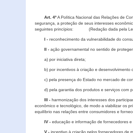
Art. 4º
A Política Nacional das Relações de Co
segurança, a proteção de seus interesses econômic
seguintes princípios: (Redação dada pela Lei n
I -
reconhecimento da vulnerabilidade do con
II -
ação governamental no sentido de proteger
a) por iniciativa direta;
b) por incentivos à criação e desenvolvimento de
c) pela presença do Estado no mercado de co
d) pela garantia dos produtos e serviços com pa
III -
harmonização dos interesses dos particip
econômico e tecnológico, de modo a viabilizar os p
equilíbrio nas relações entre consumidores e forne
IV -
educação e informação de fornecedores e 
V -
incentivo à criação pelos fornecedores de 