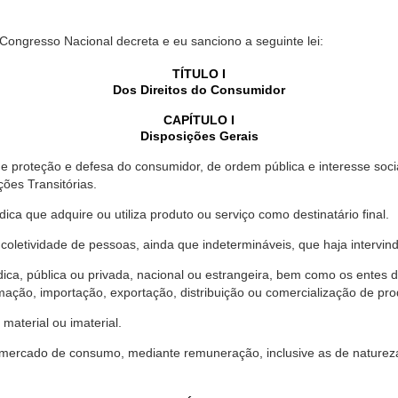
 Congresso Nacional decreta e eu sanciono a seguinte lei:
TÍTULO I
Dos Direitos do Consumidor
CAPÍTULO I
Disposições Gerais
proteção e defesa do consumidor, de ordem pública e interesse social,
ções Transitórias.
ica que adquire ou utiliza produto ou serviço como destinatário final.
oletividade de pessoas, ainda que indetermináveis, que haja intervi
dica, pública ou privada, nacional ou estrangeira, bem como os entes
ação, importação, exportação, distribuição ou comercialização de pro
material ou imaterial.
mercado de consumo, mediante remuneração, inclusive as de natureza ba