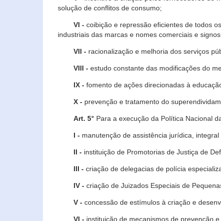
solução de conflitos de consumo;
VI -
coibição e repressão eficientes de todos o
industriais das marcas e nomes comerciais e signos
VII -
racionalização e melhoria dos serviços púb
VIII -
estudo constante das modificações do m
IX -
fomento de ações direcionadas à educação 
X -
prevenção e tratamento do superendividame
Art. 5°
Para a execução da Política Nacional d
I -
manutenção de assistência jurídica, integral
II -
instituição de Promotorias de Justiça de De
III -
criação de delegacias de polícia especial
IV -
criação de Juizados Especiais de Pequenas
V -
concessão de estímulos à criação e desen
VI -
instituição de mecanismos de prevenção e 