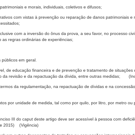
trimoniais e morais, individuais, coletivos e difusos;
rativos com vistas à prevenção ou reparação de danos patrimoniais e mo
cessitados;
nclusive com a inversão do ônus da prova, a seu favor, no processo civil,
 as regras ordinárias de experiências;
 públicos em geral.
ável, de educação financeira e de prevenção e tratamento de situaçõe
o da revisão e da repactuação da dívida, entre outras medidas; (Inc
 termos da regulamentação, na repactuação de dívidas e na concessão
os por unidade de medida, tal como por quilo, por litro, por metro o
nciso III do caput deste artigo deve ser acessível à pessoa com defic
e 2015) (Vigência)