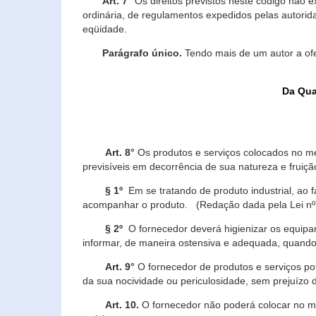
Art. 7°
Os direitos previstos neste código não e
ordinária, de regulamentos expedidos pelas autorid
eqüidade.
Parágrafo único.
Tendo mais de um autor a of
Da Qua
Art. 8°
Os produtos e serviços colocados no m
previsíveis em decorrência de sua natureza e fruiç
§ 1º
Em se tratando de produto industrial, ao 
acompanhar o produto. (Redação dada pela Lei nº
§ 2º
O fornecedor deverá higienizar os equipam
informar, de maneira ostensiva e adequada, quando 
Art. 9°
O fornecedor de produtos e serviços po
da sua nocividade ou periculosidade, sem prejuízo
Art. 10.
O fornecedor não poderá colocar no me