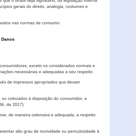
que o Brasil seja signatário, da legislação interna
ípios gerais do direito, analogia, costumes e
evistos nas normas de consumo.
s Danos
consumidores, exceto os considerados normais e
ormações necessárias e adequadas a seu respeito.
través de impressos apropriados que devam
, ou colocados à disposição do consumidor, e
86, de 2017)
mar, de maneira ostensiva e adequada, a respeito
entar alto grau de nocividade ou periculosidade à