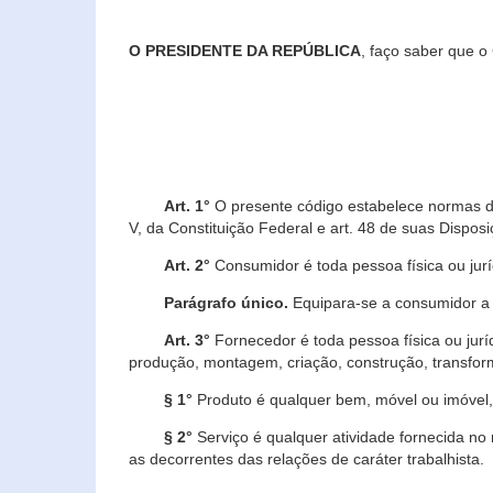
O PRESIDENTE DA REPÚBLICA
, faço saber que o
Art. 1°
O presente código estabelece normas de 
V, da Constituição Federal e art. 48 de suas Disposi
Art. 2°
Consumidor é toda pessoa física ou juríd
Parágrafo único.
Equipara-se a consumidor a c
Art. 3°
Fornecedor é toda pessoa física ou jurí
produção, montagem, criação, construção, transform
§ 1°
Produto é qualquer bem, móvel ou imóvel, 
§ 2°
Serviço é qualquer atividade fornecida no 
as decorrentes das relações de caráter trabalhista.