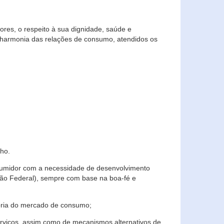
res, o respeito à sua dignidade, saúde e
 harmonia das relações de consumo, atendidos os
ho.
nsumidor com a necessidade de desenvolvimento
ição Federal), sempre com base na boa-fé e
horia do mercado de consumo;
serviços, assim como de mecanismos alternativos de