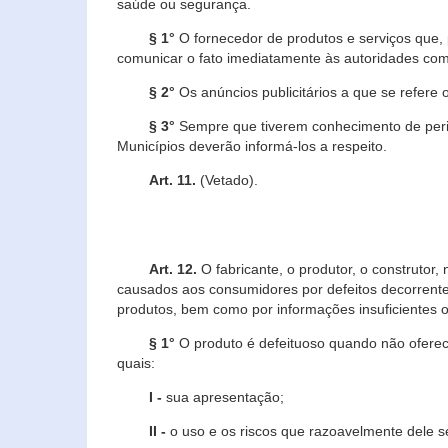
saúde ou segurança.
§ 1°
O fornecedor de produtos e serviços que,
comunicar o fato imediatamente às autoridades com
§ 2°
Os anúncios publicitários a que se refere 
§ 3°
Sempre que tiverem conhecimento de peric
Municípios deverão informá-los a respeito.
Art. 11.
(Vetado).
Art. 12.
O fabricante, o produtor, o construtor
causados aos consumidores por defeitos decorrente
produtos, bem como por informações insuficientes o
§ 1°
O produto é defeituoso quando não oferece
quais:
I -
sua apresentação;
II -
o uso e os riscos que razoavelmente dele 