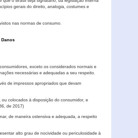
que o Brasil seja signatário, da legislação interna
ípios gerais do direito, analogia, costumes e
evistos nas normas de consumo.
s Danos
consumidores, exceto os considerados normais e
ormações necessárias e adequadas a seu respeito.
través de impressos apropriados que devam
, ou colocados à disposição do consumidor, e
86, de 2017)
mar, de maneira ostensiva e adequada, a respeito
entar alto grau de nocividade ou periculosidade à