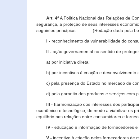
Art. 4º
A Política Nacional das Relações de Co
segurança, a proteção de seus interesses econômic
seguintes princípios: (Redação dada pela Lei n
I -
reconhecimento da vulnerabilidade do con
II -
ação governamental no sentido de proteger
a) por iniciativa direta;
b) por incentivos à criação e desenvolvimento de
c) pela presença do Estado no mercado de co
d) pela garantia dos produtos e serviços com pa
III -
harmonização dos interesses dos particip
econômico e tecnológico, de modo a viabilizar os p
equilíbrio nas relações entre consumidores e forne
IV -
educação e informação de fornecedores e 
V -
incentivo à criação pelos fornecedores de 