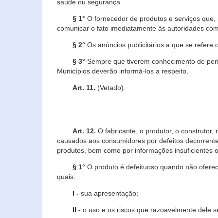
saúde ou segurança.
§ 1°
O fornecedor de produtos e serviços que,
comunicar o fato imediatamente às autoridades com
§ 2°
Os anúncios publicitários a que se refere 
§ 3°
Sempre que tiverem conhecimento de peric
Municípios deverão informá-los a respeito.
Art. 11.
(Vetado).
Art. 12.
O fabricante, o produtor, o construtor
causados aos consumidores por defeitos decorrente
produtos, bem como por informações insuficientes o
§ 1°
O produto é defeituoso quando não oferece
quais:
I -
sua apresentação;
II -
o uso e os riscos que razoavelmente dele 