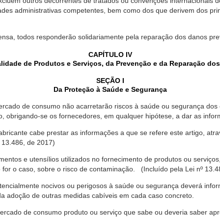
xcluem outros decorrentes de tratados ou convenções internacionais de 
ades administrativas competentes, bem como dos que derivem dos princ
ensa, todos responderão solidariamente pela reparação dos danos pr
CAPÍTULO IV
lidade de Produtos e Serviços, da Prevenção e da Reparação do
SEÇÃO I
Da Proteção à Saúde e Segurança
ercado de consumo não acarretarão riscos à saúde ou segurança dos 
ão, obrigando-se os fornecedores, em qualquer hipótese, a dar as inf
fabricante cabe prestar as informações a que se refere este artigo, a
 13.486, de 2017)
entos e utensílios utilizados no fornecimento de produtos ou serviços
for o caso, sobre o risco de contaminação. (Incluído pela Lei nº 13.4
tencialmente nocivos ou perigosos à saúde ou segurança deverá infor
 da adoção de outras medidas cabíveis em cada caso concreto.
rcado de consumo produto ou serviço que sabe ou deveria saber apres