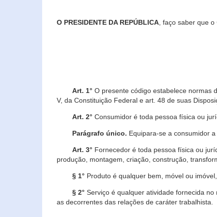
O PRESIDENTE DA REPÚBLICA
, faço saber que o
Art. 1°
O presente código estabelece normas de 
V, da Constituição Federal e art. 48 de suas Disposi
Art. 2°
Consumidor é toda pessoa física ou juríd
Parágrafo único.
Equipara-se a consumidor a c
Art. 3°
Fornecedor é toda pessoa física ou jurí
produção, montagem, criação, construção, transform
§ 1°
Produto é qualquer bem, móvel ou imóvel, 
§ 2°
Serviço é qualquer atividade fornecida no 
as decorrentes das relações de caráter trabalhista.