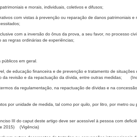
trimoniais e morais, individuais, coletivos e difusos;
rativos com vistas à prevenção ou reparação de danos patrimoniais e mo
cessitados;
nclusive com a inversão do ônus da prova, a seu favor, no processo civil,
 as regras ordinárias de experiências;
 públicos em geral.
ável, de educação financeira e de prevenção e tratamento de situaçõe
o da revisão e da repactuação da dívida, entre outras medidas; (Inc
 termos da regulamentação, na repactuação de dívidas e na concessão
os por unidade de medida, tal como por quilo, por litro, por metro o
nciso III do caput deste artigo deve ser acessível à pessoa com defic
e 2015) (Vigência)