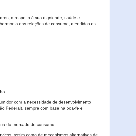
res, o respeito à sua dignidade, saúde e
 harmonia das relações de consumo, atendidos os
ho.
nsumidor com a necessidade de desenvolvimento
ição Federal), sempre com base na boa-fé e
horia do mercado de consumo;
serviços, assim como de mecanismos alternativos de