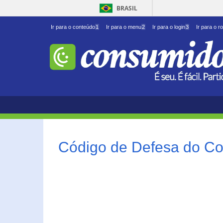
BRASIL
Ir para o conteúdo
1
Ir para o menu
2
Ir para o login
3
Ir para o r
Código de Defesa do Co