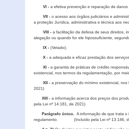
VI -
a efetiva prevenção e reparação de danos pa
VII -
o acesso aos órgãos judiciários e administ
a proteção Jurídica, administrativa e técnica aos ne
VIII -
a facilitação da defesa de seus direitos, i
alegação ou quando for ele hipossuficiente, segundo
IX -
(Vetado);
X -
a adequada e eficaz prestação dos serviços
XI -
a garantia de práticas de crédito respons
existencial, nos termos da regulamentação, por mei
XII -
a preservação do mínimo existencial, nos
2021)
XIII -
a informação acerca dos preços dos produt
pela Lei nº 14.181, de 2021)
Parágrafo único.
A informação de que trata o i
regulamento. (Incluído pela Lei nº 13.146, d