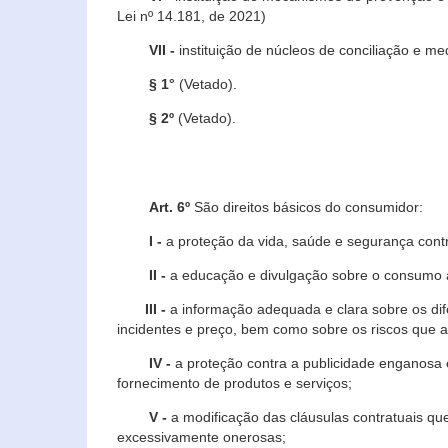
Lei nº 14.181, de 2021)
VII -
instituição de núcleos de conciliação e m
§ 1°
(Vetado).
§ 2º
(Vetado).
Art. 6º
São direitos básicos do consumidor:
I -
a proteção da vida, saúde e segurança contr
II -
a educação e divulgação sobre o consumo a
III -
a informação adequada e clara sobre os dife
incidentes e preço, bem como sobre os riscos q
IV -
a proteção contra a publicidade enganosa e
fornecimento de produtos e serviços;
V -
a modificação das cláusulas contratuais qu
excessivamente onerosas;