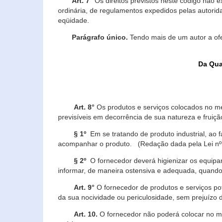
Art. 7°
Os direitos previstos neste código não e
ordinária, de regulamentos expedidos pelas autorid
eqüidade.
Parágrafo único.
Tendo mais de um autor a of
Da Qua
Art. 8°
Os produtos e serviços colocados no m
previsíveis em decorrência de sua natureza e fruiç
§ 1º
Em se tratando de produto industrial, ao 
acompanhar o produto. (Redação dada pela Lei nº
§ 2º
O fornecedor deverá higienizar os equipam
informar, de maneira ostensiva e adequada, quando 
Art. 9°
O fornecedor de produtos e serviços po
da sua nocividade ou periculosidade, sem prejuízo
Art. 10.
O fornecedor não poderá colocar no me