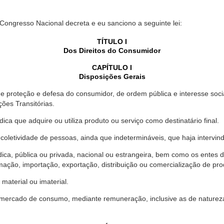
 Congresso Nacional decreta e eu sanciono a seguinte lei:
TÍTULO I
Dos Direitos do Consumidor
CAPÍTULO I
Disposições Gerais
proteção e defesa do consumidor, de ordem pública e interesse social,
ções Transitórias.
ica que adquire ou utiliza produto ou serviço como destinatário final.
oletividade de pessoas, ainda que indetermináveis, que haja intervi
dica, pública ou privada, nacional ou estrangeira, bem como os entes
ação, importação, exportação, distribuição ou comercialização de pro
material ou imaterial.
mercado de consumo, mediante remuneração, inclusive as de natureza ba