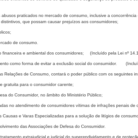
s abusos praticados no mercado de consumo, inclusive a concorrência de
 distintivos, que possam causar prejuízos aos consumidores;
licos;
ercado de consumo.
financeira e ambiental dos consumidores; (Incluído pela Lei nº 14.
nto como forma de evitar a exclusão social do consumidor. (Incluíd
as Relações de Consumo, contará o poder público com os seguintes ins
 e gratuita para o consumidor carente;
fesa do Consumidor, no âmbito do Ministério Público;
izadas no atendimento de consumidores vítimas de infrações penais de
 Causas e Varas Especializadas para a solução de litígios de consum
volvimento das Associações de Defesa do Consumidor.
tratamento extrajudicial e judicial do superendividamento e de prote