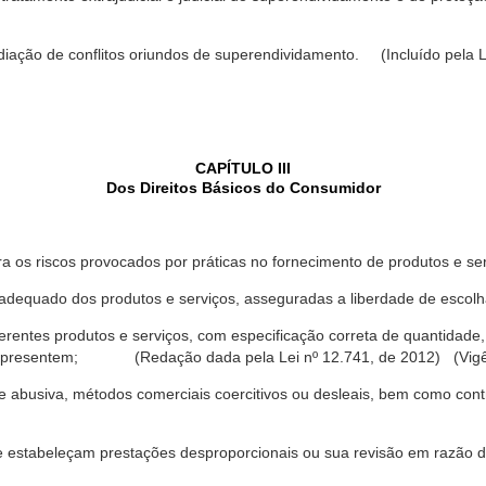
ediação de conflitos oriundos de superendividamento. (Incluído pela L
CAPÍTULO III
Dos Direitos Básicos do Consumidor
a os riscos provocados por práticas no fornecimento de produtos e se
dequado dos produtos e serviços, asseguradas a liberdade de escolha
rentes produtos e serviços, com especificação correta de quantidade, 
ue apresentem; (Redação dada pela Lei nº 12.741, de 2012) (Vigê
 abusiva, métodos comerciais coercitivos ou desleais, bem como contr
e estabeleçam prestações desproporcionais ou sua revisão em razão d