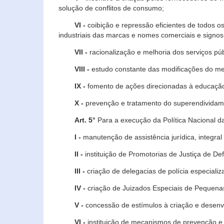
solução de conflitos de consumo;
VI -
coibição e repressão eficientes de todos o
industriais das marcas e nomes comerciais e signos
VII -
racionalização e melhoria dos serviços púb
VIII -
estudo constante das modificações do m
IX -
fomento de ações direcionadas à educação 
X -
prevenção e tratamento do superendividame
Art. 5°
Para a execução da Política Nacional d
I -
manutenção de assistência jurídica, integral
II -
instituição de Promotorias de Justiça de De
III -
criação de delegacias de polícia especial
IV -
criação de Juizados Especiais de Pequenas
V -
concessão de estímulos à criação e desen
VI -
instituição de mecanismos de prevenção e 