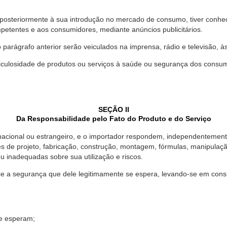
 posteriormente à sua introdução no mercado de consumo, tiver conhe
petentes e aos consumidores, mediante anúncios publicitários.
o parágrafo anterior serão veiculados na imprensa, rádio e televisão, 
ulosidade de produtos ou serviços à saúde ou segurança dos consumido
SEÇÃO II
Da Responsabilidade pelo Fato do Produto e do Serviço
, nacional ou estrangeiro, e o importador respondem, independentemen
s de projeto, fabricação, construção, montagem, fórmulas, manipula
u inadequadas sobre sua utilização e riscos.
 a segurança que dele legitimamente se espera, levando-se em consid
se esperam;