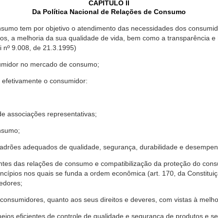
CAPÍTULO II
Da Política Nacional de Relações de Consumo
nsumo tem por objetivo o atendimento das necessidades dos consumido
os, a melhoria da sua qualidade de vida, bem como a transparência e
º 9.008, de 21.3.1995)
sumidor no mercado de consumo;
 efetivamente o consumidor:
 associações representativas;
nsumo;
drões adequados de qualidade, segurança, durabilidade e desempen
antes das relações de consumo e compatibilização da proteção do co
rincípios nos quais se funda a ordem econômica (art. 170, da Constitu
cedores;
consumidores, quanto aos seus direitos e deveres, com vistas à mel
meios eficientes de controle de qualidade e segurança de produtos e 