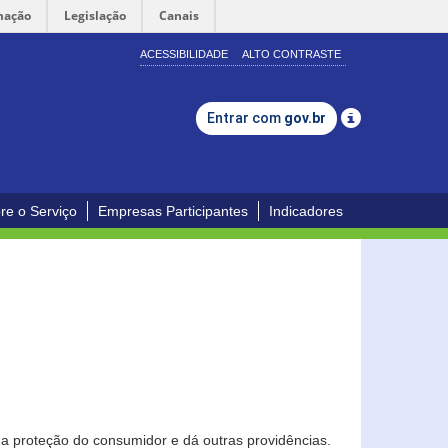
mação
Legislação
Canais
ACESSIBILIDADE
ALTO CONTRASTE
Entrar com
gov.br
re o Serviço
Empresas Participantes
Indicadores
0
a proteção do consumidor e dá outras providências.