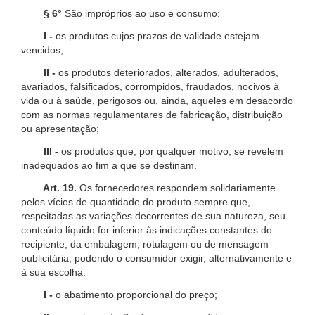
§ 6°
São impróprios ao uso e consumo:
I -
os produtos cujos prazos de validade estejam
vencidos;
II -
os produtos deteriorados, alterados, adulterados,
avariados, falsificados, corrompidos, fraudados, nocivos à
vida ou à saúde, perigosos ou, ainda, aqueles em desacordo
com as normas regulamentares de fabricação, distribuição
ou apresentação;
III -
os produtos que, por qualquer motivo, se revelem
inadequados ao fim a que se destinam.
Art. 19.
Os fornecedores respondem solidariamente
pelos vícios de quantidade do produto sempre que,
respeitadas as variações decorrentes de sua natureza, seu
conteúdo líquido for inferior às indicações constantes do
recipiente, da embalagem, rotulagem ou de mensagem
publicitária, podendo o consumidor exigir, alternativamente e
à sua escolha:
I -
o abatimento proporcional do preço;