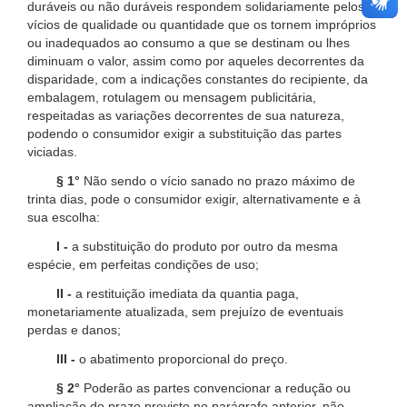
duráveis ou não duráveis respondem solidariamente pelos
vícios de qualidade ou quantidade que os tornem impróprios
ou inadequados ao consumo a que se destinam ou lhes
diminuam o valor, assim como por aqueles decorrentes da
disparidade, com a indicações constantes do recipiente, da
embalagem, rotulagem ou mensagem publicitária,
respeitadas as variações decorrentes de sua natureza,
podendo o consumidor exigir a substituição das partes
viciadas.
§ 1°
Não sendo o vício sanado no prazo máximo de
trinta dias, pode o consumidor exigir, alternativamente e à
sua escolha:
I -
a substituição do produto por outro da mesma
espécie, em perfeitas condições de uso;
II -
a restituição imediata da quantia paga,
monetariamente atualizada, sem prejuízo de eventuais
perdas e danos;
III -
o abatimento proporcional do preço.
§ 2°
Poderão as partes convencionar a redução ou
ampliação do prazo previsto no parágrafo anterior, não