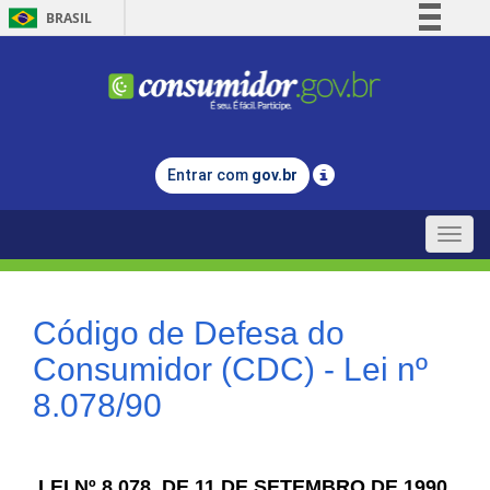
BRASIL
Simplifique!
Comunica BR
Participe
Acesso à informação
Entrar com
gov.br
Legislação
Canais
Toggle
naviga
Código de Defesa do
Consumidor (CDC) - Lei nº
8.078/90
LEI Nº 8.078, DE 11 DE SETEMBRO DE 1990.