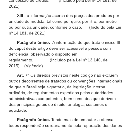
concessão de crédito; (Incluído pela Lei nº 14.181, de
2021)
XIII -
a informação acerca dos preços dos produtos por
unidade de medida, tal como por quilo, por litro, por metro
ou por outra unidade, conforme o caso. (Incluído pela Lei
nº 14.181, de 2021)
Parágrafo único.
A informação de que trata o inciso III
do caput deste artigo deve ser acessível à pessoa com
deficiência, observado o disposto em
regulamento. (Incluído pela Lei nº 13.146, de
2015) (Vigência)
Art. 7°
Os direitos previstos neste código não excluem
outros decorrentes de tratados ou convenções internacionais
de que o Brasil seja signatário, da legislação interna
ordinária, de regulamentos expedidos pelas autoridades
administrativas competentes, bem como dos que derivem
dos princípios gerais do direito, analogia, costumes e
eqüidade.
Parágrafo único.
Tendo mais de um autor a ofensa,
todos responderão solidariamente pela reparação dos danos