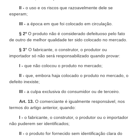
II -
o uso e os riscos que razoavelmente dele se
esperam;
III -
a época em que foi colocado em circulação.
§ 2º
O produto não é considerado defeituoso pelo fato
de outro de melhor qualidade ter sido colocado no mercado.
§ 3°
O fabricante, o construtor, o produtor ou
importador só não será responsabilizado quando provar:
I -
que não colocou o produto no mercado;
II -
que, embora haja colocado o produto no mercado, o
defeito inexiste;
III -
a culpa exclusiva do consumidor ou de terceiro.
Art. 13.
O comerciante é igualmente responsável, nos
termos do artigo anterior, quando:
I -
o fabricante, o construtor, o produtor ou o importador
não puderem ser identificados;
II -
o produto for fornecido sem identificação clara do