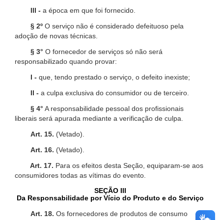
III -
a época em que foi fornecido.
§ 2º
O serviço não é considerado defeituoso pela
adoção de novas técnicas.
§ 3°
O fornecedor de serviços só não será
responsabilizado quando provar:
I -
que, tendo prestado o serviço, o defeito inexiste;
II -
a culpa exclusiva do consumidor ou de terceiro.
§ 4°
A responsabilidade pessoal dos profissionais
liberais será apurada mediante a verificação de culpa.
Art. 15.
(Vetado).
Art. 16.
(Vetado).
Art. 17.
Para os efeitos desta Seção, equiparam-se aos
consumidores todas as vítimas do evento.
SEÇÃO III
Da Responsabilidade por Vício do Produto e do Serviço
Art. 18.
Os fornecedores de produtos de consumo