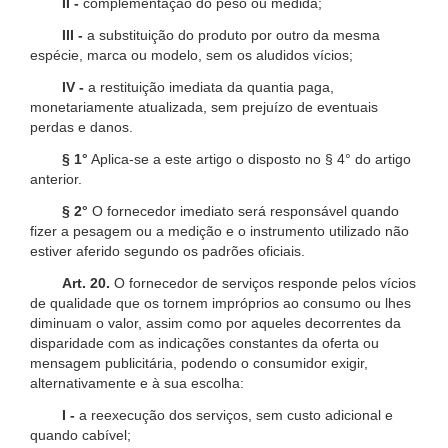
II -
complementação do peso ou medida;
III -
a substituição do produto por outro da mesma
espécie, marca ou modelo, sem os aludidos vícios;
IV -
a restituição imediata da quantia paga,
monetariamente atualizada, sem prejuízo de eventuais
perdas e danos.
§ 1°
Aplica-se a este artigo o disposto no § 4° do artigo
anterior.
§ 2°
O fornecedor imediato será responsável quando
fizer a pesagem ou a medição e o instrumento utilizado não
estiver aferido segundo os padrões oficiais.
Art. 20.
O fornecedor de serviços responde pelos vícios
de qualidade que os tornem impróprios ao consumo ou lhes
diminuam o valor, assim como por aqueles decorrentes da
disparidade com as indicações constantes da oferta ou
mensagem publicitária, podendo o consumidor exigir,
alternativamente e à sua escolha:
I -
a reexecução dos serviços, sem custo adicional e
quando cabível;