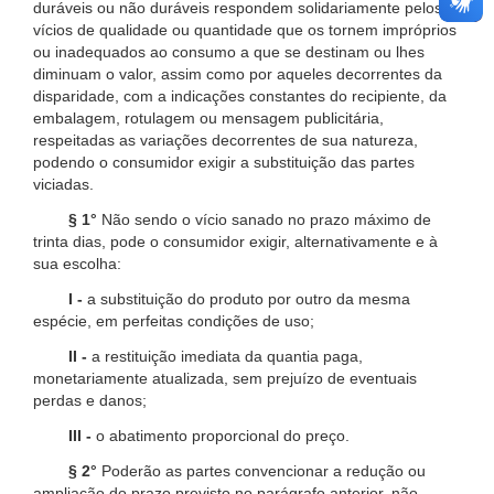
duráveis ou não duráveis respondem solidariamente pelos
vícios de qualidade ou quantidade que os tornem impróprios
ou inadequados ao consumo a que se destinam ou lhes
diminuam o valor, assim como por aqueles decorrentes da
disparidade, com a indicações constantes do recipiente, da
embalagem, rotulagem ou mensagem publicitária,
respeitadas as variações decorrentes de sua natureza,
podendo o consumidor exigir a substituição das partes
viciadas.
§ 1°
Não sendo o vício sanado no prazo máximo de
trinta dias, pode o consumidor exigir, alternativamente e à
sua escolha:
I -
a substituição do produto por outro da mesma
espécie, em perfeitas condições de uso;
II -
a restituição imediata da quantia paga,
monetariamente atualizada, sem prejuízo de eventuais
perdas e danos;
III -
o abatimento proporcional do preço.
§ 2°
Poderão as partes convencionar a redução ou
ampliação do prazo previsto no parágrafo anterior, não