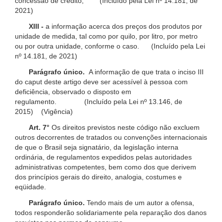
concessão de crédito; (Incluído pela Lei nº 14.181, de
2021)
XIII -
a informação acerca dos preços dos produtos por
unidade de medida, tal como por quilo, por litro, por metro
ou por outra unidade, conforme o caso. (Incluído pela Lei
nº 14.181, de 2021)
Parágrafo único.
A informação de que trata o inciso III
do caput deste artigo deve ser acessível à pessoa com
deficiência, observado o disposto em
regulamento. (Incluído pela Lei nº 13.146, de
2015) (Vigência)
Art. 7°
Os direitos previstos neste código não excluem
outros decorrentes de tratados ou convenções internacionais
de que o Brasil seja signatário, da legislação interna
ordinária, de regulamentos expedidos pelas autoridades
administrativas competentes, bem como dos que derivem
dos princípios gerais do direito, analogia, costumes e
eqüidade.
Parágrafo único.
Tendo mais de um autor a ofensa,
todos responderão solidariamente pela reparação dos danos