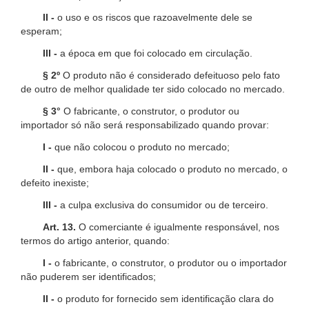
II -
o uso e os riscos que razoavelmente dele se
esperam;
III -
a época em que foi colocado em circulação.
§ 2º
O produto não é considerado defeituoso pelo fato
de outro de melhor qualidade ter sido colocado no mercado.
§ 3°
O fabricante, o construtor, o produtor ou
importador só não será responsabilizado quando provar:
I -
que não colocou o produto no mercado;
II -
que, embora haja colocado o produto no mercado, o
defeito inexiste;
III -
a culpa exclusiva do consumidor ou de terceiro.
Art. 13.
O comerciante é igualmente responsável, nos
termos do artigo anterior, quando:
I -
o fabricante, o construtor, o produtor ou o importador
não puderem ser identificados;
II -
o produto for fornecido sem identificação clara do