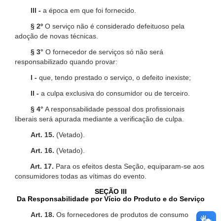
III -
a época em que foi fornecido.
§ 2º
O serviço não é considerado defeituoso pela
adoção de novas técnicas.
§ 3°
O fornecedor de serviços só não será
responsabilizado quando provar:
I -
que, tendo prestado o serviço, o defeito inexiste;
II -
a culpa exclusiva do consumidor ou de terceiro.
§ 4°
A responsabilidade pessoal dos profissionais
liberais será apurada mediante a verificação de culpa.
Art. 15.
(Vetado).
Art. 16.
(Vetado).
Art. 17.
Para os efeitos desta Seção, equiparam-se aos
consumidores todas as vítimas do evento.
SEÇÃO III
Da Responsabilidade por Vício do Produto e do Serviço
Art. 18.
Os fornecedores de produtos de consumo