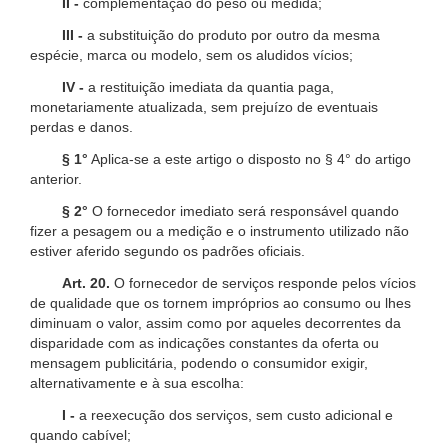
II -
complementação do peso ou medida;
III -
a substituição do produto por outro da mesma
espécie, marca ou modelo, sem os aludidos vícios;
IV -
a restituição imediata da quantia paga,
monetariamente atualizada, sem prejuízo de eventuais
perdas e danos.
§ 1°
Aplica-se a este artigo o disposto no § 4° do artigo
anterior.
§ 2°
O fornecedor imediato será responsável quando
fizer a pesagem ou a medição e o instrumento utilizado não
estiver aferido segundo os padrões oficiais.
Art. 20.
O fornecedor de serviços responde pelos vícios
de qualidade que os tornem impróprios ao consumo ou lhes
diminuam o valor, assim como por aqueles decorrentes da
disparidade com as indicações constantes da oferta ou
mensagem publicitária, podendo o consumidor exigir,
alternativamente e à sua escolha:
I -
a reexecução dos serviços, sem custo adicional e
quando cabível;