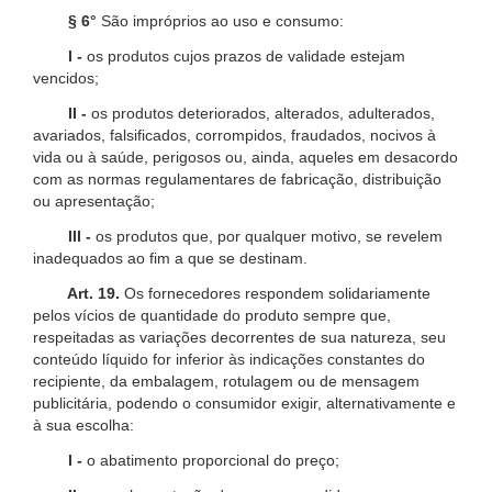
§ 6°
São impróprios ao uso e consumo:
I -
os produtos cujos prazos de validade estejam
vencidos;
II -
os produtos deteriorados, alterados, adulterados,
avariados, falsificados, corrompidos, fraudados, nocivos à
vida ou à saúde, perigosos ou, ainda, aqueles em desacordo
com as normas regulamentares de fabricação, distribuição
ou apresentação;
III -
os produtos que, por qualquer motivo, se revelem
inadequados ao fim a que se destinam.
Art. 19.
Os fornecedores respondem solidariamente
pelos vícios de quantidade do produto sempre que,
respeitadas as variações decorrentes de sua natureza, seu
conteúdo líquido for inferior às indicações constantes do
recipiente, da embalagem, rotulagem ou de mensagem
publicitária, podendo o consumidor exigir, alternativamente e
à sua escolha:
I -
o abatimento proporcional do preço;