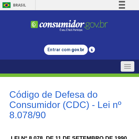
BRASIL
Simplifique!
Comunica BR
Participe
Acesso à informação
Entrar com
gov.br
Legislação
Canais
Toggle
naviga
Código de Defesa do
Consumidor (CDC) - Lei nº
8.078/90
LEI Nº 8.078, DE 11 DE SETEMBRO DE 1990.