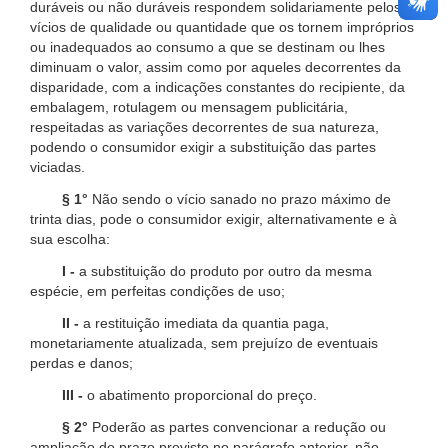
duráveis ou não duráveis respondem solidariamente pelos
vícios de qualidade ou quantidade que os tornem impróprios
ou inadequados ao consumo a que se destinam ou lhes
diminuam o valor, assim como por aqueles decorrentes da
disparidade, com a indicações constantes do recipiente, da
embalagem, rotulagem ou mensagem publicitária,
respeitadas as variações decorrentes de sua natureza,
podendo o consumidor exigir a substituição das partes
viciadas.
§ 1°
Não sendo o vício sanado no prazo máximo de
trinta dias, pode o consumidor exigir, alternativamente e à
sua escolha:
I -
a substituição do produto por outro da mesma
espécie, em perfeitas condições de uso;
II -
a restituição imediata da quantia paga,
monetariamente atualizada, sem prejuízo de eventuais
perdas e danos;
III -
o abatimento proporcional do preço.
§ 2°
Poderão as partes convencionar a redução ou
ampliação do prazo previsto no parágrafo anterior, não