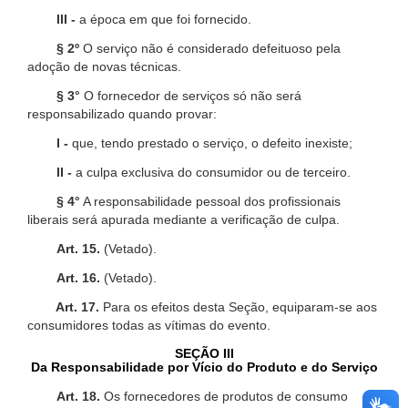
III -
a época em que foi fornecido.
§ 2º
O serviço não é considerado defeituoso pela
adoção de novas técnicas.
§ 3°
O fornecedor de serviços só não será
responsabilizado quando provar:
I -
que, tendo prestado o serviço, o defeito inexiste;
II -
a culpa exclusiva do consumidor ou de terceiro.
§ 4°
A responsabilidade pessoal dos profissionais
liberais será apurada mediante a verificação de culpa.
Art. 15.
(Vetado).
Art. 16.
(Vetado).
Art. 17.
Para os efeitos desta Seção, equiparam-se aos
consumidores todas as vítimas do evento.
SEÇÃO III
Da Responsabilidade por Vício do Produto e do Serviço
Art. 18.
Os fornecedores de produtos de consumo