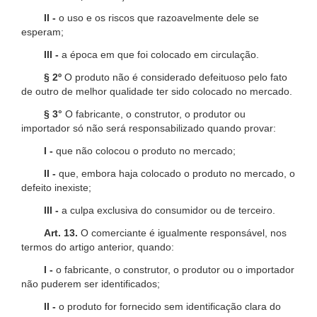
II -
o uso e os riscos que razoavelmente dele se
esperam;
III -
a época em que foi colocado em circulação.
§ 2º
O produto não é considerado defeituoso pelo fato
de outro de melhor qualidade ter sido colocado no mercado.
§ 3°
O fabricante, o construtor, o produtor ou
importador só não será responsabilizado quando provar:
I -
que não colocou o produto no mercado;
II -
que, embora haja colocado o produto no mercado, o
defeito inexiste;
III -
a culpa exclusiva do consumidor ou de terceiro.
Art. 13.
O comerciante é igualmente responsável, nos
termos do artigo anterior, quando:
I -
o fabricante, o construtor, o produtor ou o importador
não puderem ser identificados;
II -
o produto for fornecido sem identificação clara do