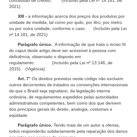
concessão de crédito; (Incluído pela Lei nº 14.181, de
2021)
XIII -
a informação acerca dos preços dos produtos por
unidade de medida, tal como por quilo, por litro, por metro
ou por outra unidade, conforme o caso. (Incluído pela Lei
nº 14.181, de 2021)
Parágrafo único.
A informação de que trata o inciso III
do caput deste artigo deve ser acessível à pessoa com
deficiência, observado o disposto em
regulamento. (Incluído pela Lei nº 13.146, de
2015) (Vigência)
Art. 7°
Os direitos previstos neste código não excluem
outros decorrentes de tratados ou convenções internacionais
de que o Brasil seja signatário, da legislação interna
ordinária, de regulamentos expedidos pelas autoridades
administrativas competentes, bem como dos que derivem
dos princípios gerais do direito, analogia, costumes e
eqüidade.
Parágrafo único.
Tendo mais de um autor a ofensa,
todos responderão solidariamente pela reparação dos danos