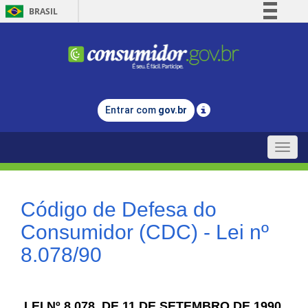
BRASIL
Simplifique!
Comunica BR
Participe
Acesso à informação
Entrar com
gov.br
Legislação
Canais
Toggle
naviga
Código de Defesa do
Consumidor (CDC) - Lei nº
8.078/90
LEI Nº 8.078, DE 11 DE SETEMBRO DE 1990.