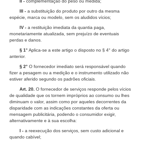
II -
complementação do peso ou medida;
III -
a substituição do produto por outro da mesma
espécie, marca ou modelo, sem os aludidos vícios;
IV -
a restituição imediata da quantia paga,
monetariamente atualizada, sem prejuízo de eventuais
perdas e danos.
§ 1°
Aplica-se a este artigo o disposto no § 4° do artigo
anterior.
§ 2°
O fornecedor imediato será responsável quando
fizer a pesagem ou a medição e o instrumento utilizado não
estiver aferido segundo os padrões oficiais.
Art. 20.
O fornecedor de serviços responde pelos vícios
de qualidade que os tornem impróprios ao consumo ou lhes
diminuam o valor, assim como por aqueles decorrentes da
disparidade com as indicações constantes da oferta ou
mensagem publicitária, podendo o consumidor exigir,
alternativamente e à sua escolha:
I -
a reexecução dos serviços, sem custo adicional e
quando cabível;