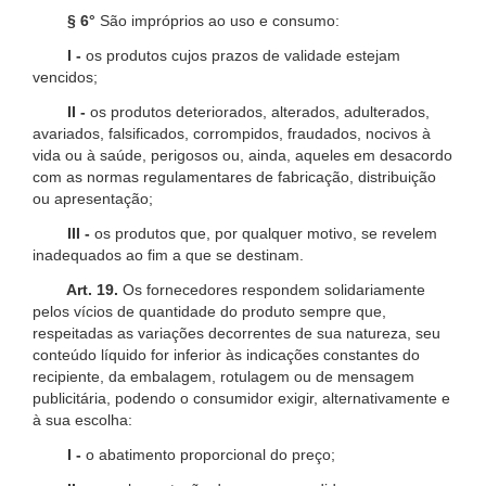
§ 6°
São impróprios ao uso e consumo:
I -
os produtos cujos prazos de validade estejam
vencidos;
II -
os produtos deteriorados, alterados, adulterados,
avariados, falsificados, corrompidos, fraudados, nocivos à
vida ou à saúde, perigosos ou, ainda, aqueles em desacordo
com as normas regulamentares de fabricação, distribuição
ou apresentação;
III -
os produtos que, por qualquer motivo, se revelem
inadequados ao fim a que se destinam.
Art. 19.
Os fornecedores respondem solidariamente
pelos vícios de quantidade do produto sempre que,
respeitadas as variações decorrentes de sua natureza, seu
conteúdo líquido for inferior às indicações constantes do
recipiente, da embalagem, rotulagem ou de mensagem
publicitária, podendo o consumidor exigir, alternativamente e
à sua escolha:
I -
o abatimento proporcional do preço;