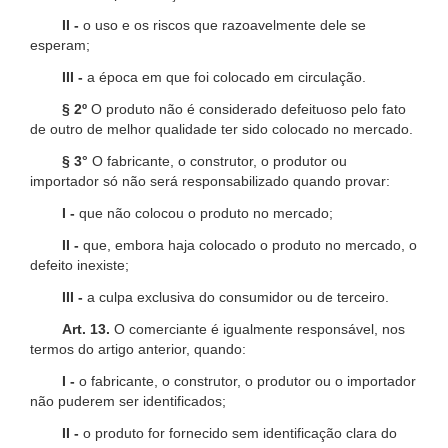
II -
o uso e os riscos que razoavelmente dele se
esperam;
III -
a época em que foi colocado em circulação.
§ 2º
O produto não é considerado defeituoso pelo fato
de outro de melhor qualidade ter sido colocado no mercado.
§ 3°
O fabricante, o construtor, o produtor ou
importador só não será responsabilizado quando provar:
I -
que não colocou o produto no mercado;
II -
que, embora haja colocado o produto no mercado, o
defeito inexiste;
III -
a culpa exclusiva do consumidor ou de terceiro.
Art. 13.
O comerciante é igualmente responsável, nos
termos do artigo anterior, quando:
I -
o fabricante, o construtor, o produtor ou o importador
não puderem ser identificados;
II -
o produto for fornecido sem identificação clara do