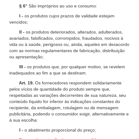
§ 6°
São impróprios ao uso e consumo:
I -
os produtos cujos prazos de validade estejam
vencidos;
II -
os produtos deteriorados, alterados, adulterados,
avariados, falsificados, corrompidos, fraudados, nocivos à
vida ou à saúde, perigosos ou, ainda, aqueles em desacordo
com as normas regulamentares de fabricação, distribuição
ou apresentação;
III -
os produtos que, por qualquer motivo, se revelem
inadequados ao fim a que se destinam.
Art. 19.
Os fornecedores respondem solidariamente
pelos vícios de quantidade do produto sempre que,
respeitadas as variações decorrentes de sua natureza, seu
conteúdo líquido for inferior às indicações constantes do
recipiente, da embalagem, rotulagem ou de mensagem
publicitária, podendo o consumidor exigir, alternativamente e
à sua escolha:
I -
o abatimento proporcional do preço;