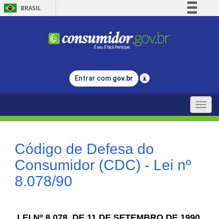
BRASIL
Simplifique!
Comunica BR
Participe
Acesso à informação
Entrar com
gov.br
Legislação
Canais
Toggle
naviga
Código de Defesa do
Consumidor (CDC) - Lei nº
8.078/90
LEI Nº 8.078, DE 11 DE SETEMBRO DE 1990.