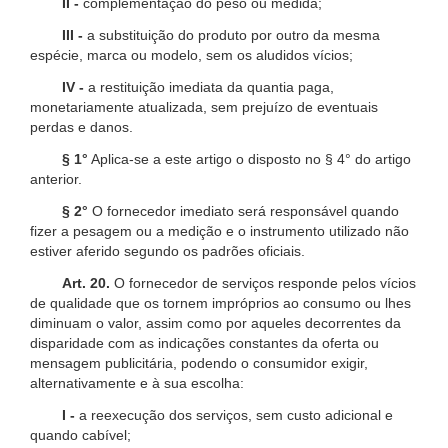
II -
complementação do peso ou medida;
III -
a substituição do produto por outro da mesma
espécie, marca ou modelo, sem os aludidos vícios;
IV -
a restituição imediata da quantia paga,
monetariamente atualizada, sem prejuízo de eventuais
perdas e danos.
§ 1°
Aplica-se a este artigo o disposto no § 4° do artigo
anterior.
§ 2°
O fornecedor imediato será responsável quando
fizer a pesagem ou a medição e o instrumento utilizado não
estiver aferido segundo os padrões oficiais.
Art. 20.
O fornecedor de serviços responde pelos vícios
de qualidade que os tornem impróprios ao consumo ou lhes
diminuam o valor, assim como por aqueles decorrentes da
disparidade com as indicações constantes da oferta ou
mensagem publicitária, podendo o consumidor exigir,
alternativamente e à sua escolha:
I -
a reexecução dos serviços, sem custo adicional e
quando cabível;