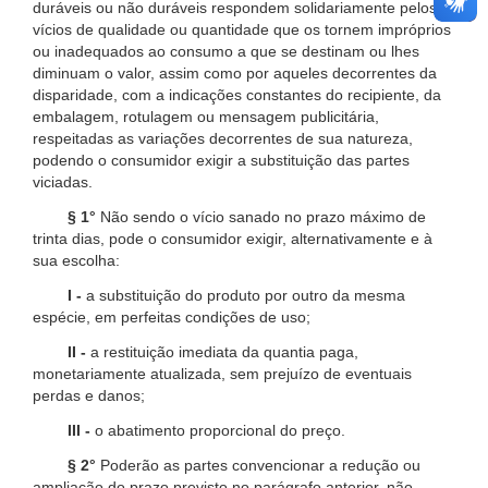
duráveis ou não duráveis respondem solidariamente pelos
vícios de qualidade ou quantidade que os tornem impróprios
ou inadequados ao consumo a que se destinam ou lhes
diminuam o valor, assim como por aqueles decorrentes da
disparidade, com a indicações constantes do recipiente, da
embalagem, rotulagem ou mensagem publicitária,
respeitadas as variações decorrentes de sua natureza,
podendo o consumidor exigir a substituição das partes
viciadas.
§ 1°
Não sendo o vício sanado no prazo máximo de
trinta dias, pode o consumidor exigir, alternativamente e à
sua escolha:
I -
a substituição do produto por outro da mesma
espécie, em perfeitas condições de uso;
II -
a restituição imediata da quantia paga,
monetariamente atualizada, sem prejuízo de eventuais
perdas e danos;
III -
o abatimento proporcional do preço.
§ 2°
Poderão as partes convencionar a redução ou
ampliação do prazo previsto no parágrafo anterior, não