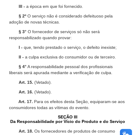
III -
a época em que foi fornecido.
§ 2º
O serviço não é considerado defeituoso pela
adoção de novas técnicas.
§ 3°
O fornecedor de serviços só não será
responsabilizado quando provar:
I -
que, tendo prestado o serviço, o defeito inexiste;
II -
a culpa exclusiva do consumidor ou de terceiro.
§ 4°
A responsabilidade pessoal dos profissionais
liberais será apurada mediante a verificação de culpa.
Art. 15.
(Vetado).
Art. 16.
(Vetado).
Art. 17.
Para os efeitos desta Seção, equiparam-se aos
consumidores todas as vítimas do evento.
SEÇÃO III
Da Responsabilidade por Vício do Produto e do Serviço
Art. 18.
Os fornecedores de produtos de consumo