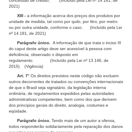
concessão de crédito; (Incluído pela Lei nº 14.181, de
2021)
XIII -
a informação acerca dos preços dos produtos por
unidade de medida, tal como por quilo, por litro, por metro
ou por outra unidade, conforme o caso. (Incluído pela Lei
nº 14.181, de 2021)
Parágrafo único.
A informação de que trata o inciso III
do caput deste artigo deve ser acessível à pessoa com
deficiência, observado o disposto em
regulamento. (Incluído pela Lei nº 13.146, de
2015) (Vigência)
Art. 7°
Os direitos previstos neste código não excluem
outros decorrentes de tratados ou convenções internacionais
de que o Brasil seja signatário, da legislação interna
ordinária, de regulamentos expedidos pelas autoridades
administrativas competentes, bem como dos que derivem
dos princípios gerais do direito, analogia, costumes e
eqüidade.
Parágrafo único.
Tendo mais de um autor a ofensa,
todos responderão solidariamente pela reparação dos danos