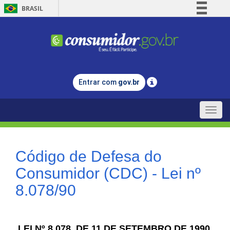
BRASIL
Simplifique!
Comunica BR
Participe
Acesso à informação
Entrar com
gov.br
Legislação
Canais
Toggle
naviga
Código de Defesa do
Consumidor (CDC) - Lei nº
8.078/90
LEI Nº 8.078, DE 11 DE SETEMBRO DE 1990.