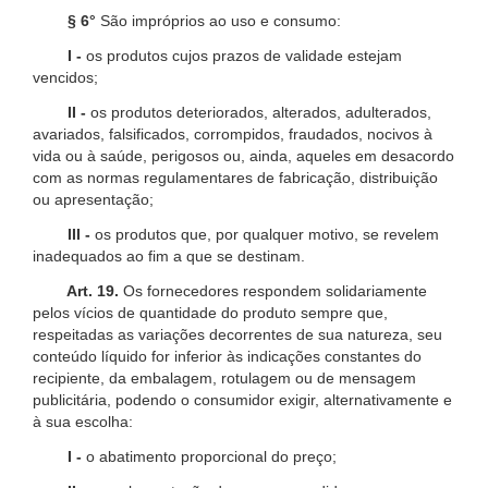
§ 6°
São impróprios ao uso e consumo:
I -
os produtos cujos prazos de validade estejam
vencidos;
II -
os produtos deteriorados, alterados, adulterados,
avariados, falsificados, corrompidos, fraudados, nocivos à
vida ou à saúde, perigosos ou, ainda, aqueles em desacordo
com as normas regulamentares de fabricação, distribuição
ou apresentação;
III -
os produtos que, por qualquer motivo, se revelem
inadequados ao fim a que se destinam.
Art. 19.
Os fornecedores respondem solidariamente
pelos vícios de quantidade do produto sempre que,
respeitadas as variações decorrentes de sua natureza, seu
conteúdo líquido for inferior às indicações constantes do
recipiente, da embalagem, rotulagem ou de mensagem
publicitária, podendo o consumidor exigir, alternativamente e
à sua escolha:
I -
o abatimento proporcional do preço;