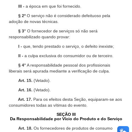
III -
a época em que foi fornecido.
§ 2º
O serviço não é considerado defeituoso pela
adoção de novas técnicas.
§ 3°
O fornecedor de serviços só não será
responsabilizado quando provar:
I -
que, tendo prestado o serviço, o defeito inexiste;
II -
a culpa exclusiva do consumidor ou de terceiro.
§ 4°
A responsabilidade pessoal dos profissionais
liberais será apurada mediante a verificação de culpa.
Art. 15.
(Vetado).
Art. 16.
(Vetado).
Art. 17.
Para os efeitos desta Seção, equiparam-se aos
consumidores todas as vítimas do evento.
SEÇÃO III
Da Responsabilidade por Vício do Produto e do Serviço
Art. 18.
Os fornecedores de produtos de consumo