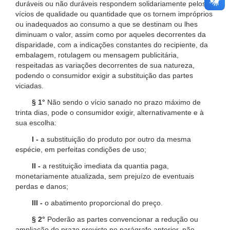
duráveis ou não duráveis respondem solidariamente pelos
vícios de qualidade ou quantidade que os tornem impróprios
ou inadequados ao consumo a que se destinam ou lhes
diminuam o valor, assim como por aqueles decorrentes da
disparidade, com a indicações constantes do recipiente, da
embalagem, rotulagem ou mensagem publicitária,
respeitadas as variações decorrentes de sua natureza,
podendo o consumidor exigir a substituição das partes
viciadas.
§ 1°
Não sendo o vício sanado no prazo máximo de
trinta dias, pode o consumidor exigir, alternativamente e à
sua escolha:
I -
a substituição do produto por outro da mesma
espécie, em perfeitas condições de uso;
II -
a restituição imediata da quantia paga,
monetariamente atualizada, sem prejuízo de eventuais
perdas e danos;
III -
o abatimento proporcional do preço.
§ 2°
Poderão as partes convencionar a redução ou
ampliação do prazo previsto no parágrafo anterior, não