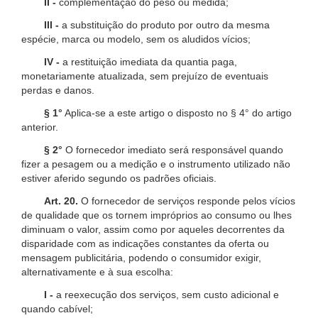
II -
complementação do peso ou medida;
III -
a substituição do produto por outro da mesma
espécie, marca ou modelo, sem os aludidos vícios;
IV -
a restituição imediata da quantia paga,
monetariamente atualizada, sem prejuízo de eventuais
perdas e danos.
§ 1°
Aplica-se a este artigo o disposto no § 4° do artigo
anterior.
§ 2°
O fornecedor imediato será responsável quando
fizer a pesagem ou a medição e o instrumento utilizado não
estiver aferido segundo os padrões oficiais.
Art. 20.
O fornecedor de serviços responde pelos vícios
de qualidade que os tornem impróprios ao consumo ou lhes
diminuam o valor, assim como por aqueles decorrentes da
disparidade com as indicações constantes da oferta ou
mensagem publicitária, podendo o consumidor exigir,
alternativamente e à sua escolha:
I -
a reexecução dos serviços, sem custo adicional e
quando cabível;