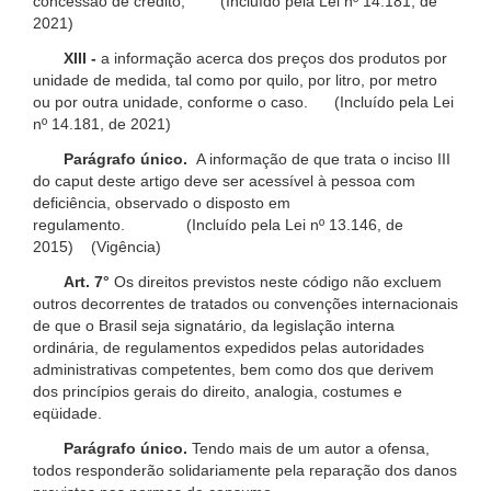
concessão de crédito; (Incluído pela Lei nº 14.181, de
2021)
XIII -
a informação acerca dos preços dos produtos por
unidade de medida, tal como por quilo, por litro, por metro
ou por outra unidade, conforme o caso. (Incluído pela Lei
nº 14.181, de 2021)
Parágrafo único.
A informação de que trata o inciso III
do caput deste artigo deve ser acessível à pessoa com
deficiência, observado o disposto em
regulamento. (Incluído pela Lei nº 13.146, de
2015) (Vigência)
Art. 7°
Os direitos previstos neste código não excluem
outros decorrentes de tratados ou convenções internacionais
de que o Brasil seja signatário, da legislação interna
ordinária, de regulamentos expedidos pelas autoridades
administrativas competentes, bem como dos que derivem
dos princípios gerais do direito, analogia, costumes e
eqüidade.
Parágrafo único.
Tendo mais de um autor a ofensa,
todos responderão solidariamente pela reparação dos danos