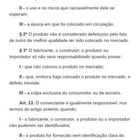
II -
o uso e os riscos que razoavelmente dele se
esperam;
III -
a época em que foi colocado em circulação.
§ 2º
O produto não é considerado defeituoso pelo fato
de outro de melhor qualidade ter sido colocado no mercado.
§ 3°
O fabricante, o construtor, o produtor ou
importador só não será responsabilizado quando provar:
I -
que não colocou o produto no mercado;
II -
que, embora haja colocado o produto no mercado, o
defeito inexiste;
III -
a culpa exclusiva do consumidor ou de terceiro.
Art. 13.
O comerciante é igualmente responsável, nos
termos do artigo anterior, quando:
I -
o fabricante, o construtor, o produtor ou o importador
não puderem ser identificados;
II -
o produto for fornecido sem identificação clara do