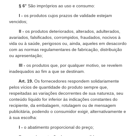
§ 6°
São impróprios ao uso e consumo:
I -
os produtos cujos prazos de validade estejam
vencidos;
II -
os produtos deteriorados, alterados, adulterados,
avariados, falsificados, corrompidos, fraudados, nocivos à
vida ou à saúde, perigosos ou, ainda, aqueles em desacordo
com as normas regulamentares de fabricação, distribuição
ou apresentação;
III -
os produtos que, por qualquer motivo, se revelem
inadequados ao fim a que se destinam.
Art. 19.
Os fornecedores respondem solidariamente
pelos vícios de quantidade do produto sempre que,
respeitadas as variações decorrentes de sua natureza, seu
conteúdo líquido for inferior às indicações constantes do
recipiente, da embalagem, rotulagem ou de mensagem
publicitária, podendo o consumidor exigir, alternativamente e
à sua escolha:
I -
o abatimento proporcional do preço;