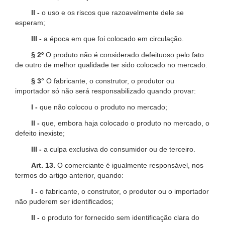
II -
o uso e os riscos que razoavelmente dele se
esperam;
III -
a época em que foi colocado em circulação.
§ 2º
O produto não é considerado defeituoso pelo fato
de outro de melhor qualidade ter sido colocado no mercado.
§ 3°
O fabricante, o construtor, o produtor ou
importador só não será responsabilizado quando provar:
I -
que não colocou o produto no mercado;
II -
que, embora haja colocado o produto no mercado, o
defeito inexiste;
III -
a culpa exclusiva do consumidor ou de terceiro.
Art. 13.
O comerciante é igualmente responsável, nos
termos do artigo anterior, quando:
I -
o fabricante, o construtor, o produtor ou o importador
não puderem ser identificados;
II -
o produto for fornecido sem identificação clara do