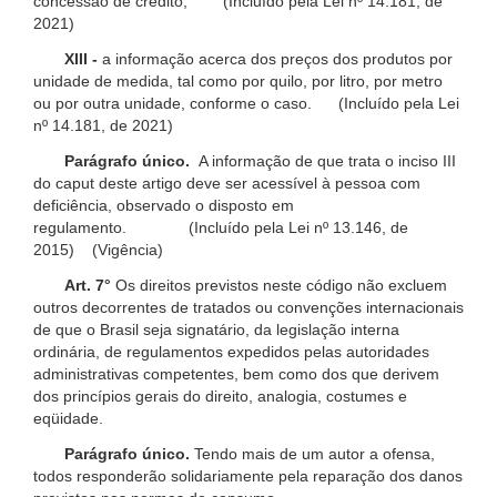
concessão de crédito; (Incluído pela Lei nº 14.181, de
2021)
XIII -
a informação acerca dos preços dos produtos por
unidade de medida, tal como por quilo, por litro, por metro
ou por outra unidade, conforme o caso. (Incluído pela Lei
nº 14.181, de 2021)
Parágrafo único.
A informação de que trata o inciso III
do caput deste artigo deve ser acessível à pessoa com
deficiência, observado o disposto em
regulamento. (Incluído pela Lei nº 13.146, de
2015) (Vigência)
Art. 7°
Os direitos previstos neste código não excluem
outros decorrentes de tratados ou convenções internacionais
de que o Brasil seja signatário, da legislação interna
ordinária, de regulamentos expedidos pelas autoridades
administrativas competentes, bem como dos que derivem
dos princípios gerais do direito, analogia, costumes e
eqüidade.
Parágrafo único.
Tendo mais de um autor a ofensa,
todos responderão solidariamente pela reparação dos danos