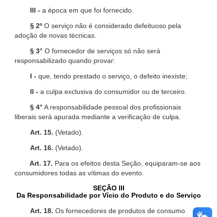
III -
a época em que foi fornecido.
§ 2º
O serviço não é considerado defeituoso pela
adoção de novas técnicas.
§ 3°
O fornecedor de serviços só não será
responsabilizado quando provar:
I -
que, tendo prestado o serviço, o defeito inexiste;
II -
a culpa exclusiva do consumidor ou de terceiro.
§ 4°
A responsabilidade pessoal dos profissionais
liberais será apurada mediante a verificação de culpa.
Art. 15.
(Vetado).
Art. 16.
(Vetado).
Art. 17.
Para os efeitos desta Seção, equiparam-se aos
consumidores todas as vítimas do evento.
SEÇÃO III
Da Responsabilidade por Vício do Produto e do Serviço
Art. 18.
Os fornecedores de produtos de consumo