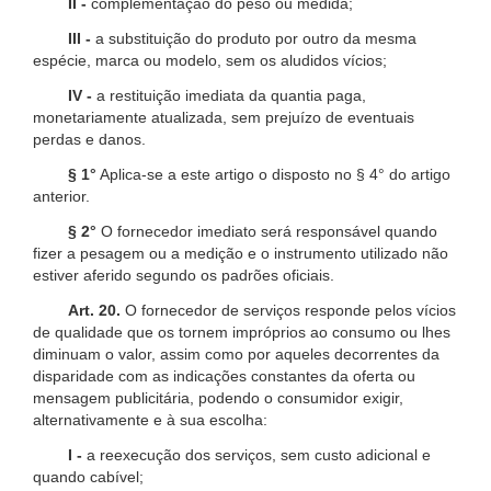
II -
complementação do peso ou medida;
III -
a substituição do produto por outro da mesma
espécie, marca ou modelo, sem os aludidos vícios;
IV -
a restituição imediata da quantia paga,
monetariamente atualizada, sem prejuízo de eventuais
perdas e danos.
§ 1°
Aplica-se a este artigo o disposto no § 4° do artigo
anterior.
§ 2°
O fornecedor imediato será responsável quando
fizer a pesagem ou a medição e o instrumento utilizado não
estiver aferido segundo os padrões oficiais.
Art. 20.
O fornecedor de serviços responde pelos vícios
de qualidade que os tornem impróprios ao consumo ou lhes
diminuam o valor, assim como por aqueles decorrentes da
disparidade com as indicações constantes da oferta ou
mensagem publicitária, podendo o consumidor exigir,
alternativamente e à sua escolha:
I -
a reexecução dos serviços, sem custo adicional e
quando cabível;