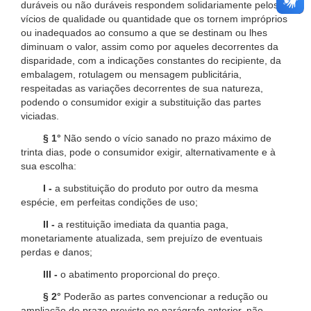
duráveis ou não duráveis respondem solidariamente pelos
vícios de qualidade ou quantidade que os tornem impróprios
ou inadequados ao consumo a que se destinam ou lhes
diminuam o valor, assim como por aqueles decorrentes da
disparidade, com a indicações constantes do recipiente, da
embalagem, rotulagem ou mensagem publicitária,
respeitadas as variações decorrentes de sua natureza,
podendo o consumidor exigir a substituição das partes
viciadas.
§ 1°
Não sendo o vício sanado no prazo máximo de
trinta dias, pode o consumidor exigir, alternativamente e à
sua escolha:
I -
a substituição do produto por outro da mesma
espécie, em perfeitas condições de uso;
II -
a restituição imediata da quantia paga,
monetariamente atualizada, sem prejuízo de eventuais
perdas e danos;
III -
o abatimento proporcional do preço.
§ 2°
Poderão as partes convencionar a redução ou
ampliação do prazo previsto no parágrafo anterior, não