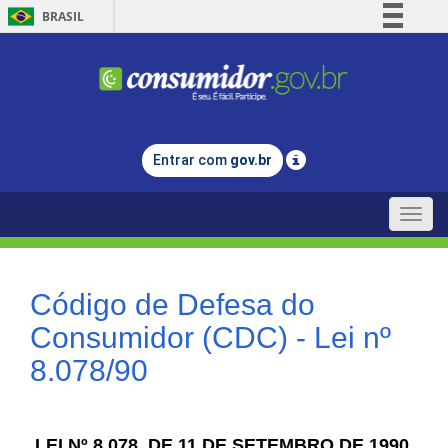
BRASIL
Simplifique!
Comunica BR
Participe
Acesso à informação
Entrar com
gov.br
Legislação
Canais
Toggle
naviga
Código de Defesa do
Consumidor (CDC) - Lei nº
8.078/90
LEI Nº 8.078, DE 11 DE SETEMBRO DE 1990.