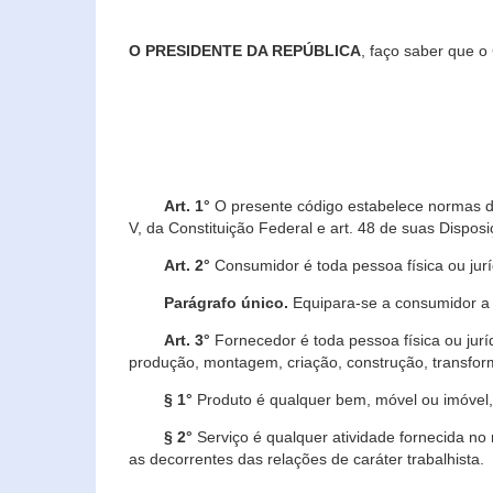
O PRESIDENTE DA REPÚBLICA
, faço saber que o
Art. 1°
O presente código estabelece normas de 
V, da Constituição Federal e art. 48 de suas Disposi
Art. 2°
Consumidor é toda pessoa física ou juríd
Parágrafo único.
Equipara-se a consumidor a c
Art. 3°
Fornecedor é toda pessoa física ou jurí
produção, montagem, criação, construção, transform
§ 1°
Produto é qualquer bem, móvel ou imóvel, 
§ 2°
Serviço é qualquer atividade fornecida no 
as decorrentes das relações de caráter trabalhista.