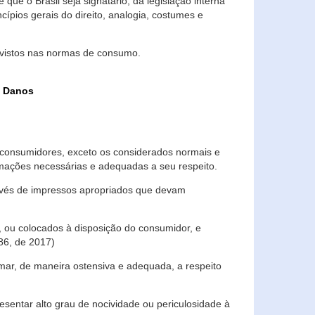
que o Brasil seja signatário, da legislação interna
ípios gerais do direito, analogia, costumes e
evistos nas normas de consumo.
s Danos
consumidores, exceto os considerados normais e
ormações necessárias e adequadas a seu respeito.
través de impressos apropriados que devam
, ou colocados à disposição do consumidor, e
86, de 2017)
mar, de maneira ostensiva e adequada, a respeito
entar alto grau de nocividade ou periculosidade à