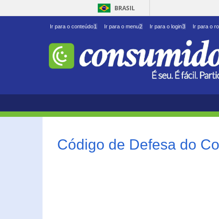
BRASIL
Ir para o conteúdo
1
Ir para o menu
2
Ir para o login
3
Ir para o r
Código de Defesa do Co