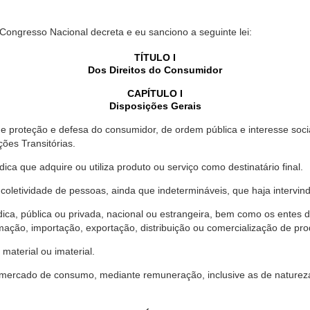
 Congresso Nacional decreta e eu sanciono a seguinte lei:
TÍTULO I
Dos Direitos do Consumidor
CAPÍTULO I
Disposições Gerais
proteção e defesa do consumidor, de ordem pública e interesse social,
ções Transitórias.
ica que adquire ou utiliza produto ou serviço como destinatário final.
oletividade de pessoas, ainda que indetermináveis, que haja intervi
dica, pública ou privada, nacional ou estrangeira, bem como os entes
ação, importação, exportação, distribuição ou comercialização de pro
material ou imaterial.
mercado de consumo, mediante remuneração, inclusive as de natureza ba