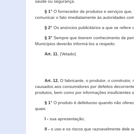
saúde ou segurança.
§ 1°
O fornecedor de produtos e serviços que,
comunicar o fato imediatamente às autoridades com
§ 2°
Os anúncios publicitários a que se refere 
§ 3°
Sempre que tiverem conhecimento de peric
Municípios deverão informá-los a respeito.
Art. 11.
(Vetado).
Art. 12.
O fabricante, o produtor, o construtor
causados aos consumidores por defeitos decorrente
produtos, bem como por informações insuficientes o
§ 1°
O produto é defeituoso quando não oferece
quais:
I -
sua apresentação;
II -
o uso e os riscos que razoavelmente dele 