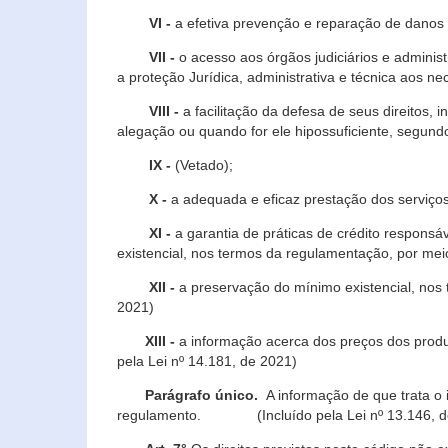
VI -
a efetiva prevenção e reparação de danos pa
VII -
o acesso aos órgãos judiciários e administ
a proteção Jurídica, administrativa e técnica aos ne
VIII -
a facilitação da defesa de seus direitos, i
alegação ou quando for ele hipossuficiente, segundo
IX -
(Vetado);
X -
a adequada e eficaz prestação dos serviços
XI -
a garantia de práticas de crédito respons
existencial, nos termos da regulamentação, por mei
XII -
a preservação do mínimo existencial, nos
2021)
XIII -
a informação acerca dos preços dos produt
pela Lei nº 14.181, de 2021)
Parágrafo único.
A informação de que trata o i
regulamento. (Incluído pela Lei nº 13.146, d