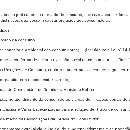
s abusos praticados no mercado de consumo, inclusive a concorrência de
 distintivos, que possam causar prejuízos aos consumidores;
licos;
ercado de consumo.
financeira e ambiental dos consumidores; (Incluído pela Lei nº 14.
nto como forma de evitar a exclusão social do consumidor. (Incluíd
as Relações de Consumo, contará o poder público com os seguintes ins
 e gratuita para o consumidor carente;
fesa do Consumidor, no âmbito do Ministério Público;
izadas no atendimento de consumidores vítimas de infrações penais de
 Causas e Varas Especializadas para a solução de litígios de consum
volvimento das Associações de Defesa do Consumidor.
tratamento extrajudicial e judicial do superendividamento e de prote