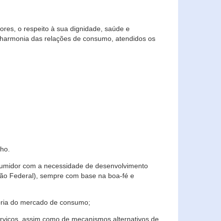
res, o respeito à sua dignidade, saúde e
 harmonia das relações de consumo, atendidos os
ho.
nsumidor com a necessidade de desenvolvimento
ição Federal), sempre com base na boa-fé e
horia do mercado de consumo;
serviços, assim como de mecanismos alternativos de