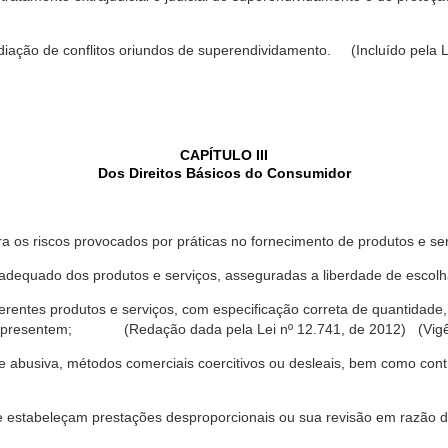
ediação de conflitos oriundos de superendividamento. (Incluído pela L
CAPÍTULO III
Dos Direitos Básicos do Consumidor
a os riscos provocados por práticas no fornecimento de produtos e se
dequado dos produtos e serviços, asseguradas a liberdade de escolha
rentes produtos e serviços, com especificação correta de quantidade, 
ue apresentem; (Redação dada pela Lei nº 12.741, de 2012) (Vigê
 abusiva, métodos comerciais coercitivos ou desleais, bem como contr
e estabeleçam prestações desproporcionais ou sua revisão em razão d