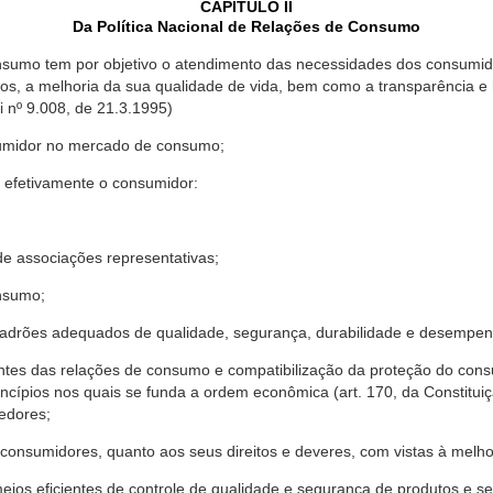
CAPÍTULO II
Da Política Nacional de Relações de Consumo
nsumo tem por objetivo o atendimento das necessidades dos consumido
os, a melhoria da sua qualidade de vida, bem como a transparência e
º 9.008, de 21.3.1995)
sumidor no mercado de consumo;
 efetivamente o consumidor:
 associações representativas;
nsumo;
drões adequados de qualidade, segurança, durabilidade e desempen
antes das relações de consumo e compatibilização da proteção do co
rincípios nos quais se funda a ordem econômica (art. 170, da Constitu
cedores;
consumidores, quanto aos seus direitos e deveres, com vistas à mel
meios eficientes de controle de qualidade e segurança de produtos e 