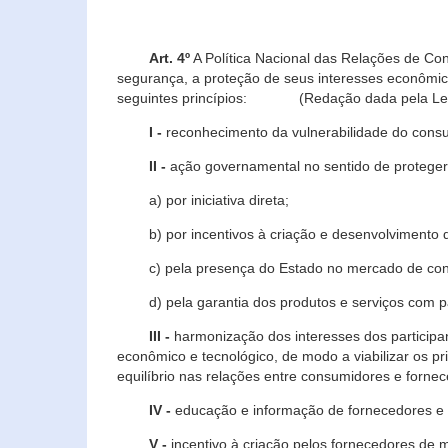
Art. 4º
A Política Nacional das Relações de Co
segurança, a proteção de seus interesses econômic
seguintes princípios: (Redação dada pela Lei n
I -
reconhecimento da vulnerabilidade do con
II -
ação governamental no sentido de proteger
a) por iniciativa direta;
b) por incentivos à criação e desenvolvimento de
c) pela presença do Estado no mercado de co
d) pela garantia dos produtos e serviços com pa
III -
harmonização dos interesses dos particip
econômico e tecnológico, de modo a viabilizar os p
equilíbrio nas relações entre consumidores e forne
IV -
educação e informação de fornecedores e 
V -
incentivo à criação pelos fornecedores de 