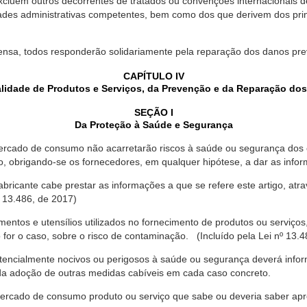
xcluem outros decorrentes de tratados ou convenções internacionais de 
ades administrativas competentes, bem como dos que derivem dos princ
ensa, todos responderão solidariamente pela reparação dos danos pr
CAPÍTULO IV
lidade de Produtos e Serviços, da Prevenção e da Reparação do
SEÇÃO I
Da Proteção à Saúde e Segurança
ercado de consumo não acarretarão riscos à saúde ou segurança dos 
ão, obrigando-se os fornecedores, em qualquer hipótese, a dar as inf
fabricante cabe prestar as informações a que se refere este artigo, a
 13.486, de 2017)
entos e utensílios utilizados no fornecimento de produtos ou serviços
for o caso, sobre o risco de contaminação. (Incluído pela Lei nº 13.4
tencialmente nocivos ou perigosos à saúde ou segurança deverá infor
 da adoção de outras medidas cabíveis em cada caso concreto.
rcado de consumo produto ou serviço que sabe ou deveria saber apres