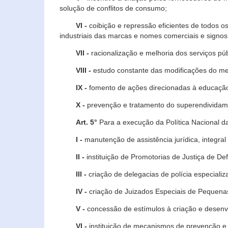
solução de conflitos de consumo;
VI -
coibição e repressão eficientes de todos o
industriais das marcas e nomes comerciais e signos
VII -
racionalização e melhoria dos serviços púb
VIII -
estudo constante das modificações do m
IX -
fomento de ações direcionadas à educação 
X -
prevenção e tratamento do superendividame
Art. 5°
Para a execução da Política Nacional d
I -
manutenção de assistência jurídica, integral
II -
instituição de Promotorias de Justiça de De
III -
criação de delegacias de polícia especial
IV -
criação de Juizados Especiais de Pequenas
V -
concessão de estímulos à criação e desen
VI -
instituição de mecanismos de prevenção e 