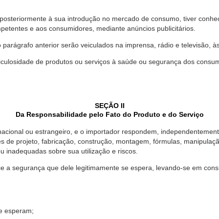
 posteriormente à sua introdução no mercado de consumo, tiver conhe
petentes e aos consumidores, mediante anúncios publicitários.
o parágrafo anterior serão veiculados na imprensa, rádio e televisão, 
ulosidade de produtos ou serviços à saúde ou segurança dos consumido
SEÇÃO II
Da Responsabilidade pelo Fato do Produto e do Serviço
, nacional ou estrangeiro, e o importador respondem, independentemen
s de projeto, fabricação, construção, montagem, fórmulas, manipula
u inadequadas sobre sua utilização e riscos.
 a segurança que dele legitimamente se espera, levando-se em consid
se esperam;