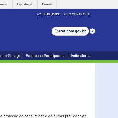
mação
Legislação
Canais
ACESSIBILIDADE
ALTO CONTRASTE
Entrar com
gov.br
re o Serviço
Empresas Participantes
Indicadores
0
a proteção do consumidor e dá outras providências.