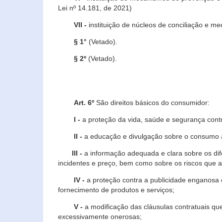
Lei nº 14.181, de 2021)
VII -
instituição de núcleos de conciliação e m
§ 1°
(Vetado).
§ 2º
(Vetado).
Art. 6º
São direitos básicos do consumidor:
I -
a proteção da vida, saúde e segurança contr
II -
a educação e divulgação sobre o consumo a
III -
a informação adequada e clara sobre os dife
incidentes e preço, bem como sobre os riscos q
IV -
a proteção contra a publicidade enganosa e
fornecimento de produtos e serviços;
V -
a modificação das cláusulas contratuais qu
excessivamente onerosas;