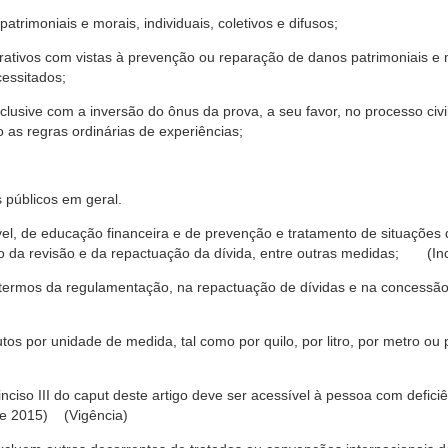
trimoniais e morais, individuais, coletivos e difusos;
rativos com vistas à prevenção ou reparação de danos patrimoniais e mo
cessitados;
nclusive com a inversão do ônus da prova, a seu favor, no processo civil,
 as regras ordinárias de experiências;
 públicos em geral.
ável, de educação financeira e de prevenção e tratamento de situaçõe
o da revisão e da repactuação da dívida, entre outras medidas; (Inc
 termos da regulamentação, na repactuação de dívidas e na concessão
os por unidade de medida, tal como por quilo, por litro, por metro o
nciso III do caput deste artigo deve ser acessível à pessoa com defic
e 2015) (Vigência)