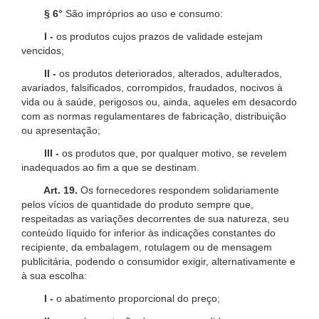
§ 6°
São impróprios ao uso e consumo:
I -
os produtos cujos prazos de validade estejam
vencidos;
II -
os produtos deteriorados, alterados, adulterados,
avariados, falsificados, corrompidos, fraudados, nocivos à
vida ou à saúde, perigosos ou, ainda, aqueles em desacordo
com as normas regulamentares de fabricação, distribuição
ou apresentação;
III -
os produtos que, por qualquer motivo, se revelem
inadequados ao fim a que se destinam.
Art. 19.
Os fornecedores respondem solidariamente
pelos vícios de quantidade do produto sempre que,
respeitadas as variações decorrentes de sua natureza, seu
conteúdo líquido for inferior às indicações constantes do
recipiente, da embalagem, rotulagem ou de mensagem
publicitária, podendo o consumidor exigir, alternativamente e
à sua escolha:
I -
o abatimento proporcional do preço;