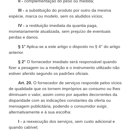
II -
complementação do peso ou medida;
III -
a substituição do produto por outro da mesma
espécie, marca ou modelo, sem os aludidos vícios;
IV -
a restituição imediata da quantia paga,
monetariamente atualizada, sem prejuízo de eventuais
perdas e danos.
§ 1°
Aplica-se a este artigo o disposto no § 4° do artigo
anterior.
§ 2°
O fornecedor imediato será responsável quando
fizer a pesagem ou a medição e o instrumento utilizado não
estiver aferido segundo os padrões oficiais.
Art. 20.
O fornecedor de serviços responde pelos vícios
de qualidade que os tornem impróprios ao consumo ou lhes
diminuam o valor, assim como por aqueles decorrentes da
disparidade com as indicações constantes da oferta ou
mensagem publicitária, podendo o consumidor exigir,
alternativamente e à sua escolha:
I -
a reexecução dos serviços, sem custo adicional e
quando cabível;