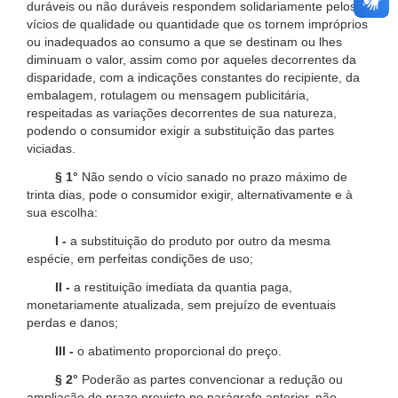
duráveis ou não duráveis respondem solidariamente pelos
vícios de qualidade ou quantidade que os tornem impróprios
ou inadequados ao consumo a que se destinam ou lhes
diminuam o valor, assim como por aqueles decorrentes da
disparidade, com a indicações constantes do recipiente, da
embalagem, rotulagem ou mensagem publicitária,
respeitadas as variações decorrentes de sua natureza,
podendo o consumidor exigir a substituição das partes
viciadas.
§ 1°
Não sendo o vício sanado no prazo máximo de
trinta dias, pode o consumidor exigir, alternativamente e à
sua escolha:
I -
a substituição do produto por outro da mesma
espécie, em perfeitas condições de uso;
II -
a restituição imediata da quantia paga,
monetariamente atualizada, sem prejuízo de eventuais
perdas e danos;
III -
o abatimento proporcional do preço.
§ 2°
Poderão as partes convencionar a redução ou
ampliação do prazo previsto no parágrafo anterior, não