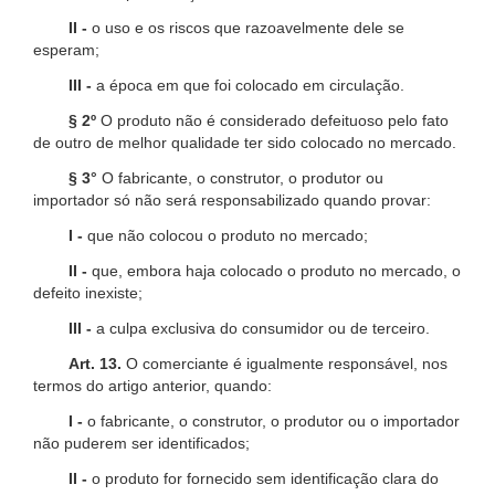
II -
o uso e os riscos que razoavelmente dele se
esperam;
III -
a época em que foi colocado em circulação.
§ 2º
O produto não é considerado defeituoso pelo fato
de outro de melhor qualidade ter sido colocado no mercado.
§ 3°
O fabricante, o construtor, o produtor ou
importador só não será responsabilizado quando provar:
I -
que não colocou o produto no mercado;
II -
que, embora haja colocado o produto no mercado, o
defeito inexiste;
III -
a culpa exclusiva do consumidor ou de terceiro.
Art. 13.
O comerciante é igualmente responsável, nos
termos do artigo anterior, quando:
I -
o fabricante, o construtor, o produtor ou o importador
não puderem ser identificados;
II -
o produto for fornecido sem identificação clara do