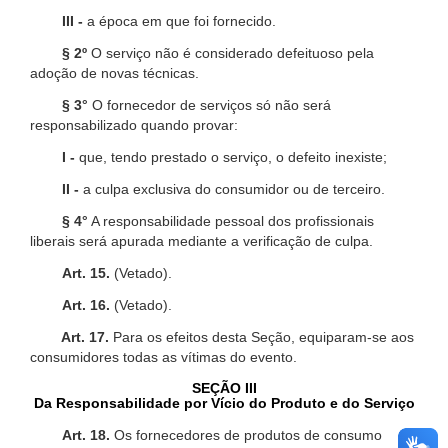
III -
a época em que foi fornecido.
§ 2º
O serviço não é considerado defeituoso pela
adoção de novas técnicas.
§ 3°
O fornecedor de serviços só não será
responsabilizado quando provar:
I -
que, tendo prestado o serviço, o defeito inexiste;
II -
a culpa exclusiva do consumidor ou de terceiro.
§ 4°
A responsabilidade pessoal dos profissionais
liberais será apurada mediante a verificação de culpa.
Art. 15.
(Vetado).
Art. 16.
(Vetado).
Art. 17.
Para os efeitos desta Seção, equiparam-se aos
consumidores todas as vítimas do evento.
SEÇÃO III
Da Responsabilidade por Vício do Produto e do Serviço
Art. 18.
Os fornecedores de produtos de consumo