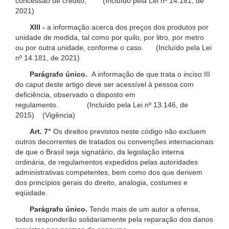
concessão de crédito; (Incluído pela Lei nº 14.181, de
2021)
XIII -
a informação acerca dos preços dos produtos por
unidade de medida, tal como por quilo, por litro, por metro
ou por outra unidade, conforme o caso. (Incluído pela Lei
nº 14.181, de 2021)
Parágrafo único.
A informação de que trata o inciso III
do caput deste artigo deve ser acessível à pessoa com
deficiência, observado o disposto em
regulamento. (Incluído pela Lei nº 13.146, de
2015) (Vigência)
Art. 7°
Os direitos previstos neste código não excluem
outros decorrentes de tratados ou convenções internacionais
de que o Brasil seja signatário, da legislação interna
ordinária, de regulamentos expedidos pelas autoridades
administrativas competentes, bem como dos que derivem
dos princípios gerais do direito, analogia, costumes e
eqüidade.
Parágrafo único.
Tendo mais de um autor a ofensa,
todos responderão solidariamente pela reparação dos danos