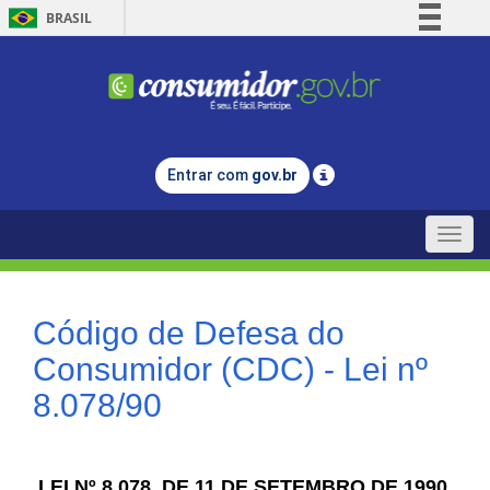
BRASIL
Simplifique!
Comunica BR
Participe
Acesso à informação
Entrar com
gov.br
Legislação
Canais
Toggle
naviga
Código de Defesa do
Consumidor (CDC) - Lei nº
8.078/90
LEI Nº 8.078, DE 11 DE SETEMBRO DE 1990.