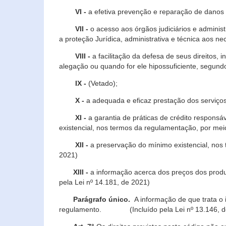
VI -
a efetiva prevenção e reparação de danos pa
VII -
o acesso aos órgãos judiciários e administ
a proteção Jurídica, administrativa e técnica aos ne
VIII -
a facilitação da defesa de seus direitos, i
alegação ou quando for ele hipossuficiente, segundo
IX -
(Vetado);
X -
a adequada e eficaz prestação dos serviços
XI -
a garantia de práticas de crédito respons
existencial, nos termos da regulamentação, por mei
XII -
a preservação do mínimo existencial, nos
2021)
XIII -
a informação acerca dos preços dos produt
pela Lei nº 14.181, de 2021)
Parágrafo único.
A informação de que trata o i
regulamento. (Incluído pela Lei nº 13.146, d