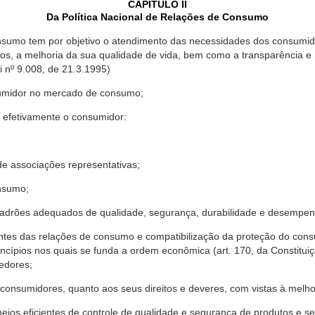
CAPÍTULO II
Da Política Nacional de Relações de Consumo
nsumo tem por objetivo o atendimento das necessidades dos consumido
os, a melhoria da sua qualidade de vida, bem como a transparência e
º 9.008, de 21.3.1995)
sumidor no mercado de consumo;
 efetivamente o consumidor:
 associações representativas;
nsumo;
drões adequados de qualidade, segurança, durabilidade e desempen
antes das relações de consumo e compatibilização da proteção do co
rincípios nos quais se funda a ordem econômica (art. 170, da Constitu
cedores;
consumidores, quanto aos seus direitos e deveres, com vistas à mel
meios eficientes de controle de qualidade e segurança de produtos e 