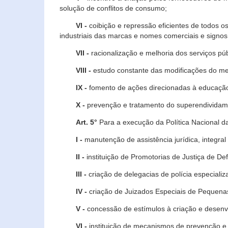
solução de conflitos de consumo;
VI -
coibição e repressão eficientes de todos o
industriais das marcas e nomes comerciais e signos
VII -
racionalização e melhoria dos serviços púb
VIII -
estudo constante das modificações do m
IX -
fomento de ações direcionadas à educação 
X -
prevenção e tratamento do superendividame
Art. 5°
Para a execução da Política Nacional d
I -
manutenção de assistência jurídica, integral
II -
instituição de Promotorias de Justiça de De
III -
criação de delegacias de polícia especial
IV -
criação de Juizados Especiais de Pequenas
V -
concessão de estímulos à criação e desen
VI -
instituição de mecanismos de prevenção e 