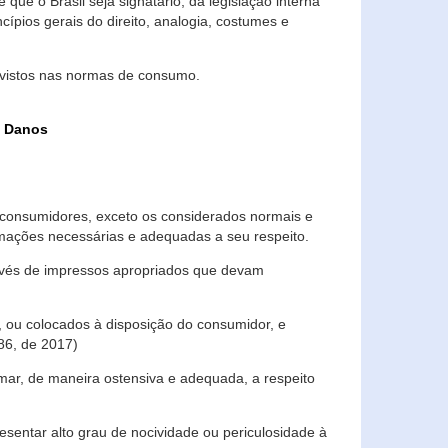
que o Brasil seja signatário, da legislação interna
ípios gerais do direito, analogia, costumes e
evistos nas normas de consumo.
s Danos
consumidores, exceto os considerados normais e
ormações necessárias e adequadas a seu respeito.
través de impressos apropriados que devam
, ou colocados à disposição do consumidor, e
86, de 2017)
mar, de maneira ostensiva e adequada, a respeito
entar alto grau de nocividade ou periculosidade à