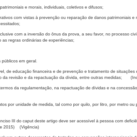
trimoniais e morais, individuais, coletivos e difusos;
rativos com vistas à prevenção ou reparação de danos patrimoniais e mo
cessitados;
nclusive com a inversão do ônus da prova, a seu favor, no processo civil,
 as regras ordinárias de experiências;
 públicos em geral.
ável, de educação financeira e de prevenção e tratamento de situaçõe
o da revisão e da repactuação da dívida, entre outras medidas; (Inc
 termos da regulamentação, na repactuação de dívidas e na concessão
os por unidade de medida, tal como por quilo, por litro, por metro o
nciso III do caput deste artigo deve ser acessível à pessoa com defic
e 2015) (Vigência)