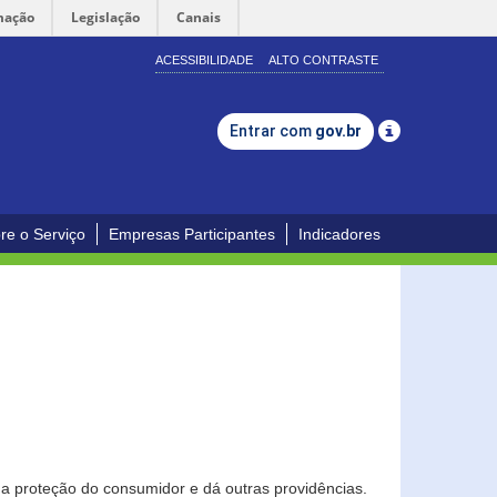
mação
Legislação
Canais
ACESSIBILIDADE
ALTO CONTRASTE
Entrar com
gov.br
re o Serviço
Empresas Participantes
Indicadores
0
a proteção do consumidor e dá outras providências.