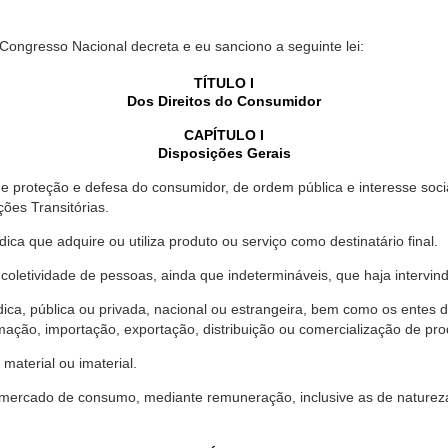
 Congresso Nacional decreta e eu sanciono a seguinte lei:
TÍTULO I
Dos Direitos do Consumidor
CAPÍTULO I
Disposições Gerais
proteção e defesa do consumidor, de ordem pública e interesse social,
ções Transitórias.
ica que adquire ou utiliza produto ou serviço como destinatário final.
oletividade de pessoas, ainda que indetermináveis, que haja intervi
dica, pública ou privada, nacional ou estrangeira, bem como os entes
ação, importação, exportação, distribuição ou comercialização de pro
material ou imaterial.
mercado de consumo, mediante remuneração, inclusive as de natureza ba