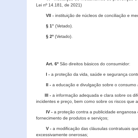
Lei nº 14.181, de 2021)
VII -
instituição de núcleos de conciliação e m
§ 1°
(Vetado).
§ 2º
(Vetado).
Art. 6º
São direitos básicos do consumidor:
I -
a proteção da vida, saúde e segurança contr
II -
a educação e divulgação sobre o consumo a
III -
a informação adequada e clara sobre os dife
incidentes e preço, bem como sobre os riscos q
IV -
a proteção contra a publicidade enganosa e
fornecimento de produtos e serviços;
V -
a modificação das cláusulas contratuais qu
excessivamente onerosas;