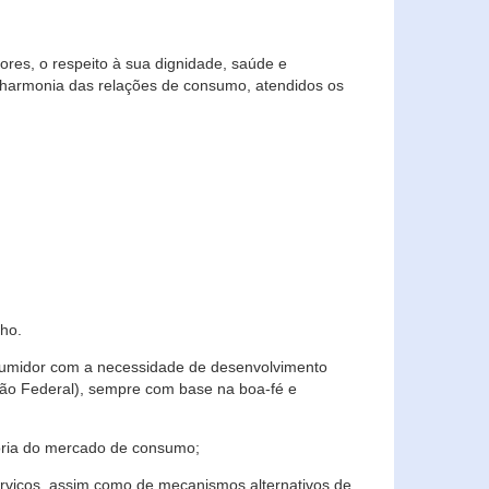
res, o respeito à sua dignidade, saúde e
 harmonia das relações de consumo, atendidos os
ho.
nsumidor com a necessidade de desenvolvimento
ição Federal), sempre com base na boa-fé e
horia do mercado de consumo;
serviços, assim como de mecanismos alternativos de