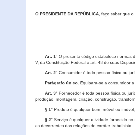
O PRESIDENTE DA REPÚBLICA
, faço saber que o
Art. 1°
O presente código estabelece normas de 
V, da Constituição Federal e art. 48 de suas Disposi
Art. 2°
Consumidor é toda pessoa física ou juríd
Parágrafo único.
Equipara-se a consumidor a c
Art. 3°
Fornecedor é toda pessoa física ou jurí
produção, montagem, criação, construção, transform
§ 1°
Produto é qualquer bem, móvel ou imóvel, 
§ 2°
Serviço é qualquer atividade fornecida no 
as decorrentes das relações de caráter trabalhista.