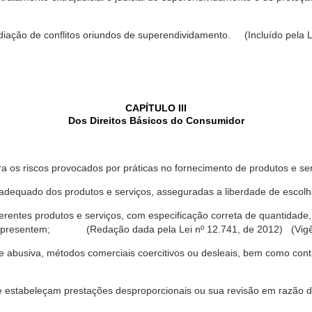
ediação de conflitos oriundos de superendividamento. (Incluído pela L
CAPÍTULO III
Dos Direitos Básicos do Consumidor
a os riscos provocados por práticas no fornecimento de produtos e se
dequado dos produtos e serviços, asseguradas a liberdade de escolha
rentes produtos e serviços, com especificação correta de quantidade, 
ue apresentem; (Redação dada pela Lei nº 12.741, de 2012) (Vigê
 abusiva, métodos comerciais coercitivos ou desleais, bem como contr
e estabeleçam prestações desproporcionais ou sua revisão em razão d