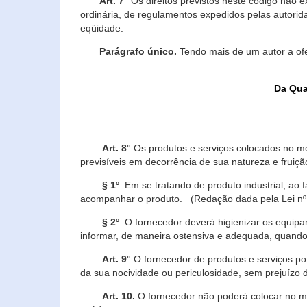
Art. 7°
Os direitos previstos neste código não e
ordinária, de regulamentos expedidos pelas autorid
eqüidade.
Parágrafo único.
Tendo mais de um autor a of
Da Qua
Art. 8°
Os produtos e serviços colocados no m
previsíveis em decorrência de sua natureza e fruiç
§ 1º
Em se tratando de produto industrial, ao 
acompanhar o produto. (Redação dada pela Lei nº
§ 2º
O fornecedor deverá higienizar os equipam
informar, de maneira ostensiva e adequada, quando 
Art. 9°
O fornecedor de produtos e serviços po
da sua nocividade ou periculosidade, sem prejuízo
Art. 10.
O fornecedor não poderá colocar no me