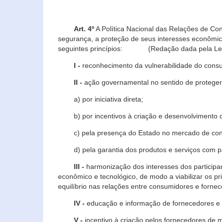
Art. 4º
A Política Nacional das Relações de Co
segurança, a proteção de seus interesses econômic
seguintes princípios: (Redação dada pela Lei n
I -
reconhecimento da vulnerabilidade do con
II -
ação governamental no sentido de proteger
a) por iniciativa direta;
b) por incentivos à criação e desenvolvimento de
c) pela presença do Estado no mercado de co
d) pela garantia dos produtos e serviços com pa
III -
harmonização dos interesses dos particip
econômico e tecnológico, de modo a viabilizar os p
equilíbrio nas relações entre consumidores e forne
IV -
educação e informação de fornecedores e 
V -
incentivo à criação pelos fornecedores de 