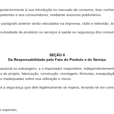
 posteriormente à sua introdução no mercado de consumo, tiver conhe
petentes e aos consumidores, mediante anúncios publicitários.
o parágrafo anterior serão veiculados na imprensa, rádio e televisão, 
ulosidade de produtos ou serviços à saúde ou segurança dos consumido
SEÇÃO II
Da Responsabilidade pelo Fato do Produto e do Serviço
, nacional ou estrangeiro, e o importador respondem, independentemen
s de projeto, fabricação, construção, montagem, fórmulas, manipula
u inadequadas sobre sua utilização e riscos.
 a segurança que dele legitimamente se espera, levando-se em consid
se esperam;