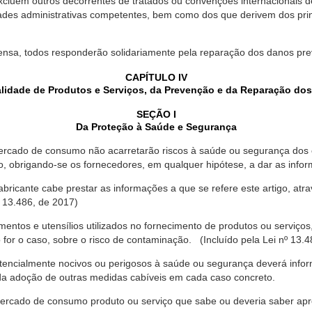
xcluem outros decorrentes de tratados ou convenções internacionais de 
ades administrativas competentes, bem como dos que derivem dos princ
ensa, todos responderão solidariamente pela reparação dos danos pr
CAPÍTULO IV
lidade de Produtos e Serviços, da Prevenção e da Reparação do
SEÇÃO I
Da Proteção à Saúde e Segurança
ercado de consumo não acarretarão riscos à saúde ou segurança dos 
ão, obrigando-se os fornecedores, em qualquer hipótese, a dar as inf
fabricante cabe prestar as informações a que se refere este artigo, a
 13.486, de 2017)
entos e utensílios utilizados no fornecimento de produtos ou serviços
for o caso, sobre o risco de contaminação. (Incluído pela Lei nº 13.4
tencialmente nocivos ou perigosos à saúde ou segurança deverá infor
 da adoção de outras medidas cabíveis em cada caso concreto.
rcado de consumo produto ou serviço que sabe ou deveria saber apres