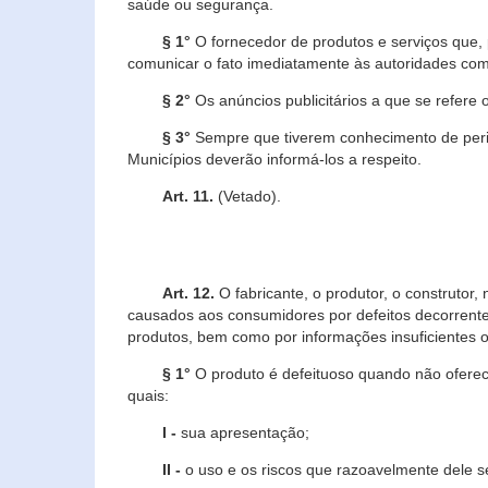
saúde ou segurança.
§ 1°
O fornecedor de produtos e serviços que,
comunicar o fato imediatamente às autoridades com
§ 2°
Os anúncios publicitários a que se refere 
§ 3°
Sempre que tiverem conhecimento de peric
Municípios deverão informá-los a respeito.
Art. 11.
(Vetado).
Art. 12.
O fabricante, o produtor, o construtor
causados aos consumidores por defeitos decorrente
produtos, bem como por informações insuficientes o
§ 1°
O produto é defeituoso quando não oferece
quais:
I -
sua apresentação;
II -
o uso e os riscos que razoavelmente dele 