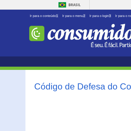
BRASIL
Ir para o conteúdo
1
Ir para o menu
2
Ir para o login
3
Ir para o r
Código de Defesa do Co