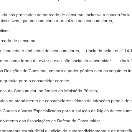
s abusos praticados no mercado de consumo, inclusive a concorrência de
 distintivos, que possam causar prejuízos aos consumidores;
licos;
ercado de consumo.
financeira e ambiental dos consumidores; (Incluído pela Lei nº 14.
nto como forma de evitar a exclusão social do consumidor. (Incluíd
as Relações de Consumo, contará o poder público com os seguintes ins
 e gratuita para o consumidor carente;
fesa do Consumidor, no âmbito do Ministério Público;
izadas no atendimento de consumidores vítimas de infrações penais de
 Causas e Varas Especializadas para a solução de litígios de consum
volvimento das Associações de Defesa do Consumidor.
tratamento extrajudicial e judicial do superendividamento e de prote