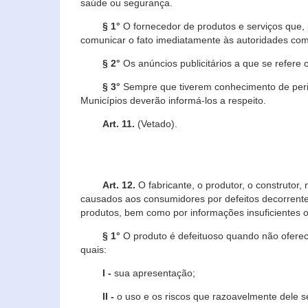
saúde ou segurança.
§ 1°
O fornecedor de produtos e serviços que,
comunicar o fato imediatamente às autoridades com
§ 2°
Os anúncios publicitários a que se refere 
§ 3°
Sempre que tiverem conhecimento de peric
Municípios deverão informá-los a respeito.
Art. 11.
(Vetado).
Art. 12.
O fabricante, o produtor, o construtor
causados aos consumidores por defeitos decorrente
produtos, bem como por informações insuficientes o
§ 1°
O produto é defeituoso quando não oferece
quais:
I -
sua apresentação;
II -
o uso e os riscos que razoavelmente dele 