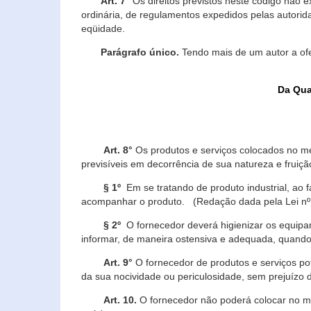
Art. 7°
Os direitos previstos neste código não e
ordinária, de regulamentos expedidos pelas autorid
eqüidade.
Parágrafo único.
Tendo mais de um autor a of
Da Qua
Art. 8°
Os produtos e serviços colocados no m
previsíveis em decorrência de sua natureza e fruiç
§ 1º
Em se tratando de produto industrial, ao 
acompanhar o produto. (Redação dada pela Lei nº
§ 2º
O fornecedor deverá higienizar os equipam
informar, de maneira ostensiva e adequada, quando 
Art. 9°
O fornecedor de produtos e serviços po
da sua nocividade ou periculosidade, sem prejuízo
Art. 10.
O fornecedor não poderá colocar no me