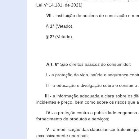
Lei nº 14.181, de 2021)
VII -
instituição de núcleos de conciliação e m
§ 1°
(Vetado).
§ 2º
(Vetado).
Art. 6º
São direitos básicos do consumidor:
I -
a proteção da vida, saúde e segurança contr
II -
a educação e divulgação sobre o consumo a
III -
a informação adequada e clara sobre os dife
incidentes e preço, bem como sobre os riscos q
IV -
a proteção contra a publicidade enganosa e
fornecimento de produtos e serviços;
V -
a modificação das cláusulas contratuais qu
excessivamente onerosas;