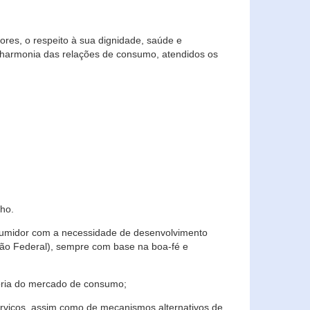
res, o respeito à sua dignidade, saúde e
 harmonia das relações de consumo, atendidos os
ho.
nsumidor com a necessidade de desenvolvimento
ição Federal), sempre com base na boa-fé e
horia do mercado de consumo;
serviços, assim como de mecanismos alternativos de