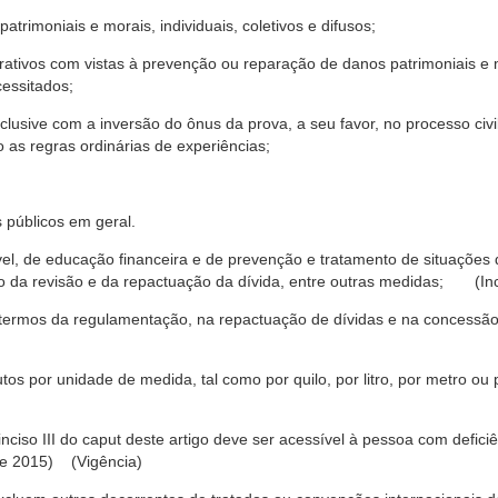
trimoniais e morais, individuais, coletivos e difusos;
rativos com vistas à prevenção ou reparação de danos patrimoniais e mo
cessitados;
nclusive com a inversão do ônus da prova, a seu favor, no processo civil,
 as regras ordinárias de experiências;
 públicos em geral.
ável, de educação financeira e de prevenção e tratamento de situaçõe
o da revisão e da repactuação da dívida, entre outras medidas; (Inc
 termos da regulamentação, na repactuação de dívidas e na concessão
os por unidade de medida, tal como por quilo, por litro, por metro o
nciso III do caput deste artigo deve ser acessível à pessoa com defic
e 2015) (Vigência)