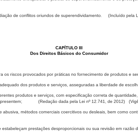
ediação de conflitos oriundos de superendividamento. (Incluído pela L
CAPÍTULO III
Dos Direitos Básicos do Consumidor
a os riscos provocados por práticas no fornecimento de produtos e se
dequado dos produtos e serviços, asseguradas a liberdade de escolha
rentes produtos e serviços, com especificação correta de quantidade, 
ue apresentem; (Redação dada pela Lei nº 12.741, de 2012) (Vigê
 abusiva, métodos comerciais coercitivos ou desleais, bem como contr
e estabeleçam prestações desproporcionais ou sua revisão em razão d