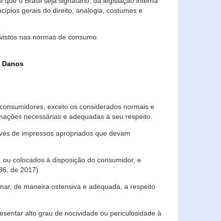
que o Brasil seja signatário, da legislação interna
ípios gerais do direito, analogia, costumes e
evistos nas normas de consumo.
s Danos
consumidores, exceto os considerados normais e
ormações necessárias e adequadas a seu respeito.
través de impressos apropriados que devam
, ou colocados à disposição do consumidor, e
86, de 2017)
mar, de maneira ostensiva e adequada, a respeito
entar alto grau de nocividade ou periculosidade à