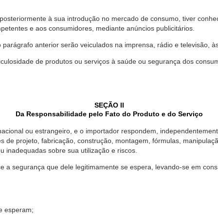
 posteriormente à sua introdução no mercado de consumo, tiver conhe
petentes e aos consumidores, mediante anúncios publicitários.
o parágrafo anterior serão veiculados na imprensa, rádio e televisão, 
ulosidade de produtos ou serviços à saúde ou segurança dos consumido
SEÇÃO II
Da Responsabilidade pelo Fato do Produto e do Serviço
, nacional ou estrangeiro, e o importador respondem, independentemen
s de projeto, fabricação, construção, montagem, fórmulas, manipula
u inadequadas sobre sua utilização e riscos.
 a segurança que dele legitimamente se espera, levando-se em consid
se esperam;