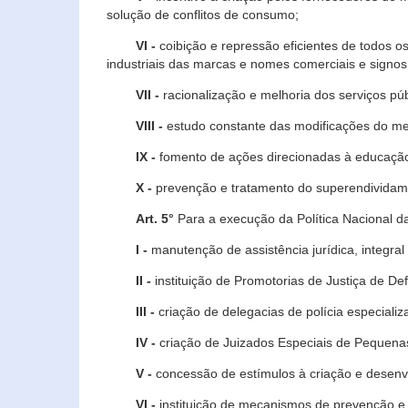
solução de conflitos de consumo;
VI -
coibição e repressão eficientes de todos o
industriais das marcas e nomes comerciais e signos
VII -
racionalização e melhoria dos serviços púb
VIII -
estudo constante das modificações do m
IX -
fomento de ações direcionadas à educação 
X -
prevenção e tratamento do superendividame
Art. 5°
Para a execução da Política Nacional d
I -
manutenção de assistência jurídica, integral
II -
instituição de Promotorias de Justiça de De
III -
criação de delegacias de polícia especial
IV -
criação de Juizados Especiais de Pequenas
V -
concessão de estímulos à criação e desen
VI -
instituição de mecanismos de prevenção e 