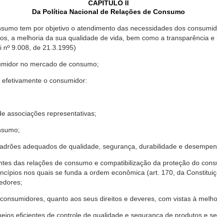
CAPÍTULO II
Da Política Nacional de Relações de Consumo
nsumo tem por objetivo o atendimento das necessidades dos consumido
os, a melhoria da sua qualidade de vida, bem como a transparência e
º 9.008, de 21.3.1995)
sumidor no mercado de consumo;
 efetivamente o consumidor:
 associações representativas;
nsumo;
drões adequados de qualidade, segurança, durabilidade e desempen
antes das relações de consumo e compatibilização da proteção do co
rincípios nos quais se funda a ordem econômica (art. 170, da Constitu
cedores;
consumidores, quanto aos seus direitos e deveres, com vistas à mel
meios eficientes de controle de qualidade e segurança de produtos e 