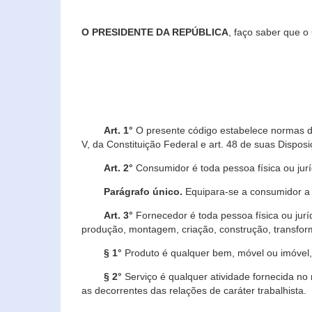
O PRESIDENTE DA REPÚBLICA
, faço saber que o
Art. 1°
O presente código estabelece normas de 
V, da Constituição Federal e art. 48 de suas Disposi
Art. 2°
Consumidor é toda pessoa física ou juríd
Parágrafo único.
Equipara-se a consumidor a c
Art. 3°
Fornecedor é toda pessoa física ou jurí
produção, montagem, criação, construção, transform
§ 1°
Produto é qualquer bem, móvel ou imóvel, 
§ 2°
Serviço é qualquer atividade fornecida no 
as decorrentes das relações de caráter trabalhista.