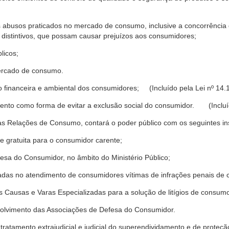
s abusos praticados no mercado de consumo, inclusive a concorrência de
 distintivos, que possam causar prejuízos aos consumidores;
licos;
ercado de consumo.
financeira e ambiental dos consumidores; (Incluído pela Lei nº 14.
nto como forma de evitar a exclusão social do consumidor. (Incluíd
as Relações de Consumo, contará o poder público com os seguintes ins
 e gratuita para o consumidor carente;
fesa do Consumidor, no âmbito do Ministério Público;
izadas no atendimento de consumidores vítimas de infrações penais de
 Causas e Varas Especializadas para a solução de litígios de consum
volvimento das Associações de Defesa do Consumidor.
tratamento extrajudicial e judicial do superendividamento e de prote