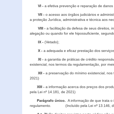
VI -
a efetiva prevenção e reparação de danos pa
VII -
o acesso aos órgãos judiciários e administ
a proteção Jurídica, administrativa e técnica aos ne
VIII -
a facilitação da defesa de seus direitos, i
alegação ou quando for ele hipossuficiente, segundo
IX -
(Vetado);
X -
a adequada e eficaz prestação dos serviços
XI -
a garantia de práticas de crédito respons
existencial, nos termos da regulamentação, por mei
XII -
a preservação do mínimo existencial, nos
2021)
XIII -
a informação acerca dos preços dos produt
pela Lei nº 14.181, de 2021)
Parágrafo único.
A informação de que trata o i
regulamento. (Incluído pela Lei nº 13.146, d