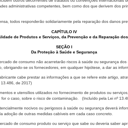
xcluem outros decorrentes de tratados ou convenções internacionais de 
ades administrativas competentes, bem como dos que derivem dos princ
ensa, todos responderão solidariamente pela reparação dos danos pr
CAPÍTULO IV
lidade de Produtos e Serviços, da Prevenção e da Reparação do
SEÇÃO I
Da Proteção à Saúde e Segurança
ercado de consumo não acarretarão riscos à saúde ou segurança dos 
ão, obrigando-se os fornecedores, em qualquer hipótese, a dar as inf
fabricante cabe prestar as informações a que se refere este artigo, a
 13.486, de 2017)
entos e utensílios utilizados no fornecimento de produtos ou serviços
for o caso, sobre o risco de contaminação. (Incluído pela Lei nº 13.4
tencialmente nocivos ou perigosos à saúde ou segurança deverá infor
 da adoção de outras medidas cabíveis em cada caso concreto.
rcado de consumo produto ou serviço que sabe ou deveria saber apres