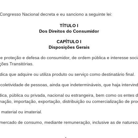
 Congresso Nacional decreta e eu sanciono a seguinte lei:
TÍTULO I
Dos Direitos do Consumidor
CAPÍTULO I
Disposições Gerais
proteção e defesa do consumidor, de ordem pública e interesse social,
ções Transitórias.
ica que adquire ou utiliza produto ou serviço como destinatário final.
oletividade de pessoas, ainda que indetermináveis, que haja intervi
dica, pública ou privada, nacional ou estrangeira, bem como os entes
ação, importação, exportação, distribuição ou comercialização de pro
material ou imaterial.
mercado de consumo, mediante remuneração, inclusive as de natureza ba