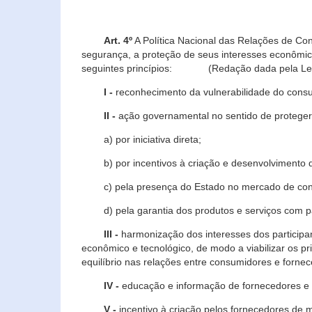
Art. 4º
A Política Nacional das Relações de Co
segurança, a proteção de seus interesses econômic
seguintes princípios: (Redação dada pela Lei n
I -
reconhecimento da vulnerabilidade do con
II -
ação governamental no sentido de proteger
a) por iniciativa direta;
b) por incentivos à criação e desenvolvimento de
c) pela presença do Estado no mercado de co
d) pela garantia dos produtos e serviços com pa
III -
harmonização dos interesses dos particip
econômico e tecnológico, de modo a viabilizar os p
equilíbrio nas relações entre consumidores e forne
IV -
educação e informação de fornecedores e 
V -
incentivo à criação pelos fornecedores de 