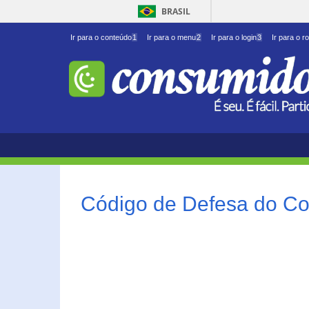
BRASIL
Ir para o conteúdo
1
Ir para o menu
2
Ir para o login
3
Ir para o r
Código de Defesa do Co