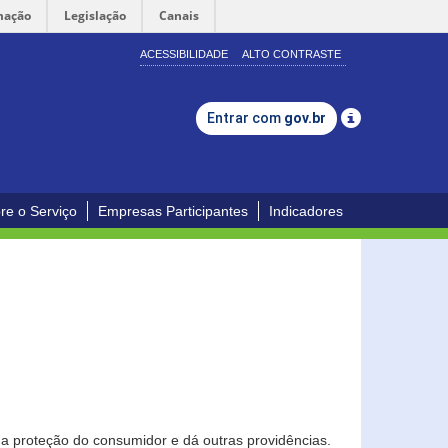
mação
Legislação
Canais
ACESSIBILIDADE
ALTO CONTRASTE
Entrar com
gov.br
re o Serviço
Empresas Participantes
Indicadores
0
a proteção do consumidor e dá outras providências.