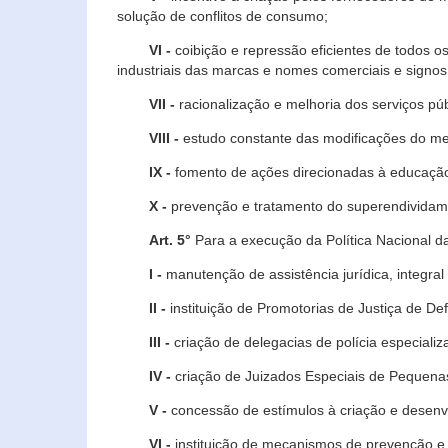
solução de conflitos de consumo;
VI -
coibição e repressão eficientes de todos o
industriais das marcas e nomes comerciais e signos
VII -
racionalização e melhoria dos serviços púb
VIII -
estudo constante das modificações do m
IX -
fomento de ações direcionadas à educação 
X -
prevenção e tratamento do superendividame
Art. 5°
Para a execução da Política Nacional d
I -
manutenção de assistência jurídica, integral
II -
instituição de Promotorias de Justiça de De
III -
criação de delegacias de polícia especial
IV -
criação de Juizados Especiais de Pequenas
V -
concessão de estímulos à criação e desen
VI -
instituição de mecanismos de prevenção e 