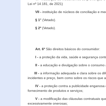
Lei nº 14.181, de 2021)
VII -
instituição de núcleos de conciliação e m
§ 1°
(Vetado).
§ 2º
(Vetado).
Art. 6º
São direitos básicos do consumidor:
I -
a proteção da vida, saúde e segurança contr
II -
a educação e divulgação sobre o consumo a
III -
a informação adequada e clara sobre os dife
incidentes e preço, bem como sobre os riscos q
IV -
a proteção contra a publicidade enganosa e
fornecimento de produtos e serviços;
V -
a modificação das cláusulas contratuais qu
excessivamente onerosas;