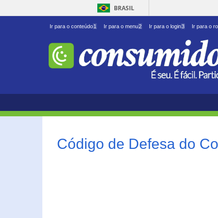
BRASIL
Ir para o conteúdo
1
Ir para o menu
2
Ir para o login
3
Ir para o r
Código de Defesa do Co