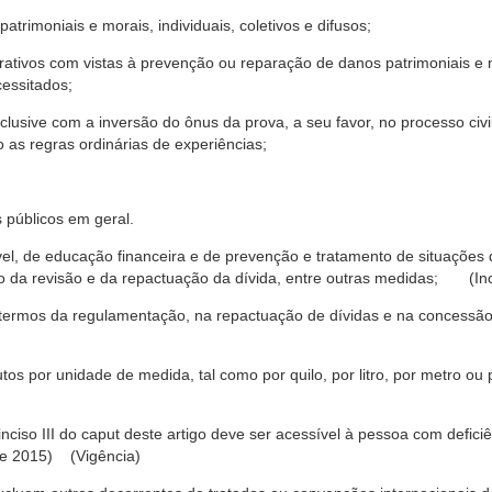
trimoniais e morais, individuais, coletivos e difusos;
rativos com vistas à prevenção ou reparação de danos patrimoniais e mo
cessitados;
nclusive com a inversão do ônus da prova, a seu favor, no processo civil,
 as regras ordinárias de experiências;
 públicos em geral.
ável, de educação financeira e de prevenção e tratamento de situaçõe
o da revisão e da repactuação da dívida, entre outras medidas; (Inc
 termos da regulamentação, na repactuação de dívidas e na concessão
os por unidade de medida, tal como por quilo, por litro, por metro o
nciso III do caput deste artigo deve ser acessível à pessoa com defic
e 2015) (Vigência)