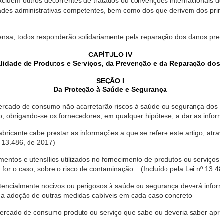
xcluem outros decorrentes de tratados ou convenções internacionais de 
ades administrativas competentes, bem como dos que derivem dos princ
ensa, todos responderão solidariamente pela reparação dos danos pr
CAPÍTULO IV
lidade de Produtos e Serviços, da Prevenção e da Reparação do
SEÇÃO I
Da Proteção à Saúde e Segurança
ercado de consumo não acarretarão riscos à saúde ou segurança dos 
ão, obrigando-se os fornecedores, em qualquer hipótese, a dar as inf
fabricante cabe prestar as informações a que se refere este artigo, a
 13.486, de 2017)
entos e utensílios utilizados no fornecimento de produtos ou serviços
for o caso, sobre o risco de contaminação. (Incluído pela Lei nº 13.4
tencialmente nocivos ou perigosos à saúde ou segurança deverá infor
 da adoção de outras medidas cabíveis em cada caso concreto.
rcado de consumo produto ou serviço que sabe ou deveria saber apres