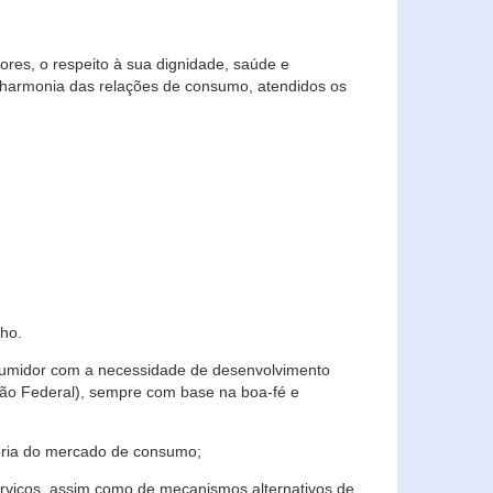
res, o respeito à sua dignidade, saúde e
 harmonia das relações de consumo, atendidos os
ho.
nsumidor com a necessidade de desenvolvimento
ição Federal), sempre com base na boa-fé e
horia do mercado de consumo;
serviços, assim como de mecanismos alternativos de