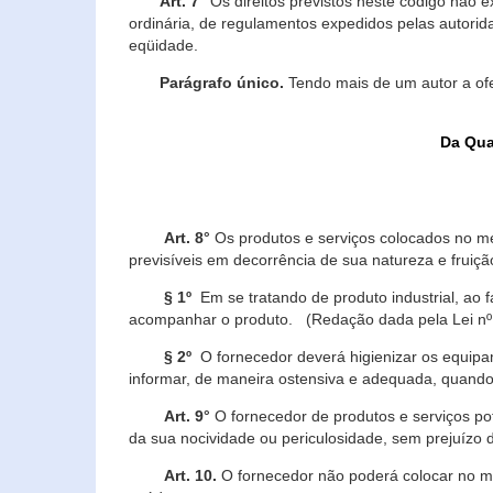
Art. 7°
Os direitos previstos neste código não e
ordinária, de regulamentos expedidos pelas autorid
eqüidade.
Parágrafo único.
Tendo mais de um autor a of
Da Qua
Art. 8°
Os produtos e serviços colocados no m
previsíveis em decorrência de sua natureza e fruiç
§ 1º
Em se tratando de produto industrial, ao 
acompanhar o produto. (Redação dada pela Lei nº
§ 2º
O fornecedor deverá higienizar os equipam
informar, de maneira ostensiva e adequada, quando 
Art. 9°
O fornecedor de produtos e serviços po
da sua nocividade ou periculosidade, sem prejuízo
Art. 10.
O fornecedor não poderá colocar no me