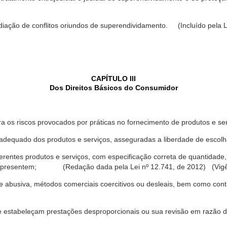
ediação de conflitos oriundos de superendividamento. (Incluído pela L
CAPÍTULO III
Dos Direitos Básicos do Consumidor
a os riscos provocados por práticas no fornecimento de produtos e se
dequado dos produtos e serviços, asseguradas a liberdade de escolha
rentes produtos e serviços, com especificação correta de quantidade, 
ue apresentem; (Redação dada pela Lei nº 12.741, de 2012) (Vigê
 abusiva, métodos comerciais coercitivos ou desleais, bem como contr
e estabeleçam prestações desproporcionais ou sua revisão em razão d