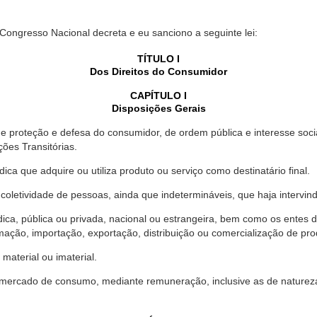
 Congresso Nacional decreta e eu sanciono a seguinte lei:
TÍTULO I
Dos Direitos do Consumidor
CAPÍTULO I
Disposições Gerais
proteção e defesa do consumidor, de ordem pública e interesse social,
ções Transitórias.
ica que adquire ou utiliza produto ou serviço como destinatário final.
oletividade de pessoas, ainda que indetermináveis, que haja intervi
dica, pública ou privada, nacional ou estrangeira, bem como os entes
ação, importação, exportação, distribuição ou comercialização de pro
material ou imaterial.
mercado de consumo, mediante remuneração, inclusive as de natureza ba