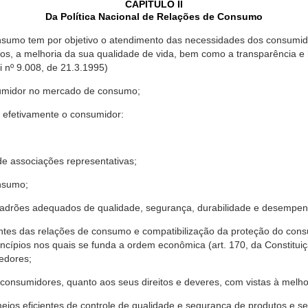
CAPÍTULO II
Da Política Nacional de Relações de Consumo
nsumo tem por objetivo o atendimento das necessidades dos consumido
os, a melhoria da sua qualidade de vida, bem como a transparência e
º 9.008, de 21.3.1995)
sumidor no mercado de consumo;
 efetivamente o consumidor:
 associações representativas;
nsumo;
drões adequados de qualidade, segurança, durabilidade e desempen
antes das relações de consumo e compatibilização da proteção do co
rincípios nos quais se funda a ordem econômica (art. 170, da Constitu
cedores;
consumidores, quanto aos seus direitos e deveres, com vistas à mel
meios eficientes de controle de qualidade e segurança de produtos e 