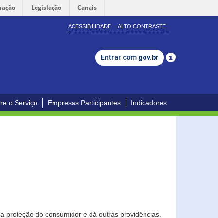
mação
Legislação
Canais
ACESSIBILIDADE
ALTO CONTRASTE
Entrar com
gov.br
re o Serviço
Empresas Participantes
Indicadores
0
a proteção do consumidor e dá outras providências.