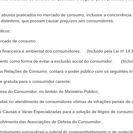
s abusos praticados no mercado de consumo, inclusive a concorrência de
 distintivos, que possam causar prejuízos aos consumidores;
licos;
ercado de consumo.
financeira e ambiental dos consumidores; (Incluído pela Lei nº 14.
nto como forma de evitar a exclusão social do consumidor. (Incluíd
as Relações de Consumo, contará o poder público com os seguintes ins
 e gratuita para o consumidor carente;
fesa do Consumidor, no âmbito do Ministério Público;
izadas no atendimento de consumidores vítimas de infrações penais de
 Causas e Varas Especializadas para a solução de litígios de consum
volvimento das Associações de Defesa do Consumidor.
tratamento extrajudicial e judicial do superendividamento e de prote