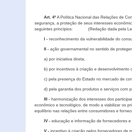
Art. 4º
A Política Nacional das Relações de Co
segurança, a proteção de seus interesses econômic
seguintes princípios: (Redação dada pela Lei n
I -
reconhecimento da vulnerabilidade do con
II -
ação governamental no sentido de proteger
a) por iniciativa direta;
b) por incentivos à criação e desenvolvimento de
c) pela presença do Estado no mercado de co
d) pela garantia dos produtos e serviços com pa
III -
harmonização dos interesses dos particip
econômico e tecnológico, de modo a viabilizar os p
equilíbrio nas relações entre consumidores e forne
IV -
educação e informação de fornecedores e 
V -
incentivo à criação pelos fornecedores de 