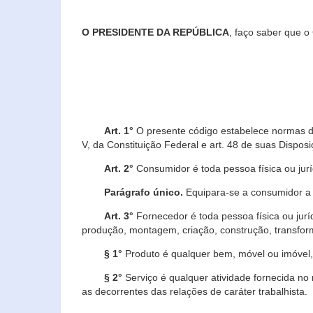
O PRESIDENTE DA REPÚBLICA
, faço saber que o
Art. 1°
O presente código estabelece normas de 
V, da Constituição Federal e art. 48 de suas Disposi
Art. 2°
Consumidor é toda pessoa física ou juríd
Parágrafo único.
Equipara-se a consumidor a c
Art. 3°
Fornecedor é toda pessoa física ou jurí
produção, montagem, criação, construção, transform
§ 1°
Produto é qualquer bem, móvel ou imóvel, 
§ 2°
Serviço é qualquer atividade fornecida no 
as decorrentes das relações de caráter trabalhista.