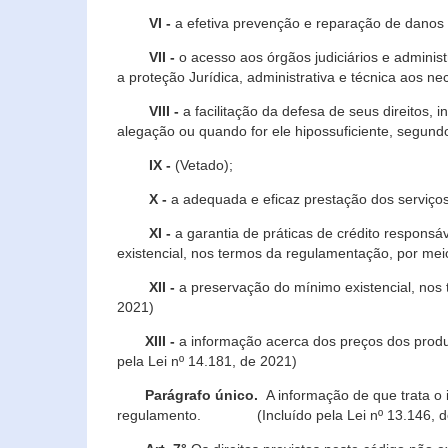
VI -
a efetiva prevenção e reparação de danos pa
VII -
o acesso aos órgãos judiciários e administ
a proteção Jurídica, administrativa e técnica aos ne
VIII -
a facilitação da defesa de seus direitos, i
alegação ou quando for ele hipossuficiente, segundo
IX -
(Vetado);
X -
a adequada e eficaz prestação dos serviços
XI -
a garantia de práticas de crédito respons
existencial, nos termos da regulamentação, por mei
XII -
a preservação do mínimo existencial, nos
2021)
XIII -
a informação acerca dos preços dos produt
pela Lei nº 14.181, de 2021)
Parágrafo único.
A informação de que trata o i
regulamento. (Incluído pela Lei nº 13.146, d