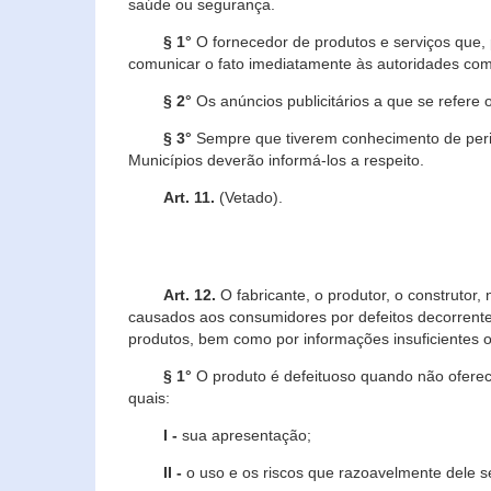
saúde ou segurança.
§ 1°
O fornecedor de produtos e serviços que,
comunicar o fato imediatamente às autoridades com
§ 2°
Os anúncios publicitários a que se refere 
§ 3°
Sempre que tiverem conhecimento de peric
Municípios deverão informá-los a respeito.
Art. 11.
(Vetado).
Art. 12.
O fabricante, o produtor, o construtor
causados aos consumidores por defeitos decorrente
produtos, bem como por informações insuficientes o
§ 1°
O produto é defeituoso quando não oferece
quais:
I -
sua apresentação;
II -
o uso e os riscos que razoavelmente dele 