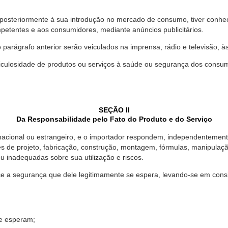
 posteriormente à sua introdução no mercado de consumo, tiver conhe
petentes e aos consumidores, mediante anúncios publicitários.
o parágrafo anterior serão veiculados na imprensa, rádio e televisão, 
ulosidade de produtos ou serviços à saúde ou segurança dos consumido
SEÇÃO II
Da Responsabilidade pelo Fato do Produto e do Serviço
, nacional ou estrangeiro, e o importador respondem, independentemen
s de projeto, fabricação, construção, montagem, fórmulas, manipula
u inadequadas sobre sua utilização e riscos.
 a segurança que dele legitimamente se espera, levando-se em consid
se esperam;