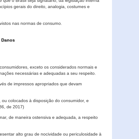
que o Brasil seja signatário, da legislação interna
ípios gerais do direito, analogia, costumes e
evistos nas normas de consumo.
s Danos
consumidores, exceto os considerados normais e
ormações necessárias e adequadas a seu respeito.
través de impressos apropriados que devam
, ou colocados à disposição do consumidor, e
86, de 2017)
mar, de maneira ostensiva e adequada, a respeito
entar alto grau de nocividade ou periculosidade à