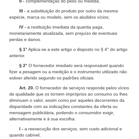
II -
complementação do peso ou medida;
III -
a substituição do produto por outro da mesma
espécie, marca ou modelo, sem os aludidos vícios;
IV -
a restituição imediata da quantia paga,
monetariamente atualizada, sem prejuízo de eventuais
perdas e danos.
§ 1°
Aplica-se a este artigo o disposto no § 4° do artigo
anterior.
§ 2°
O fornecedor imediato será responsável quando
fizer a pesagem ou a medição e o instrumento utilizado não
estiver aferido segundo os padrões oficiais.
Art. 20.
O fornecedor de serviços responde pelos vícios
de qualidade que os tornem impróprios ao consumo ou lhes
diminuam o valor, assim como por aqueles decorrentes da
disparidade com as indicações constantes da oferta ou
mensagem publicitária, podendo o consumidor exigir,
alternativamente e à sua escolha:
I -
a reexecução dos serviços, sem custo adicional e
quando cabível;