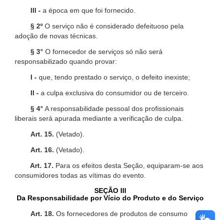
III -
a época em que foi fornecido.
§ 2º
O serviço não é considerado defeituoso pela
adoção de novas técnicas.
§ 3°
O fornecedor de serviços só não será
responsabilizado quando provar:
I -
que, tendo prestado o serviço, o defeito inexiste;
II -
a culpa exclusiva do consumidor ou de terceiro.
§ 4°
A responsabilidade pessoal dos profissionais
liberais será apurada mediante a verificação de culpa.
Art. 15.
(Vetado).
Art. 16.
(Vetado).
Art. 17.
Para os efeitos desta Seção, equiparam-se aos
consumidores todas as vítimas do evento.
SEÇÃO III
Da Responsabilidade por Vício do Produto e do Serviço
Art. 18.
Os fornecedores de produtos de consumo