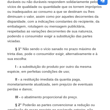
duráveis ou não duráveis respondem solidariamente pelos
vícios de qualidade ou quantidade que os tornem impróprios
ou inadequados ao consumo a que se destinam ou lhes
diminuam o valor, assim como por aqueles decorrentes da
disparidade, com a indicações constantes do recipiente, da
embalagem, rotulagem ou mensagem publicitária,
respeitadas as variações decorrentes de sua natureza,
podendo o consumidor exigir a substituição das partes
viciadas.
§ 1°
Não sendo o vício sanado no prazo máximo de
trinta dias, pode o consumidor exigir, alternativamente e à
sua escolha:
I -
a substituição do produto por outro da mesma
espécie, em perfeitas condições de uso;
II -
a restituição imediata da quantia paga,
monetariamente atualizada, sem prejuízo de eventuais
perdas e danos;
III -
o abatimento proporcional do preço.
§ 2°
Poderão as partes convencionar a redução ou
ampliação do prazo previsto no parágrafo anterior, não