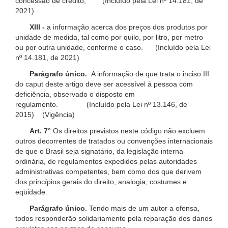
concessão de crédito; (Incluído pela Lei nº 14.181, de
2021)
XIII -
a informação acerca dos preços dos produtos por
unidade de medida, tal como por quilo, por litro, por metro
ou por outra unidade, conforme o caso. (Incluído pela Lei
nº 14.181, de 2021)
Parágrafo único.
A informação de que trata o inciso III
do caput deste artigo deve ser acessível à pessoa com
deficiência, observado o disposto em
regulamento. (Incluído pela Lei nº 13.146, de
2015) (Vigência)
Art. 7°
Os direitos previstos neste código não excluem
outros decorrentes de tratados ou convenções internacionais
de que o Brasil seja signatário, da legislação interna
ordinária, de regulamentos expedidos pelas autoridades
administrativas competentes, bem como dos que derivem
dos princípios gerais do direito, analogia, costumes e
eqüidade.
Parágrafo único.
Tendo mais de um autor a ofensa,
todos responderão solidariamente pela reparação dos danos