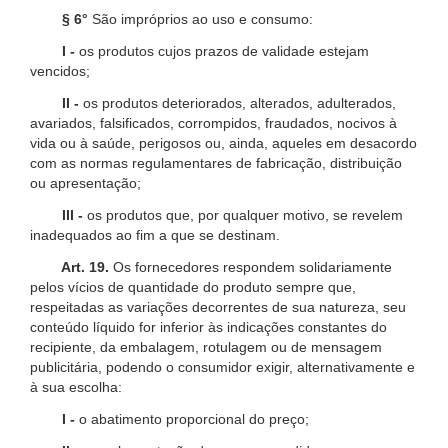
§ 6°
São impróprios ao uso e consumo:
I -
os produtos cujos prazos de validade estejam
vencidos;
II -
os produtos deteriorados, alterados, adulterados,
avariados, falsificados, corrompidos, fraudados, nocivos à
vida ou à saúde, perigosos ou, ainda, aqueles em desacordo
com as normas regulamentares de fabricação, distribuição
ou apresentação;
III -
os produtos que, por qualquer motivo, se revelem
inadequados ao fim a que se destinam.
Art. 19.
Os fornecedores respondem solidariamente
pelos vícios de quantidade do produto sempre que,
respeitadas as variações decorrentes de sua natureza, seu
conteúdo líquido for inferior às indicações constantes do
recipiente, da embalagem, rotulagem ou de mensagem
publicitária, podendo o consumidor exigir, alternativamente e
à sua escolha:
I -
o abatimento proporcional do preço;