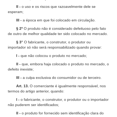
II -
o uso e os riscos que razoavelmente dele se
esperam;
III -
a época em que foi colocado em circulação.
§ 2º
O produto não é considerado defeituoso pelo fato
de outro de melhor qualidade ter sido colocado no mercado.
§ 3°
O fabricante, o construtor, o produtor ou
importador só não será responsabilizado quando provar:
I -
que não colocou o produto no mercado;
II -
que, embora haja colocado o produto no mercado, o
defeito inexiste;
III -
a culpa exclusiva do consumidor ou de terceiro.
Art. 13.
O comerciante é igualmente responsável, nos
termos do artigo anterior, quando:
I -
o fabricante, o construtor, o produtor ou o importador
não puderem ser identificados;
II -
o produto for fornecido sem identificação clara do