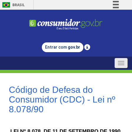
BRASIL
Simplifique!
Comunica BR
Participe
Acesso à informação
Entrar com
gov.br
Legislação
Canais
Toggle
naviga
Código de Defesa do
Consumidor (CDC) - Lei nº
8.078/90
LEI Nº 8.078, DE 11 DE SETEMBRO DE 1990.