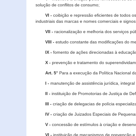
solução de conflitos de consumo;
VI -
coibição e repressão eficientes de todos o
industriais das marcas e nomes comerciais e signos
VII -
racionalização e melhoria dos serviços púb
VIII -
estudo constante das modificações do m
IX -
fomento de ações direcionadas à educação 
X -
prevenção e tratamento do superendividame
Art. 5°
Para a execução da Política Nacional d
I -
manutenção de assistência jurídica, integral
II -
instituição de Promotorias de Justiça de De
III -
criação de delegacias de polícia especial
IV -
criação de Juizados Especiais de Pequenas
V -
concessão de estímulos à criação e desen
VI -
instituição de mecanismos de prevenção e 