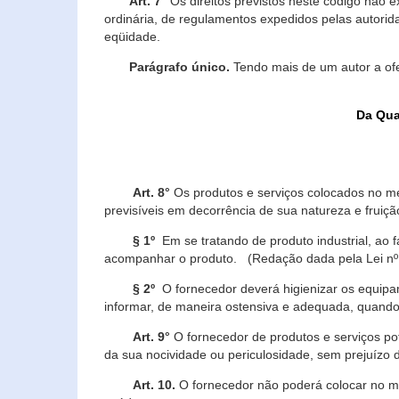
Art. 7°
Os direitos previstos neste código não e
ordinária, de regulamentos expedidos pelas autorid
eqüidade.
Parágrafo único.
Tendo mais de um autor a of
Da Qua
Art. 8°
Os produtos e serviços colocados no m
previsíveis em decorrência de sua natureza e fruiç
§ 1º
Em se tratando de produto industrial, ao 
acompanhar o produto. (Redação dada pela Lei nº
§ 2º
O fornecedor deverá higienizar os equipam
informar, de maneira ostensiva e adequada, quando 
Art. 9°
O fornecedor de produtos e serviços po
da sua nocividade ou periculosidade, sem prejuízo
Art. 10.
O fornecedor não poderá colocar no me