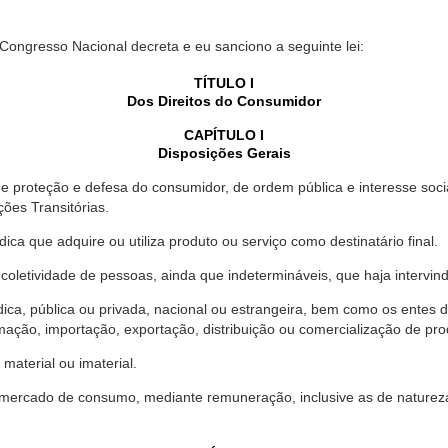
 Congresso Nacional decreta e eu sanciono a seguinte lei:
TÍTULO I
Dos Direitos do Consumidor
CAPÍTULO I
Disposições Gerais
proteção e defesa do consumidor, de ordem pública e interesse social,
ções Transitórias.
ica que adquire ou utiliza produto ou serviço como destinatário final.
oletividade de pessoas, ainda que indetermináveis, que haja intervi
dica, pública ou privada, nacional ou estrangeira, bem como os entes
ação, importação, exportação, distribuição ou comercialização de pro
material ou imaterial.
mercado de consumo, mediante remuneração, inclusive as de natureza ba