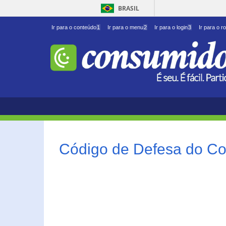
BRASIL
Ir para o conteúdo
1
Ir para o menu
2
Ir para o login
3
Ir para o r
Código de Defesa do Co