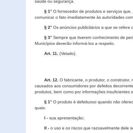
saúde ou segurança.
§ 1°
O fornecedor de produtos e serviços que,
comunicar o fato imediatamente às autoridades com
§ 2°
Os anúncios publicitários a que se refere 
§ 3°
Sempre que tiverem conhecimento de peric
Municípios deverão informá-los a respeito.
Art. 11.
(Vetado).
Art. 12.
O fabricante, o produtor, o construtor
causados aos consumidores por defeitos decorrente
produtos, bem como por informações insuficientes o
§ 1°
O produto é defeituoso quando não oferece
quais:
I -
sua apresentação;
II -
o uso e os riscos que razoavelmente dele 