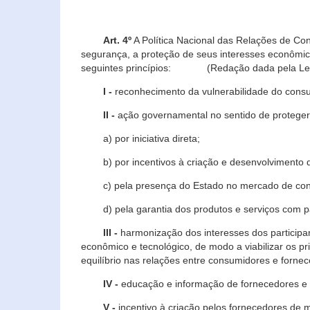
Art. 4º
A Política Nacional das Relações de Co
segurança, a proteção de seus interesses econômic
seguintes princípios: (Redação dada pela Lei n
I -
reconhecimento da vulnerabilidade do con
II -
ação governamental no sentido de proteger
a) por iniciativa direta;
b) por incentivos à criação e desenvolvimento de
c) pela presença do Estado no mercado de co
d) pela garantia dos produtos e serviços com pa
III -
harmonização dos interesses dos particip
econômico e tecnológico, de modo a viabilizar os p
equilíbrio nas relações entre consumidores e forne
IV -
educação e informação de fornecedores e 
V -
incentivo à criação pelos fornecedores de 