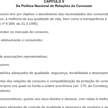
CAPÍTULO II
Da Política Nacional de Relações de Consumo
nsumo tem por objetivo o atendimento das necessidades dos consumido
os, a melhoria da sua qualidade de vida, bem como a transparência e
º 9.008, de 21.3.1995)
sumidor no mercado de consumo;
 efetivamente o consumidor:
 associações representativas;
nsumo;
drões adequados de qualidade, segurança, durabilidade e desempen
antes das relações de consumo e compatibilização da proteção do co
rincípios nos quais se funda a ordem econômica (art. 170, da Constitu
cedores;
consumidores, quanto aos seus direitos e deveres, com vistas à mel
meios eficientes de controle de qualidade e segurança de produtos e 