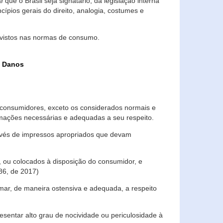
que o Brasil seja signatário, da legislação interna
ípios gerais do direito, analogia, costumes e
evistos nas normas de consumo.
s Danos
consumidores, exceto os considerados normais e
ormações necessárias e adequadas a seu respeito.
través de impressos apropriados que devam
, ou colocados à disposição do consumidor, e
86, de 2017)
mar, de maneira ostensiva e adequada, a respeito
entar alto grau de nocividade ou periculosidade à