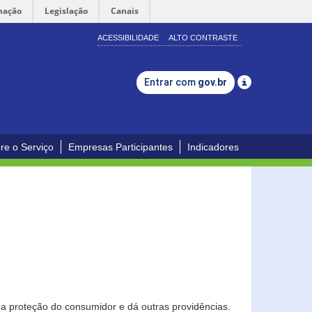
mação
Legislação
Canais
ACESSIBILIDADE
ALTO CONTRASTE
Entrar com
gov.br
re o Serviço
Empresas Participantes
Indicadores
0
a proteção do consumidor e dá outras providências.