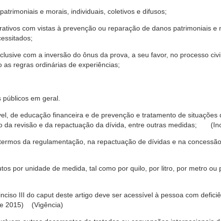
trimoniais e morais, individuais, coletivos e difusos;
rativos com vistas à prevenção ou reparação de danos patrimoniais e mo
cessitados;
nclusive com a inversão do ônus da prova, a seu favor, no processo civil,
 as regras ordinárias de experiências;
 públicos em geral.
ável, de educação financeira e de prevenção e tratamento de situaçõe
o da revisão e da repactuação da dívida, entre outras medidas; (Inc
 termos da regulamentação, na repactuação de dívidas e na concessão
os por unidade de medida, tal como por quilo, por litro, por metro o
nciso III do caput deste artigo deve ser acessível à pessoa com defic
e 2015) (Vigência)