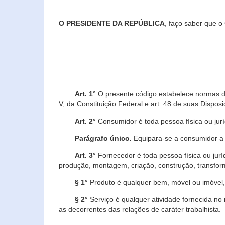
O PRESIDENTE DA REPÚBLICA
, faço saber que o
Art. 1°
O presente código estabelece normas de 
V, da Constituição Federal e art. 48 de suas Disposi
Art. 2°
Consumidor é toda pessoa física ou juríd
Parágrafo único.
Equipara-se a consumidor a c
Art. 3°
Fornecedor é toda pessoa física ou jurí
produção, montagem, criação, construção, transform
§ 1°
Produto é qualquer bem, móvel ou imóvel, 
§ 2°
Serviço é qualquer atividade fornecida no 
as decorrentes das relações de caráter trabalhista.