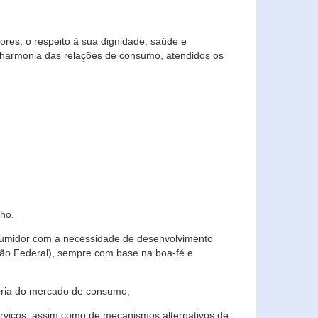
res, o respeito à sua dignidade, saúde e
 harmonia das relações de consumo, atendidos os
ho.
nsumidor com a necessidade de desenvolvimento
ição Federal), sempre com base na boa-fé e
horia do mercado de consumo;
serviços, assim como de mecanismos alternativos de