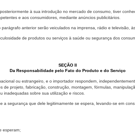
 posteriormente à sua introdução no mercado de consumo, tiver conhe
petentes e aos consumidores, mediante anúncios publicitários.
o parágrafo anterior serão veiculados na imprensa, rádio e televisão, 
ulosidade de produtos ou serviços à saúde ou segurança dos consumido
SEÇÃO II
Da Responsabilidade pelo Fato do Produto e do Serviço
, nacional ou estrangeiro, e o importador respondem, independentemen
s de projeto, fabricação, construção, montagem, fórmulas, manipula
u inadequadas sobre sua utilização e riscos.
 a segurança que dele legitimamente se espera, levando-se em consid
se esperam;