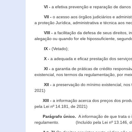
VI -
a efetiva prevenção e reparação de danos pa
VII -
o acesso aos órgãos judiciários e administ
a proteção Jurídica, administrativa e técnica aos ne
VIII -
a facilitação da defesa de seus direitos, i
alegação ou quando for ele hipossuficiente, segundo
IX -
(Vetado);
X -
a adequada e eficaz prestação dos serviços
XI -
a garantia de práticas de crédito respons
existencial, nos termos da regulamentação, por mei
XII -
a preservação do mínimo existencial, nos
2021)
XIII -
a informação acerca dos preços dos produt
pela Lei nº 14.181, de 2021)
Parágrafo único.
A informação de que trata o i
regulamento. (Incluído pela Lei nº 13.146, d