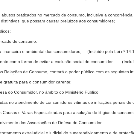
s abusos praticados no mercado de consumo, inclusive a concorrência de
 distintivos, que possam causar prejuízos aos consumidores;
licos;
ercado de consumo.
financeira e ambiental dos consumidores; (Incluído pela Lei nº 14.
nto como forma de evitar a exclusão social do consumidor. (Incluíd
as Relações de Consumo, contará o poder público com os seguintes ins
 e gratuita para o consumidor carente;
fesa do Consumidor, no âmbito do Ministério Público;
izadas no atendimento de consumidores vítimas de infrações penais de
 Causas e Varas Especializadas para a solução de litígios de consum
volvimento das Associações de Defesa do Consumidor.
tratamento extrajudicial e judicial do superendividamento e de prote