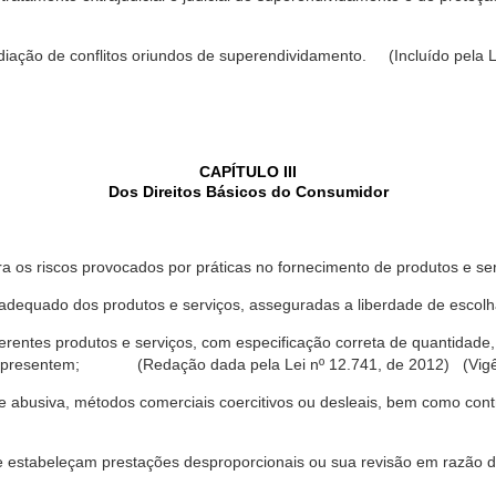
ediação de conflitos oriundos de superendividamento. (Incluído pela L
CAPÍTULO III
Dos Direitos Básicos do Consumidor
a os riscos provocados por práticas no fornecimento de produtos e se
dequado dos produtos e serviços, asseguradas a liberdade de escolha
rentes produtos e serviços, com especificação correta de quantidade, 
ue apresentem; (Redação dada pela Lei nº 12.741, de 2012) (Vigê
 abusiva, métodos comerciais coercitivos ou desleais, bem como contr
e estabeleçam prestações desproporcionais ou sua revisão em razão d