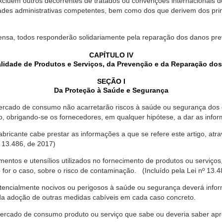
xcluem outros decorrentes de tratados ou convenções internacionais de 
ades administrativas competentes, bem como dos que derivem dos princ
ensa, todos responderão solidariamente pela reparação dos danos pr
CAPÍTULO IV
lidade de Produtos e Serviços, da Prevenção e da Reparação do
SEÇÃO I
Da Proteção à Saúde e Segurança
ercado de consumo não acarretarão riscos à saúde ou segurança dos 
ão, obrigando-se os fornecedores, em qualquer hipótese, a dar as inf
fabricante cabe prestar as informações a que se refere este artigo, a
 13.486, de 2017)
entos e utensílios utilizados no fornecimento de produtos ou serviços
for o caso, sobre o risco de contaminação. (Incluído pela Lei nº 13.4
tencialmente nocivos ou perigosos à saúde ou segurança deverá infor
 da adoção de outras medidas cabíveis em cada caso concreto.
rcado de consumo produto ou serviço que sabe ou deveria saber apres