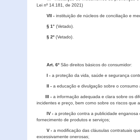
Lei nº 14.181, de 2021)
VII -
instituição de núcleos de conciliação e m
§ 1°
(Vetado).
§ 2º
(Vetado).
Art. 6º
São direitos básicos do consumidor:
I -
a proteção da vida, saúde e segurança contr
II -
a educação e divulgação sobre o consumo a
III -
a informação adequada e clara sobre os dife
incidentes e preço, bem como sobre os riscos q
IV -
a proteção contra a publicidade enganosa e
fornecimento de produtos e serviços;
V -
a modificação das cláusulas contratuais qu
excessivamente onerosas;