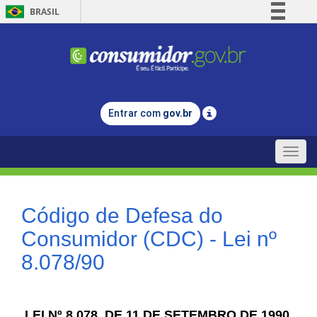
BRASIL
Simplifique!
Comunica BR
Participe
Acesso à informação
Entrar com
gov.br
Legislação
Canais
Toggle
naviga
Código de Defesa do
Consumidor (CDC) - Lei nº
8.078/90
LEI Nº 8.078, DE 11 DE SETEMBRO DE 1990.