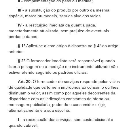
II -
complementação do peso ou medida;
III -
a substituição do produto por outro da mesma
espécie, marca ou modelo, sem os aludidos vícios;
IV -
a restituição imediata da quantia paga,
monetariamente atualizada, sem prejuízo de eventuais
perdas e danos.
§ 1°
Aplica-se a este artigo o disposto no § 4° do artigo
anterior.
§ 2°
O fornecedor imediato será responsável quando
fizer a pesagem ou a medição e o instrumento utilizado não
estiver aferido segundo os padrões oficiais.
Art. 20.
O fornecedor de serviços responde pelos vícios
de qualidade que os tornem impróprios ao consumo ou lhes
diminuam o valor, assim como por aqueles decorrentes da
disparidade com as indicações constantes da oferta ou
mensagem publicitária, podendo o consumidor exigir,
alternativamente e à sua escolha:
I -
a reexecução dos serviços, sem custo adicional e
quando cabível;