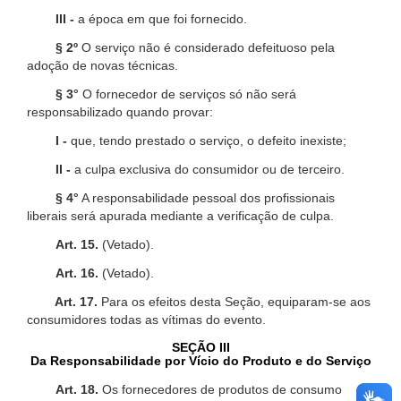
III -
a época em que foi fornecido.
§ 2º
O serviço não é considerado defeituoso pela
adoção de novas técnicas.
§ 3°
O fornecedor de serviços só não será
responsabilizado quando provar:
I -
que, tendo prestado o serviço, o defeito inexiste;
II -
a culpa exclusiva do consumidor ou de terceiro.
§ 4°
A responsabilidade pessoal dos profissionais
liberais será apurada mediante a verificação de culpa.
Art. 15.
(Vetado).
Art. 16.
(Vetado).
Art. 17.
Para os efeitos desta Seção, equiparam-se aos
consumidores todas as vítimas do evento.
SEÇÃO III
Da Responsabilidade por Vício do Produto e do Serviço
Art. 18.
Os fornecedores de produtos de consumo