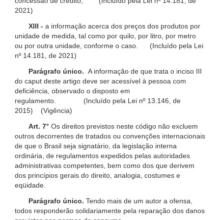
concessão de crédito; (Incluído pela Lei nº 14.181, de
2021)
XIII -
a informação acerca dos preços dos produtos por
unidade de medida, tal como por quilo, por litro, por metro
ou por outra unidade, conforme o caso. (Incluído pela Lei
nº 14.181, de 2021)
Parágrafo único.
A informação de que trata o inciso III
do caput deste artigo deve ser acessível à pessoa com
deficiência, observado o disposto em
regulamento. (Incluído pela Lei nº 13.146, de
2015) (Vigência)
Art. 7°
Os direitos previstos neste código não excluem
outros decorrentes de tratados ou convenções internacionais
de que o Brasil seja signatário, da legislação interna
ordinária, de regulamentos expedidos pelas autoridades
administrativas competentes, bem como dos que derivem
dos princípios gerais do direito, analogia, costumes e
eqüidade.
Parágrafo único.
Tendo mais de um autor a ofensa,
todos responderão solidariamente pela reparação dos danos