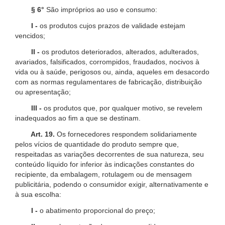
§ 6°
São impróprios ao uso e consumo:
I -
os produtos cujos prazos de validade estejam
vencidos;
II -
os produtos deteriorados, alterados, adulterados,
avariados, falsificados, corrompidos, fraudados, nocivos à
vida ou à saúde, perigosos ou, ainda, aqueles em desacordo
com as normas regulamentares de fabricação, distribuição
ou apresentação;
III -
os produtos que, por qualquer motivo, se revelem
inadequados ao fim a que se destinam.
Art. 19.
Os fornecedores respondem solidariamente
pelos vícios de quantidade do produto sempre que,
respeitadas as variações decorrentes de sua natureza, seu
conteúdo líquido for inferior às indicações constantes do
recipiente, da embalagem, rotulagem ou de mensagem
publicitária, podendo o consumidor exigir, alternativamente e
à sua escolha:
I -
o abatimento proporcional do preço;