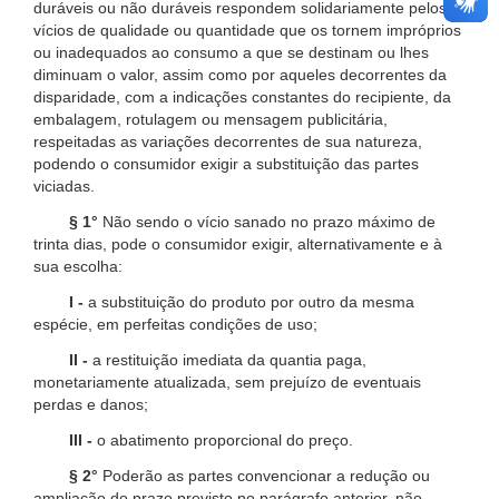
duráveis ou não duráveis respondem solidariamente pelos
vícios de qualidade ou quantidade que os tornem impróprios
ou inadequados ao consumo a que se destinam ou lhes
diminuam o valor, assim como por aqueles decorrentes da
disparidade, com a indicações constantes do recipiente, da
embalagem, rotulagem ou mensagem publicitária,
respeitadas as variações decorrentes de sua natureza,
podendo o consumidor exigir a substituição das partes
viciadas.
§ 1°
Não sendo o vício sanado no prazo máximo de
trinta dias, pode o consumidor exigir, alternativamente e à
sua escolha:
I -
a substituição do produto por outro da mesma
espécie, em perfeitas condições de uso;
II -
a restituição imediata da quantia paga,
monetariamente atualizada, sem prejuízo de eventuais
perdas e danos;
III -
o abatimento proporcional do preço.
§ 2°
Poderão as partes convencionar a redução ou
ampliação do prazo previsto no parágrafo anterior, não