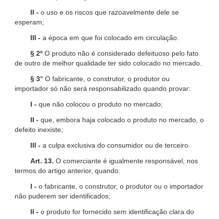
II -
o uso e os riscos que razoavelmente dele se
esperam;
III -
a época em que foi colocado em circulação.
§ 2º
O produto não é considerado defeituoso pelo fato
de outro de melhor qualidade ter sido colocado no mercado.
§ 3°
O fabricante, o construtor, o produtor ou
importador só não será responsabilizado quando provar:
I -
que não colocou o produto no mercado;
II -
que, embora haja colocado o produto no mercado, o
defeito inexiste;
III -
a culpa exclusiva do consumidor ou de terceiro.
Art. 13.
O comerciante é igualmente responsável, nos
termos do artigo anterior, quando:
I -
o fabricante, o construtor, o produtor ou o importador
não puderem ser identificados;
II -
o produto for fornecido sem identificação clara do