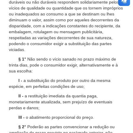
duráveis ou não duráveis respondem solidariamente pelos
vícios de qualidade ou quantidade que os tornem impróprios
ou inadequados ao consumo a que se destinam ou lhes
diminuam o valor, assim como por aqueles decorrentes da
disparidade, com a indicações constantes do recipiente, da
embalagem, rotulagem ou mensagem publicitária,
respeitadas as variações decorrentes de sua natureza,
podendo o consumidor exigir a substituição das partes
viciadas.
§ 1°
Não sendo o vício sanado no prazo máximo de
trinta dias, pode o consumidor exigir, alternativamente e à
sua escolha:
I -
a substituição do produto por outro da mesma
espécie, em perfeitas condições de uso;
II -
a restituição imediata da quantia paga,
monetariamente atualizada, sem prejuízo de eventuais
perdas e danos;
III -
o abatimento proporcional do preço.
§ 2°
Poderão as partes convencionar a redução ou
ampliação do prazo previsto no parágrafo anterior, não