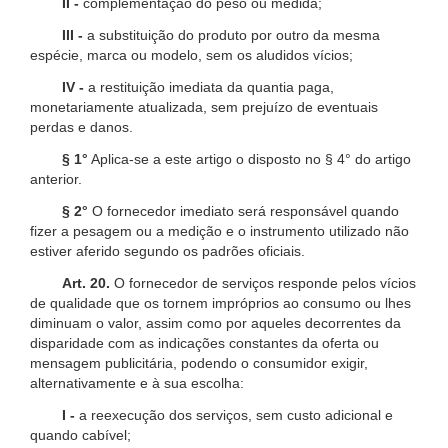
II -
complementação do peso ou medida;
III -
a substituição do produto por outro da mesma
espécie, marca ou modelo, sem os aludidos vícios;
IV -
a restituição imediata da quantia paga,
monetariamente atualizada, sem prejuízo de eventuais
perdas e danos.
§ 1°
Aplica-se a este artigo o disposto no § 4° do artigo
anterior.
§ 2°
O fornecedor imediato será responsável quando
fizer a pesagem ou a medição e o instrumento utilizado não
estiver aferido segundo os padrões oficiais.
Art. 20.
O fornecedor de serviços responde pelos vícios
de qualidade que os tornem impróprios ao consumo ou lhes
diminuam o valor, assim como por aqueles decorrentes da
disparidade com as indicações constantes da oferta ou
mensagem publicitária, podendo o consumidor exigir,
alternativamente e à sua escolha:
I -
a reexecução dos serviços, sem custo adicional e
quando cabível;