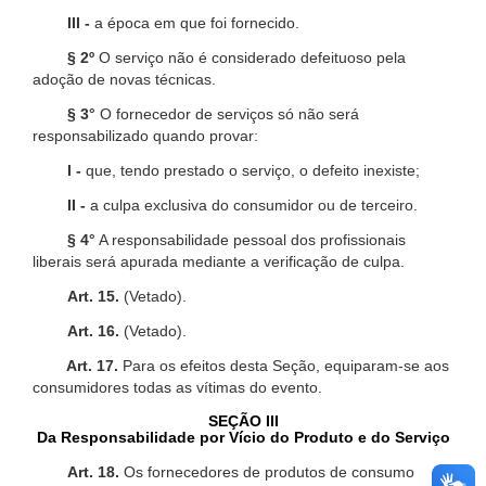
III -
a época em que foi fornecido.
§ 2º
O serviço não é considerado defeituoso pela
adoção de novas técnicas.
§ 3°
O fornecedor de serviços só não será
responsabilizado quando provar:
I -
que, tendo prestado o serviço, o defeito inexiste;
II -
a culpa exclusiva do consumidor ou de terceiro.
§ 4°
A responsabilidade pessoal dos profissionais
liberais será apurada mediante a verificação de culpa.
Art. 15.
(Vetado).
Art. 16.
(Vetado).
Art. 17.
Para os efeitos desta Seção, equiparam-se aos
consumidores todas as vítimas do evento.
SEÇÃO III
Da Responsabilidade por Vício do Produto e do Serviço
Art. 18.
Os fornecedores de produtos de consumo