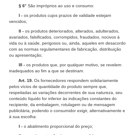
§ 6°
São impróprios ao uso e consumo:
I -
os produtos cujos prazos de validade estejam
vencidos;
II -
os produtos deteriorados, alterados, adulterados,
avariados, falsificados, corrompidos, fraudados, nocivos à
vida ou à saúde, perigosos ou, ainda, aqueles em desacordo
com as normas regulamentares de fabricação, distribuição
ou apresentação;
III -
os produtos que, por qualquer motivo, se revelem
inadequados ao fim a que se destinam.
Art. 19.
Os fornecedores respondem solidariamente
pelos vícios de quantidade do produto sempre que,
respeitadas as variações decorrentes de sua natureza, seu
conteúdo líquido for inferior às indicações constantes do
recipiente, da embalagem, rotulagem ou de mensagem
publicitária, podendo o consumidor exigir, alternativamente e
à sua escolha:
I -
o abatimento proporcional do preço;