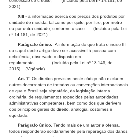
concessão de crédito; (Incluído pela Lei nº 14.181, de
2021)
XIII -
a informação acerca dos preços dos produtos por
unidade de medida, tal como por quilo, por litro, por metro
ou por outra unidade, conforme o caso. (Incluído pela Lei
nº 14.181, de 2021)
Parágrafo único.
A informação de que trata o inciso III
do caput deste artigo deve ser acessível à pessoa com
deficiência, observado o disposto em
regulamento. (Incluído pela Lei nº 13.146, de
2015) (Vigência)
Art. 7°
Os direitos previstos neste código não excluem
outros decorrentes de tratados ou convenções internacionais
de que o Brasil seja signatário, da legislação interna
ordinária, de regulamentos expedidos pelas autoridades
administrativas competentes, bem como dos que derivem
dos princípios gerais do direito, analogia, costumes e
eqüidade.
Parágrafo único.
Tendo mais de um autor a ofensa,
todos responderão solidariamente pela reparação dos danos