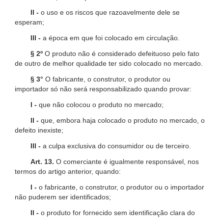
II -
o uso e os riscos que razoavelmente dele se
esperam;
III -
a época em que foi colocado em circulação.
§ 2º
O produto não é considerado defeituoso pelo fato
de outro de melhor qualidade ter sido colocado no mercado.
§ 3°
O fabricante, o construtor, o produtor ou
importador só não será responsabilizado quando provar:
I -
que não colocou o produto no mercado;
II -
que, embora haja colocado o produto no mercado, o
defeito inexiste;
III -
a culpa exclusiva do consumidor ou de terceiro.
Art. 13.
O comerciante é igualmente responsável, nos
termos do artigo anterior, quando:
I -
o fabricante, o construtor, o produtor ou o importador
não puderem ser identificados;
II -
o produto for fornecido sem identificação clara do