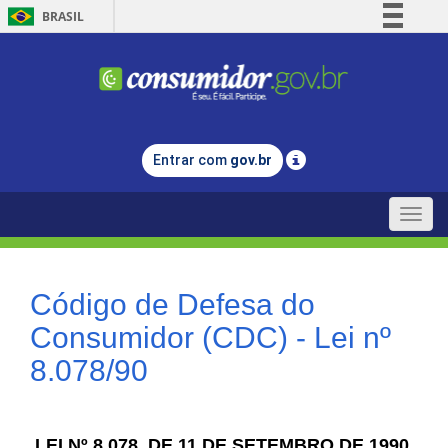
BRASIL
Simplifique!
Comunica BR
Participe
Acesso à informação
Entrar com
gov.br
Legislação
Canais
Toggle
naviga
Código de Defesa do
Consumidor (CDC) - Lei nº
8.078/90
LEI Nº 8.078, DE 11 DE SETEMBRO DE 1990.