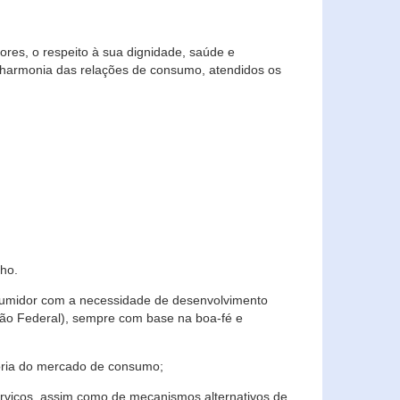
res, o respeito à sua dignidade, saúde e
 harmonia das relações de consumo, atendidos os
ho.
nsumidor com a necessidade de desenvolvimento
ição Federal), sempre com base na boa-fé e
horia do mercado de consumo;
serviços, assim como de mecanismos alternativos de