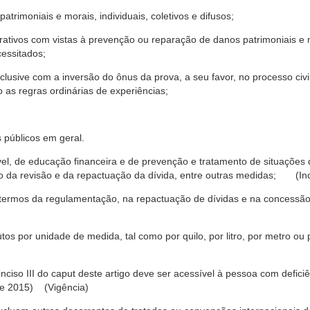
trimoniais e morais, individuais, coletivos e difusos;
rativos com vistas à prevenção ou reparação de danos patrimoniais e mo
cessitados;
nclusive com a inversão do ônus da prova, a seu favor, no processo civil,
 as regras ordinárias de experiências;
 públicos em geral.
ável, de educação financeira e de prevenção e tratamento de situaçõe
o da revisão e da repactuação da dívida, entre outras medidas; (Inc
 termos da regulamentação, na repactuação de dívidas e na concessão
os por unidade de medida, tal como por quilo, por litro, por metro o
nciso III do caput deste artigo deve ser acessível à pessoa com defic
e 2015) (Vigência)