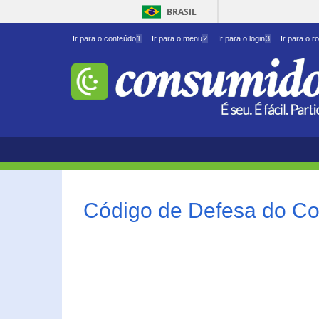
BRASIL
Ir para o conteúdo
1
Ir para o menu
2
Ir para o login
3
Ir para o r
Código de Defesa do Co