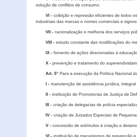
solução de conflitos de consumo;
VI -
coibição e repressão eficientes de todos o
industriais das marcas e nomes comerciais e signos
VII -
racionalização e melhoria dos serviços púb
VIII -
estudo constante das modificações do m
IX -
fomento de ações direcionadas à educação 
X -
prevenção e tratamento do superendividame
Art. 5°
Para a execução da Política Nacional d
I -
manutenção de assistência jurídica, integral
II -
instituição de Promotorias de Justiça de De
III -
criação de delegacias de polícia especial
IV -
criação de Juizados Especiais de Pequenas
V -
concessão de estímulos à criação e desen
VI -
instituição de mecanismos de prevenção e 