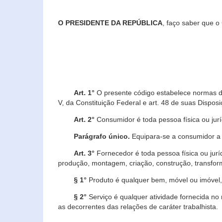
O PRESIDENTE DA REPÚBLICA
, faço saber que o
Art. 1°
O presente código estabelece normas de 
V, da Constituição Federal e art. 48 de suas Disposi
Art. 2°
Consumidor é toda pessoa física ou juríd
Parágrafo único.
Equipara-se a consumidor a c
Art. 3°
Fornecedor é toda pessoa física ou jurí
produção, montagem, criação, construção, transform
§ 1°
Produto é qualquer bem, móvel ou imóvel, 
§ 2°
Serviço é qualquer atividade fornecida no 
as decorrentes das relações de caráter trabalhista.