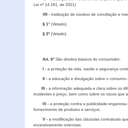
Lei nº 14.181, de 2021)
VII -
instituição de núcleos de conciliação e m
§ 1°
(Vetado).
§ 2º
(Vetado).
Art. 6º
São direitos básicos do consumidor:
I -
a proteção da vida, saúde e segurança contr
II -
a educação e divulgação sobre o consumo a
III -
a informação adequada e clara sobre os dife
incidentes e preço, bem como sobre os riscos q
IV -
a proteção contra a publicidade enganosa e
fornecimento de produtos e serviços;
V -
a modificação das cláusulas contratuais qu
excessivamente onerosas;