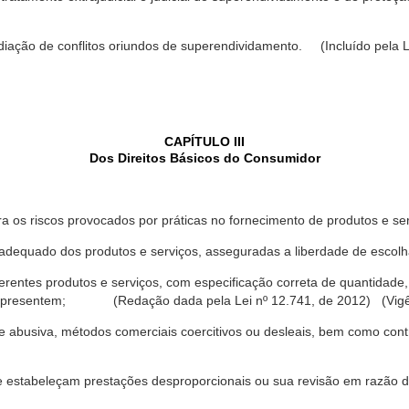
ediação de conflitos oriundos de superendividamento. (Incluído pela L
CAPÍTULO III
Dos Direitos Básicos do Consumidor
a os riscos provocados por práticas no fornecimento de produtos e se
dequado dos produtos e serviços, asseguradas a liberdade de escolha
rentes produtos e serviços, com especificação correta de quantidade, 
ue apresentem; (Redação dada pela Lei nº 12.741, de 2012) (Vigê
 abusiva, métodos comerciais coercitivos ou desleais, bem como contr
e estabeleçam prestações desproporcionais ou sua revisão em razão d