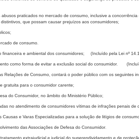
s abusos praticados no mercado de consumo, inclusive a concorrência de
 distintivos, que possam causar prejuízos aos consumidores;
licos;
ercado de consumo.
financeira e ambiental dos consumidores; (Incluído pela Lei nº 14.
nto como forma de evitar a exclusão social do consumidor. (Incluíd
as Relações de Consumo, contará o poder público com os seguintes ins
 e gratuita para o consumidor carente;
fesa do Consumidor, no âmbito do Ministério Público;
izadas no atendimento de consumidores vítimas de infrações penais de
 Causas e Varas Especializadas para a solução de litígios de consum
volvimento das Associações de Defesa do Consumidor.
tratamento extrajudicial e judicial do superendividamento e de prote