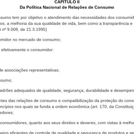
CAPÍTULO II
Da Política Nacional de Relações de Consumo
nsumo tem por objetivo o atendimento das necessidades dos consumido
os, a melhoria da sua qualidade de vida, bem como a transparência e
º 9.008, de 21.3.1995)
sumidor no mercado de consumo;
 efetivamente o consumidor:
 associações representativas;
nsumo;
drões adequados de qualidade, segurança, durabilidade e desempen
antes das relações de consumo e compatibilização da proteção do co
rincípios nos quais se funda a ordem econômica (art. 170, da Constitu
cedores;
consumidores, quanto aos seus direitos e deveres, com vistas à mel
meios eficientes de controle de qualidade e segurança de produtos e 