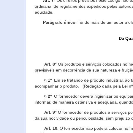
Art. 7°
Os direitos previstos neste código não e
ordinária, de regulamentos expedidos pelas autorid
eqüidade.
Parágrafo único.
Tendo mais de um autor a of
Da Qua
Art. 8°
Os produtos e serviços colocados no m
previsíveis em decorrência de sua natureza e fruiç
§ 1º
Em se tratando de produto industrial, ao 
acompanhar o produto. (Redação dada pela Lei nº
§ 2º
O fornecedor deverá higienizar os equipam
informar, de maneira ostensiva e adequada, quando 
Art. 9°
O fornecedor de produtos e serviços po
da sua nocividade ou periculosidade, sem prejuízo
Art. 10.
O fornecedor não poderá colocar no me