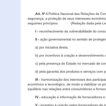
Art. 4º
A Política Nacional das Relações de Co
segurança, a proteção de seus interesses econômic
seguintes princípios: (Redação dada pela Lei n
I -
reconhecimento da vulnerabilidade do con
II -
ação governamental no sentido de proteger
a) por iniciativa direta;
b) por incentivos à criação e desenvolvimento de
c) pela presença do Estado no mercado de co
d) pela garantia dos produtos e serviços com pa
III -
harmonização dos interesses dos particip
econômico e tecnológico, de modo a viabilizar os p
equilíbrio nas relações entre consumidores e forne
IV -
educação e informação de fornecedores e 
V -
incentivo à criação pelos fornecedores de 