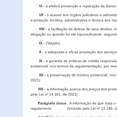
VI -
a efetiva prevenção e reparação de danos pa
VII -
o acesso aos órgãos judiciários e administ
a proteção Jurídica, administrativa e técnica aos ne
VIII -
a facilitação da defesa de seus direitos, i
alegação ou quando for ele hipossuficiente, segundo
IX -
(Vetado);
X -
a adequada e eficaz prestação dos serviços
XI -
a garantia de práticas de crédito respons
existencial, nos termos da regulamentação, por mei
XII -
a preservação do mínimo existencial, nos
2021)
XIII -
a informação acerca dos preços dos produt
pela Lei nº 14.181, de 2021)
Parágrafo único.
A informação de que trata o i
regulamento. (Incluído pela Lei nº 13.146, d