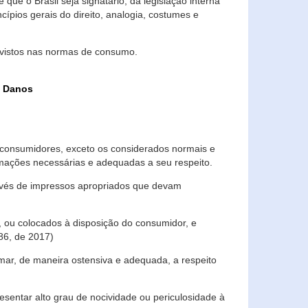
que o Brasil seja signatário, da legislação interna
ípios gerais do direito, analogia, costumes e
evistos nas normas de consumo.
s Danos
consumidores, exceto os considerados normais e
ormações necessárias e adequadas a seu respeito.
través de impressos apropriados que devam
, ou colocados à disposição do consumidor, e
86, de 2017)
mar, de maneira ostensiva e adequada, a respeito
entar alto grau de nocividade ou periculosidade à