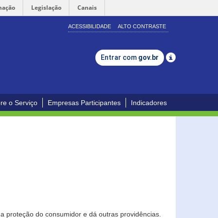
mação
Legislação
Canais
ACESSIBILIDADE
ALTO CONTRASTE
Entrar com
gov.br
re o Serviço
Empresas Participantes
Indicadores
0
a proteção do consumidor e dá outras providências.