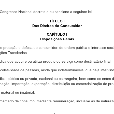
 Congresso Nacional decreta e eu sanciono a seguinte lei:
TÍTULO I
Dos Direitos do Consumidor
CAPÍTULO I
Disposições Gerais
proteção e defesa do consumidor, de ordem pública e interesse social,
ções Transitórias.
ica que adquire ou utiliza produto ou serviço como destinatário final.
oletividade de pessoas, ainda que indetermináveis, que haja intervi
dica, pública ou privada, nacional ou estrangeira, bem como os entes
ação, importação, exportação, distribuição ou comercialização de pro
material ou imaterial.
mercado de consumo, mediante remuneração, inclusive as de natureza ba