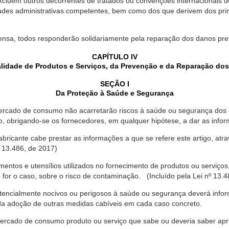
xcluem outros decorrentes de tratados ou convenções internacionais de 
ades administrativas competentes, bem como dos que derivem dos princ
ensa, todos responderão solidariamente pela reparação dos danos pr
CAPÍTULO IV
lidade de Produtos e Serviços, da Prevenção e da Reparação do
SEÇÃO I
Da Proteção à Saúde e Segurança
ercado de consumo não acarretarão riscos à saúde ou segurança dos 
ão, obrigando-se os fornecedores, em qualquer hipótese, a dar as inf
fabricante cabe prestar as informações a que se refere este artigo, a
 13.486, de 2017)
entos e utensílios utilizados no fornecimento de produtos ou serviços
for o caso, sobre o risco de contaminação. (Incluído pela Lei nº 13.4
tencialmente nocivos ou perigosos à saúde ou segurança deverá infor
 da adoção de outras medidas cabíveis em cada caso concreto.
rcado de consumo produto ou serviço que sabe ou deveria saber apres