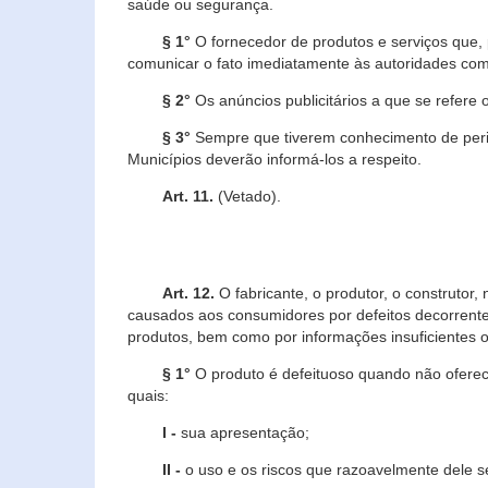
saúde ou segurança.
§ 1°
O fornecedor de produtos e serviços que,
comunicar o fato imediatamente às autoridades com
§ 2°
Os anúncios publicitários a que se refere 
§ 3°
Sempre que tiverem conhecimento de peric
Municípios deverão informá-los a respeito.
Art. 11.
(Vetado).
Art. 12.
O fabricante, o produtor, o construtor
causados aos consumidores por defeitos decorrente
produtos, bem como por informações insuficientes o
§ 1°
O produto é defeituoso quando não oferece
quais:
I -
sua apresentação;
II -
o uso e os riscos que razoavelmente dele 