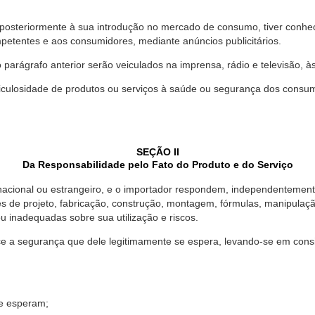
 posteriormente à sua introdução no mercado de consumo, tiver conhe
petentes e aos consumidores, mediante anúncios publicitários.
o parágrafo anterior serão veiculados na imprensa, rádio e televisão, 
ulosidade de produtos ou serviços à saúde ou segurança dos consumido
SEÇÃO II
Da Responsabilidade pelo Fato do Produto e do Serviço
, nacional ou estrangeiro, e o importador respondem, independentemen
s de projeto, fabricação, construção, montagem, fórmulas, manipula
u inadequadas sobre sua utilização e riscos.
 a segurança que dele legitimamente se espera, levando-se em consid
se esperam;