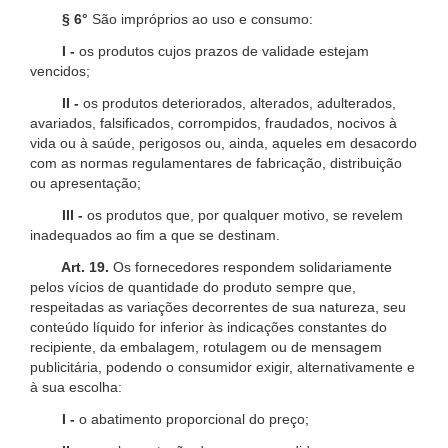
§ 6°
São impróprios ao uso e consumo:
I -
os produtos cujos prazos de validade estejam
vencidos;
II -
os produtos deteriorados, alterados, adulterados,
avariados, falsificados, corrompidos, fraudados, nocivos à
vida ou à saúde, perigosos ou, ainda, aqueles em desacordo
com as normas regulamentares de fabricação, distribuição
ou apresentação;
III -
os produtos que, por qualquer motivo, se revelem
inadequados ao fim a que se destinam.
Art. 19.
Os fornecedores respondem solidariamente
pelos vícios de quantidade do produto sempre que,
respeitadas as variações decorrentes de sua natureza, seu
conteúdo líquido for inferior às indicações constantes do
recipiente, da embalagem, rotulagem ou de mensagem
publicitária, podendo o consumidor exigir, alternativamente e
à sua escolha:
I -
o abatimento proporcional do preço;