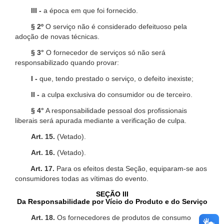
III -
a época em que foi fornecido.
§ 2º
O serviço não é considerado defeituoso pela
adoção de novas técnicas.
§ 3°
O fornecedor de serviços só não será
responsabilizado quando provar:
I -
que, tendo prestado o serviço, o defeito inexiste;
II -
a culpa exclusiva do consumidor ou de terceiro.
§ 4°
A responsabilidade pessoal dos profissionais
liberais será apurada mediante a verificação de culpa.
Art. 15.
(Vetado).
Art. 16.
(Vetado).
Art. 17.
Para os efeitos desta Seção, equiparam-se aos
consumidores todas as vítimas do evento.
SEÇÃO III
Da Responsabilidade por Vício do Produto e do Serviço
Art. 18.
Os fornecedores de produtos de consumo