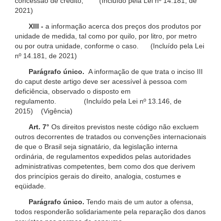
concessão de crédito; (Incluído pela Lei nº 14.181, de
2021)
XIII -
a informação acerca dos preços dos produtos por
unidade de medida, tal como por quilo, por litro, por metro
ou por outra unidade, conforme o caso. (Incluído pela Lei
nº 14.181, de 2021)
Parágrafo único.
A informação de que trata o inciso III
do caput deste artigo deve ser acessível à pessoa com
deficiência, observado o disposto em
regulamento. (Incluído pela Lei nº 13.146, de
2015) (Vigência)
Art. 7°
Os direitos previstos neste código não excluem
outros decorrentes de tratados ou convenções internacionais
de que o Brasil seja signatário, da legislação interna
ordinária, de regulamentos expedidos pelas autoridades
administrativas competentes, bem como dos que derivem
dos princípios gerais do direito, analogia, costumes e
eqüidade.
Parágrafo único.
Tendo mais de um autor a ofensa,
todos responderão solidariamente pela reparação dos danos