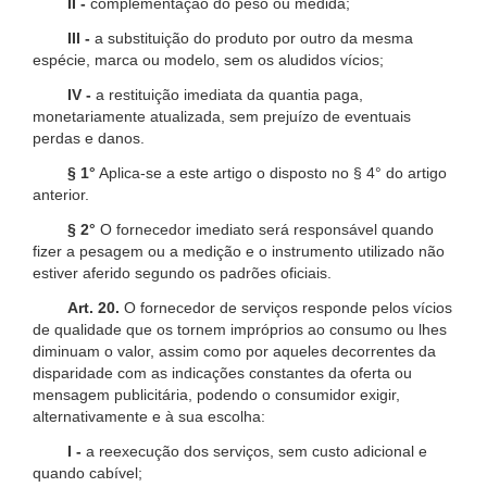
II -
complementação do peso ou medida;
III -
a substituição do produto por outro da mesma
espécie, marca ou modelo, sem os aludidos vícios;
IV -
a restituição imediata da quantia paga,
monetariamente atualizada, sem prejuízo de eventuais
perdas e danos.
§ 1°
Aplica-se a este artigo o disposto no § 4° do artigo
anterior.
§ 2°
O fornecedor imediato será responsável quando
fizer a pesagem ou a medição e o instrumento utilizado não
estiver aferido segundo os padrões oficiais.
Art. 20.
O fornecedor de serviços responde pelos vícios
de qualidade que os tornem impróprios ao consumo ou lhes
diminuam o valor, assim como por aqueles decorrentes da
disparidade com as indicações constantes da oferta ou
mensagem publicitária, podendo o consumidor exigir,
alternativamente e à sua escolha:
I -
a reexecução dos serviços, sem custo adicional e
quando cabível;