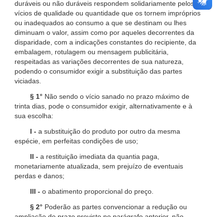
duráveis ou não duráveis respondem solidariamente pelos
vícios de qualidade ou quantidade que os tornem impróprios
ou inadequados ao consumo a que se destinam ou lhes
diminuam o valor, assim como por aqueles decorrentes da
disparidade, com a indicações constantes do recipiente, da
embalagem, rotulagem ou mensagem publicitária,
respeitadas as variações decorrentes de sua natureza,
podendo o consumidor exigir a substituição das partes
viciadas.
§ 1°
Não sendo o vício sanado no prazo máximo de
trinta dias, pode o consumidor exigir, alternativamente e à
sua escolha:
I -
a substituição do produto por outro da mesma
espécie, em perfeitas condições de uso;
II -
a restituição imediata da quantia paga,
monetariamente atualizada, sem prejuízo de eventuais
perdas e danos;
III -
o abatimento proporcional do preço.
§ 2°
Poderão as partes convencionar a redução ou
ampliação do prazo previsto no parágrafo anterior, não