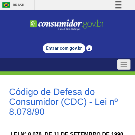
BRASIL
Simplifique!
Comunica BR
Participe
Acesso à informação
Entrar com
gov.br
Legislação
Canais
Toggle
naviga
Código de Defesa do
Consumidor (CDC) - Lei nº
8.078/90
LEI Nº 8.078, DE 11 DE SETEMBRO DE 1990.