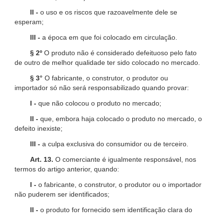
II -
o uso e os riscos que razoavelmente dele se
esperam;
III -
a época em que foi colocado em circulação.
§ 2º
O produto não é considerado defeituoso pelo fato
de outro de melhor qualidade ter sido colocado no mercado.
§ 3°
O fabricante, o construtor, o produtor ou
importador só não será responsabilizado quando provar:
I -
que não colocou o produto no mercado;
II -
que, embora haja colocado o produto no mercado, o
defeito inexiste;
III -
a culpa exclusiva do consumidor ou de terceiro.
Art. 13.
O comerciante é igualmente responsável, nos
termos do artigo anterior, quando:
I -
o fabricante, o construtor, o produtor ou o importador
não puderem ser identificados;
II -
o produto for fornecido sem identificação clara do