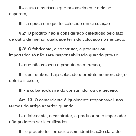
II -
o uso e os riscos que razoavelmente dele se
esperam;
III -
a época em que foi colocado em circulação.
§ 2º
O produto não é considerado defeituoso pelo fato
de outro de melhor qualidade ter sido colocado no mercado.
§ 3°
O fabricante, o construtor, o produtor ou
importador só não será responsabilizado quando provar:
I -
que não colocou o produto no mercado;
II -
que, embora haja colocado o produto no mercado, o
defeito inexiste;
III -
a culpa exclusiva do consumidor ou de terceiro.
Art. 13.
O comerciante é igualmente responsável, nos
termos do artigo anterior, quando:
I -
o fabricante, o construtor, o produtor ou o importador
não puderem ser identificados;
II -
o produto for fornecido sem identificação clara do