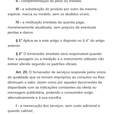
II -
complementação do peso ou medida;
III -
a substituição do produto por outro da mesma
espécie, marca ou modelo, sem os aludidos vícios;
IV -
a restituição imediata da quantia paga,
monetariamente atualizada, sem prejuízo de eventuais
perdas e danos.
§ 1°
Aplica-se a este artigo o disposto no § 4° do artigo
anterior.
§ 2°
O fornecedor imediato será responsável quando
fizer a pesagem ou a medição e o instrumento utilizado não
estiver aferido segundo os padrões oficiais.
Art. 20.
O fornecedor de serviços responde pelos vícios
de qualidade que os tornem impróprios ao consumo ou lhes
diminuam o valor, assim como por aqueles decorrentes da
disparidade com as indicações constantes da oferta ou
mensagem publicitária, podendo o consumidor exigir,
alternativamente e à sua escolha:
I -
a reexecução dos serviços, sem custo adicional e
quando cabível;