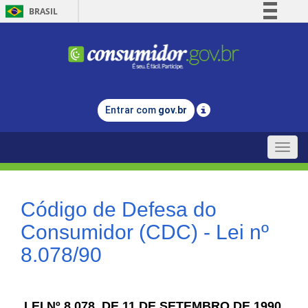
BRASIL
Simplifique!
Comunica BR
Participe
Acesso à informação
Entrar com
gov.br
Legislação
Canais
Toggle
naviga
Código de Defesa do
Consumidor (CDC) - Lei nº
8.078/90
LEI Nº 8.078, DE 11 DE SETEMBRO DE 1990.