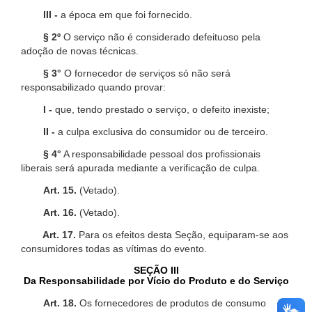
III -
a época em que foi fornecido.
§ 2º
O serviço não é considerado defeituoso pela
adoção de novas técnicas.
§ 3°
O fornecedor de serviços só não será
responsabilizado quando provar:
I -
que, tendo prestado o serviço, o defeito inexiste;
II -
a culpa exclusiva do consumidor ou de terceiro.
§ 4°
A responsabilidade pessoal dos profissionais
liberais será apurada mediante a verificação de culpa.
Art. 15.
(Vetado).
Art. 16.
(Vetado).
Art. 17.
Para os efeitos desta Seção, equiparam-se aos
consumidores todas as vítimas do evento.
SEÇÃO III
Da Responsabilidade por Vício do Produto e do Serviço
Art. 18.
Os fornecedores de produtos de consumo