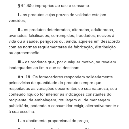
§ 6°
São impróprios ao uso e consumo:
I -
os produtos cujos prazos de validade estejam
vencidos;
II -
os produtos deteriorados, alterados, adulterados,
avariados, falsificados, corrompidos, fraudados, nocivos à
vida ou à saúde, perigosos ou, ainda, aqueles em desacordo
com as normas regulamentares de fabricação, distribuição
ou apresentação;
III -
os produtos que, por qualquer motivo, se revelem
inadequados ao fim a que se destinam.
Art. 19.
Os fornecedores respondem solidariamente
pelos vícios de quantidade do produto sempre que,
respeitadas as variações decorrentes de sua natureza, seu
conteúdo líquido for inferior às indicações constantes do
recipiente, da embalagem, rotulagem ou de mensagem
publicitária, podendo o consumidor exigir, alternativamente e
à sua escolha:
I -
o abatimento proporcional do preço;