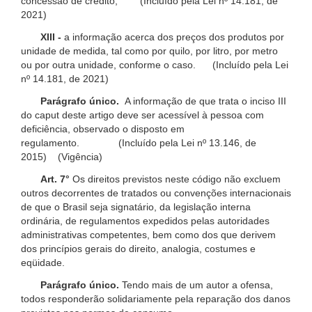
concessão de crédito; (Incluído pela Lei nº 14.181, de
2021)
XIII -
a informação acerca dos preços dos produtos por
unidade de medida, tal como por quilo, por litro, por metro
ou por outra unidade, conforme o caso. (Incluído pela Lei
nº 14.181, de 2021)
Parágrafo único.
A informação de que trata o inciso III
do caput deste artigo deve ser acessível à pessoa com
deficiência, observado o disposto em
regulamento. (Incluído pela Lei nº 13.146, de
2015) (Vigência)
Art. 7°
Os direitos previstos neste código não excluem
outros decorrentes de tratados ou convenções internacionais
de que o Brasil seja signatário, da legislação interna
ordinária, de regulamentos expedidos pelas autoridades
administrativas competentes, bem como dos que derivem
dos princípios gerais do direito, analogia, costumes e
eqüidade.
Parágrafo único.
Tendo mais de um autor a ofensa,
todos responderão solidariamente pela reparação dos danos