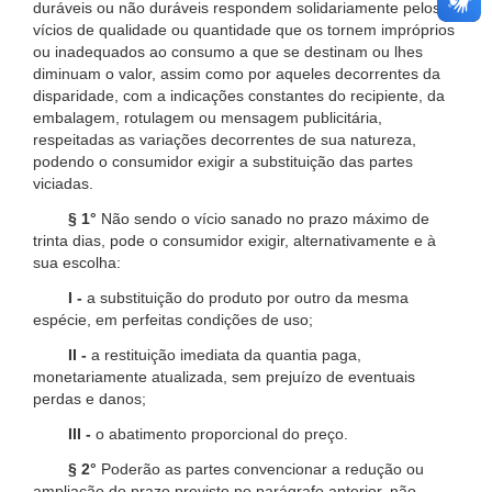
duráveis ou não duráveis respondem solidariamente pelos
vícios de qualidade ou quantidade que os tornem impróprios
ou inadequados ao consumo a que se destinam ou lhes
diminuam o valor, assim como por aqueles decorrentes da
disparidade, com a indicações constantes do recipiente, da
embalagem, rotulagem ou mensagem publicitária,
respeitadas as variações decorrentes de sua natureza,
podendo o consumidor exigir a substituição das partes
viciadas.
§ 1°
Não sendo o vício sanado no prazo máximo de
trinta dias, pode o consumidor exigir, alternativamente e à
sua escolha:
I -
a substituição do produto por outro da mesma
espécie, em perfeitas condições de uso;
II -
a restituição imediata da quantia paga,
monetariamente atualizada, sem prejuízo de eventuais
perdas e danos;
III -
o abatimento proporcional do preço.
§ 2°
Poderão as partes convencionar a redução ou
ampliação do prazo previsto no parágrafo anterior, não