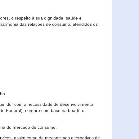
res, o respeito à sua dignidade, saúde e
 harmonia das relações de consumo, atendidos os
ho.
nsumidor com a necessidade de desenvolvimento
ição Federal), sempre com base na boa-fé e
horia do mercado de consumo;
serviços, assim como de mecanismos alternativos de