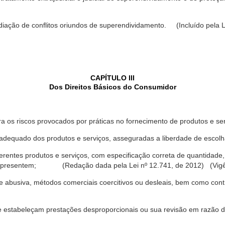
ediação de conflitos oriundos de superendividamento. (Incluído pela L
CAPÍTULO III
Dos Direitos Básicos do Consumidor
a os riscos provocados por práticas no fornecimento de produtos e se
dequado dos produtos e serviços, asseguradas a liberdade de escolha
rentes produtos e serviços, com especificação correta de quantidade, 
ue apresentem; (Redação dada pela Lei nº 12.741, de 2012) (Vigê
 abusiva, métodos comerciais coercitivos ou desleais, bem como contr
e estabeleçam prestações desproporcionais ou sua revisão em razão d