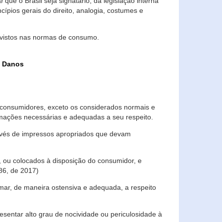
que o Brasil seja signatário, da legislação interna
ípios gerais do direito, analogia, costumes e
evistos nas normas de consumo.
s Danos
consumidores, exceto os considerados normais e
ormações necessárias e adequadas a seu respeito.
través de impressos apropriados que devam
, ou colocados à disposição do consumidor, e
86, de 2017)
mar, de maneira ostensiva e adequada, a respeito
entar alto grau de nocividade ou periculosidade à