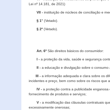
Lei nº 14.181, de 2021)
VII -
instituição de núcleos de conciliação e m
§ 1°
(Vetado).
§ 2º
(Vetado).
Art. 6º
São direitos básicos do consumidor:
I -
a proteção da vida, saúde e segurança contr
II -
a educação e divulgação sobre o consumo a
III -
a informação adequada e clara sobre os dife
incidentes e preço, bem como sobre os riscos q
IV -
a proteção contra a publicidade enganosa e
fornecimento de produtos e serviços;
V -
a modificação das cláusulas contratuais qu
excessivamente onerosas;