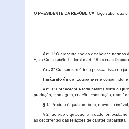
O PRESIDENTE DA REPÚBLICA
, faço saber que o
Art. 1°
O presente código estabelece normas de 
V, da Constituição Federal e art. 48 de suas Disposi
Art. 2°
Consumidor é toda pessoa física ou juríd
Parágrafo único.
Equipara-se a consumidor a c
Art. 3°
Fornecedor é toda pessoa física ou jurí
produção, montagem, criação, construção, transform
§ 1°
Produto é qualquer bem, móvel ou imóvel, 
§ 2°
Serviço é qualquer atividade fornecida no 
as decorrentes das relações de caráter trabalhista.