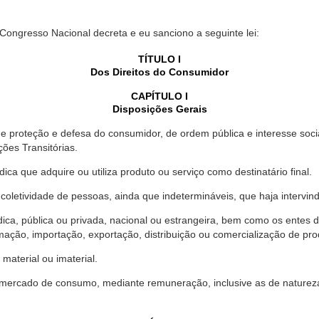
 Congresso Nacional decreta e eu sanciono a seguinte lei:
TÍTULO I
Dos Direitos do Consumidor
CAPÍTULO I
Disposições Gerais
proteção e defesa do consumidor, de ordem pública e interesse social,
ções Transitórias.
ica que adquire ou utiliza produto ou serviço como destinatário final.
oletividade de pessoas, ainda que indetermináveis, que haja intervi
dica, pública ou privada, nacional ou estrangeira, bem como os entes
ação, importação, exportação, distribuição ou comercialização de pro
material ou imaterial.
mercado de consumo, mediante remuneração, inclusive as de natureza ba