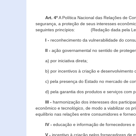
Art. 4º
A Política Nacional das Relações de Co
segurança, a proteção de seus interesses econômic
seguintes princípios: (Redação dada pela Lei n
I -
reconhecimento da vulnerabilidade do con
II -
ação governamental no sentido de proteger
a) por iniciativa direta;
b) por incentivos à criação e desenvolvimento de
c) pela presença do Estado no mercado de co
d) pela garantia dos produtos e serviços com pa
III -
harmonização dos interesses dos particip
econômico e tecnológico, de modo a viabilizar os p
equilíbrio nas relações entre consumidores e forne
IV -
educação e informação de fornecedores e 
V -
incentivo à criação pelos fornecedores de 