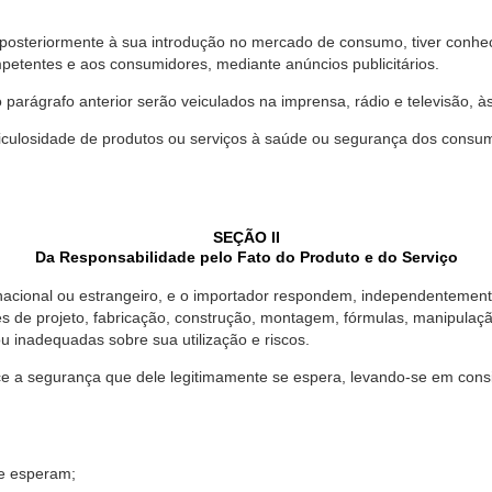
 posteriormente à sua introdução no mercado de consumo, tiver conhe
petentes e aos consumidores, mediante anúncios publicitários.
o parágrafo anterior serão veiculados na imprensa, rádio e televisão, 
ulosidade de produtos ou serviços à saúde ou segurança dos consumido
SEÇÃO II
Da Responsabilidade pelo Fato do Produto e do Serviço
, nacional ou estrangeiro, e o importador respondem, independentemen
s de projeto, fabricação, construção, montagem, fórmulas, manipula
u inadequadas sobre sua utilização e riscos.
 a segurança que dele legitimamente se espera, levando-se em consid
se esperam;