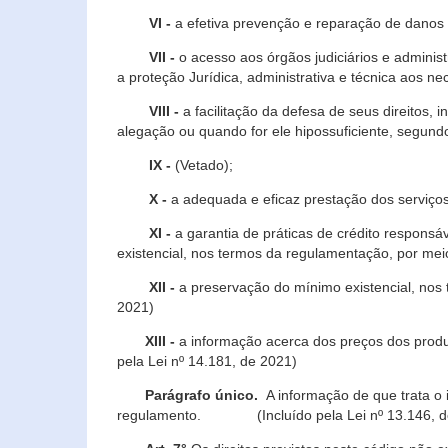
VI -
a efetiva prevenção e reparação de danos pa
VII -
o acesso aos órgãos judiciários e administ
a proteção Jurídica, administrativa e técnica aos ne
VIII -
a facilitação da defesa de seus direitos, i
alegação ou quando for ele hipossuficiente, segundo
IX -
(Vetado);
X -
a adequada e eficaz prestação dos serviços
XI -
a garantia de práticas de crédito respons
existencial, nos termos da regulamentação, por mei
XII -
a preservação do mínimo existencial, nos
2021)
XIII -
a informação acerca dos preços dos produt
pela Lei nº 14.181, de 2021)
Parágrafo único.
A informação de que trata o i
regulamento. (Incluído pela Lei nº 13.146, d