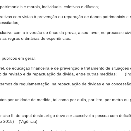
trimoniais e morais, individuais, coletivos e difusos;
rativos com vistas à prevenção ou reparação de danos patrimoniais e mo
cessitados;
nclusive com a inversão do ônus da prova, a seu favor, no processo civil,
 as regras ordinárias de experiências;
 públicos em geral.
ável, de educação financeira e de prevenção e tratamento de situaçõe
o da revisão e da repactuação da dívida, entre outras medidas; (Inc
 termos da regulamentação, na repactuação de dívidas e na concessão
os por unidade de medida, tal como por quilo, por litro, por metro o
nciso III do caput deste artigo deve ser acessível à pessoa com defic
e 2015) (Vigência)