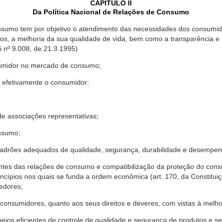
CAPÍTULO II
Da Política Nacional de Relações de Consumo
nsumo tem por objetivo o atendimento das necessidades dos consumido
os, a melhoria da sua qualidade de vida, bem como a transparência e
º 9.008, de 21.3.1995)
sumidor no mercado de consumo;
 efetivamente o consumidor:
 associações representativas;
nsumo;
drões adequados de qualidade, segurança, durabilidade e desempen
antes das relações de consumo e compatibilização da proteção do co
rincípios nos quais se funda a ordem econômica (art. 170, da Constitu
cedores;
consumidores, quanto aos seus direitos e deveres, com vistas à mel
meios eficientes de controle de qualidade e segurança de produtos e 