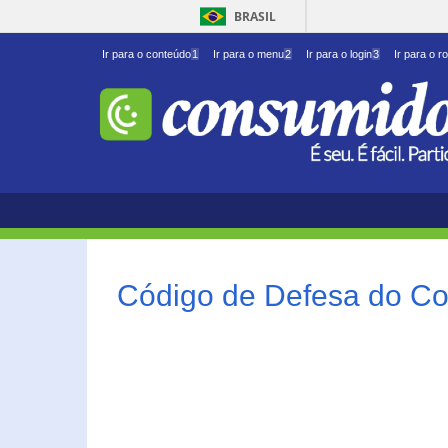
BRASIL
Ir para o conteúdo
1
Ir para o menu
2
Ir para o login
3
Ir para o r
Código de Defesa do Co