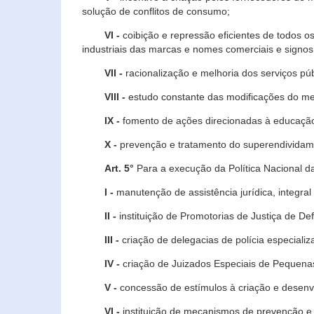
solução de conflitos de consumo;
VI -
coibição e repressão eficientes de todos o
industriais das marcas e nomes comerciais e signos
VII -
racionalização e melhoria dos serviços púb
VIII -
estudo constante das modificações do m
IX -
fomento de ações direcionadas à educação 
X -
prevenção e tratamento do superendividame
Art. 5°
Para a execução da Política Nacional d
I -
manutenção de assistência jurídica, integral
II -
instituição de Promotorias de Justiça de De
III -
criação de delegacias de polícia especial
IV -
criação de Juizados Especiais de Pequenas
V -
concessão de estímulos à criação e desen
VI -
instituição de mecanismos de prevenção e 