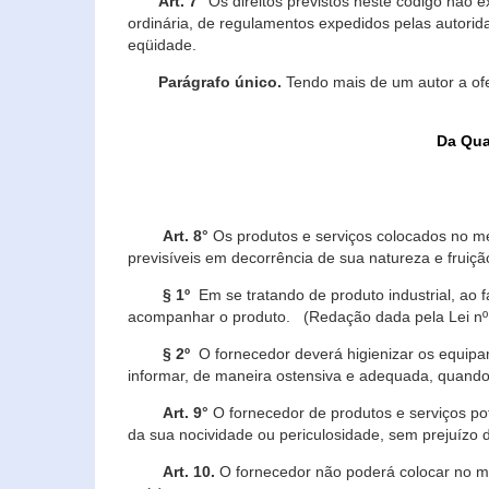
Art. 7°
Os direitos previstos neste código não e
ordinária, de regulamentos expedidos pelas autorid
eqüidade.
Parágrafo único.
Tendo mais de um autor a of
Da Qua
Art. 8°
Os produtos e serviços colocados no m
previsíveis em decorrência de sua natureza e fruiç
§ 1º
Em se tratando de produto industrial, ao 
acompanhar o produto. (Redação dada pela Lei nº
§ 2º
O fornecedor deverá higienizar os equipam
informar, de maneira ostensiva e adequada, quando 
Art. 9°
O fornecedor de produtos e serviços po
da sua nocividade ou periculosidade, sem prejuízo
Art. 10.
O fornecedor não poderá colocar no me