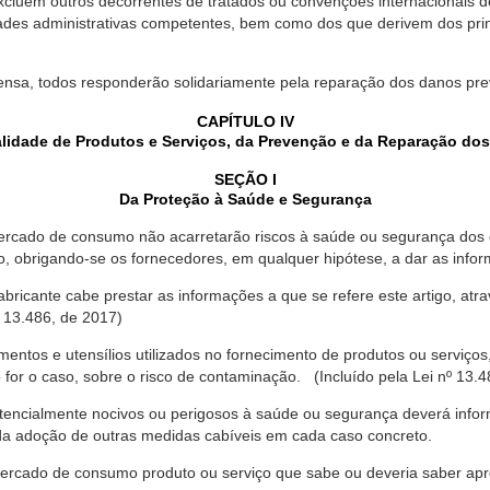
xcluem outros decorrentes de tratados ou convenções internacionais de 
ades administrativas competentes, bem como dos que derivem dos princ
ensa, todos responderão solidariamente pela reparação dos danos pr
CAPÍTULO IV
lidade de Produtos e Serviços, da Prevenção e da Reparação do
SEÇÃO I
Da Proteção à Saúde e Segurança
ercado de consumo não acarretarão riscos à saúde ou segurança dos 
ão, obrigando-se os fornecedores, em qualquer hipótese, a dar as inf
fabricante cabe prestar as informações a que se refere este artigo, a
 13.486, de 2017)
entos e utensílios utilizados no fornecimento de produtos ou serviços
for o caso, sobre o risco de contaminação. (Incluído pela Lei nº 13.4
tencialmente nocivos ou perigosos à saúde ou segurança deverá infor
 da adoção de outras medidas cabíveis em cada caso concreto.
rcado de consumo produto ou serviço que sabe ou deveria saber apres