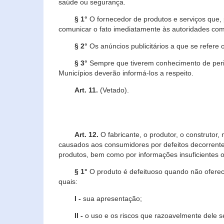
saúde ou segurança.
§ 1°
O fornecedor de produtos e serviços que,
comunicar o fato imediatamente às autoridades com
§ 2°
Os anúncios publicitários a que se refere 
§ 3°
Sempre que tiverem conhecimento de peric
Municípios deverão informá-los a respeito.
Art. 11.
(Vetado).
Art. 12.
O fabricante, o produtor, o construtor
causados aos consumidores por defeitos decorrente
produtos, bem como por informações insuficientes o
§ 1°
O produto é defeituoso quando não oferece
quais:
I -
sua apresentação;
II -
o uso e os riscos que razoavelmente dele 