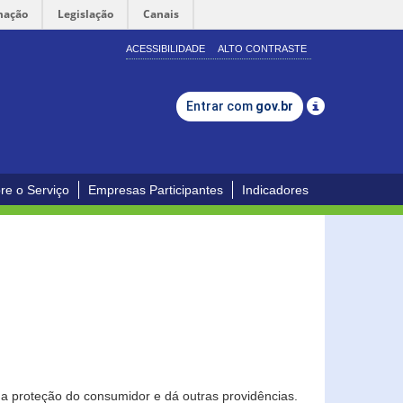
mação
Legislação
Canais
ACESSIBILIDADE
ALTO CONTRASTE
Entrar com
gov.br
re o Serviço
Empresas Participantes
Indicadores
0
a proteção do consumidor e dá outras providências.