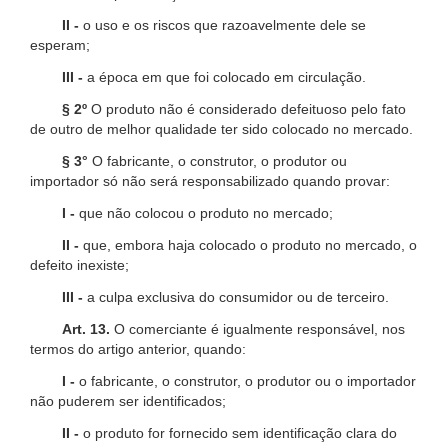
II -
o uso e os riscos que razoavelmente dele se
esperam;
III -
a época em que foi colocado em circulação.
§ 2º
O produto não é considerado defeituoso pelo fato
de outro de melhor qualidade ter sido colocado no mercado.
§ 3°
O fabricante, o construtor, o produtor ou
importador só não será responsabilizado quando provar:
I -
que não colocou o produto no mercado;
II -
que, embora haja colocado o produto no mercado, o
defeito inexiste;
III -
a culpa exclusiva do consumidor ou de terceiro.
Art. 13.
O comerciante é igualmente responsável, nos
termos do artigo anterior, quando:
I -
o fabricante, o construtor, o produtor ou o importador
não puderem ser identificados;
II -
o produto for fornecido sem identificação clara do