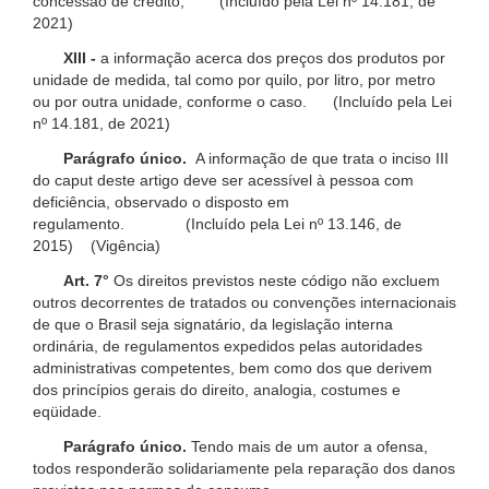
concessão de crédito; (Incluído pela Lei nº 14.181, de
2021)
XIII -
a informação acerca dos preços dos produtos por
unidade de medida, tal como por quilo, por litro, por metro
ou por outra unidade, conforme o caso. (Incluído pela Lei
nº 14.181, de 2021)
Parágrafo único.
A informação de que trata o inciso III
do caput deste artigo deve ser acessível à pessoa com
deficiência, observado o disposto em
regulamento. (Incluído pela Lei nº 13.146, de
2015) (Vigência)
Art. 7°
Os direitos previstos neste código não excluem
outros decorrentes de tratados ou convenções internacionais
de que o Brasil seja signatário, da legislação interna
ordinária, de regulamentos expedidos pelas autoridades
administrativas competentes, bem como dos que derivem
dos princípios gerais do direito, analogia, costumes e
eqüidade.
Parágrafo único.
Tendo mais de um autor a ofensa,
todos responderão solidariamente pela reparação dos danos