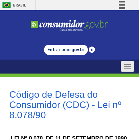
BRASIL
Simplifique!
Comunica BR
Participe
Acesso à informação
Entrar com
gov.br
Legislação
Canais
Toggle
naviga
Código de Defesa do
Consumidor (CDC) - Lei nº
8.078/90
LEI Nº 8.078, DE 11 DE SETEMBRO DE 1990.