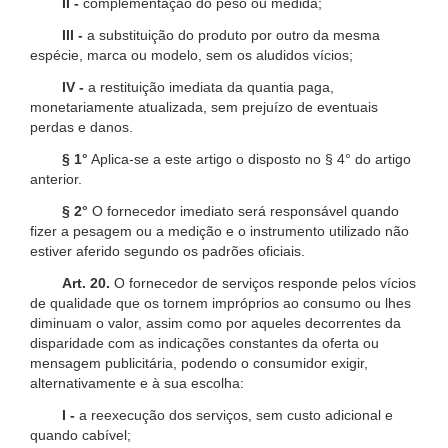
II -
complementação do peso ou medida;
III -
a substituição do produto por outro da mesma
espécie, marca ou modelo, sem os aludidos vícios;
IV -
a restituição imediata da quantia paga,
monetariamente atualizada, sem prejuízo de eventuais
perdas e danos.
§ 1°
Aplica-se a este artigo o disposto no § 4° do artigo
anterior.
§ 2°
O fornecedor imediato será responsável quando
fizer a pesagem ou a medição e o instrumento utilizado não
estiver aferido segundo os padrões oficiais.
Art. 20.
O fornecedor de serviços responde pelos vícios
de qualidade que os tornem impróprios ao consumo ou lhes
diminuam o valor, assim como por aqueles decorrentes da
disparidade com as indicações constantes da oferta ou
mensagem publicitária, podendo o consumidor exigir,
alternativamente e à sua escolha:
I -
a reexecução dos serviços, sem custo adicional e
quando cabível;