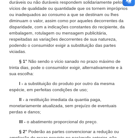
duráveis ou não duráveis respondem solidariamente pelos
vícios de qualidade ou quantidade que os tornem impróprios
ou inadequados ao consumo a que se destinam ou lhes
diminuam o valor, assim como por aqueles decorrentes da
disparidade, com a indicações constantes do recipiente, da
embalagem, rotulagem ou mensagem publicitária,
respeitadas as variações decorrentes de sua natureza,
podendo o consumidor exigir a substituição das partes
viciadas.
§ 1°
Não sendo o vício sanado no prazo máximo de
trinta dias, pode o consumidor exigir, alternativamente e à
sua escolha:
I -
a substituição do produto por outro da mesma
espécie, em perfeitas condições de uso;
II -
a restituição imediata da quantia paga,
monetariamente atualizada, sem prejuízo de eventuais
perdas e danos;
III -
o abatimento proporcional do preço.
§ 2°
Poderão as partes convencionar a redução ou
ampliação do prazo previsto no parágrafo anterior, não