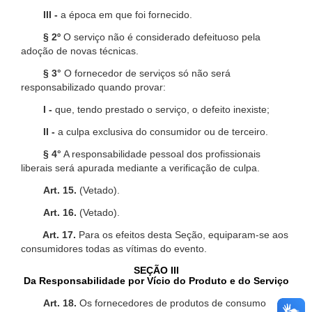
III -
a época em que foi fornecido.
§ 2º
O serviço não é considerado defeituoso pela
adoção de novas técnicas.
§ 3°
O fornecedor de serviços só não será
responsabilizado quando provar:
I -
que, tendo prestado o serviço, o defeito inexiste;
II -
a culpa exclusiva do consumidor ou de terceiro.
§ 4°
A responsabilidade pessoal dos profissionais
liberais será apurada mediante a verificação de culpa.
Art. 15.
(Vetado).
Art. 16.
(Vetado).
Art. 17.
Para os efeitos desta Seção, equiparam-se aos
consumidores todas as vítimas do evento.
SEÇÃO III
Da Responsabilidade por Vício do Produto e do Serviço
Art. 18.
Os fornecedores de produtos de consumo