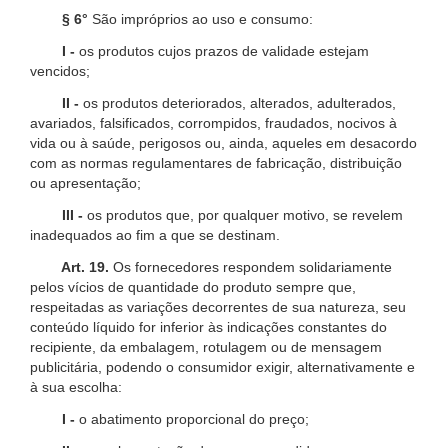
§ 6°
São impróprios ao uso e consumo:
I -
os produtos cujos prazos de validade estejam
vencidos;
II -
os produtos deteriorados, alterados, adulterados,
avariados, falsificados, corrompidos, fraudados, nocivos à
vida ou à saúde, perigosos ou, ainda, aqueles em desacordo
com as normas regulamentares de fabricação, distribuição
ou apresentação;
III -
os produtos que, por qualquer motivo, se revelem
inadequados ao fim a que se destinam.
Art. 19.
Os fornecedores respondem solidariamente
pelos vícios de quantidade do produto sempre que,
respeitadas as variações decorrentes de sua natureza, seu
conteúdo líquido for inferior às indicações constantes do
recipiente, da embalagem, rotulagem ou de mensagem
publicitária, podendo o consumidor exigir, alternativamente e
à sua escolha:
I -
o abatimento proporcional do preço;