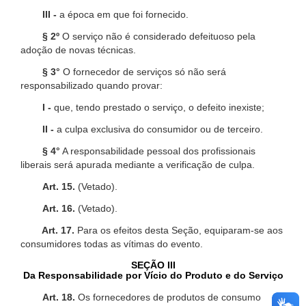
III -
a época em que foi fornecido.
§ 2º
O serviço não é considerado defeituoso pela
adoção de novas técnicas.
§ 3°
O fornecedor de serviços só não será
responsabilizado quando provar:
I -
que, tendo prestado o serviço, o defeito inexiste;
II -
a culpa exclusiva do consumidor ou de terceiro.
§ 4°
A responsabilidade pessoal dos profissionais
liberais será apurada mediante a verificação de culpa.
Art. 15.
(Vetado).
Art. 16.
(Vetado).
Art. 17.
Para os efeitos desta Seção, equiparam-se aos
consumidores todas as vítimas do evento.
SEÇÃO III
Da Responsabilidade por Vício do Produto e do Serviço
Art. 18.
Os fornecedores de produtos de consumo