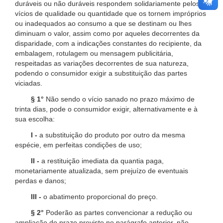
duráveis ou não duráveis respondem solidariamente pelos
vícios de qualidade ou quantidade que os tornem impróprios
ou inadequados ao consumo a que se destinam ou lhes
diminuam o valor, assim como por aqueles decorrentes da
disparidade, com a indicações constantes do recipiente, da
embalagem, rotulagem ou mensagem publicitária,
respeitadas as variações decorrentes de sua natureza,
podendo o consumidor exigir a substituição das partes
viciadas.
§ 1°
Não sendo o vício sanado no prazo máximo de
trinta dias, pode o consumidor exigir, alternativamente e à
sua escolha:
I -
a substituição do produto por outro da mesma
espécie, em perfeitas condições de uso;
II -
a restituição imediata da quantia paga,
monetariamente atualizada, sem prejuízo de eventuais
perdas e danos;
III -
o abatimento proporcional do preço.
§ 2°
Poderão as partes convencionar a redução ou
ampliação do prazo previsto no parágrafo anterior, não