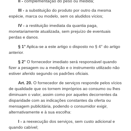
II -
complementação do peso ou medida;
III -
a substituição do produto por outro da mesma
espécie, marca ou modelo, sem os aludidos vícios;
IV -
a restituição imediata da quantia paga,
monetariamente atualizada, sem prejuízo de eventuais
perdas e danos.
§ 1°
Aplica-se a este artigo o disposto no § 4° do artigo
anterior.
§ 2°
O fornecedor imediato será responsável quando
fizer a pesagem ou a medição e o instrumento utilizado não
estiver aferido segundo os padrões oficiais.
Art. 20.
O fornecedor de serviços responde pelos vícios
de qualidade que os tornem impróprios ao consumo ou lhes
diminuam o valor, assim como por aqueles decorrentes da
disparidade com as indicações constantes da oferta ou
mensagem publicitária, podendo o consumidor exigir,
alternativamente e à sua escolha:
I -
a reexecução dos serviços, sem custo adicional e
quando cabível;