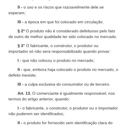
II -
o uso e os riscos que razoavelmente dele se
esperam;
III -
a época em que foi colocado em circulação.
§ 2º
O produto não é considerado defeituoso pelo fato
de outro de melhor qualidade ter sido colocado no mercado.
§ 3°
O fabricante, o construtor, o produtor ou
importador só não será responsabilizado quando provar:
I -
que não colocou o produto no mercado;
II -
que, embora haja colocado o produto no mercado, o
defeito inexiste;
III -
a culpa exclusiva do consumidor ou de terceiro.
Art. 13.
O comerciante é igualmente responsável, nos
termos do artigo anterior, quando:
I -
o fabricante, o construtor, o produtor ou o importador
não puderem ser identificados;
II -
o produto for fornecido sem identificação clara do