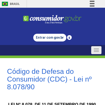
BRASIL
Simplifique!
Comunica BR
Participe
Acesso à informação
Entrar com
gov.br
Legislação
Canais
Toggle
naviga
Código de Defesa do
Consumidor (CDC) - Lei nº
8.078/90
LEI Nº 8.078, DE 11 DE SETEMBRO DE 1990.