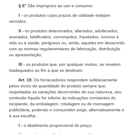
§ 6°
São impróprios ao uso e consumo:
I -
os produtos cujos prazos de validade estejam
vencidos;
II -
os produtos deteriorados, alterados, adulterados,
avariados, falsificados, corrompidos, fraudados, nocivos à
vida ou à saúde, perigosos ou, ainda, aqueles em desacordo
com as normas regulamentares de fabricação, distribuição
ou apresentação;
III -
os produtos que, por qualquer motivo, se revelem
inadequados ao fim a que se destinam.
Art. 19.
Os fornecedores respondem solidariamente
pelos vícios de quantidade do produto sempre que,
respeitadas as variações decorrentes de sua natureza, seu
conteúdo líquido for inferior às indicações constantes do
recipiente, da embalagem, rotulagem ou de mensagem
publicitária, podendo o consumidor exigir, alternativamente e
à sua escolha:
I -
o abatimento proporcional do preço;