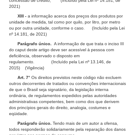
concessão de crédito; (Incluído pela Lei nº 14.181, de
2021)
XIII -
a informação acerca dos preços dos produtos por
unidade de medida, tal como por quilo, por litro, por metro
ou por outra unidade, conforme o caso. (Incluído pela Lei
nº 14.181, de 2021)
Parágrafo único.
A informação de que trata o inciso III
do caput deste artigo deve ser acessível à pessoa com
deficiência, observado o disposto em
regulamento. (Incluído pela Lei nº 13.146, de
2015) (Vigência)
Art. 7°
Os direitos previstos neste código não excluem
outros decorrentes de tratados ou convenções internacionais
de que o Brasil seja signatário, da legislação interna
ordinária, de regulamentos expedidos pelas autoridades
administrativas competentes, bem como dos que derivem
dos princípios gerais do direito, analogia, costumes e
eqüidade.
Parágrafo único.
Tendo mais de um autor a ofensa,
todos responderão solidariamente pela reparação dos danos