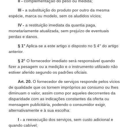
II -
complementação do peso ou medida;
III -
a substituição do produto por outro da mesma
espécie, marca ou modelo, sem os aludidos vícios;
IV -
a restituição imediata da quantia paga,
monetariamente atualizada, sem prejuízo de eventuais
perdas e danos.
§ 1°
Aplica-se a este artigo o disposto no § 4° do artigo
anterior.
§ 2°
O fornecedor imediato será responsável quando
fizer a pesagem ou a medição e o instrumento utilizado não
estiver aferido segundo os padrões oficiais.
Art. 20.
O fornecedor de serviços responde pelos vícios
de qualidade que os tornem impróprios ao consumo ou lhes
diminuam o valor, assim como por aqueles decorrentes da
disparidade com as indicações constantes da oferta ou
mensagem publicitária, podendo o consumidor exigir,
alternativamente e à sua escolha:
I -
a reexecução dos serviços, sem custo adicional e
quando cabível;