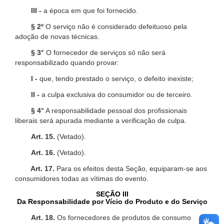
III -
a época em que foi fornecido.
§ 2º
O serviço não é considerado defeituoso pela
adoção de novas técnicas.
§ 3°
O fornecedor de serviços só não será
responsabilizado quando provar:
I -
que, tendo prestado o serviço, o defeito inexiste;
II -
a culpa exclusiva do consumidor ou de terceiro.
§ 4°
A responsabilidade pessoal dos profissionais
liberais será apurada mediante a verificação de culpa.
Art. 15.
(Vetado).
Art. 16.
(Vetado).
Art. 17.
Para os efeitos desta Seção, equiparam-se aos
consumidores todas as vítimas do evento.
SEÇÃO III
Da Responsabilidade por Vício do Produto e do Serviço
Art. 18.
Os fornecedores de produtos de consumo