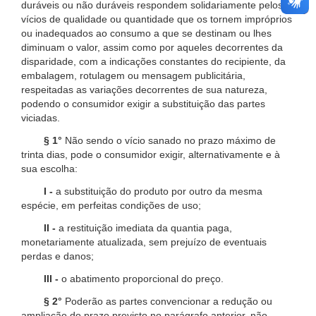
duráveis ou não duráveis respondem solidariamente pelos
vícios de qualidade ou quantidade que os tornem impróprios
ou inadequados ao consumo a que se destinam ou lhes
diminuam o valor, assim como por aqueles decorrentes da
disparidade, com a indicações constantes do recipiente, da
embalagem, rotulagem ou mensagem publicitária,
respeitadas as variações decorrentes de sua natureza,
podendo o consumidor exigir a substituição das partes
viciadas.
§ 1°
Não sendo o vício sanado no prazo máximo de
trinta dias, pode o consumidor exigir, alternativamente e à
sua escolha:
I -
a substituição do produto por outro da mesma
espécie, em perfeitas condições de uso;
II -
a restituição imediata da quantia paga,
monetariamente atualizada, sem prejuízo de eventuais
perdas e danos;
III -
o abatimento proporcional do preço.
§ 2°
Poderão as partes convencionar a redução ou
ampliação do prazo previsto no parágrafo anterior, não