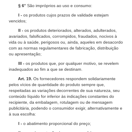
§ 6°
São impróprios ao uso e consumo:
I -
os produtos cujos prazos de validade estejam
vencidos;
II -
os produtos deteriorados, alterados, adulterados,
avariados, falsificados, corrompidos, fraudados, nocivos à
vida ou à saúde, perigosos ou, ainda, aqueles em desacordo
com as normas regulamentares de fabricação, distribuição
ou apresentação;
III -
os produtos que, por qualquer motivo, se revelem
inadequados ao fim a que se destinam.
Art. 19.
Os fornecedores respondem solidariamente
pelos vícios de quantidade do produto sempre que,
respeitadas as variações decorrentes de sua natureza, seu
conteúdo líquido for inferior às indicações constantes do
recipiente, da embalagem, rotulagem ou de mensagem
publicitária, podendo o consumidor exigir, alternativamente e
à sua escolha:
I -
o abatimento proporcional do preço;