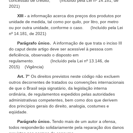
concessão de crédito; (Incluído pela Lei nº 14.181, de
2021)
XIII -
a informação acerca dos preços dos produtos por
unidade de medida, tal como por quilo, por litro, por metro
ou por outra unidade, conforme o caso. (Incluído pela Lei
nº 14.181, de 2021)
Parágrafo único.
A informação de que trata o inciso III
do caput deste artigo deve ser acessível à pessoa com
deficiência, observado o disposto em
regulamento. (Incluído pela Lei nº 13.146, de
2015) (Vigência)
Art. 7°
Os direitos previstos neste código não excluem
outros decorrentes de tratados ou convenções internacionais
de que o Brasil seja signatário, da legislação interna
ordinária, de regulamentos expedidos pelas autoridades
administrativas competentes, bem como dos que derivem
dos princípios gerais do direito, analogia, costumes e
eqüidade.
Parágrafo único.
Tendo mais de um autor a ofensa,
todos responderão solidariamente pela reparação dos danos