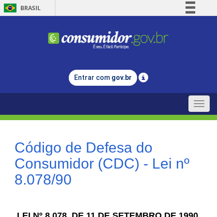
BRASIL
Simplifique!
Comunica BR
Participe
Acesso à informação
Entrar com
gov.br
Legislação
Canais
Toggle
naviga
Código de Defesa do
Consumidor (CDC) - Lei nº
8.078/90
LEI Nº 8.078, DE 11 DE SETEMBRO DE 1990.