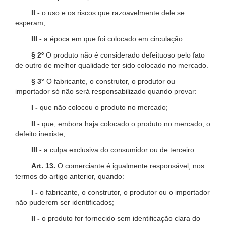
II -
o uso e os riscos que razoavelmente dele se
esperam;
III -
a época em que foi colocado em circulação.
§ 2º
O produto não é considerado defeituoso pelo fato
de outro de melhor qualidade ter sido colocado no mercado.
§ 3°
O fabricante, o construtor, o produtor ou
importador só não será responsabilizado quando provar:
I -
que não colocou o produto no mercado;
II -
que, embora haja colocado o produto no mercado, o
defeito inexiste;
III -
a culpa exclusiva do consumidor ou de terceiro.
Art. 13.
O comerciante é igualmente responsável, nos
termos do artigo anterior, quando:
I -
o fabricante, o construtor, o produtor ou o importador
não puderem ser identificados;
II -
o produto for fornecido sem identificação clara do