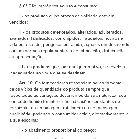
§ 6°
São impróprios ao uso e consumo:
I -
os produtos cujos prazos de validade estejam
vencidos;
II -
os produtos deteriorados, alterados, adulterados,
avariados, falsificados, corrompidos, fraudados, nocivos à
vida ou à saúde, perigosos ou, ainda, aqueles em desacordo
com as normas regulamentares de fabricação, distribuição
ou apresentação;
III -
os produtos que, por qualquer motivo, se revelem
inadequados ao fim a que se destinam.
Art. 19.
Os fornecedores respondem solidariamente
pelos vícios de quantidade do produto sempre que,
respeitadas as variações decorrentes de sua natureza, seu
conteúdo líquido for inferior às indicações constantes do
recipiente, da embalagem, rotulagem ou de mensagem
publicitária, podendo o consumidor exigir, alternativamente e
à sua escolha:
I -
o abatimento proporcional do preço;