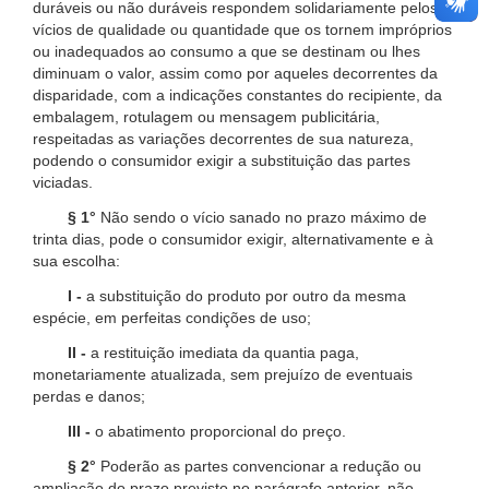
duráveis ou não duráveis respondem solidariamente pelos
vícios de qualidade ou quantidade que os tornem impróprios
ou inadequados ao consumo a que se destinam ou lhes
diminuam o valor, assim como por aqueles decorrentes da
disparidade, com a indicações constantes do recipiente, da
embalagem, rotulagem ou mensagem publicitária,
respeitadas as variações decorrentes de sua natureza,
podendo o consumidor exigir a substituição das partes
viciadas.
§ 1°
Não sendo o vício sanado no prazo máximo de
trinta dias, pode o consumidor exigir, alternativamente e à
sua escolha:
I -
a substituição do produto por outro da mesma
espécie, em perfeitas condições de uso;
II -
a restituição imediata da quantia paga,
monetariamente atualizada, sem prejuízo de eventuais
perdas e danos;
III -
o abatimento proporcional do preço.
§ 2°
Poderão as partes convencionar a redução ou
ampliação do prazo previsto no parágrafo anterior, não