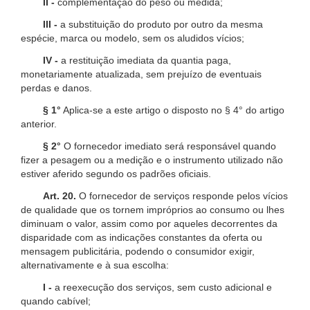
II -
complementação do peso ou medida;
III -
a substituição do produto por outro da mesma
espécie, marca ou modelo, sem os aludidos vícios;
IV -
a restituição imediata da quantia paga,
monetariamente atualizada, sem prejuízo de eventuais
perdas e danos.
§ 1°
Aplica-se a este artigo o disposto no § 4° do artigo
anterior.
§ 2°
O fornecedor imediato será responsável quando
fizer a pesagem ou a medição e o instrumento utilizado não
estiver aferido segundo os padrões oficiais.
Art. 20.
O fornecedor de serviços responde pelos vícios
de qualidade que os tornem impróprios ao consumo ou lhes
diminuam o valor, assim como por aqueles decorrentes da
disparidade com as indicações constantes da oferta ou
mensagem publicitária, podendo o consumidor exigir,
alternativamente e à sua escolha:
I -
a reexecução dos serviços, sem custo adicional e
quando cabível;