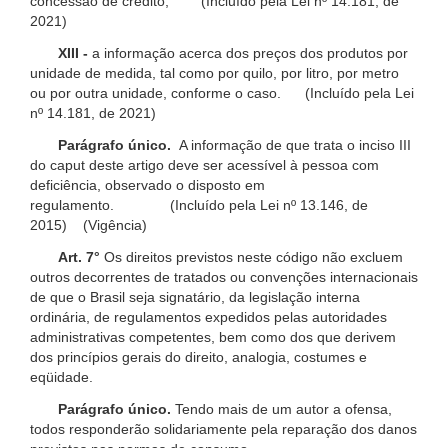
concessão de crédito; (Incluído pela Lei nº 14.181, de
2021)
XIII -
a informação acerca dos preços dos produtos por
unidade de medida, tal como por quilo, por litro, por metro
ou por outra unidade, conforme o caso. (Incluído pela Lei
nº 14.181, de 2021)
Parágrafo único.
A informação de que trata o inciso III
do caput deste artigo deve ser acessível à pessoa com
deficiência, observado o disposto em
regulamento. (Incluído pela Lei nº 13.146, de
2015) (Vigência)
Art. 7°
Os direitos previstos neste código não excluem
outros decorrentes de tratados ou convenções internacionais
de que o Brasil seja signatário, da legislação interna
ordinária, de regulamentos expedidos pelas autoridades
administrativas competentes, bem como dos que derivem
dos princípios gerais do direito, analogia, costumes e
eqüidade.
Parágrafo único.
Tendo mais de um autor a ofensa,
todos responderão solidariamente pela reparação dos danos