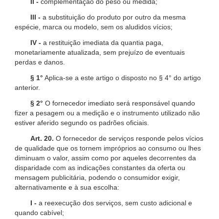
II -
complementação do peso ou medida;
III -
a substituição do produto por outro da mesma
espécie, marca ou modelo, sem os aludidos vícios;
IV -
a restituição imediata da quantia paga,
monetariamente atualizada, sem prejuízo de eventuais
perdas e danos.
§ 1°
Aplica-se a este artigo o disposto no § 4° do artigo
anterior.
§ 2°
O fornecedor imediato será responsável quando
fizer a pesagem ou a medição e o instrumento utilizado não
estiver aferido segundo os padrões oficiais.
Art. 20.
O fornecedor de serviços responde pelos vícios
de qualidade que os tornem impróprios ao consumo ou lhes
diminuam o valor, assim como por aqueles decorrentes da
disparidade com as indicações constantes da oferta ou
mensagem publicitária, podendo o consumidor exigir,
alternativamente e à sua escolha:
I -
a reexecução dos serviços, sem custo adicional e
quando cabível;