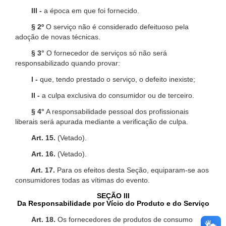
III -
a época em que foi fornecido.
§ 2º
O serviço não é considerado defeituoso pela
adoção de novas técnicas.
§ 3°
O fornecedor de serviços só não será
responsabilizado quando provar:
I -
que, tendo prestado o serviço, o defeito inexiste;
II -
a culpa exclusiva do consumidor ou de terceiro.
§ 4°
A responsabilidade pessoal dos profissionais
liberais será apurada mediante a verificação de culpa.
Art. 15.
(Vetado).
Art. 16.
(Vetado).
Art. 17.
Para os efeitos desta Seção, equiparam-se aos
consumidores todas as vítimas do evento.
SEÇÃO III
Da Responsabilidade por Vício do Produto e do Serviço
Art. 18.
Os fornecedores de produtos de consumo