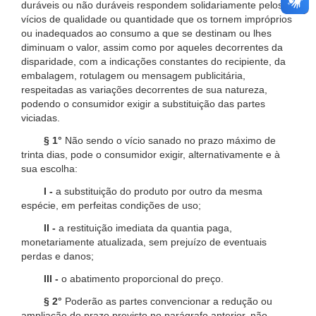
duráveis ou não duráveis respondem solidariamente pelos
vícios de qualidade ou quantidade que os tornem impróprios
ou inadequados ao consumo a que se destinam ou lhes
diminuam o valor, assim como por aqueles decorrentes da
disparidade, com a indicações constantes do recipiente, da
embalagem, rotulagem ou mensagem publicitária,
respeitadas as variações decorrentes de sua natureza,
podendo o consumidor exigir a substituição das partes
viciadas.
§ 1°
Não sendo o vício sanado no prazo máximo de
trinta dias, pode o consumidor exigir, alternativamente e à
sua escolha:
I -
a substituição do produto por outro da mesma
espécie, em perfeitas condições de uso;
II -
a restituição imediata da quantia paga,
monetariamente atualizada, sem prejuízo de eventuais
perdas e danos;
III -
o abatimento proporcional do preço.
§ 2°
Poderão as partes convencionar a redução ou
ampliação do prazo previsto no parágrafo anterior, não