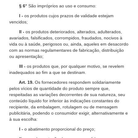
§ 6°
São impróprios ao uso e consumo:
I -
os produtos cujos prazos de validade estejam
vencidos;
II -
os produtos deteriorados, alterados, adulterados,
avariados, falsificados, corrompidos, fraudados, nocivos à
vida ou à saúde, perigosos ou, ainda, aqueles em desacordo
com as normas regulamentares de fabricação, distribuição
ou apresentação;
III -
os produtos que, por qualquer motivo, se revelem
inadequados ao fim a que se destinam.
Art. 19.
Os fornecedores respondem solidariamente
pelos vícios de quantidade do produto sempre que,
respeitadas as variações decorrentes de sua natureza, seu
conteúdo líquido for inferior às indicações constantes do
recipiente, da embalagem, rotulagem ou de mensagem
publicitária, podendo o consumidor exigir, alternativamente e
à sua escolha:
I -
o abatimento proporcional do preço;