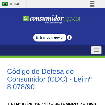
BRASIL
Simplifique!
Comunica BR
Participe
Acesso à informação
Entrar com
gov.br
Legislação
Canais
Toggle
naviga
Código de Defesa do
Consumidor (CDC) - Lei nº
8.078/90
LEI Nº 8.078, DE 11 DE SETEMBRO DE 1990.