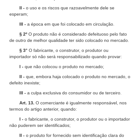
II -
o uso e os riscos que razoavelmente dele se
esperam;
III -
a época em que foi colocado em circulação.
§ 2º
O produto não é considerado defeituoso pelo fato
de outro de melhor qualidade ter sido colocado no mercado.
§ 3°
O fabricante, o construtor, o produtor ou
importador só não será responsabilizado quando provar:
I -
que não colocou o produto no mercado;
II -
que, embora haja colocado o produto no mercado, o
defeito inexiste;
III -
a culpa exclusiva do consumidor ou de terceiro.
Art. 13.
O comerciante é igualmente responsável, nos
termos do artigo anterior, quando:
I -
o fabricante, o construtor, o produtor ou o importador
não puderem ser identificados;
II -
o produto for fornecido sem identificação clara do