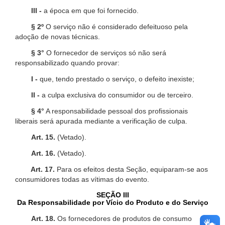
III -
a época em que foi fornecido.
§ 2º
O serviço não é considerado defeituoso pela
adoção de novas técnicas.
§ 3°
O fornecedor de serviços só não será
responsabilizado quando provar:
I -
que, tendo prestado o serviço, o defeito inexiste;
II -
a culpa exclusiva do consumidor ou de terceiro.
§ 4°
A responsabilidade pessoal dos profissionais
liberais será apurada mediante a verificação de culpa.
Art. 15.
(Vetado).
Art. 16.
(Vetado).
Art. 17.
Para os efeitos desta Seção, equiparam-se aos
consumidores todas as vítimas do evento.
SEÇÃO III
Da Responsabilidade por Vício do Produto e do Serviço
Art. 18.
Os fornecedores de produtos de consumo