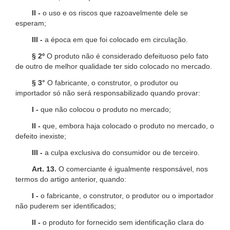
II -
o uso e os riscos que razoavelmente dele se
esperam;
III -
a época em que foi colocado em circulação.
§ 2º
O produto não é considerado defeituoso pelo fato
de outro de melhor qualidade ter sido colocado no mercado.
§ 3°
O fabricante, o construtor, o produtor ou
importador só não será responsabilizado quando provar:
I -
que não colocou o produto no mercado;
II -
que, embora haja colocado o produto no mercado, o
defeito inexiste;
III -
a culpa exclusiva do consumidor ou de terceiro.
Art. 13.
O comerciante é igualmente responsável, nos
termos do artigo anterior, quando:
I -
o fabricante, o construtor, o produtor ou o importador
não puderem ser identificados;
II -
o produto for fornecido sem identificação clara do