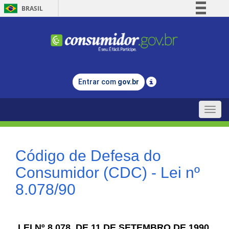
BRASIL
Simplifique!
Comunica BR
Participe
Acesso à informação
Entrar com
gov.br
Legislação
Canais
Toggle
naviga
Código de Defesa do
Consumidor (CDC) - Lei nº
8.078/90
LEI Nº 8.078, DE 11 DE SETEMBRO DE 1990.