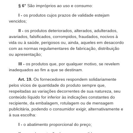
§ 6°
São impróprios ao uso e consumo:
I -
os produtos cujos prazos de validade estejam
vencidos;
II -
os produtos deteriorados, alterados, adulterados,
avariados, falsificados, corrompidos, fraudados, nocivos à
vida ou à saúde, perigosos ou, ainda, aqueles em desacordo
com as normas regulamentares de fabricação, distribuição
ou apresentação;
III -
os produtos que, por qualquer motivo, se revelem
inadequados ao fim a que se destinam.
Art. 19.
Os fornecedores respondem solidariamente
pelos vícios de quantidade do produto sempre que,
respeitadas as variações decorrentes de sua natureza, seu
conteúdo líquido for inferior às indicações constantes do
recipiente, da embalagem, rotulagem ou de mensagem
publicitária, podendo o consumidor exigir, alternativamente e
à sua escolha:
I -
o abatimento proporcional do preço;