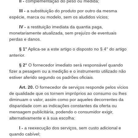
II -
complementação do peso ou medida;
III -
a substituição do produto por outro da mesma
espécie, marca ou modelo, sem os aludidos vícios;
IV -
a restituição imediata da quantia paga,
monetariamente atualizada, sem prejuízo de eventuais
perdas e danos.
§ 1°
Aplica-se a este artigo o disposto no § 4° do artigo
anterior.
§ 2°
O fornecedor imediato será responsável quando
fizer a pesagem ou a medição e o instrumento utilizado não
estiver aferido segundo os padrões oficiais.
Art. 20.
O fornecedor de serviços responde pelos vícios
de qualidade que os tornem impróprios ao consumo ou lhes
diminuam o valor, assim como por aqueles decorrentes da
disparidade com as indicações constantes da oferta ou
mensagem publicitária, podendo o consumidor exigir,
alternativamente e à sua escolha:
I -
a reexecução dos serviços, sem custo adicional e
quando cabível;