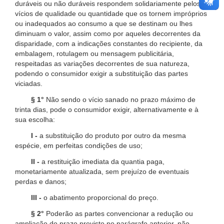
duráveis ou não duráveis respondem solidariamente pelos
vícios de qualidade ou quantidade que os tornem impróprios
ou inadequados ao consumo a que se destinam ou lhes
diminuam o valor, assim como por aqueles decorrentes da
disparidade, com a indicações constantes do recipiente, da
embalagem, rotulagem ou mensagem publicitária,
respeitadas as variações decorrentes de sua natureza,
podendo o consumidor exigir a substituição das partes
viciadas.
§ 1°
Não sendo o vício sanado no prazo máximo de
trinta dias, pode o consumidor exigir, alternativamente e à
sua escolha:
I -
a substituição do produto por outro da mesma
espécie, em perfeitas condições de uso;
II -
a restituição imediata da quantia paga,
monetariamente atualizada, sem prejuízo de eventuais
perdas e danos;
III -
o abatimento proporcional do preço.
§ 2°
Poderão as partes convencionar a redução ou
ampliação do prazo previsto no parágrafo anterior, não