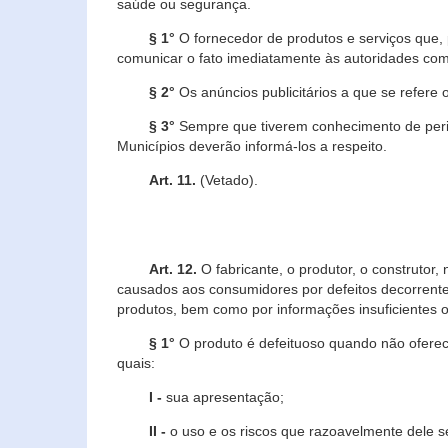
saúde ou segurança.
§ 1°
O fornecedor de produtos e serviços que,
comunicar o fato imediatamente às autoridades com
§ 2°
Os anúncios publicitários a que se refere 
§ 3°
Sempre que tiverem conhecimento de peric
Municípios deverão informá-los a respeito.
Art. 11.
(Vetado).
Art. 12.
O fabricante, o produtor, o construtor
causados aos consumidores por defeitos decorrente
produtos, bem como por informações insuficientes o
§ 1°
O produto é defeituoso quando não oferece
quais:
I -
sua apresentação;
II -
o uso e os riscos que razoavelmente dele 