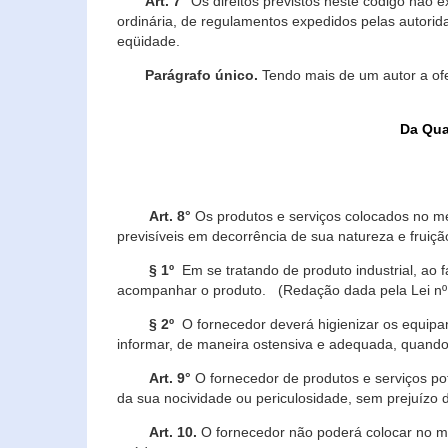
Art. 7°
Os direitos previstos neste código não e
ordinária, de regulamentos expedidos pelas autorid
eqüidade.
Parágrafo único.
Tendo mais de um autor a of
Da Qua
Art. 8°
Os produtos e serviços colocados no m
previsíveis em decorrência de sua natureza e fruiç
§ 1º
Em se tratando de produto industrial, ao 
acompanhar o produto. (Redação dada pela Lei nº
§ 2º
O fornecedor deverá higienizar os equipam
informar, de maneira ostensiva e adequada, quando 
Art. 9°
O fornecedor de produtos e serviços po
da sua nocividade ou periculosidade, sem prejuízo
Art. 10.
O fornecedor não poderá colocar no me