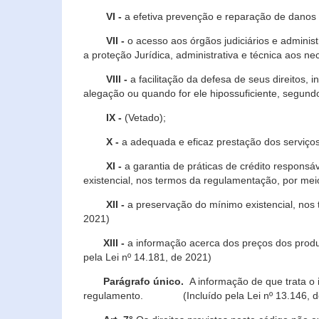
VI -
a efetiva prevenção e reparação de danos pa
VII -
o acesso aos órgãos judiciários e administ
a proteção Jurídica, administrativa e técnica aos ne
VIII -
a facilitação da defesa de seus direitos, i
alegação ou quando for ele hipossuficiente, segundo
IX -
(Vetado);
X -
a adequada e eficaz prestação dos serviços
XI -
a garantia de práticas de crédito respons
existencial, nos termos da regulamentação, por mei
XII -
a preservação do mínimo existencial, nos
2021)
XIII -
a informação acerca dos preços dos produt
pela Lei nº 14.181, de 2021)
Parágrafo único.
A informação de que trata o i
regulamento. (Incluído pela Lei nº 13.146, d