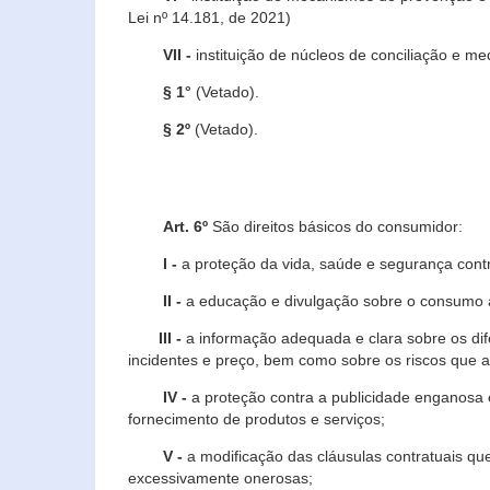
Lei nº 14.181, de 2021)
VII -
instituição de núcleos de conciliação e m
§ 1°
(Vetado).
§ 2º
(Vetado).
Art. 6º
São direitos básicos do consumidor:
I -
a proteção da vida, saúde e segurança contr
II -
a educação e divulgação sobre o consumo a
III -
a informação adequada e clara sobre os dife
incidentes e preço, bem como sobre os riscos q
IV -
a proteção contra a publicidade enganosa e
fornecimento de produtos e serviços;
V -
a modificação das cláusulas contratuais qu
excessivamente onerosas;