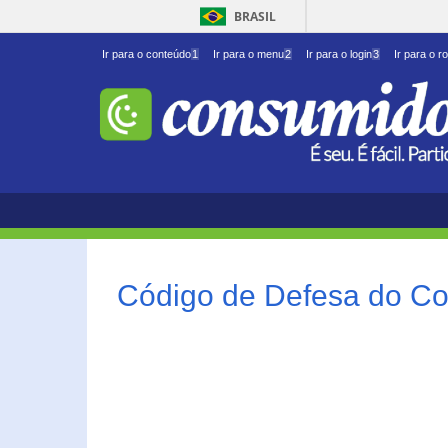
BRASIL
Ir para o conteúdo
1
Ir para o menu
2
Ir para o login
3
Ir para o r
Código de Defesa do Co