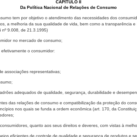
CAPÍTULO II
Da Política Nacional de Relações de Consumo
nsumo tem por objetivo o atendimento das necessidades dos consumido
os, a melhoria da sua qualidade de vida, bem como a transparência e
º 9.008, de 21.3.1995)
sumidor no mercado de consumo;
 efetivamente o consumidor:
 associações representativas;
nsumo;
drões adequados de qualidade, segurança, durabilidade e desempen
antes das relações de consumo e compatibilização da proteção do co
rincípios nos quais se funda a ordem econômica (art. 170, da Constitu
cedores;
consumidores, quanto aos seus direitos e deveres, com vistas à mel
meios eficientes de controle de qualidade e segurança de produtos e 