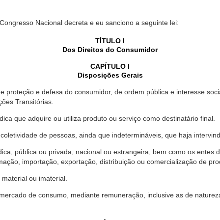
 Congresso Nacional decreta e eu sanciono a seguinte lei:
TÍTULO I
Dos Direitos do Consumidor
CAPÍTULO I
Disposições Gerais
proteção e defesa do consumidor, de ordem pública e interesse social,
ções Transitórias.
ica que adquire ou utiliza produto ou serviço como destinatário final.
oletividade de pessoas, ainda que indetermináveis, que haja intervi
dica, pública ou privada, nacional ou estrangeira, bem como os entes
ação, importação, exportação, distribuição ou comercialização de pro
material ou imaterial.
mercado de consumo, mediante remuneração, inclusive as de natureza ba