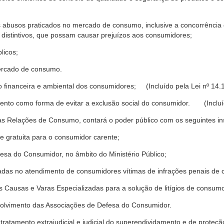
s abusos praticados no mercado de consumo, inclusive a concorrência de
 distintivos, que possam causar prejuízos aos consumidores;
licos;
ercado de consumo.
financeira e ambiental dos consumidores; (Incluído pela Lei nº 14.
nto como forma de evitar a exclusão social do consumidor. (Incluíd
as Relações de Consumo, contará o poder público com os seguintes ins
 e gratuita para o consumidor carente;
fesa do Consumidor, no âmbito do Ministério Público;
izadas no atendimento de consumidores vítimas de infrações penais de
 Causas e Varas Especializadas para a solução de litígios de consum
volvimento das Associações de Defesa do Consumidor.
tratamento extrajudicial e judicial do superendividamento e de prote