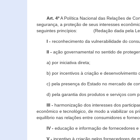
Art. 4º
A Política Nacional das Relações de Co
segurança, a proteção de seus interesses econômic
seguintes princípios: (Redação dada pela Lei n
I -
reconhecimento da vulnerabilidade do con
II -
ação governamental no sentido de proteger
a) por iniciativa direta;
b) por incentivos à criação e desenvolvimento de
c) pela presença do Estado no mercado de co
d) pela garantia dos produtos e serviços com pa
III -
harmonização dos interesses dos particip
econômico e tecnológico, de modo a viabilizar os p
equilíbrio nas relações entre consumidores e forne
IV -
educação e informação de fornecedores e 
V -
incentivo à criação pelos fornecedores de 