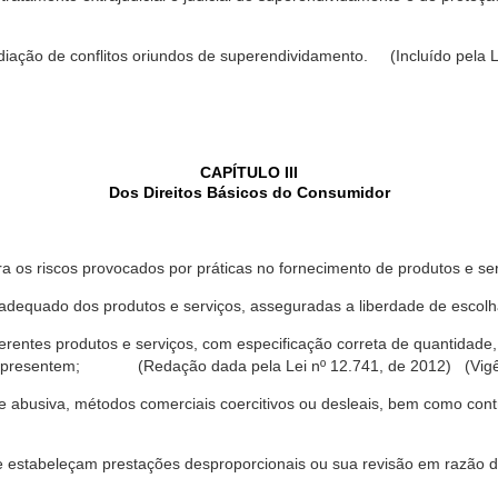
ediação de conflitos oriundos de superendividamento. (Incluído pela L
CAPÍTULO III
Dos Direitos Básicos do Consumidor
a os riscos provocados por práticas no fornecimento de produtos e se
dequado dos produtos e serviços, asseguradas a liberdade de escolha
rentes produtos e serviços, com especificação correta de quantidade, 
ue apresentem; (Redação dada pela Lei nº 12.741, de 2012) (Vigê
 abusiva, métodos comerciais coercitivos ou desleais, bem como contr
e estabeleçam prestações desproporcionais ou sua revisão em razão d