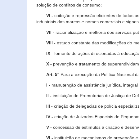
solução de conflitos de consumo;
VI -
coibição e repressão eficientes de todos o
industriais das marcas e nomes comerciais e signos
VII -
racionalização e melhoria dos serviços púb
VIII -
estudo constante das modificações do m
IX -
fomento de ações direcionadas à educação 
X -
prevenção e tratamento do superendividame
Art. 5°
Para a execução da Política Nacional d
I -
manutenção de assistência jurídica, integral
II -
instituição de Promotorias de Justiça de De
III -
criação de delegacias de polícia especial
IV -
criação de Juizados Especiais de Pequenas
V -
concessão de estímulos à criação e desen
VI -
instituição de mecanismos de prevenção e 