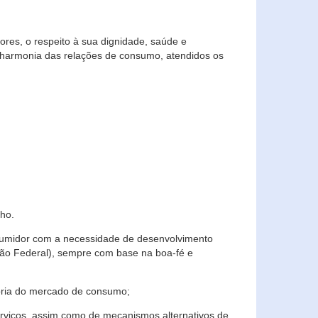
res, o respeito à sua dignidade, saúde e
 harmonia das relações de consumo, atendidos os
ho.
nsumidor com a necessidade de desenvolvimento
ição Federal), sempre com base na boa-fé e
horia do mercado de consumo;
serviços, assim como de mecanismos alternativos de