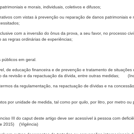
trimoniais e morais, individuais, coletivos e difusos;
rativos com vistas à prevenção ou reparação de danos patrimoniais e mo
cessitados;
nclusive com a inversão do ônus da prova, a seu favor, no processo civil,
 as regras ordinárias de experiências;
 públicos em geral.
ável, de educação financeira e de prevenção e tratamento de situaçõe
o da revisão e da repactuação da dívida, entre outras medidas; (Inc
 termos da regulamentação, na repactuação de dívidas e na concessão
os por unidade de medida, tal como por quilo, por litro, por metro o
nciso III do caput deste artigo deve ser acessível à pessoa com defic
e 2015) (Vigência)