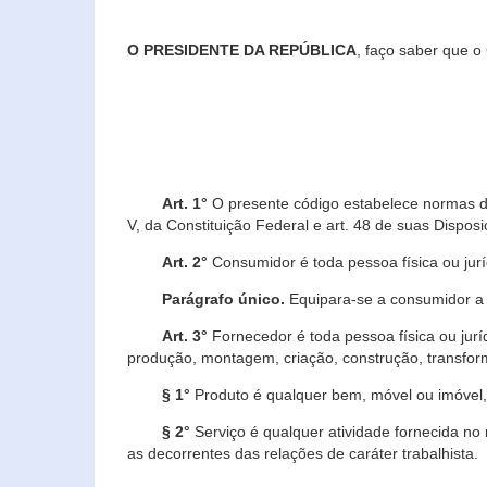
O PRESIDENTE DA REPÚBLICA
, faço saber que o
Art. 1°
O presente código estabelece normas de 
V, da Constituição Federal e art. 48 de suas Disposi
Art. 2°
Consumidor é toda pessoa física ou juríd
Parágrafo único.
Equipara-se a consumidor a c
Art. 3°
Fornecedor é toda pessoa física ou jurí
produção, montagem, criação, construção, transform
§ 1°
Produto é qualquer bem, móvel ou imóvel, 
§ 2°
Serviço é qualquer atividade fornecida no 
as decorrentes das relações de caráter trabalhista.