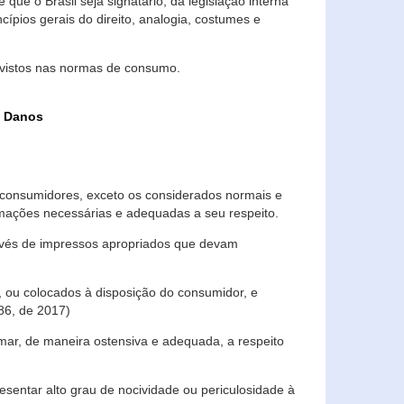
que o Brasil seja signatário, da legislação interna
ípios gerais do direito, analogia, costumes e
evistos nas normas de consumo.
s Danos
consumidores, exceto os considerados normais e
ormações necessárias e adequadas a seu respeito.
través de impressos apropriados que devam
, ou colocados à disposição do consumidor, e
86, de 2017)
mar, de maneira ostensiva e adequada, a respeito
entar alto grau de nocividade ou periculosidade à