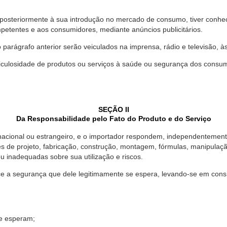
 posteriormente à sua introdução no mercado de consumo, tiver conhe
petentes e aos consumidores, mediante anúncios publicitários.
o parágrafo anterior serão veiculados na imprensa, rádio e televisão, 
ulosidade de produtos ou serviços à saúde ou segurança dos consumido
SEÇÃO II
Da Responsabilidade pelo Fato do Produto e do Serviço
, nacional ou estrangeiro, e o importador respondem, independentemen
s de projeto, fabricação, construção, montagem, fórmulas, manipula
u inadequadas sobre sua utilização e riscos.
 a segurança que dele legitimamente se espera, levando-se em consid
se esperam;