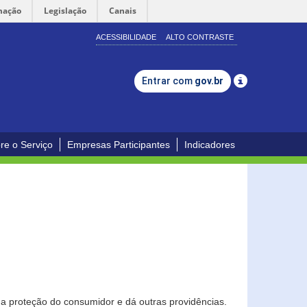
mação
Legislação
Canais
ACESSIBILIDADE
ALTO CONTRASTE
Entrar com
gov.br
re o Serviço
Empresas Participantes
Indicadores
0
a proteção do consumidor e dá outras providências.