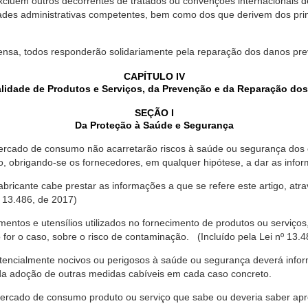
xcluem outros decorrentes de tratados ou convenções internacionais de 
ades administrativas competentes, bem como dos que derivem dos princ
ensa, todos responderão solidariamente pela reparação dos danos pr
CAPÍTULO IV
lidade de Produtos e Serviços, da Prevenção e da Reparação do
SEÇÃO I
Da Proteção à Saúde e Segurança
ercado de consumo não acarretarão riscos à saúde ou segurança dos 
ão, obrigando-se os fornecedores, em qualquer hipótese, a dar as inf
fabricante cabe prestar as informações a que se refere este artigo, a
 13.486, de 2017)
entos e utensílios utilizados no fornecimento de produtos ou serviços
for o caso, sobre o risco de contaminação. (Incluído pela Lei nº 13.4
tencialmente nocivos ou perigosos à saúde ou segurança deverá infor
 da adoção de outras medidas cabíveis em cada caso concreto.
rcado de consumo produto ou serviço que sabe ou deveria saber apres