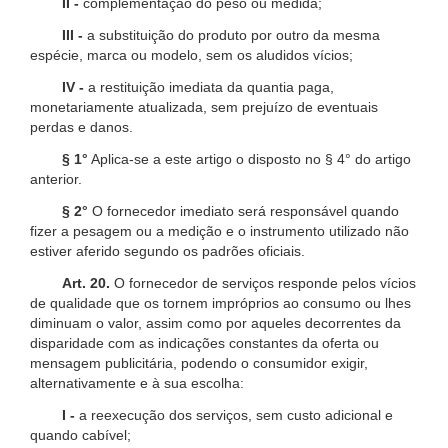
II -
complementação do peso ou medida;
III -
a substituição do produto por outro da mesma
espécie, marca ou modelo, sem os aludidos vícios;
IV -
a restituição imediata da quantia paga,
monetariamente atualizada, sem prejuízo de eventuais
perdas e danos.
§ 1°
Aplica-se a este artigo o disposto no § 4° do artigo
anterior.
§ 2°
O fornecedor imediato será responsável quando
fizer a pesagem ou a medição e o instrumento utilizado não
estiver aferido segundo os padrões oficiais.
Art. 20.
O fornecedor de serviços responde pelos vícios
de qualidade que os tornem impróprios ao consumo ou lhes
diminuam o valor, assim como por aqueles decorrentes da
disparidade com as indicações constantes da oferta ou
mensagem publicitária, podendo o consumidor exigir,
alternativamente e à sua escolha:
I -
a reexecução dos serviços, sem custo adicional e
quando cabível;