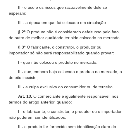
II -
o uso e os riscos que razoavelmente dele se
esperam;
III -
a época em que foi colocado em circulação.
§ 2º
O produto não é considerado defeituoso pelo fato
de outro de melhor qualidade ter sido colocado no mercado.
§ 3°
O fabricante, o construtor, o produtor ou
importador só não será responsabilizado quando provar:
I -
que não colocou o produto no mercado;
II -
que, embora haja colocado o produto no mercado, o
defeito inexiste;
III -
a culpa exclusiva do consumidor ou de terceiro.
Art. 13.
O comerciante é igualmente responsável, nos
termos do artigo anterior, quando:
I -
o fabricante, o construtor, o produtor ou o importador
não puderem ser identificados;
II -
o produto for fornecido sem identificação clara do