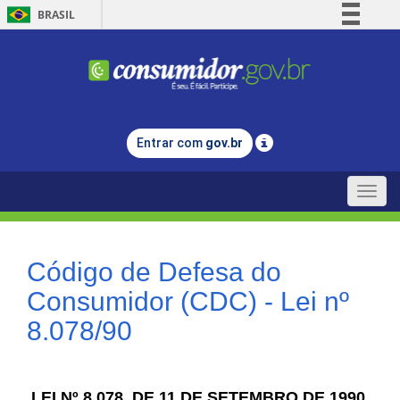
BRASIL
Simplifique!
Comunica BR
Participe
Acesso à informação
Entrar com
gov.br
Legislação
Canais
Toggle
naviga
Código de Defesa do
Consumidor (CDC) - Lei nº
8.078/90
LEI Nº 8.078, DE 11 DE SETEMBRO DE 1990.