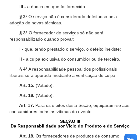
III -
a época em que foi fornecido.
§ 2º
O serviço não é considerado defeituoso pela
adoção de novas técnicas.
§ 3°
O fornecedor de serviços só não será
responsabilizado quando provar:
I -
que, tendo prestado o serviço, o defeito inexiste;
II -
a culpa exclusiva do consumidor ou de terceiro.
§ 4°
A responsabilidade pessoal dos profissionais
liberais será apurada mediante a verificação de culpa.
Art. 15.
(Vetado).
Art. 16.
(Vetado).
Art. 17.
Para os efeitos desta Seção, equiparam-se aos
consumidores todas as vítimas do evento.
SEÇÃO III
Da Responsabilidade por Vício do Produto e do Serviço
Art. 18.
Os fornecedores de produtos de consumo