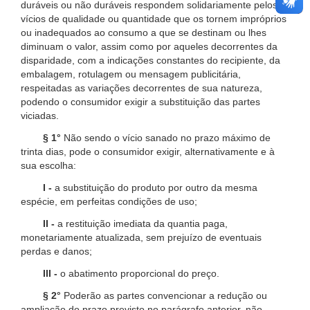
duráveis ou não duráveis respondem solidariamente pelos
vícios de qualidade ou quantidade que os tornem impróprios
ou inadequados ao consumo a que se destinam ou lhes
diminuam o valor, assim como por aqueles decorrentes da
disparidade, com a indicações constantes do recipiente, da
embalagem, rotulagem ou mensagem publicitária,
respeitadas as variações decorrentes de sua natureza,
podendo o consumidor exigir a substituição das partes
viciadas.
§ 1°
Não sendo o vício sanado no prazo máximo de
trinta dias, pode o consumidor exigir, alternativamente e à
sua escolha:
I -
a substituição do produto por outro da mesma
espécie, em perfeitas condições de uso;
II -
a restituição imediata da quantia paga,
monetariamente atualizada, sem prejuízo de eventuais
perdas e danos;
III -
o abatimento proporcional do preço.
§ 2°
Poderão as partes convencionar a redução ou
ampliação do prazo previsto no parágrafo anterior, não