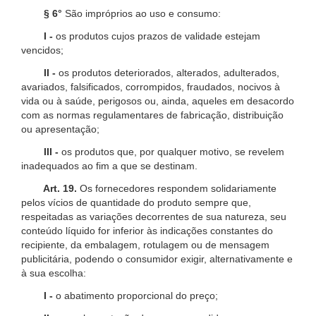
§ 6°
São impróprios ao uso e consumo:
I -
os produtos cujos prazos de validade estejam
vencidos;
II -
os produtos deteriorados, alterados, adulterados,
avariados, falsificados, corrompidos, fraudados, nocivos à
vida ou à saúde, perigosos ou, ainda, aqueles em desacordo
com as normas regulamentares de fabricação, distribuição
ou apresentação;
III -
os produtos que, por qualquer motivo, se revelem
inadequados ao fim a que se destinam.
Art. 19.
Os fornecedores respondem solidariamente
pelos vícios de quantidade do produto sempre que,
respeitadas as variações decorrentes de sua natureza, seu
conteúdo líquido for inferior às indicações constantes do
recipiente, da embalagem, rotulagem ou de mensagem
publicitária, podendo o consumidor exigir, alternativamente e
à sua escolha:
I -
o abatimento proporcional do preço;