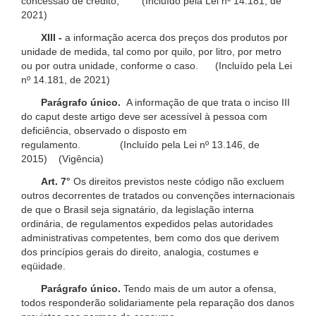
concessão de crédito; (Incluído pela Lei nº 14.181, de
2021)
XIII -
a informação acerca dos preços dos produtos por
unidade de medida, tal como por quilo, por litro, por metro
ou por outra unidade, conforme o caso. (Incluído pela Lei
nº 14.181, de 2021)
Parágrafo único.
A informação de que trata o inciso III
do caput deste artigo deve ser acessível à pessoa com
deficiência, observado o disposto em
regulamento. (Incluído pela Lei nº 13.146, de
2015) (Vigência)
Art. 7°
Os direitos previstos neste código não excluem
outros decorrentes de tratados ou convenções internacionais
de que o Brasil seja signatário, da legislação interna
ordinária, de regulamentos expedidos pelas autoridades
administrativas competentes, bem como dos que derivem
dos princípios gerais do direito, analogia, costumes e
eqüidade.
Parágrafo único.
Tendo mais de um autor a ofensa,
todos responderão solidariamente pela reparação dos danos