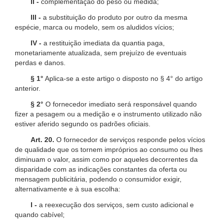
II -
complementação do peso ou medida;
III -
a substituição do produto por outro da mesma
espécie, marca ou modelo, sem os aludidos vícios;
IV -
a restituição imediata da quantia paga,
monetariamente atualizada, sem prejuízo de eventuais
perdas e danos.
§ 1°
Aplica-se a este artigo o disposto no § 4° do artigo
anterior.
§ 2°
O fornecedor imediato será responsável quando
fizer a pesagem ou a medição e o instrumento utilizado não
estiver aferido segundo os padrões oficiais.
Art. 20.
O fornecedor de serviços responde pelos vícios
de qualidade que os tornem impróprios ao consumo ou lhes
diminuam o valor, assim como por aqueles decorrentes da
disparidade com as indicações constantes da oferta ou
mensagem publicitária, podendo o consumidor exigir,
alternativamente e à sua escolha:
I -
a reexecução dos serviços, sem custo adicional e
quando cabível;