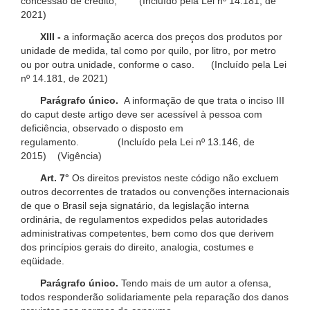
concessão de crédito; (Incluído pela Lei nº 14.181, de
2021)
XIII -
a informação acerca dos preços dos produtos por
unidade de medida, tal como por quilo, por litro, por metro
ou por outra unidade, conforme o caso. (Incluído pela Lei
nº 14.181, de 2021)
Parágrafo único.
A informação de que trata o inciso III
do caput deste artigo deve ser acessível à pessoa com
deficiência, observado o disposto em
regulamento. (Incluído pela Lei nº 13.146, de
2015) (Vigência)
Art. 7°
Os direitos previstos neste código não excluem
outros decorrentes de tratados ou convenções internacionais
de que o Brasil seja signatário, da legislação interna
ordinária, de regulamentos expedidos pelas autoridades
administrativas competentes, bem como dos que derivem
dos princípios gerais do direito, analogia, costumes e
eqüidade.
Parágrafo único.
Tendo mais de um autor a ofensa,
todos responderão solidariamente pela reparação dos danos