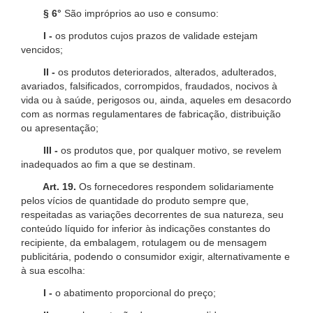
§ 6°
São impróprios ao uso e consumo:
I -
os produtos cujos prazos de validade estejam
vencidos;
II -
os produtos deteriorados, alterados, adulterados,
avariados, falsificados, corrompidos, fraudados, nocivos à
vida ou à saúde, perigosos ou, ainda, aqueles em desacordo
com as normas regulamentares de fabricação, distribuição
ou apresentação;
III -
os produtos que, por qualquer motivo, se revelem
inadequados ao fim a que se destinam.
Art. 19.
Os fornecedores respondem solidariamente
pelos vícios de quantidade do produto sempre que,
respeitadas as variações decorrentes de sua natureza, seu
conteúdo líquido for inferior às indicações constantes do
recipiente, da embalagem, rotulagem ou de mensagem
publicitária, podendo o consumidor exigir, alternativamente e
à sua escolha:
I -
o abatimento proporcional do preço;