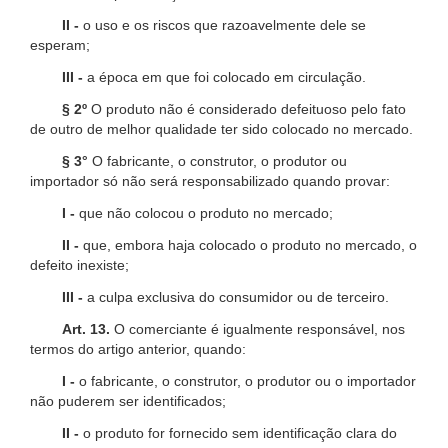
II -
o uso e os riscos que razoavelmente dele se
esperam;
III -
a época em que foi colocado em circulação.
§ 2º
O produto não é considerado defeituoso pelo fato
de outro de melhor qualidade ter sido colocado no mercado.
§ 3°
O fabricante, o construtor, o produtor ou
importador só não será responsabilizado quando provar:
I -
que não colocou o produto no mercado;
II -
que, embora haja colocado o produto no mercado, o
defeito inexiste;
III -
a culpa exclusiva do consumidor ou de terceiro.
Art. 13.
O comerciante é igualmente responsável, nos
termos do artigo anterior, quando:
I -
o fabricante, o construtor, o produtor ou o importador
não puderem ser identificados;
II -
o produto for fornecido sem identificação clara do