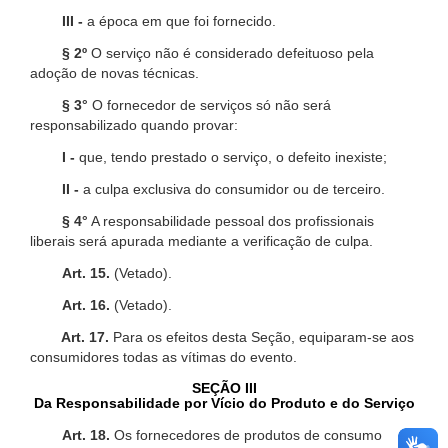
III -
a época em que foi fornecido.
§ 2º
O serviço não é considerado defeituoso pela
adoção de novas técnicas.
§ 3°
O fornecedor de serviços só não será
responsabilizado quando provar:
I -
que, tendo prestado o serviço, o defeito inexiste;
II -
a culpa exclusiva do consumidor ou de terceiro.
§ 4°
A responsabilidade pessoal dos profissionais
liberais será apurada mediante a verificação de culpa.
Art. 15.
(Vetado).
Art. 16.
(Vetado).
Art. 17.
Para os efeitos desta Seção, equiparam-se aos
consumidores todas as vítimas do evento.
SEÇÃO III
Da Responsabilidade por Vício do Produto e do Serviço
Art. 18.
Os fornecedores de produtos de consumo