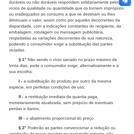
duráveis ou não duráveis respondem solidariamente pelos
vícios de qualidade ou quantidade que os tornem impróprios
ou inadequados ao consumo a que se destinam ou lhes
diminuam o valor, assim como por aqueles decorrentes da
disparidade, com a indicações constantes do recipiente, da
embalagem, rotulagem ou mensagem publicitária,
respeitadas as variações decorrentes de sua natureza,
podendo o consumidor exigir a substituição das partes
viciadas.
§ 1°
Não sendo o vício sanado no prazo máximo de
trinta dias, pode o consumidor exigir, alternativamente e à
sua escolha:
I -
a substituição do produto por outro da mesma
espécie, em perfeitas condições de uso;
II -
a restituição imediata da quantia paga,
monetariamente atualizada, sem prejuízo de eventuais
perdas e danos;
III -
o abatimento proporcional do preço.
§ 2°
Poderão as partes convencionar a redução ou
ampliação do prazo previsto no parágrafo anterior, não