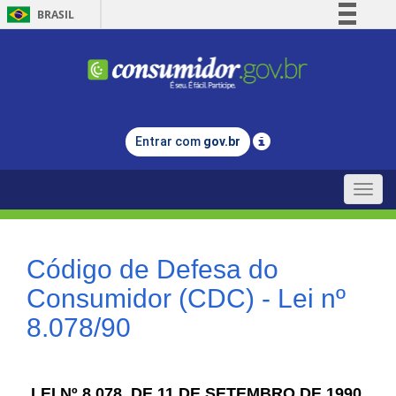
BRASIL
Simplifique!
Comunica BR
Participe
Acesso à informação
Entrar com
gov.br
Legislação
Canais
Toggle
naviga
Código de Defesa do
Consumidor (CDC) - Lei nº
8.078/90
LEI Nº 8.078, DE 11 DE SETEMBRO DE 1990.