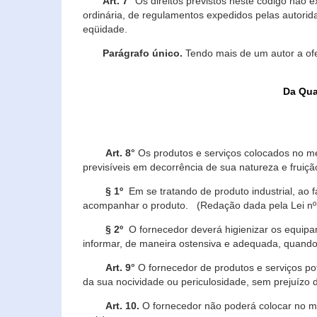
Art. 7°
Os direitos previstos neste código não e
ordinária, de regulamentos expedidos pelas autorid
eqüidade.
Parágrafo único.
Tendo mais de um autor a of
Da Qua
Art. 8°
Os produtos e serviços colocados no m
previsíveis em decorrência de sua natureza e fruiç
§ 1º
Em se tratando de produto industrial, ao 
acompanhar o produto. (Redação dada pela Lei nº
§ 2º
O fornecedor deverá higienizar os equipam
informar, de maneira ostensiva e adequada, quando 
Art. 9°
O fornecedor de produtos e serviços po
da sua nocividade ou periculosidade, sem prejuízo
Art. 10.
O fornecedor não poderá colocar no me