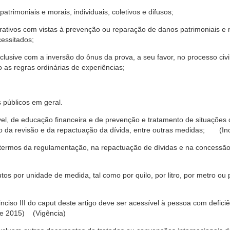
trimoniais e morais, individuais, coletivos e difusos;
rativos com vistas à prevenção ou reparação de danos patrimoniais e mo
cessitados;
nclusive com a inversão do ônus da prova, a seu favor, no processo civil,
 as regras ordinárias de experiências;
 públicos em geral.
ável, de educação financeira e de prevenção e tratamento de situaçõe
o da revisão e da repactuação da dívida, entre outras medidas; (Inc
 termos da regulamentação, na repactuação de dívidas e na concessão
os por unidade de medida, tal como por quilo, por litro, por metro o
nciso III do caput deste artigo deve ser acessível à pessoa com defic
e 2015) (Vigência)