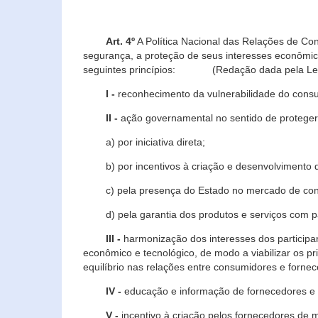
Art. 4º
A Política Nacional das Relações de Co
segurança, a proteção de seus interesses econômic
seguintes princípios: (Redação dada pela Lei n
I -
reconhecimento da vulnerabilidade do con
II -
ação governamental no sentido de proteger
a) por iniciativa direta;
b) por incentivos à criação e desenvolvimento de
c) pela presença do Estado no mercado de co
d) pela garantia dos produtos e serviços com pa
III -
harmonização dos interesses dos particip
econômico e tecnológico, de modo a viabilizar os p
equilíbrio nas relações entre consumidores e forne
IV -
educação e informação de fornecedores e 
V -
incentivo à criação pelos fornecedores de 