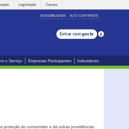
mação
Legislação
Canais
ACESSIBILIDADE
ALTO CONTRASTE
Entrar com
gov.br
re o Serviço
Empresas Participantes
Indicadores
0
a proteção do consumidor e dá outras providências.