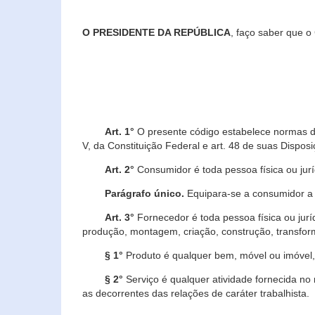
O PRESIDENTE DA REPÚBLICA
, faço saber que o
Art. 1°
O presente código estabelece normas de 
V, da Constituição Federal e art. 48 de suas Disposi
Art. 2°
Consumidor é toda pessoa física ou juríd
Parágrafo único.
Equipara-se a consumidor a c
Art. 3°
Fornecedor é toda pessoa física ou jurí
produção, montagem, criação, construção, transform
§ 1°
Produto é qualquer bem, móvel ou imóvel, 
§ 2°
Serviço é qualquer atividade fornecida no 
as decorrentes das relações de caráter trabalhista.