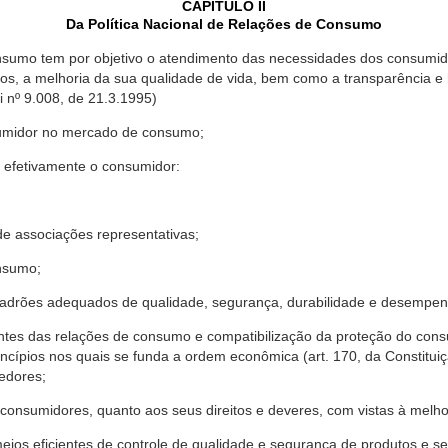
CAPÍTULO II
Da Política Nacional de Relações de Consumo
nsumo tem por objetivo o atendimento das necessidades dos consumido
os, a melhoria da sua qualidade de vida, bem como a transparência e
º 9.008, de 21.3.1995)
sumidor no mercado de consumo;
 efetivamente o consumidor:
 associações representativas;
nsumo;
drões adequados de qualidade, segurança, durabilidade e desempen
antes das relações de consumo e compatibilização da proteção do co
rincípios nos quais se funda a ordem econômica (art. 170, da Constitu
cedores;
consumidores, quanto aos seus direitos e deveres, com vistas à mel
meios eficientes de controle de qualidade e segurança de produtos e 