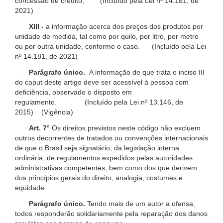
concessão de crédito; (Incluído pela Lei nº 14.181, de
2021)
XIII -
a informação acerca dos preços dos produtos por
unidade de medida, tal como por quilo, por litro, por metro
ou por outra unidade, conforme o caso. (Incluído pela Lei
nº 14.181, de 2021)
Parágrafo único.
A informação de que trata o inciso III
do caput deste artigo deve ser acessível à pessoa com
deficiência, observado o disposto em
regulamento. (Incluído pela Lei nº 13.146, de
2015) (Vigência)
Art. 7°
Os direitos previstos neste código não excluem
outros decorrentes de tratados ou convenções internacionais
de que o Brasil seja signatário, da legislação interna
ordinária, de regulamentos expedidos pelas autoridades
administrativas competentes, bem como dos que derivem
dos princípios gerais do direito, analogia, costumes e
eqüidade.
Parágrafo único.
Tendo mais de um autor a ofensa,
todos responderão solidariamente pela reparação dos danos