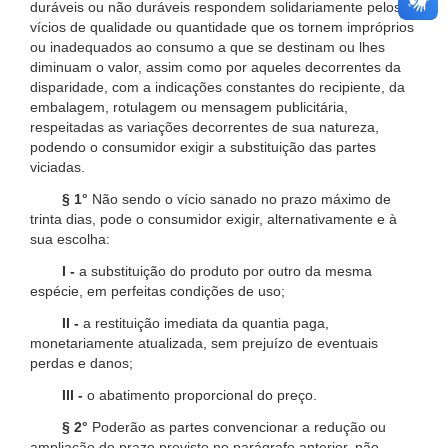
duráveis ou não duráveis respondem solidariamente pelos
vícios de qualidade ou quantidade que os tornem impróprios
ou inadequados ao consumo a que se destinam ou lhes
diminuam o valor, assim como por aqueles decorrentes da
disparidade, com a indicações constantes do recipiente, da
embalagem, rotulagem ou mensagem publicitária,
respeitadas as variações decorrentes de sua natureza,
podendo o consumidor exigir a substituição das partes
viciadas.
§ 1°
Não sendo o vício sanado no prazo máximo de
trinta dias, pode o consumidor exigir, alternativamente e à
sua escolha:
I -
a substituição do produto por outro da mesma
espécie, em perfeitas condições de uso;
II -
a restituição imediata da quantia paga,
monetariamente atualizada, sem prejuízo de eventuais
perdas e danos;
III -
o abatimento proporcional do preço.
§ 2°
Poderão as partes convencionar a redução ou
ampliação do prazo previsto no parágrafo anterior, não