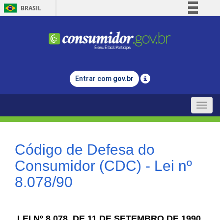
BRASIL
Simplifique!
Comunica BR
Participe
Acesso à informação
Entrar com
gov.br
Legislação
Canais
Toggle
naviga
Código de Defesa do
Consumidor (CDC) - Lei nº
8.078/90
LEI Nº 8.078, DE 11 DE SETEMBRO DE 1990.