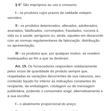
§ 6°
São impróprios ao uso e consumo:
I -
os produtos cujos prazos de validade estejam
vencidos;
II -
os produtos deteriorados, alterados, adulterados,
avariados, falsificados, corrompidos, fraudados, nocivos à
vida ou à saúde, perigosos ou, ainda, aqueles em desacordo
com as normas regulamentares de fabricação, distribuição
ou apresentação;
III -
os produtos que, por qualquer motivo, se revelem
inadequados ao fim a que se destinam.
Art. 19.
Os fornecedores respondem solidariamente
pelos vícios de quantidade do produto sempre que,
respeitadas as variações decorrentes de sua natureza, seu
conteúdo líquido for inferior às indicações constantes do
recipiente, da embalagem, rotulagem ou de mensagem
publicitária, podendo o consumidor exigir, alternativamente e
à sua escolha:
I -
o abatimento proporcional do preço;