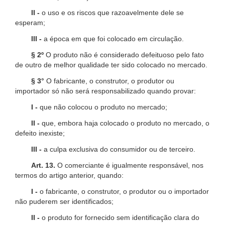
II -
o uso e os riscos que razoavelmente dele se
esperam;
III -
a época em que foi colocado em circulação.
§ 2º
O produto não é considerado defeituoso pelo fato
de outro de melhor qualidade ter sido colocado no mercado.
§ 3°
O fabricante, o construtor, o produtor ou
importador só não será responsabilizado quando provar:
I -
que não colocou o produto no mercado;
II -
que, embora haja colocado o produto no mercado, o
defeito inexiste;
III -
a culpa exclusiva do consumidor ou de terceiro.
Art. 13.
O comerciante é igualmente responsável, nos
termos do artigo anterior, quando:
I -
o fabricante, o construtor, o produtor ou o importador
não puderem ser identificados;
II -
o produto for fornecido sem identificação clara do