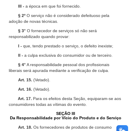
III -
a época em que foi fornecido.
§ 2º
O serviço não é considerado defeituoso pela
adoção de novas técnicas.
§ 3°
O fornecedor de serviços só não será
responsabilizado quando provar:
I -
que, tendo prestado o serviço, o defeito inexiste;
II -
a culpa exclusiva do consumidor ou de terceiro.
§ 4°
A responsabilidade pessoal dos profissionais
liberais será apurada mediante a verificação de culpa.
Art. 15.
(Vetado).
Art. 16.
(Vetado).
Art. 17.
Para os efeitos desta Seção, equiparam-se aos
consumidores todas as vítimas do evento.
SEÇÃO III
Da Responsabilidade por Vício do Produto e do Serviço
Art. 18.
Os fornecedores de produtos de consumo