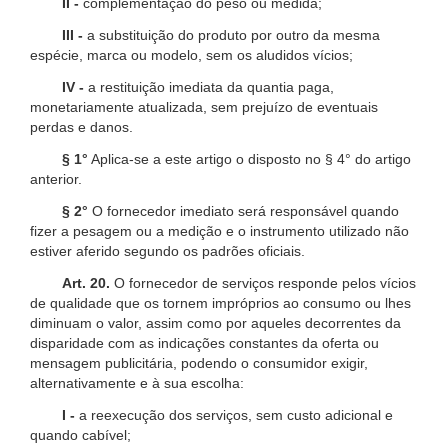
II -
complementação do peso ou medida;
III -
a substituição do produto por outro da mesma
espécie, marca ou modelo, sem os aludidos vícios;
IV -
a restituição imediata da quantia paga,
monetariamente atualizada, sem prejuízo de eventuais
perdas e danos.
§ 1°
Aplica-se a este artigo o disposto no § 4° do artigo
anterior.
§ 2°
O fornecedor imediato será responsável quando
fizer a pesagem ou a medição e o instrumento utilizado não
estiver aferido segundo os padrões oficiais.
Art. 20.
O fornecedor de serviços responde pelos vícios
de qualidade que os tornem impróprios ao consumo ou lhes
diminuam o valor, assim como por aqueles decorrentes da
disparidade com as indicações constantes da oferta ou
mensagem publicitária, podendo o consumidor exigir,
alternativamente e à sua escolha:
I -
a reexecução dos serviços, sem custo adicional e
quando cabível;